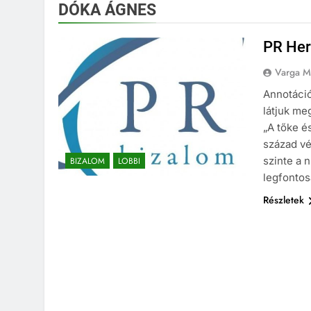
DÓKA ÁGNES
PR Her
Varga M
Annotáció
látjuk me
„A tőke é
század vé
szinte a n
BIZALOM
LOBBI
legfonto
Részletek