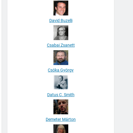
David Buzelli
Csabai Zsanett
Csóka György
Datus C. Smith
Demeter Márton