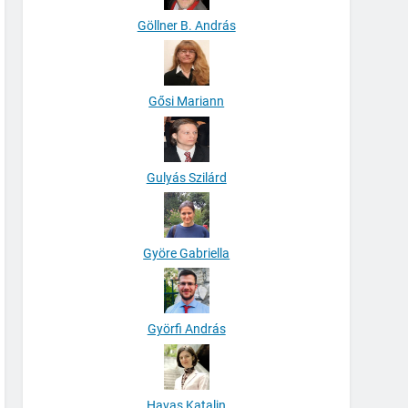
Göllner B. András
Gősi Mariann
Gulyás Szilárd
Györe Gabriella
Györfi András
Havas Katalin