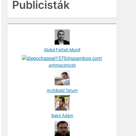
Publicisták
Abdul-Fattah Munif
anhmacintosh
Archibald Tatum
Bakó Ádám