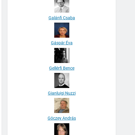
Galánfi Csaba
Gáspár Éva
Gellérfi Bence
Gianluigi Nuzzi
Göczey András