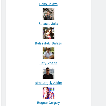
Bakó Balázs
Balassa Júlia
Balázsfalvi Balázs
Bátyi Zoltán
Biró Gergely Ádám
Bognár Gergely