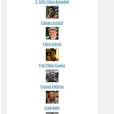
F. Tóth Tibor Benedek
Fábián Kristóf
Fabó Gergő
Fóti Péter Csaba
Füzesi Viktória
Gaál Béla