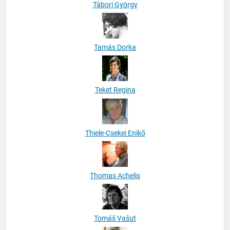
Tábori György
Tamás Dorka
Teket Regina
Thiele-Csekei Enikő
Thomas Achelis
Tomáš Vašut