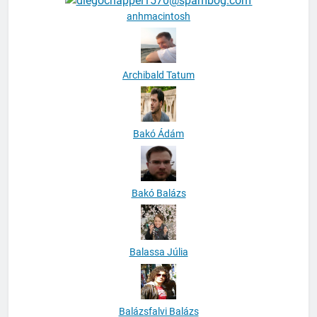
anhmacintosh
Archibald Tatum
Bakó Ádám
Bakó Balázs
Balassa Júlia
Balázsfalvi Balázs