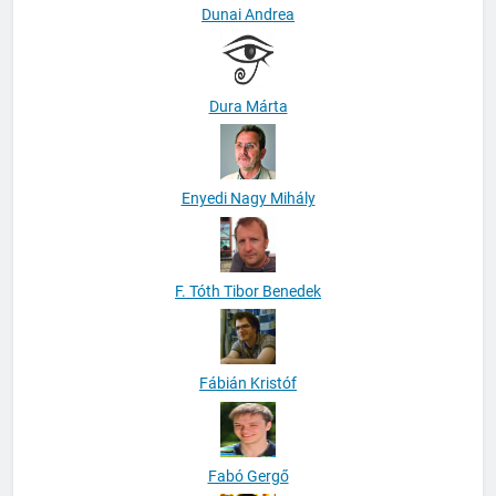
Dunai Andrea
Dura Márta
Enyedi Nagy Mihály
F. Tóth Tibor Benedek
Fábián Kristóf
Fabó Gergő