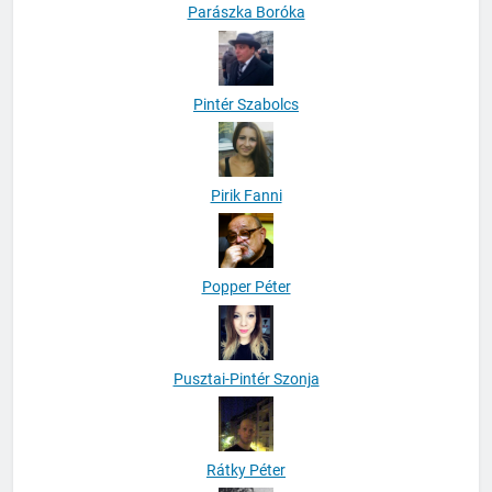
Parászka Boróka
Pintér Szabolcs
Pirik Fanni
Popper Péter
Pusztai-Pintér Szonja
Rátky Péter