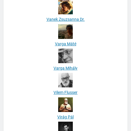
Vanek Zsuzsanna Dr.
Varga Máté
Varga Mihály
Vilem Flusser
Virág Pál