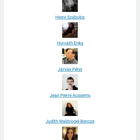
Hegyi Szabolcs
Horváth Erika
Járvás Péter
Jean Pierre Aussems
Judith Waldvogel-Bencze