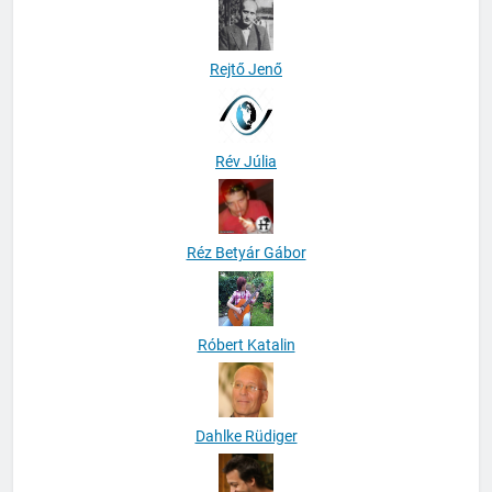
Rejtő Jenő
Rév Júlia
Réz Betyár Gábor
Róbert Katalin
Dahlke Rüdiger