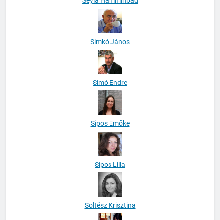
Seyla Hamminbad
Simkó János
Simó Endre
Sipos Emőke
Sipos Lilla
Soltész Krisztina