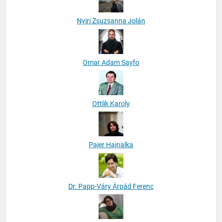
Nyiri Zsuzsanna Jolán
Omar Adam Sayfo
Ottlik Karoly
Pajer Hajnalka
Dr. Papp-Váry Árpád Ferenc