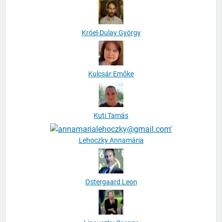
Kröel-Dulay György
Kulcsár Emőke
Kuti Tamás
Lehoczky Annamária
Ostergaard Leon