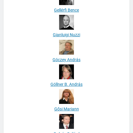
Gellérfi Bence
Gianluigi Nuzzi
Göczey András
Göllner B. András
Gősi Mariann