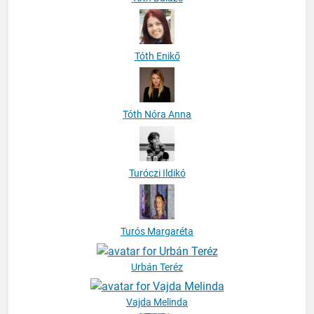
Tóth Enikő
Tóth Nóra Anna
Turóczi Ildikó
Turós Margaréta
Urbán Teréz
Vajda Melinda