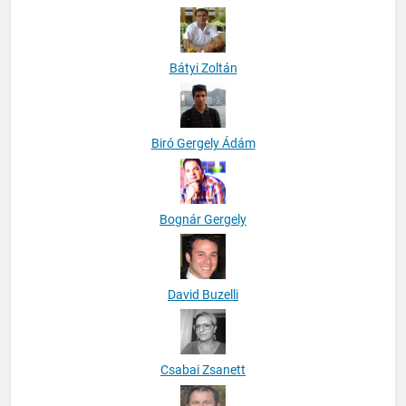
Bátyi Zoltán
Biró Gergely Ádám
Bognár Gergely
David Buzelli
Csabai Zsanett