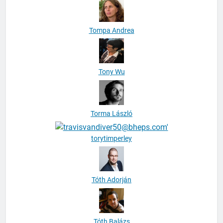
Tompa Andrea
Tony Wu
Torma László
torytimperley
Tóth Adorján
Tóth Balázs