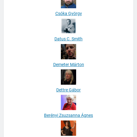
Csóka György
Datus C. Smith
Demeter Márton
Dettre Gábor
Berényi Zsuzsanna Ágnes