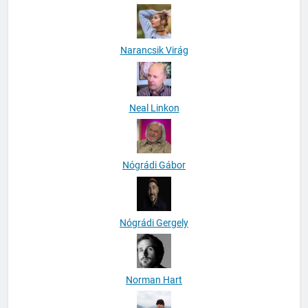
Narancsik Virág
Neal Linkon
Nógrádi Gábor
Nógrádi Gergely
Norman Hart