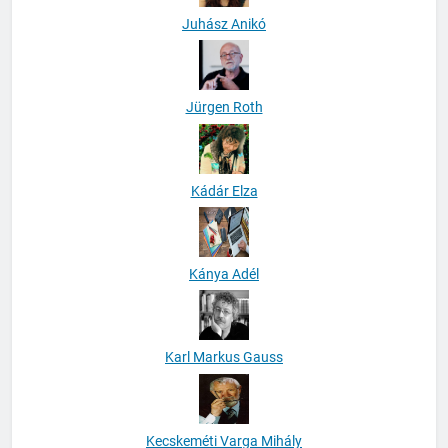
Juhász Anikó
Jürgen Roth
Kádár Elza
Kánya Adél
Karl Markus Gauss
Kecskeméti Varga Mihály