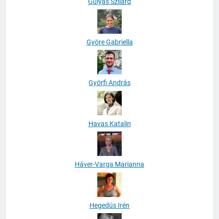
Gulyás Szilárd
Györe Gabriella
Györfi András
Havas Katalin
Háver-Varga Marianna
Hegedüs Irén