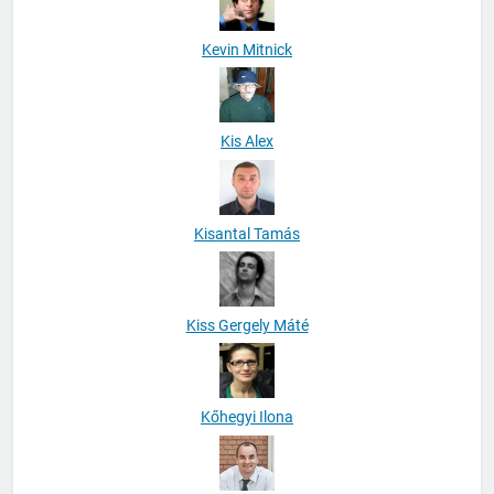
Kevin Mitnick
Kis Alex
Kisantal Tamás
Kiss Gergely Máté
Kőhegyi Ilona