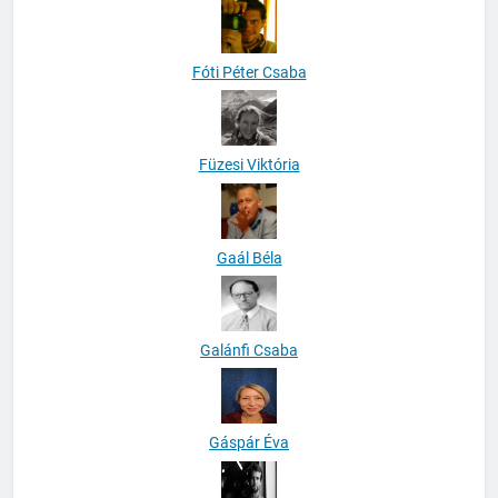
Fóti Péter Csaba
Füzesi Viktória
Gaál Béla
Galánfi Csaba
Gáspár Éva