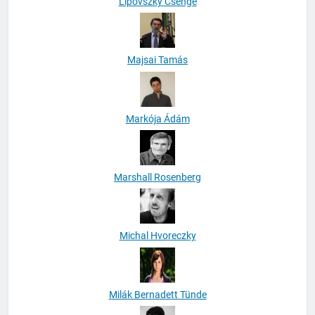
Lipovszky Csenge
Majsai Tamás
Markója Ádám
Marshall Rosenberg
Michal Hvoreczky
Milák Bernadett Tünde