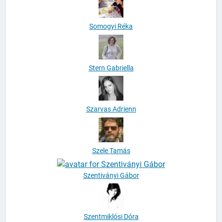
Somogyi Réka
Stern Gabriella
Szarvas Adrienn
Szele Tamás
Szentiványi Gábor
Szentmiklósi Dóra