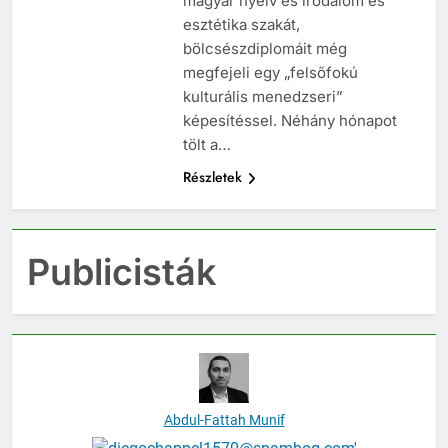
magyar nyelv és irodalom és
esztétika szakát,
bölcsészdiplomáit még
megfejeli egy „felsőfokú
kulturális menedzseri”
képesítéssel. Néhány hónapot
tölt a…
Részletek
Publicisták
Abdul-Fattah Munif