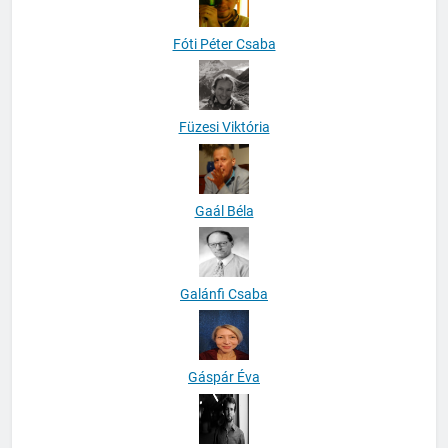
Fóti Péter Csaba
Füzesi Viktória
Gaál Béla
Galánfi Csaba
Gáspár Éva