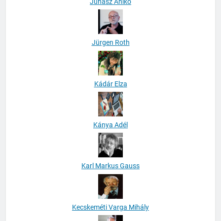
Juhász Anikó
Jürgen Roth
Kádár Elza
Kánya Adél
Karl Markus Gauss
Kecskeméti Varga Mihály