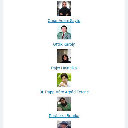
Omar Adam Sayfo
Ottlik Karoly
Pajer Hajnalka
Dr. Papp-Váry Árpád Ferenc
Parászka Boróka