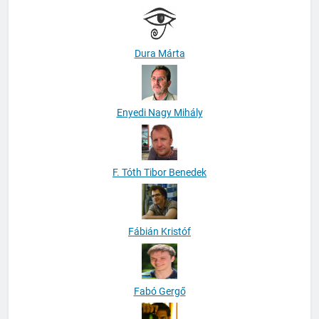
Dura Márta
Enyedi Nagy Mihály
F. Tóth Tibor Benedek
Fábián Kristóf
Fabó Gergő