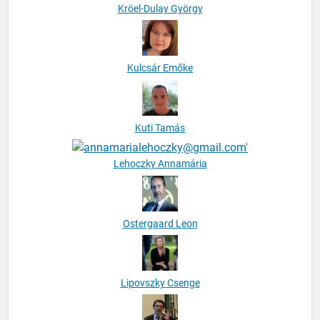
Kröel-Dulay György
Kulcsár Emőke
Kuti Tamás
Lehoczky Annamária
Ostergaard Leon
Lipovszky Csenge