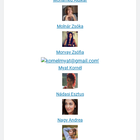
Mohamed Aldikar
Molnár Zsóka
Morvay Zsófia
Myat Kornél
Nádasi Esztus
Nagy Andrea