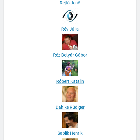
Rejtő Jenő
Rév Júlia
Réz Betyár Gábor
Róbert Katalin
Dahlke Rüdiger
Sablik Henrik