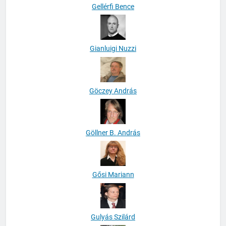
Gellérfi Bence
Gianluigi Nuzzi
Göczey András
Göllner B. András
Gősi Mariann
Gulyás Szilárd