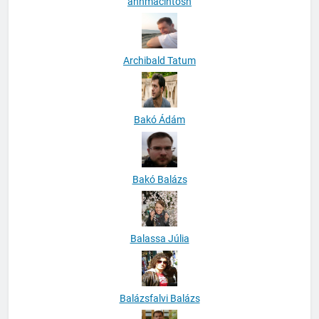
anhmacintosh
Archibald Tatum
Bakó Ádám
Bakó Balázs
Balassa Júlia
Balázsfalvi Balázs