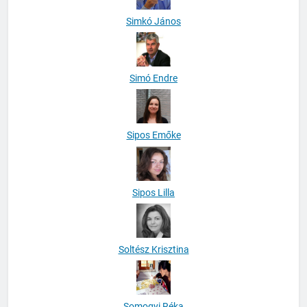
Simkó János
Simó Endre
Sipos Emőke
Sipos Lilla
Soltész Krisztina
Somogyi Réka