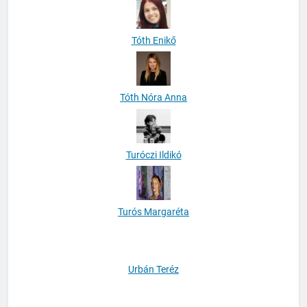
Tóth Enikő
Tóth Nóra Anna
Turóczi Ildikó
Turós Margaréta
Urbán Teréz
Vajda Melinda