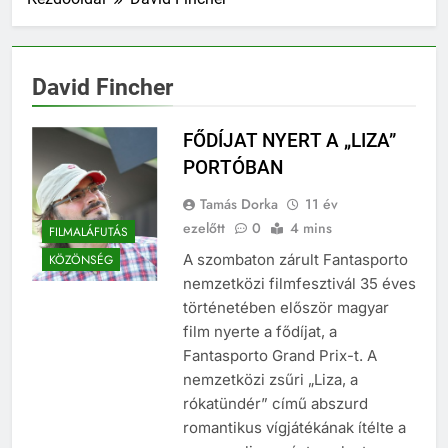
David Fincher
FŐDÍJAT NYERT A „LIZA”
PORTÓBAN
Tamás Dorka
11 év
ezelőtt
0
4 mins
FILMALÁFUTÁS
A szombaton zárult Fantasporto
KÖZÖNSÉG
nemzetközi filmfesztivál 35 éves
történetében először magyar
film nyerte a fődíjat, a
Fantasporto Grand Prix-t. A
nemzetközi zsűri „Liza, a
rókatündér” című abszurd
romantikus vígjátékának ítélte a