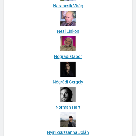
Narancsik Virág
Neal Linkon
Nógrádi Gábor
Nógrádi Gergely
Norman Hart
Nyiri Zsuzsanna Jolán