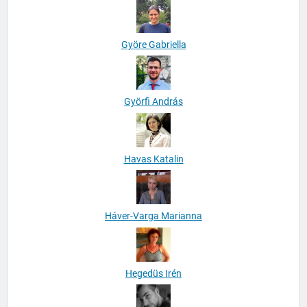
Györe Gabriella
Györfi András
Havas Katalin
Háver-Varga Marianna
Hegedüs Irén