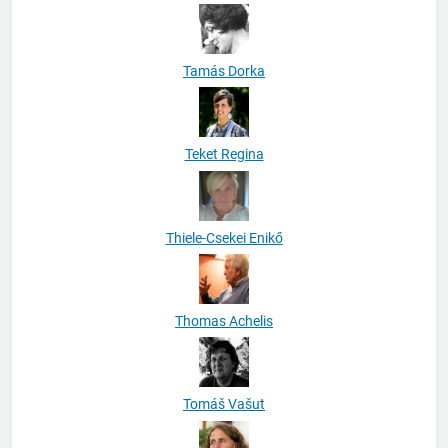
Tamás Dorka
Teket Regina
Thiele-Csekei Enikő
Thomas Achelis
Tomáš Vašut