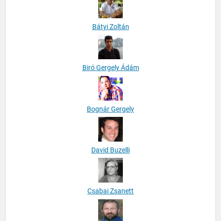
Bátyi Zoltán
Biró Gergely Ádám
Bognár Gergely
David Buzelli
Csabai Zsanett