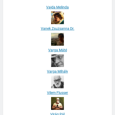
Vanek Zsuzsanna Dr.
Varga Máté
Varga Mihály
Vilem Flusser
Virág Pál
William Stanbury