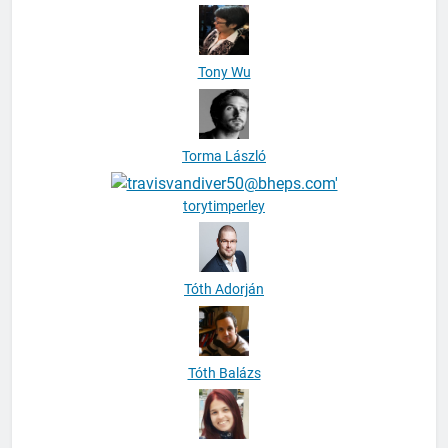
Tony Wu
Torma László
torytimperley
Tóth Adorján
Tóth Balázs