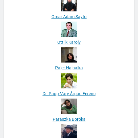
Omar Adam Sayfo
Ottlik Karoly
Pajer Hajnalka
Dr. Papp-Váry Árpád Ferenc
Parászka Boróka