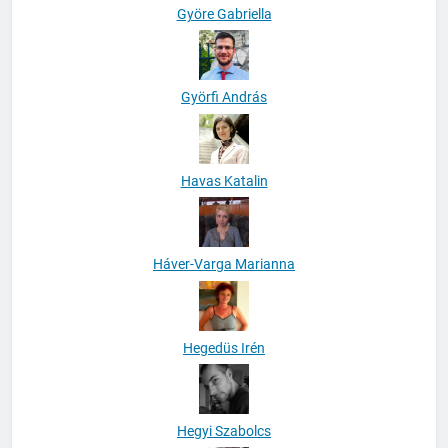
Györe Gabriella
Györfi András
Havas Katalin
Háver-Varga Marianna
Hegedüs Irén
Hegyi Szabolcs