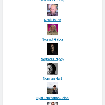
Narancsik Virág
Neal Linkon
Nógrádi Gábor
Nógrádi Gergely
Norman Hart
Nyiri Zsuzsanna Jolán