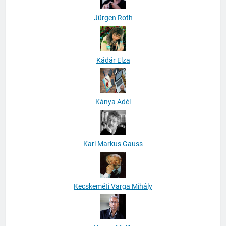
Jürgen Roth
Kádár Elza
Kánya Adél
Karl Markus Gauss
Kecskeméti Varga Mihály