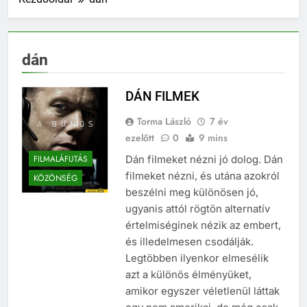
dán
DÁN FILMEK
Torma László
7 év
ezelőtt
0
9 mins
FILMALÁFUTÁS
Dán filmeket nézni jó dolog. Dán
filmeket nézni, és utána azokról
KÖZÖNSÉG
beszélni meg különösen jó,
ugyanis attól rögtön alternatív
értelmiséginek nézik az embert,
és illedelmesen csodálják.
Legtöbben ilyenkor elmesélik
azt a különös élményüket,
amikor egyszer véletlenül láttak