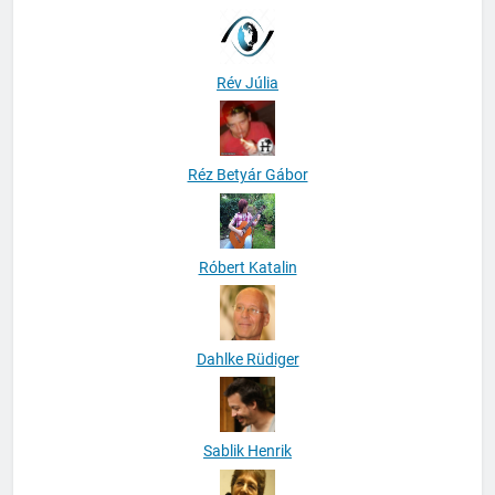
Rév Júlia
Réz Betyár Gábor
Róbert Katalin
Dahlke Rüdiger
Sablik Henrik