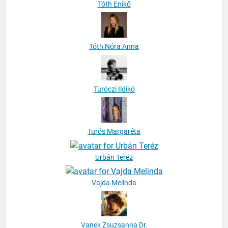
Tóth Enikő
Tóth Nóra Anna
Turóczi Ildikó
Turós Margaréta
Urbán Teréz
Vajda Melinda
Vanek Zsuzsanna Dr.