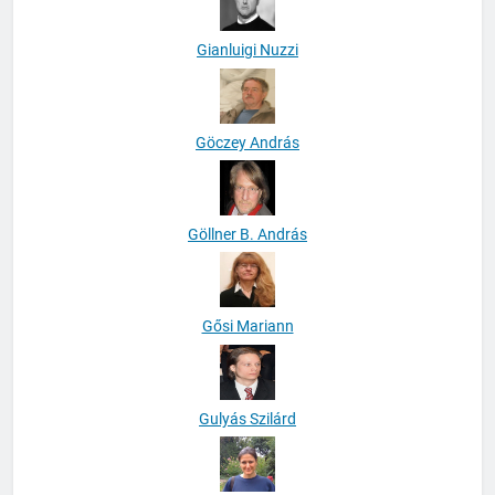
Gianluigi Nuzzi
Göczey András
Göllner B. András
Gősi Mariann
Gulyás Szilárd