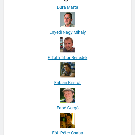
Dura Márta
Enyedi Nagy Mihály
F. Tóth Tibor Benedek
Fábián Kristóf
Fabó Gergő
Fóti Péter Csaba