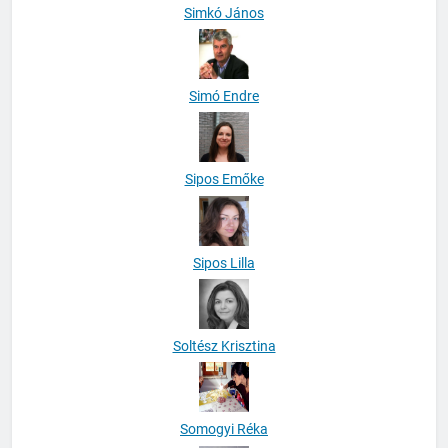
Simkó János
Simó Endre
Sipos Emőke
Sipos Lilla
Soltész Krisztina
Somogyi Réka