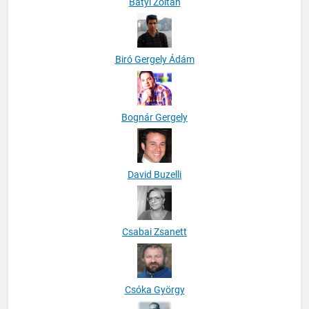
Bátyi Zoltán
Biró Gergely Ádám
Bognár Gergely
David Buzelli
Csabai Zsanett
Csóka György