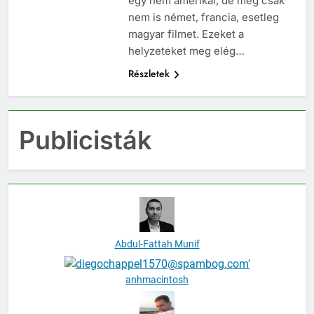
egy nem amerikai, de még csak
nem is német, francia, esetleg
magyar filmet. Ezeket a
helyzeteket meg elég…
Részletek
Publicisták
Abdul-Fattah Munif
anhmacintosh