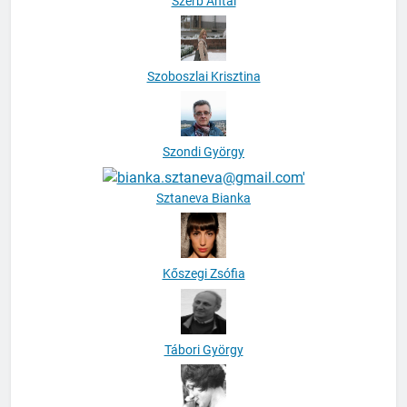
Szerb Antal
Szoboszlai Krisztina
Szondi György
Sztaneva Bianka
Kőszegi Zsófia
Tábori György