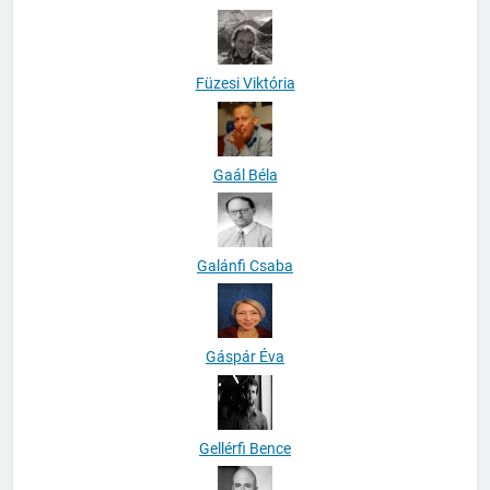
Füzesi Viktória
Gaál Béla
Galánfi Csaba
Gáspár Éva
Gellérfi Bence