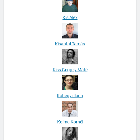
Kis Alex
Kisantal Tamás
Kiss Gergely Máté
Kőhegyi Ilona
Kolma Kornél