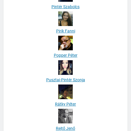
Pintér Szabolcs
Pirik Fanni
Popper Péter
Pusztai-Pintér Szonja
Rátky Péter
Rejtő Jenő