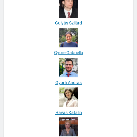
Gulyás Szilárd
Györe Gabriella
Györfi András
Havas Katalin