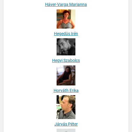
Háver-Varga Marianna
Hegedüs Irén
Hegyi Szabolcs
Horváth Erika
Járvás Péter