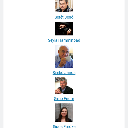
Setét Jenő
Seyla Hamminbad
Simkó János
Simó Endre