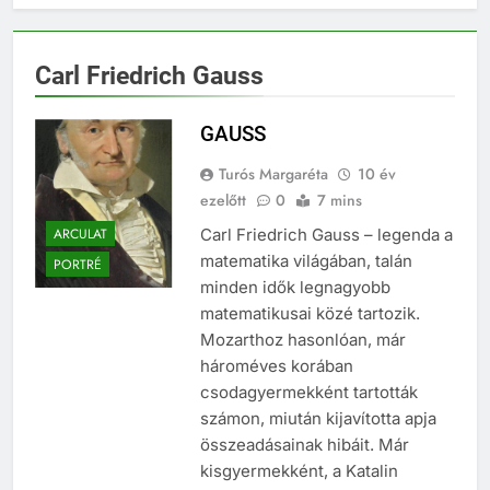
Carl Friedrich Gauss
GAUSS
Turós Margaréta
10 év
ezelőtt
0
7 mins
ARCULAT
Carl Friedrich Gauss – legenda a
matematika világában, talán
PORTRÉ
minden idők legnagyobb
matematikusai közé tartozik.
Mozarthoz hasonlóan, már
hároméves korában
csodagyermekként tartották
számon, miután kijavította apja
összeadásainak hibáit. Már