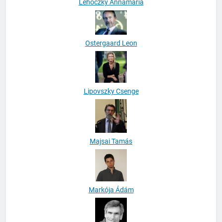
Lehoczky Annamária
Ostergaard Leon
Lipovszky Csenge
Majsai Tamás
Markója Ádám