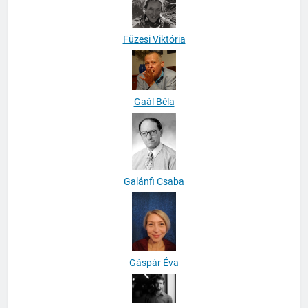
Füzesi Viktória
Gaál Béla
Galánfi Csaba
Gáspár Éva