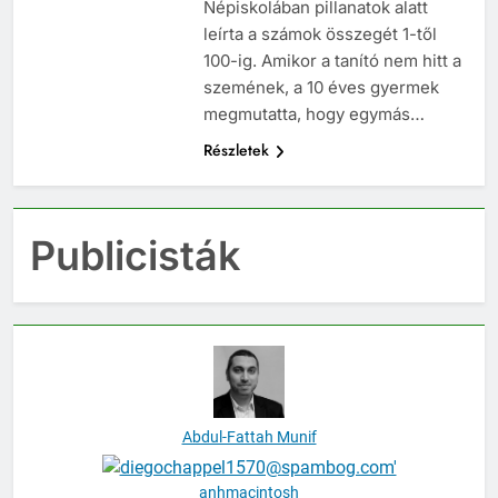
kisgyermekként, a Katalin
Népiskolában pillanatok alatt
leírta a számok összegét 1-től
100-ig. Amikor a tanító nem hitt a
szemének, a 10 éves gyermek
megmutatta, hogy egymás…
Részletek
Publicisták
Abdul-Fattah Munif