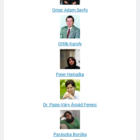
Omar Adam Sayfo
Ottlik Karoly
Pajer Hajnalka
Dr. Papp-Váry Árpád Ferenc
Parászka Boróka