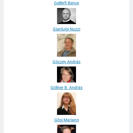
Gellérfi Bence
Gianluigi Nuzzi
Göczey András
Göllner B. András
Gősi Mariann