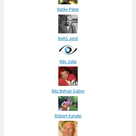
Rátky Péter
Rejtő Jenő
Rév Júlia
Réz Betyár Gábor
Róbert Katalin