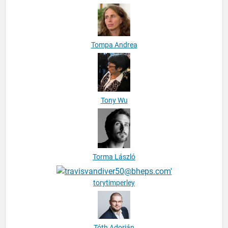
Tompa Andrea
Tony Wu
Torma László
torytimperley
Tóth Adorján