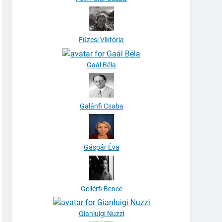
Füzesi Viktória
Gaál Béla
Galánfi Csaba
Gáspár Éva
Gellérfi Bence
Gianluigi Nuzzi