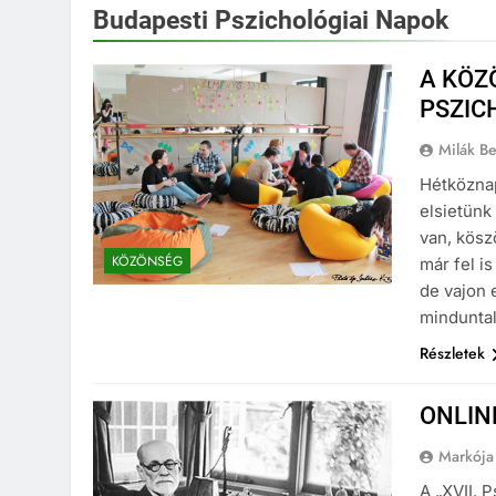
Budapesti Pszichológiai Napok
A KÖZ
PSZIC
Milák B
Hétköznap
elsietünk
van, kösz
KÖZÖNSÉG
már fel i
de vajon 
minduntal
Részletek
ONLIN
Markój
A „XVII. 