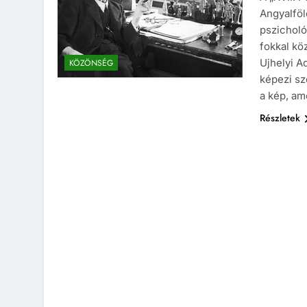
Angyalföl
pszicholó
fokkal k
Ujhelyi A
KÖZÖNSÉG
képezi sz
a kép, am
Részletek