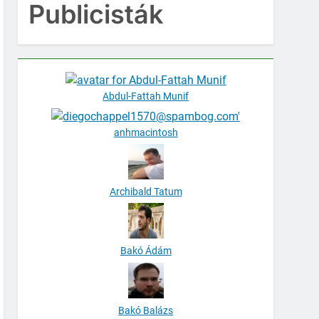
Publicisták
Abdul-Fattah Munif
anhmacintosh
Archibald Tatum
Bakó Ádám
Bakó Balázs