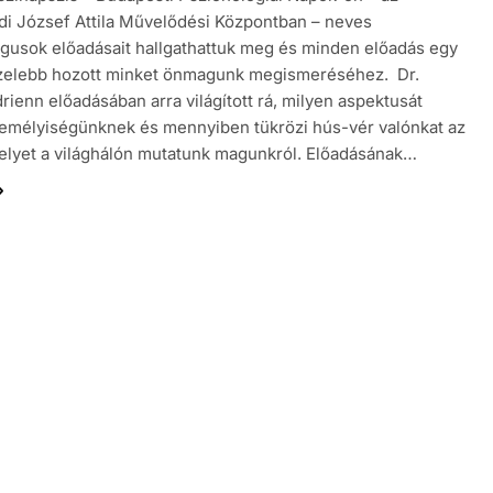
di József Attila Művelődési Központban – neves
gusok előadásait hallgathattuk meg és minden előadás egy
özelebb hozott minket önmagunk megismeréséhez. Dr.
drienn előadásában arra világított rá, milyen aspektusát
emélyiségünknek és mennyiben tükrözi hús-vér valónkat az
elyet a világhálón mutatunk magunkról. Előadásának…