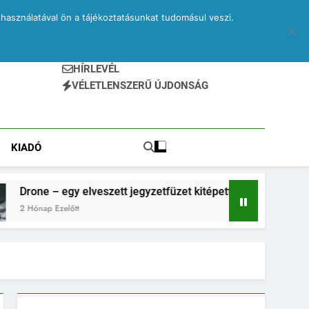
használatával ön a tájékoztatásunkat tudomásul veszi.
HÍRLEVÉL
VÉLETLENSZERŰ ÚJDONSÁG
KIADÓ
 elveszett jegyzetfüzet kitépett lapjai
PRINA é
tt
2 Hónap 