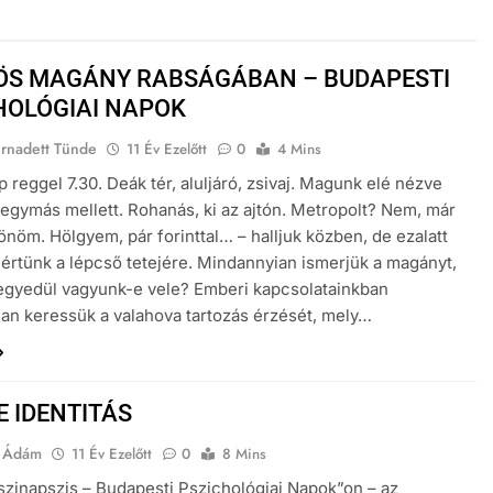
ÖS MAGÁNY RABSÁGÁBAN – BUDAPESTI
HOLÓGIAI NAPOK
ernadett Tünde
11 Év Ezelőtt
0
4 Mins
 reggel 7.30. Deák tér, aluljáró, zsivaj. Magunk elé nézve
 egymás mellett. Rohanás, ki az ajtón. Metropolt? Nem, már
önöm. Hölgyem, pár forinttal… – halljuk közben, de ezalatt
s értünk a lépcső tetejére. Mindannyian ismerjük a magányt,
egyedül vagyunk-e vele? Emberi kapcsolatainkban
an keressük a valahova tartozás érzését, mely…
E IDENTITÁS
a Ádám
11 Év Ezelőtt
0
8 Mins
Pszinapszis – Budapesti Pszichológiai Napok”on – az