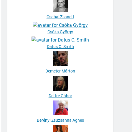
Csabai Zsanett
Csóka György
Datus C. Smith
Demeter Márton
Dettre Gábor
Berényi Zsuzsanna Ágnes