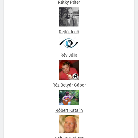
Rátky Péter
Rejtő Jenő
Rév Júlia
Réz Betyár Gábor
Róbert Katalin