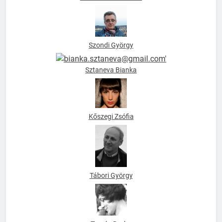
Szoboszlai Krisztina
Szondi György
Sztaneva Bianka
Kőszegi Zsófia
Tábori György