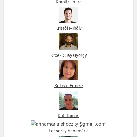
Kránitz Laura
Kristóf Mihály
Kröel-Dulay György
Kulcsár Emőke
Kuti Tamás
Lehoczky Annamária