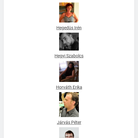
Háver-Varga Marianna
Hegedüs Irén
Hegyi Szabolcs
Horváth Erika
Járvás Péter