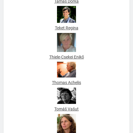
Tamás Dorka
Teket Regina
Thiele-Csekei Enikő
Thomas Achelis
Tomáš Vašut