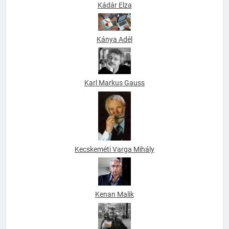
Kádár Elza
Kánya Adél
Karl Markus Gauss
Kecskeméti Varga Mihály
Kenan Malik