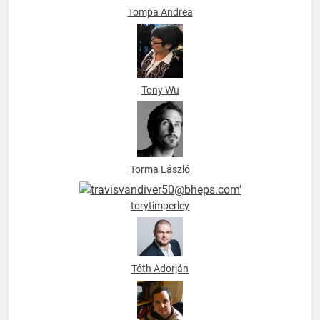
Tompa Andrea
Tony Wu
Torma László
torytimperley
Tóth Adorján