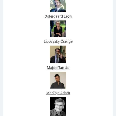
Ostergaard Leon
Lipovszky Csenge
Majsai Tamás
Markója Ádám