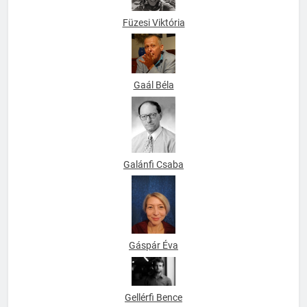
Füzesi Viktória
Gaál Béla
Galánfi Csaba
Gáspár Éva