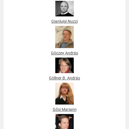
Gellérfi Bence
Gianluigi Nuzzi
Göczey András
Göllner B. András
Gősi Mariann