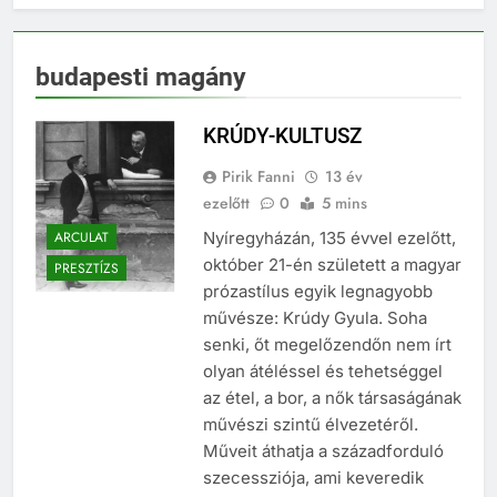
budapesti magány
KRÚDY-KULTUSZ
Pirik Fanni
13 év
ezelőtt
0
5 mins
ARCULAT
Nyíregyházán, 135 évvel ezelőtt,
október 21-én született a magyar
PRESZTÍZS
prózastílus egyik legnagyobb
művésze: Krúdy Gyula. Soha
senki, őt megelőzendőn nem írt
olyan átéléssel és tehetséggel
az étel, a bor, a nők társaságának
művészi szintű élvezetéről.
Műveit áthatja a századforduló