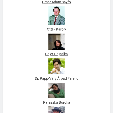
Omar Adam Sayfo
Ottlik Karoly
Pajer Hajnalka
Dr. Papp-Váry Árpád Ferenc
Parászka Boróka