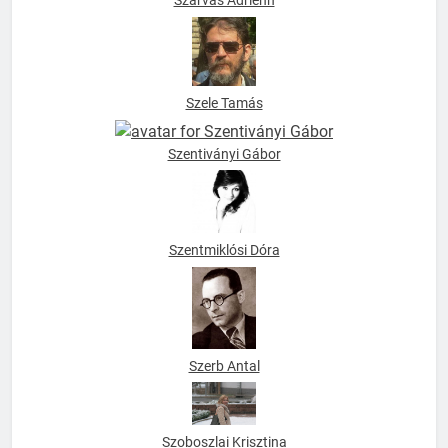
Szarvas Adrienn
Szele Tamás
Szentiványi Gábor
Szentmiklósi Dóra
Szerb Antal