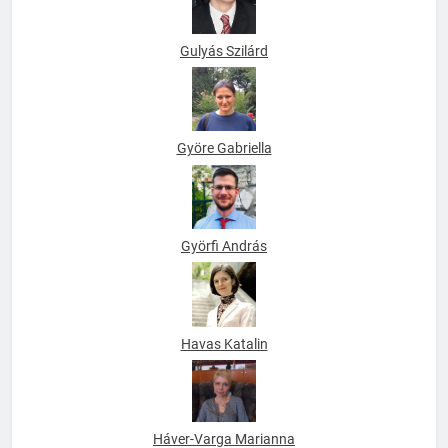
Gulyás Szilárd
Györe Gabriella
Györfi András
Havas Katalin