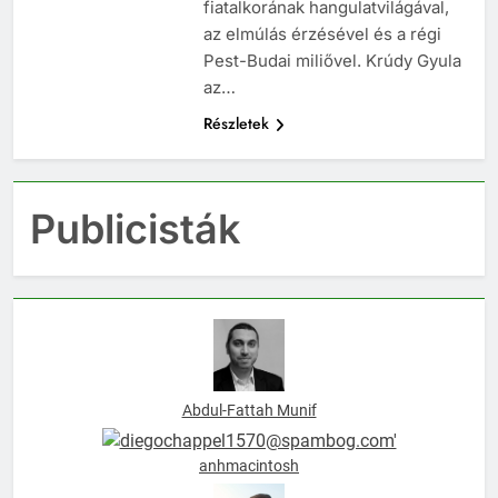
szecessziója, ami keveredik
fiatalkorának hangulatvilágával,
az elmúlás érzésével és a régi
Pest-Budai miliővel. Krúdy Gyula
az…
Részletek
Publicisták
Abdul-Fattah Munif
anhmacintosh