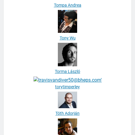
Tompa Andrea
Tony Wu
Torma László
torytimperley
Tóth Adorján