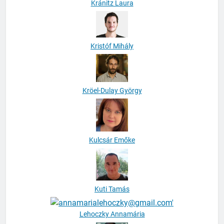
Kránitz Laura
Kristóf Mihály
Kröel-Dulay György
Kulcsár Emőke
Kuti Tamás
Lehoczky Annamária