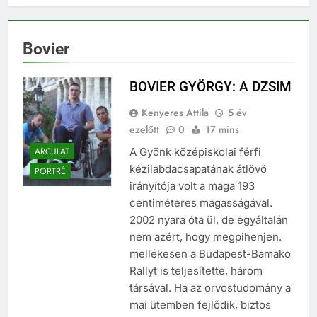
Bovier
BOVIER GYÖRGY: A DZSIM
Kenyeres Attila
5 év
ezelőtt
0
17 mins
ARCULAT
A Gyönk középiskolai férfi
kézilabdacsapatának átlövő
PORTRÉ
irányítója volt a maga 193
centiméteres magasságával.
2002 nyara óta ül, de egyáltalán
nem azért, hogy megpihenjen.
mellékesen a Budapest-Bamako
Rallyt is teljesítette, három
társával. Ha az orvostudomány a