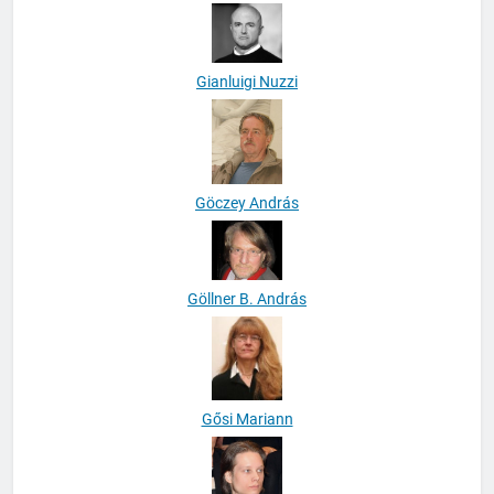
Gellérfi Bence
Gianluigi Nuzzi
Göczey András
Göllner B. András
Gősi Mariann