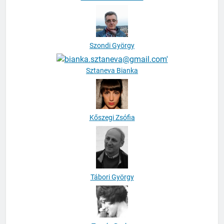
Szoboszlai Krisztina
Szondi György
Sztaneva Bianka
Kőszegi Zsófia
Tábori György