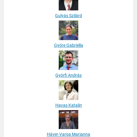
Gulyás Szilárd
Györe Gabriella
Györfi András
Havas Katalin