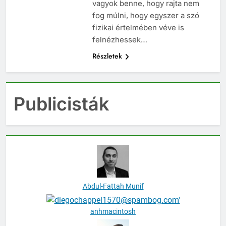
mai ütemben fejlődik, biztos
vagyok benne, hogy rajta nem
fog múlni, hogy egyszer a szó
fizikai értelmében véve is
felnézhessek…
Részletek
Publicisták
Abdul-Fattah Munif
anhmacintosh