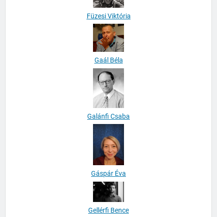
Füzesi Viktória
Gaál Béla
Galánfi Csaba
Gáspár Éva