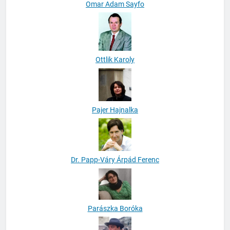
Omar Adam Sayfo
Ottlik Karoly
Pajer Hajnalka
Dr. Papp-Váry Árpád Ferenc
Parászka Boróka