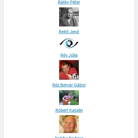
Rátky Péter
Rejtő Jenő
Rév Júlia
Réz Betyár Gábor
Róbert Katalin