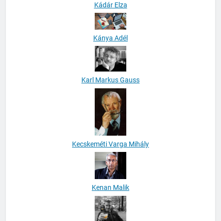
Kádár Elza
Kánya Adél
Karl Markus Gauss
Kecskeméti Varga Mihály
Kenan Malik