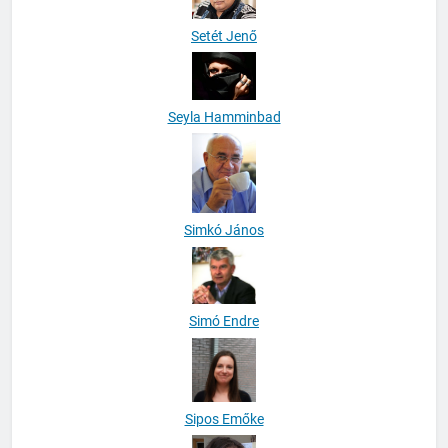
Setét Jenő
Seyla Hamminbad
Simkó János
Simó Endre
Sipos Emőke