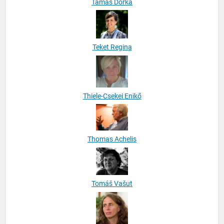
Tamás Dorka
Teket Regina
Thiele-Csekei Enikő
Thomas Achelis
Tomáš Vašut