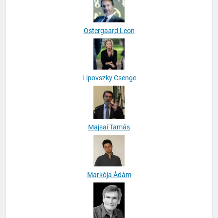
Ostergaard Leon
Lipovszky Csenge
Majsai Tamás
Markója Ádám