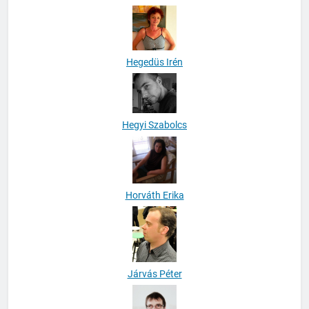
Háver-Varga Marianna
Hegedüs Irén
Hegyi Szabolcs
Horváth Erika
Járvás Péter