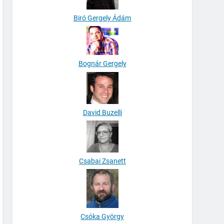
Biró Gergely Ádám
Bognár Gergely
David Buzelli
Csabai Zsanett
Csóka György