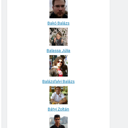
Bakó Balázs
Balassa Júlia
Balázsfalvi Balázs
Bátyi Zoltán