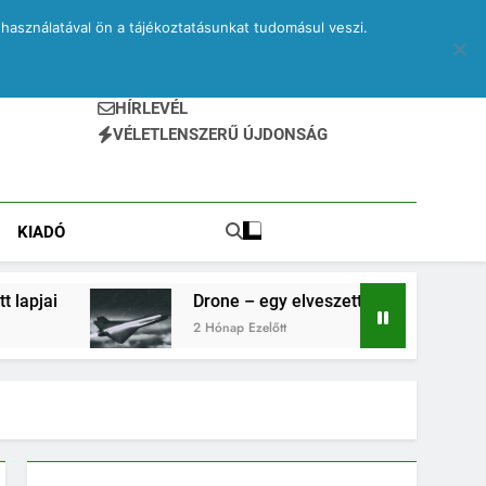
használatával ön a tájékoztatásunkat tudomásul veszi.
HÍRLEVÉL
VÉLETLENSZERŰ ÚJDONSÁG
KIADÓ
Drone – egy elveszett jegyzetfüzet kitépett lapjai
2 Hónap Ezelőtt