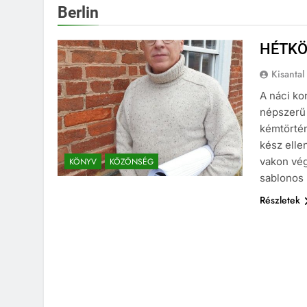
Berlin
HÉTKÖ
Kisantal
A náci ko
népszerű 
kémtörtén
kész elle
vakon vég
KÖNYV
KÖZÖNSÉG
sablonos 
Részletek