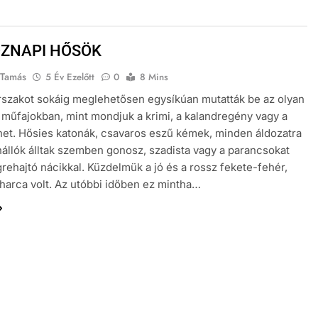
ZNAPI HŐSÖK
 Tamás
5 Év Ezelőtt
0
8 Mins
rszakot sokáig meglehetősen egysíkúan mutatták be az olyan
műfajokban, mint mondjuk a krimi, a kalandregény vagy a
et. Hősies katonák, csavaros eszű kémek, minden áldozatra
nállók álltak szemben gonosz, szadista vagy a parancsokat
rehajtó nácikkal. Küzdelmük a jó és a rossz fekete-fehér,
harca volt. Az utóbbi időben ez mintha…