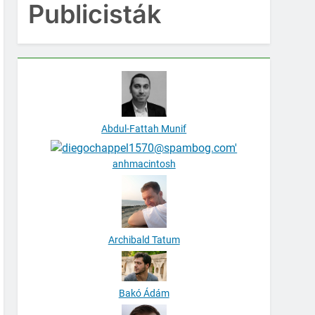
Publicisták
Abdul-Fattah Munif
anhmacintosh
Archibald Tatum
Bakó Ádám