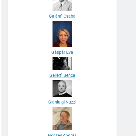
Galánfi Csaba
Gáspár Éva
Gellérfi Bence
Gianluigi Nuzzi
Göczey András