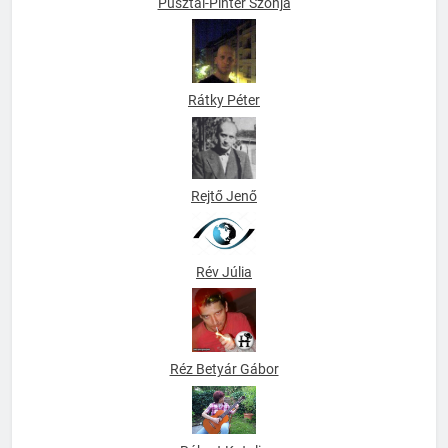
Pusztai-Pintér Szonja
Rátky Péter
Rejtő Jenő
Rév Júlia
Réz Betyár Gábor