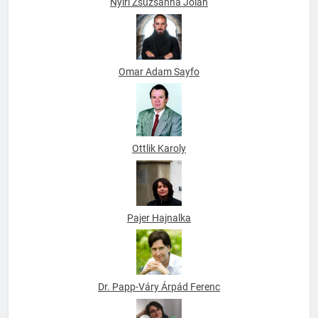
Nyiri Zsuzsanna Jolán
Omar Adam Sayfo
Ottlik Karoly
Pajer Hajnalka
Dr. Papp-Váry Árpád Ferenc