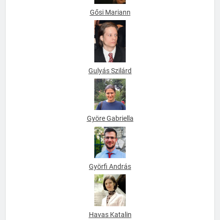
Gősi Mariann
Gulyás Szilárd
Györe Gabriella
Györfi András
Havas Katalin