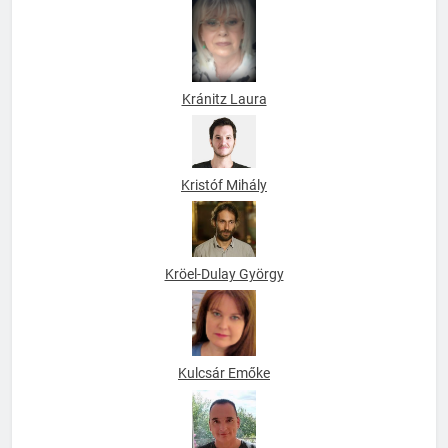
Kránitz Laura
Kristóf Mihály
Kröel-Dulay György
Kulcsár Emőke