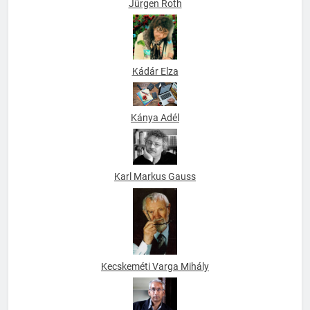
Jürgen Roth
Kádár Elza
Kánya Adél
Karl Markus Gauss
Kecskeméti Varga Mihály