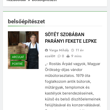
belsőépítészet
SÖTÉT SZOBÁBAN
PARÁNYI FEKETE LEPKE
Varga Mihály
11 év
ezelőtt
0
9 mins
ARCULAT
„- Rostás Árpád vagyok, Magyar
PORTRÉ
Örökség-díjas vándor
műbútorasztalos. 1979 óta
foglalkozom antik bútorok,
műtárgyak, templomok és
kastélyok berendezéseinek,
külső és belső díszítőelemeinek
felújításával és konzerválásával.