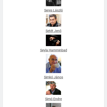
Seres László
Setét Jenő
Seyla Hamminbad
Simkó János
Simó Endre