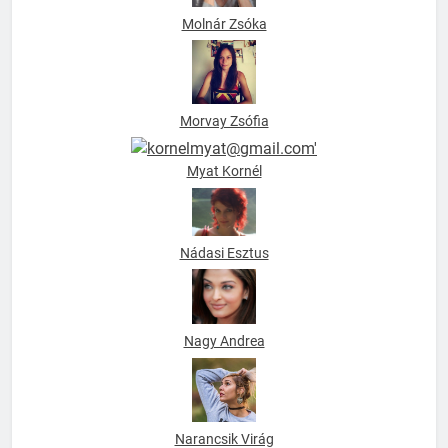
Molnár Zsóka
Morvay Zsófia
Myat Kornél
Nádasi Esztus
Nagy Andrea
Narancsik Virág