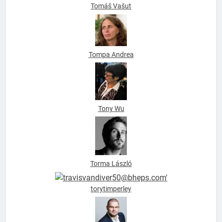
Tomáš Vašut
Tompa Andrea
Tony Wu
Torma László
torytimperley