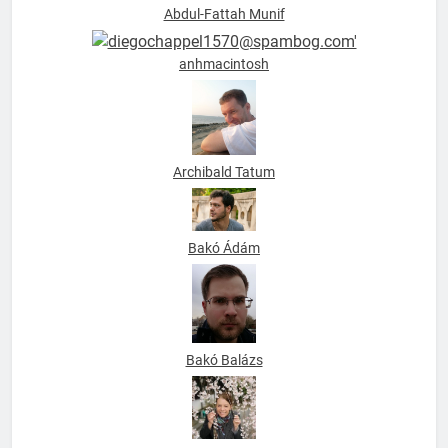
Abdul-Fattah Munif
anhmacintosh
Archibald Tatum
Bakó Ádám
Bakó Balázs