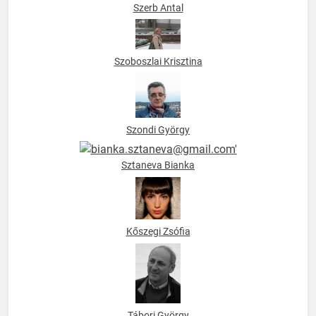
Szerb Antal
Szoboszlai Krisztina
Szondi György
Sztaneva Bianka
Kőszegi Zsófia
Tábori György