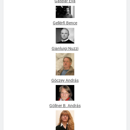
Gáspár Éva
Gellérfi Bence
Gianluigi Nuzzi
Göczey András
Göllner B. András