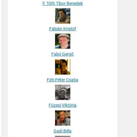
F. Tóth Tibor Benedek
Fábián Kristóf
Fabó Gergő
Fóti Péter Csaba
Füzesi Viktória
Gaál Béla