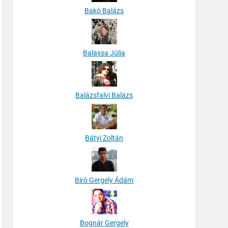
Bakó Balázs
Balassa Júlia
Balázsfalvi Balázs
Bátyi Zoltán
Biró Gergely Ádám
Bognár Gergely