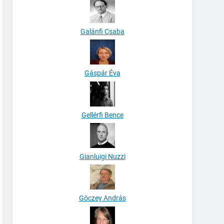
Galánfi Csaba
Gáspár Éva
Gellérfi Bence
Gianluigi Nuzzi
Göczey András