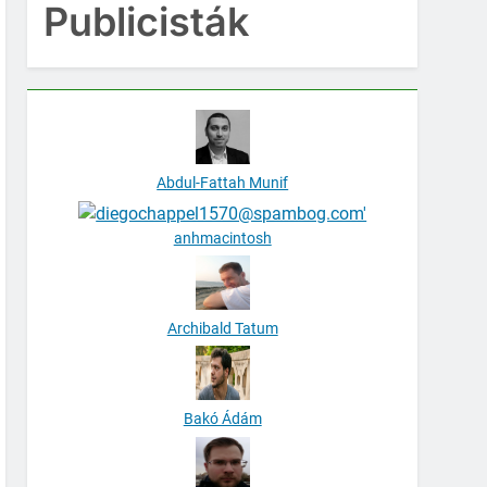
Publicisták
Abdul-Fattah Munif
anhmacintosh
Archibald Tatum
Bakó Ádám