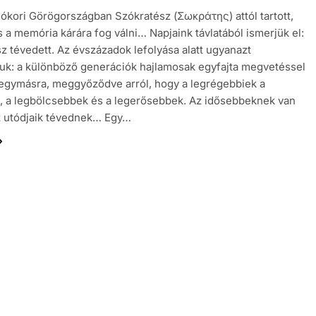
 ókori Görögországban Szókratész (Σωκράτης) attól tartott,
s a memória kárára fog válni… Napjaink távlatából ismerjük el:
z tévedett. Az évszázadok lefolyása alatt ugyanazt
juk: a különböző generációk hajlamosak egyfajta megvetéssel
 egymásra, meggyőződve arról, hogy a legrégebbiek a
, a legbölcsebbek és a legerősebbek. Az idősebbeknek van
z utódjaik tévednek… Egy…