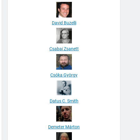
David Buzelli
Csabai Zsanett
Csóka György
Datus C. Smith
Demeter Márton