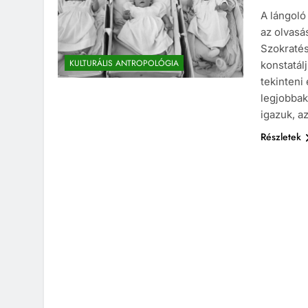
A lángoló
az olvasá
Szokratés
KULTURÁLIS ANTROPOLÓGIA
konstatál
tekinteni
legjobbak
igazuk, a
Részletek