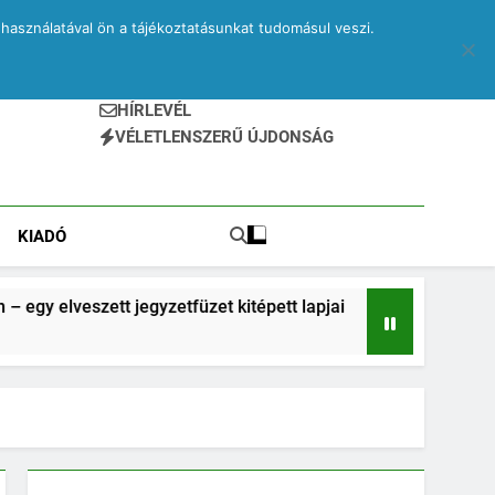
használatával ön a tájékoztatásunkat tudomásul veszi.
HÍRLEVÉL
VÉLETLENSZERŰ ÚJDONSÁG
KIADÓ
t jegyzetfüzet kitépett lapjai
Drone – egy elve
2 Hónap Ezelőtt