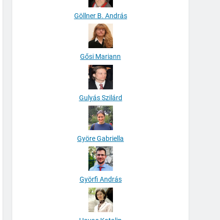
Göllner B. András
Gősi Mariann
Gulyás Szilárd
Györe Gabriella
Györfi András