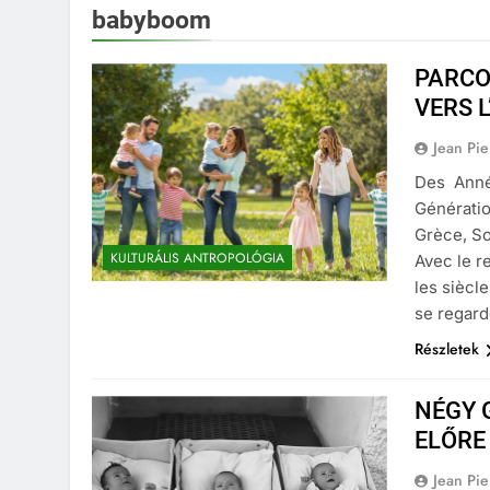
babyboom
PARCO
VERS 
Jean Pi
Des Anné
Génératio
Grèce, So
KULTURÁLIS ANTROPOLÓGIA
Avec le r
les siècl
se regard
Részletek
NÉGY 
ELŐRE
Jean Pi