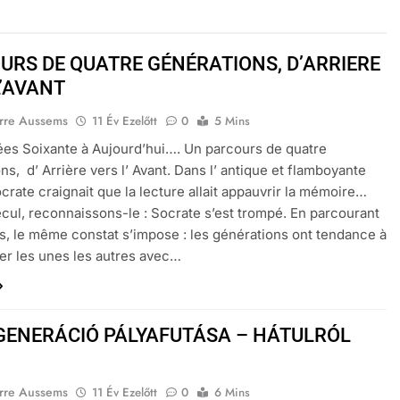
URS DE QUATRE GÉNÉRATIONS, D’ARRIERE
L’AVANT
erre Aussems
11 Év Ezelőtt
0
5 Mins
es Soixante à Aujourd’hui…. Un parcours de quatre
ns, d’ Arrière vers l’ Avant. Dans l’ antique et flamboyante
crate craignait que la lecture allait appauvrir la mémoire…
ecul, reconnaissons-le : Socrate s’est trompé. En parcourant
es, le même constat s’impose : les générations ont tendance à
er les unes les autres avec…
GENERÁCIÓ PÁLYAFUTÁSA – HÁTULRÓL
erre Aussems
11 Év Ezelőtt
0
6 Mins