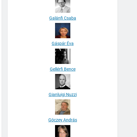
Galánfi Csaba
Gáspár Éva
Gellérfi Bence
Gianluigi Nuzzi
Göczey András