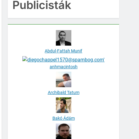
Publicisták
Abdul-Fattah Munif
anhmacintosh
Archibald Tatum
Bakó Ádám