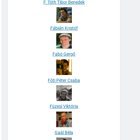
F. Tóth Tibor Benedek
Fábián Kristóf
Fabó Gergő
Fóti Péter Csaba
Füzesi Viktória
Gaál Béla