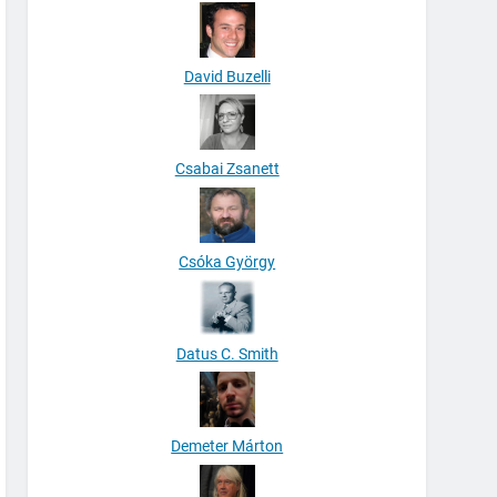
David Buzelli
Csabai Zsanett
Csóka György
Datus C. Smith
Demeter Márton