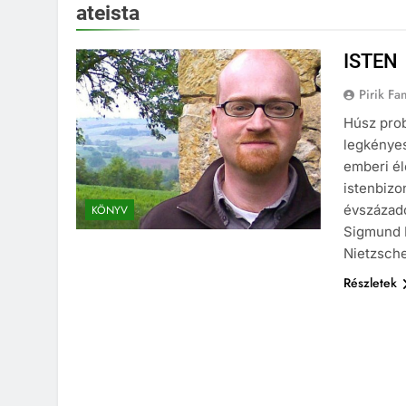
ateista
ISTEN
Pirik Fa
Húsz prob
legkénye
emberi éle
istenbizo
évszázado
KÖNYV
Sigmund F
Nietzsch
Részletek