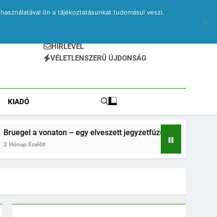
használatával ön a tájékoztatásunkat tudomásul veszi.
HÍRLEVÉL
VÉLETLENSZERŰ ÚJDONSÁG
KIADÓ
aton – egy elveszett jegyzetfüzet kitépett lapjai