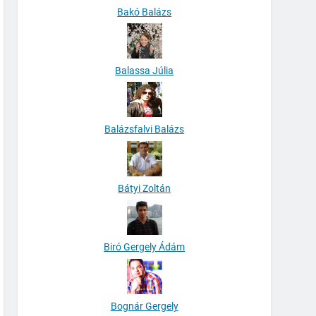
Bakó Balázs
Balassa Júlia
Balázsfalvi Balázs
Bátyi Zoltán
Biró Gergely Ádám
Bognár Gergely