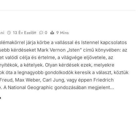
nni
13 Év Ezelőtt
0
9 Mins
lémakörrel járja körbe a vallással és Istennel kapcsolatos
sebb kérdéseket Mark Vernon „Isten” című könyvében: az
t valódi célja és értelme, a világvége eljövetele, az
nyítékok, a kételyek. Olyan kérdések ezek, melyekre
k óta a legnagyobb gondolkodók keresik a választ, köztük
reud, Max Weber, Carl Jung, vagy éppen Friedrich
e. A National Geographic gondozásában megjelent…