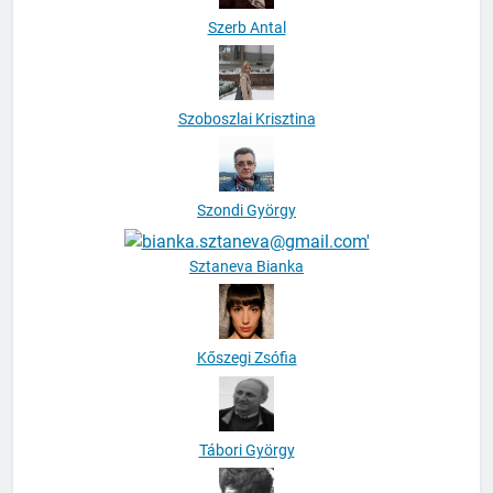
Szerb Antal
Szoboszlai Krisztina
Szondi György
Sztaneva Bianka
Kőszegi Zsófia
Tábori György