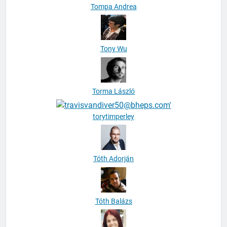
Tompa Andrea
Tony Wu
Torma László
torytimperley
Tóth Adorján
Tóth Balázs