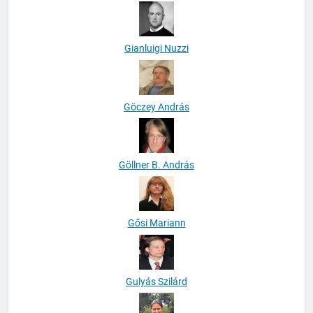
Gianluigi Nuzzi
Göczey András
Göllner B. András
Gősi Mariann
Gulyás Szilárd