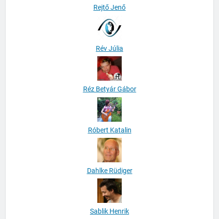
Rejtő Jenő
Rév Júlia
Réz Betyár Gábor
Róbert Katalin
Dahlke Rüdiger
Sablik Henrik