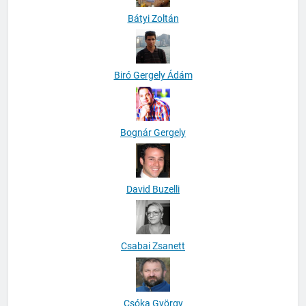
Bátyi Zoltán
Biró Gergely Ádám
Bognár Gergely
David Buzelli
Csabai Zsanett
Csóka György