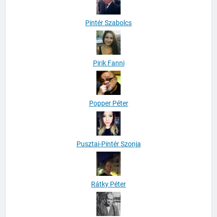
Pintér Szabolcs
Pirik Fanni
Popper Péter
Pusztai-Pintér Szonja
Rátky Péter