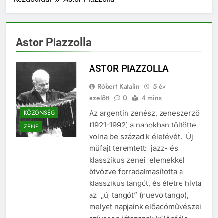
Astor Piazzolla
ASTOR PIAZZOLLA
Róbert Katalin
5 év
ezelőtt
0
4 mins
KÖZÖNSÉG
Az argentin zenész, zeneszerző
(1921-1992) a napokban töltötte
ZENE
volna be századik életévét. Új
műfajt teremtett: jazz- és
klasszikus zenei elemekkel
ötvözve forradalmasította a
klasszikus tangót, és életre hívta
az „új tangót” (nuevo tango),
melyet napjaink előadóművészei