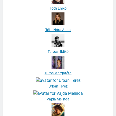
Tóth Enikő
Tóth Nóra Anna
Turóczi Ildikó
Turós Margaréta
Urbán Teréz
Vajda Melinda