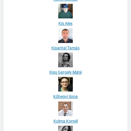
Kis Alex
Kisantal Tamás
Kiss Gergely Máté
Kőhegyi Ilona
Kolma Kornél