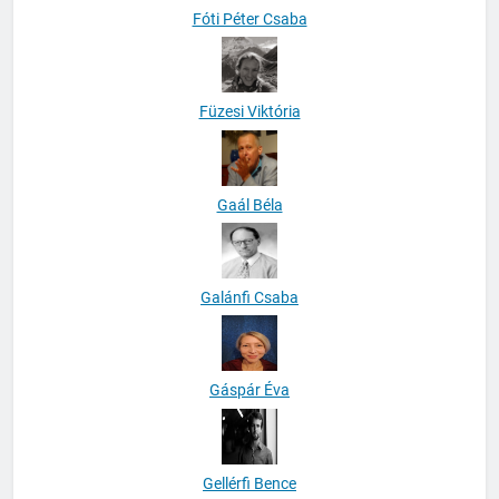
Fóti Péter Csaba
Füzesi Viktória
Gaál Béla
Galánfi Csaba
Gáspár Éva
Gellérfi Bence