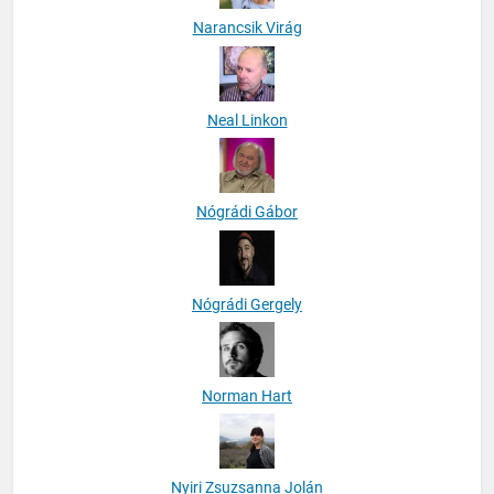
Narancsik Virág
Neal Linkon
Nógrádi Gábor
Nógrádi Gergely
Norman Hart
Nyiri Zsuzsanna Jolán