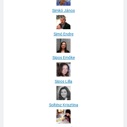
Simkó János
Simó Endre
Sipos Emőke
Sipos Lilla
Soltész Krisztina