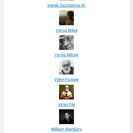
Vanek Zsuzsanna Dr.
Varga Máté
Varga Mihály
Vilem Flusser
Virág Pál
William Stanbury