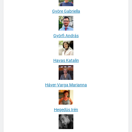
Györe Gabriella
Györfi András
Havas Katalin
Háver-Varga Marianna
Hegedüs Irén