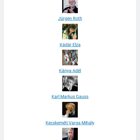
Jürgen Roth
Kádár Elza
Kánya Adél
Karl Markus Gauss
Kecskeméti Varga Mihály