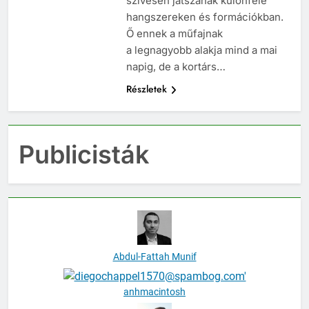
szívesen játszanak különféle
hangszereken és formációkban.
Ő ennek a műfajnak
a legnagyobb alakja mind a mai
napig, de a kortárs…
Részletek
Publicisták
Abdul-Fattah Munif
anhmacintosh