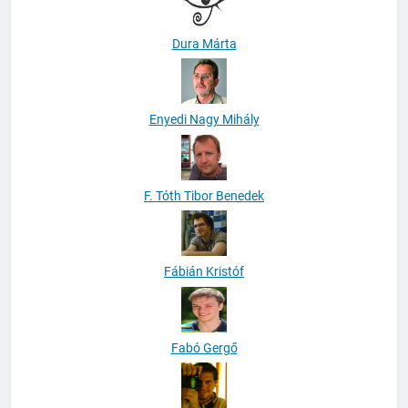
Dura Márta
Enyedi Nagy Mihály
F. Tóth Tibor Benedek
Fábián Kristóf
Fabó Gergő