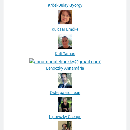
Kröel-Dulay György
Kulcsár Emőke
Kuti Tamás
Lehoczky Annamária
Ostergaard Leon
Lipovszky Csenge