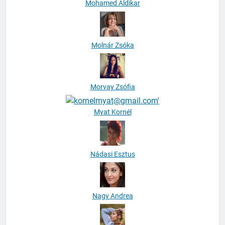
Mohamed Aldikar
Molnár Zsóka
Morvay Zsófia
Myat Kornél
Nádasi Esztus
Nagy Andrea