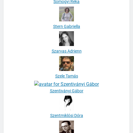
Somogyi Réka
Stern Gabriella
Szarvas Adrienn
Szele Tamás
Szentiványi Gábor
Szentmiklósi Dóra