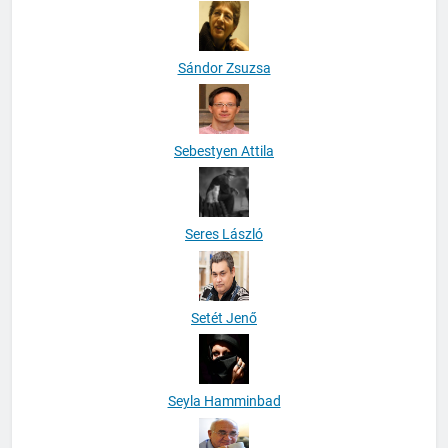
Sándor Zsuzsa
Sebestyen Attila
Seres László
Setét Jenő
Seyla Hamminbad