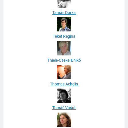
Tamás Dorka
Teket Regina
Thiele-Csekei Enikő
Thomas Achelis
Tomáš Vašut