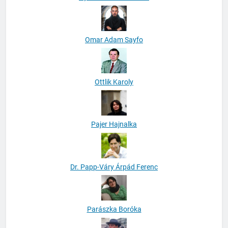
Omar Adam Sayfo
Ottlik Karoly
Pajer Hajnalka
Dr. Papp-Váry Árpád Ferenc
Parászka Boróka