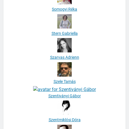
Somogyi Réka
Stern Gabriella
Szarvas Adrienn
Szele Tamás
Szentiványi Gábor
Szentmiklósi Dóra