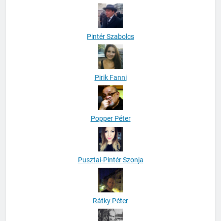
Pintér Szabolcs
Pirik Fanni
Popper Péter
Pusztai-Pintér Szonja
Rátky Péter