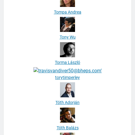
Tompa Andrea
Tony Wu
Torma László
torytimperley
Tóth Adorján
Tóth Balázs