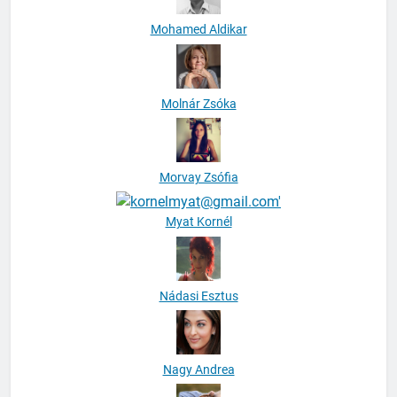
Mohamed Aldikar
Molnár Zsóka
Morvay Zsófia
Myat Kornél
Nádasi Esztus
Nagy Andrea