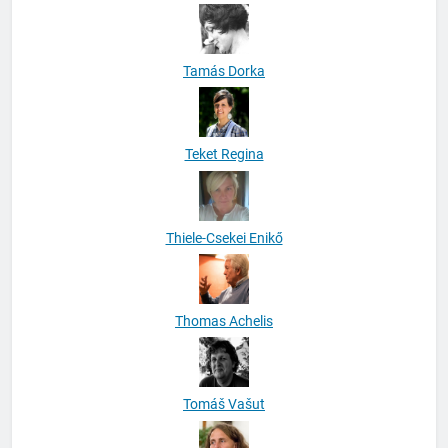
Tamás Dorka
Teket Regina
Thiele-Csekei Enikő
Thomas Achelis
Tomáš Vašut