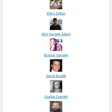
Bátyi Zoltán
Biró Gergely Ádám
Bognár Gergely
David Buzelli
Csabai Zsanett