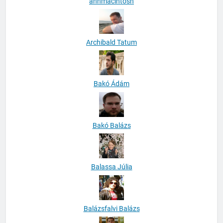
anhmacintosh
Archibald Tatum
Bakó Ádám
Bakó Balázs
Balassa Júlia
Balázsfalvi Balázs