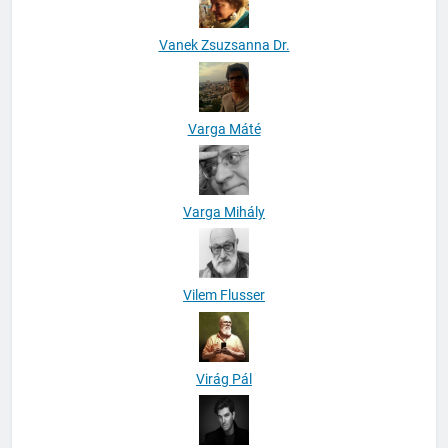
Vanek Zsuzsanna Dr.
Varga Máté
Varga Mihály
Vilem Flusser
Virág Pál