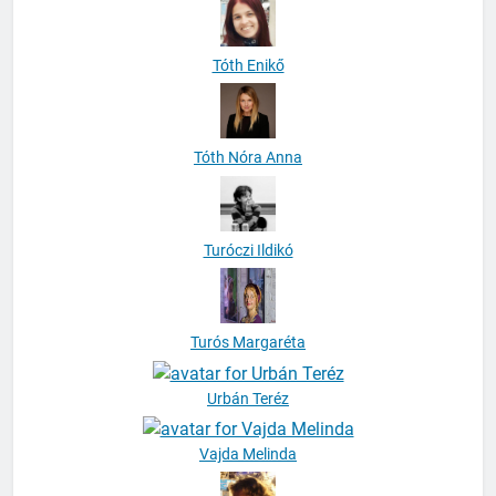
Tóth Enikő
Tóth Nóra Anna
Turóczi Ildikó
Turós Margaréta
Urbán Teréz
Vajda Melinda