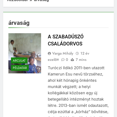
árvaság
A SZABADÚSZÓ
CSALÁDORVOS
Varga Mihály
12 év
ezelőtt
0
7 mins
ARCULAT
Turóczi Ildikó 2011-ben utazott
PÉLDATÁR
Kamerun Esu nevű törzséhez,
ahol két hónapig önkéntes
munkát végzett; a helyi
kollégákkal közösen egy új
betegellátó intézményt hoztak
létre. 2013-ban ismét odautazott,
célja ezúttal a „kórház” bővítése,