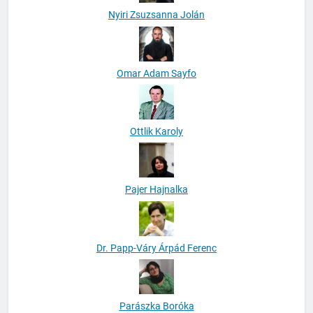
Nyiri Zsuzsanna Jolán
Omar Adam Sayfo
Ottlik Karoly
Pajer Hajnalka
Dr. Papp-Váry Árpád Ferenc
Parászka Boróka