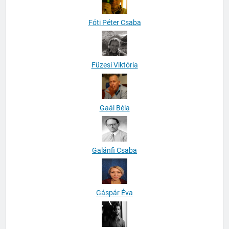
Fóti Péter Csaba
Füzesi Viktória
Gaál Béla
Galánfi Csaba
Gáspár Éva