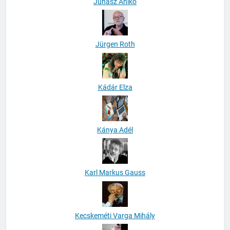
Juhász Anikó
Jürgen Roth
Kádár Elza
Kánya Adél
Karl Markus Gauss
Kecskeméti Varga Mihály