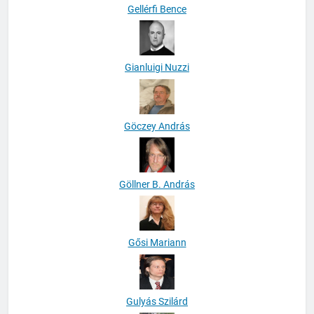
Gellérfi Bence
Gianluigi Nuzzi
Göczey András
Göllner B. András
Gősi Mariann
Gulyás Szilárd