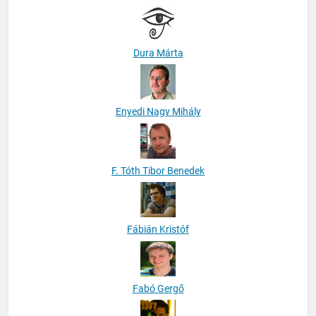
Dura Márta
Enyedi Nagy Mihály
F. Tóth Tibor Benedek
Fábián Kristóf
Fabó Gergő