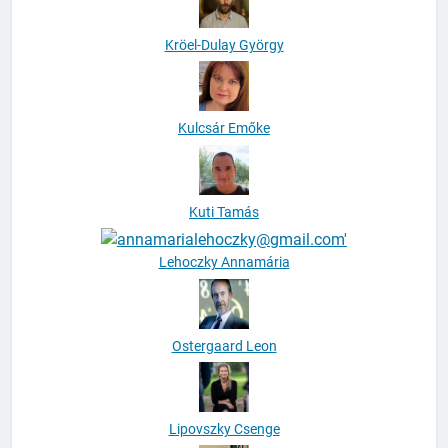
Kröel-Dulay György
Kulcsár Emőke
Kuti Tamás
Lehoczky Annamária
Ostergaard Leon
Lipovszky Csenge