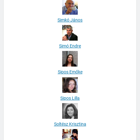
Simkó János
Simó Endre
Sipos Emőke
Sipos Lilla
Soltész Krisztina