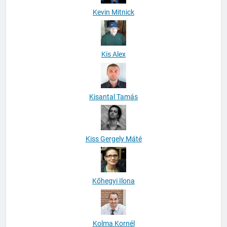
Kevin Mitnick
Kis Alex
Kisantal Tamás
Kiss Gergely Máté
Kőhegyi Ilona
Kolma Kornél