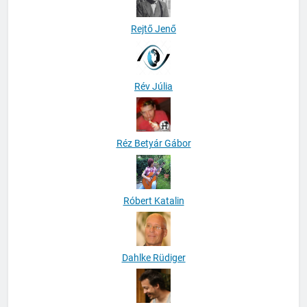
Rejtő Jenő
Rév Júlia
Réz Betyár Gábor
Róbert Katalin
Dahlke Rüdiger