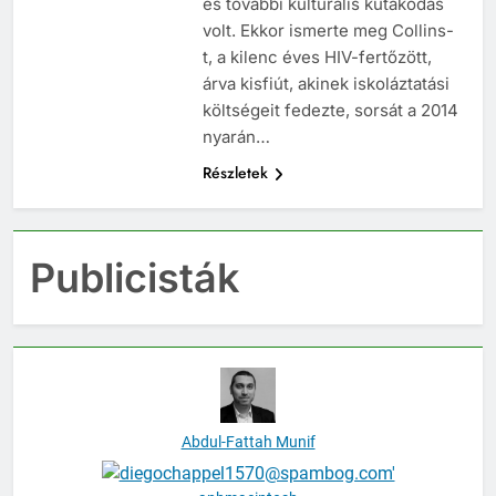
és további kulturális kutakodás
volt. Ekkor ismerte meg Collins-
t, a kilenc éves HIV-fertőzött,
árva kisfiút, akinek iskoláztatási
költségeit fedezte, sorsát a 2014
nyarán…
Részletek
Publicisták
Abdul-Fattah Munif