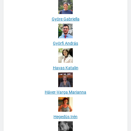
Györe Gabriella
Györfi András
Havas Katalin
Háver-Varga Marianna
Hegedüs Irén