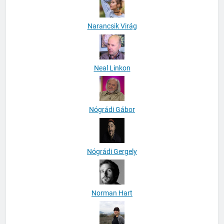
Narancsik Virág
Neal Linkon
Nógrádi Gábor
Nógrádi Gergely
Norman Hart