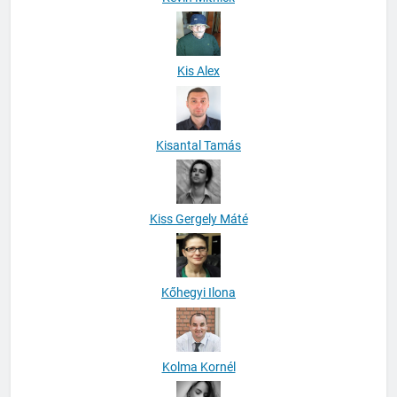
Kis Alex
Kisantal Tamás
Kiss Gergely Máté
Kőhegyi Ilona
Kolma Kornél