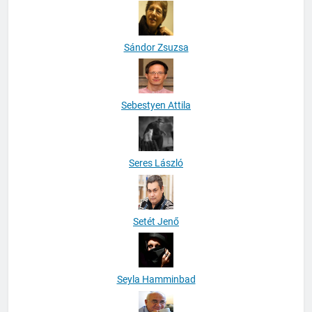
Sándor Zsuzsa
Sebestyen Attila
Seres László
Setét Jenő
Seyla Hamminbad