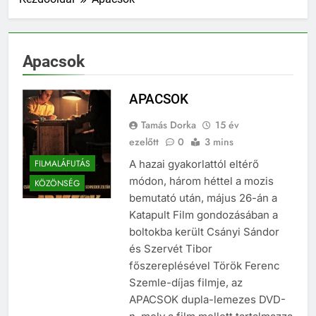
Apacsok
APACSOK
Tamás Dorka
15 év
ezelőtt
0
3 mins
FILMALÁFUTÁS
A hazai gyakorlattól eltérő
módon, három héttel a mozis
KÖZÖNSÉG
bemutató után, május 26-án a
Katapult Film gondozásában a
boltokba került Csányi Sándor
és Szervét Tibor
főszereplésével Török Ferenc
Szemle-díjas filmje, az
APACSOK dupla-lemezes DVD-