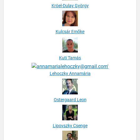
Kröel-Dulay György
Kulcsár Emőke
Kuti Tamás
Lehoczky Annamária
Ostergaard Leon
Lipovszky Csenge