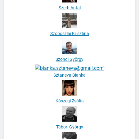
Szerb Antal
Szoboszlai Krisztina
Szondi György
Sztaneva Bianka
Kőszegi Zsófia
Tábori György