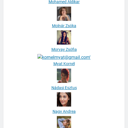
Mohamed Aldikar
Molnár Zsóka
Morvay Zsófia
Myat Kornél
Nádasi Esztus
Nagy Andrea