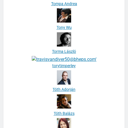
Tompa Andrea
Tony Wu
Torma László
torytimperley
Tóth Adorján
Tóth Balázs