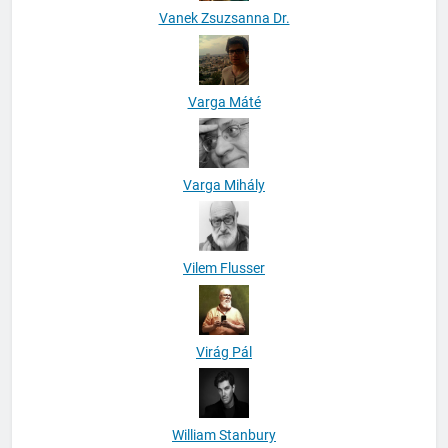
Vanek Zsuzsanna Dr.
Varga Máté
Varga Mihály
Vilem Flusser
Virág Pál
William Stanbury