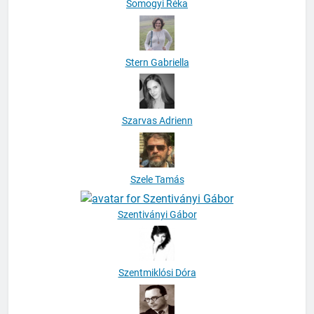
Somogyi Réka
Stern Gabriella
Szarvas Adrienn
Szele Tamás
Szentiványi Gábor
Szentmiklósi Dóra