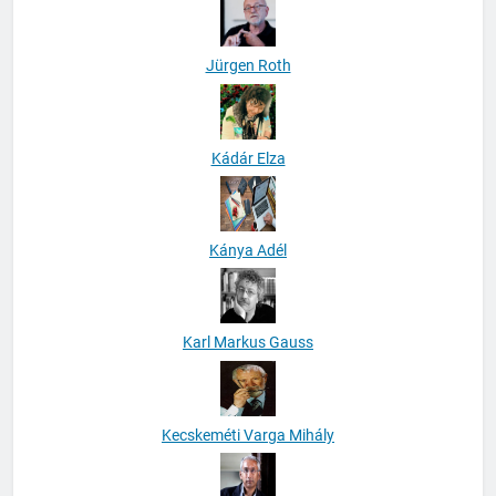
Jürgen Roth
Kádár Elza
Kánya Adél
Karl Markus Gauss
Kecskeméti Varga Mihály