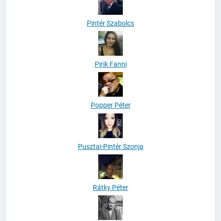
Pintér Szabolcs
Pirik Fanni
Popper Péter
Pusztai-Pintér Szonja
Rátky Péter