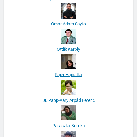
Omar Adam Sayfo
Ottlik Karoly
Pajer Hajnalka
Dr. Papp-Váry Árpád Ferenc
Parászka Boróka