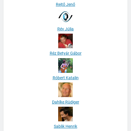
Rejtő Jenő
Rév Júlia
Réz Betyár Gábor
Róbert Katalin
Dahlke Rüdiger
Sablik Henrik