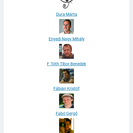
Dura Márta
Enyedi Nagy Mihály
F. Tóth Tibor Benedek
Fábián Kristóf
Fabó Gergő