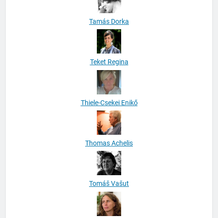
Tamás Dorka
Teket Regina
Thiele-Csekei Enikő
Thomas Achelis
Tomáš Vašut