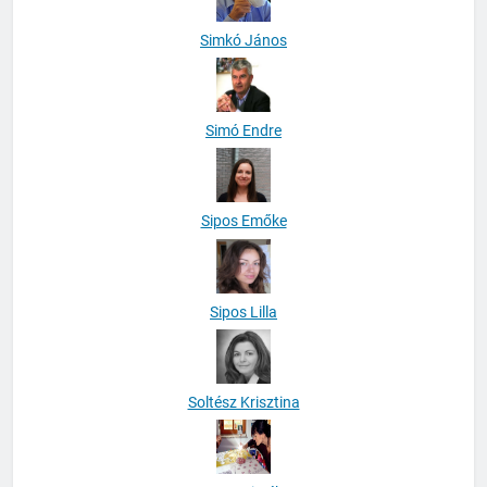
Simkó János
Simó Endre
Sipos Emőke
Sipos Lilla
Soltész Krisztina