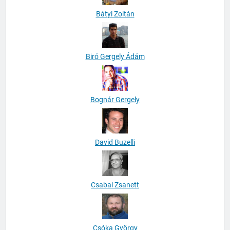
Bátyi Zoltán
Biró Gergely Ádám
Bognár Gergely
David Buzelli
Csabai Zsanett
Csóka György