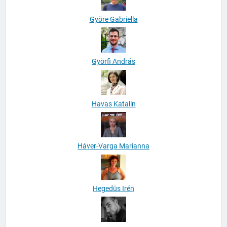
Györe Gabriella
Györfi András
Havas Katalin
Háver-Varga Marianna
Hegedüs Irén