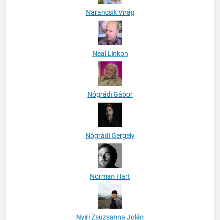
Narancsik Virág
Neal Linkon
Nógrádi Gábor
Nógrádi Gergely
Norman Hart
Nyiri Zsuzsanna Jolán