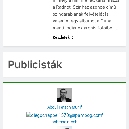
n, mely a film mellett tartalmazza
a Radnóti Színház azonos című
színdarabjának felvételét is,
valamint egy albumot a Duna
menti indiánok archív fotóiból….
Részletek
Publicisták
Abdul-Fattah Munif
anhmacintosh