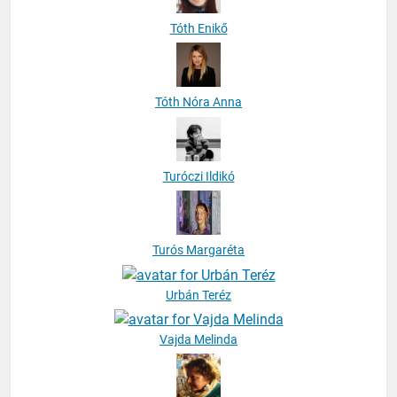
Tóth Enikő
Tóth Nóra Anna
Turóczi Ildikó
Turós Margaréta
Urbán Teréz
Vajda Melinda