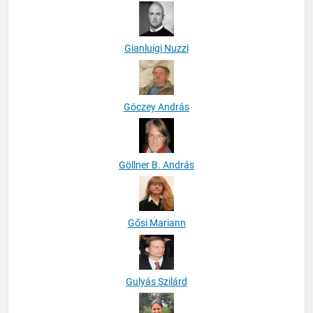
Gianluigi Nuzzi
Göczey András
Göllner B. András
Gősi Mariann
Gulyás Szilárd