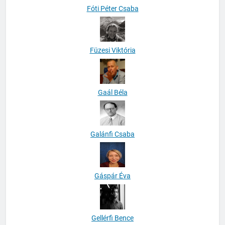
Fóti Péter Csaba
Füzesi Viktória
Gaál Béla
Galánfi Csaba
Gáspár Éva
Gellérfi Bence