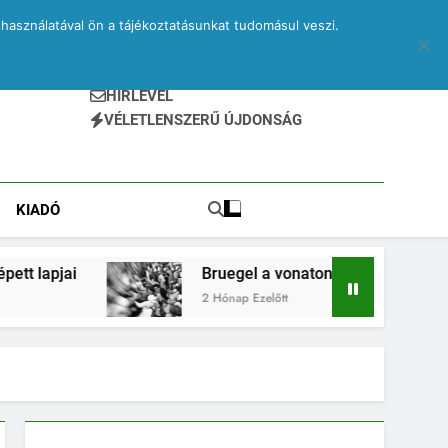
használatával ön a tájékoztatásunkat tudomásul veszi.
HÍRLEVÉL
VÉLETLENSZERŰ ÚJDONSÁG
KIADÓ
Bruegel a vonaton – egy elveszett jegyzetfüzet k
2 Hónap Ezelőtt