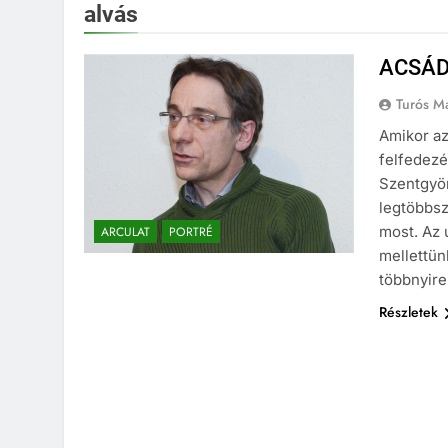
alvás
ACSÁD
Turós M
Amikor az
felfedezé
Szentgyör
legtöbbszö
most. Az 
ARCULAT
PORTRÉ
mellettün
többnyire
Részletek