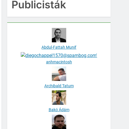
Publicisták
Abdul-Fattah Munif
anhmacintosh
Archibald Tatum
Bakó Ádám