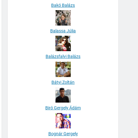
Bakó Balázs
Balassa Júlia
Balázsfalvi Balázs
Bátyi Zoltán
Biró Gergely Ádám
Bognár Gergely