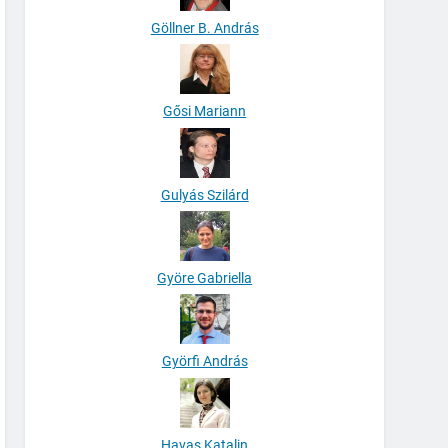
Göllner B. András
Gősi Mariann
Gulyás Szilárd
Györe Gabriella
Györfi András
Havas Katalin