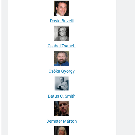
David Buzelli
Csabai Zsanett
Csóka György
Datus C. Smith
Demeter Márton