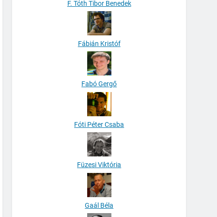
F. Tóth Tibor Benedek
Fábián Kristóf
Fabó Gergő
Fóti Péter Csaba
Füzesi Viktória
Gaál Béla