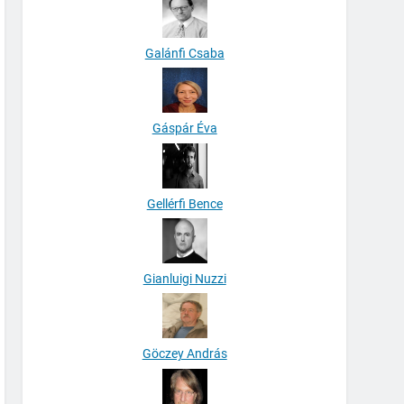
Galánfi Csaba
Gáspár Éva
Gellérfi Bence
Gianluigi Nuzzi
Göczey András