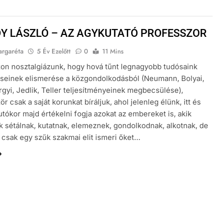
Y LÁSZLÓ – AZ AGYKUTATÓ PROFESSZOR
argaréta
5 Év Ezelőtt
0
11 Mins
on nosztalgiázunk, hogy hová tűnt legnagyobb tudósaink
seinek elismerése a közgondolkodásból (Neumann, Bolyai,
gyi, Jedlik, Teller teljesítményeinek megbecsülése),
r csak a saját korunkat bíráljuk, ahol jelenleg élünk, itt és
utókor majd értékelni fogja azokat az embereket is, akik
k sétálnak, kutatnak, elemeznek, gondolkodnak, alkotnak, de
 csak egy szűk szakmai elit ismeri őket…