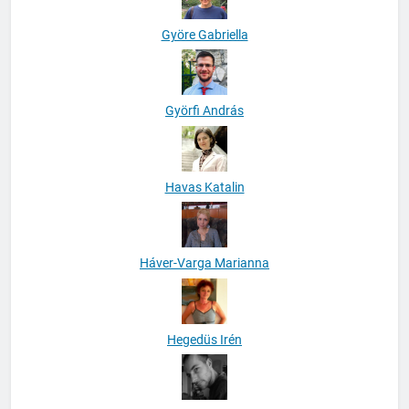
Györe Gabriella
Györfi András
Havas Katalin
Háver-Varga Marianna
Hegedüs Irén