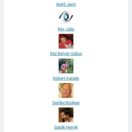
Rejtő Jenő
Rév Júlia
Réz Betyár Gábor
Róbert Katalin
Dahlke Rüdiger
Sablik Henrik