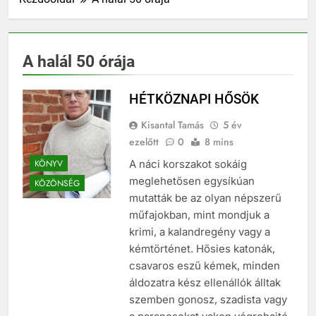
A halál 50 órája
HÉTKÖZNAPI HŐSÖK
Kisantal Tamás
5 év
ezelőtt
0
8 mins
KÖNYV
A náci korszakot sokáig
meglehetősen egysíkúan
KÖZÖNSÉG
mutatták be az olyan népszerű
műfajokban, mint mondjuk a
krimi, a kalandregény vagy a
kémtörténet. Hősies katonák,
csavaros eszű kémek, minden
áldozatra kész ellenállók álltak
szemben gonosz, szadista vagy