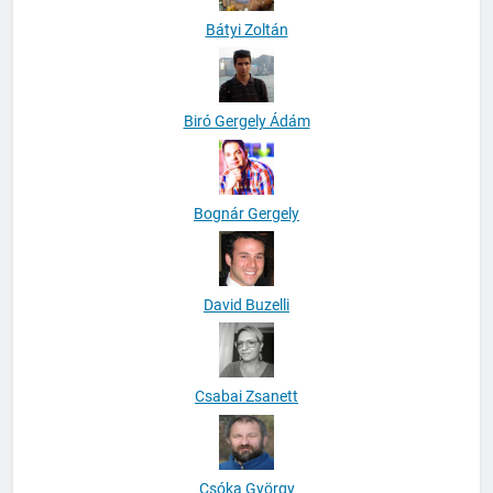
Bátyi Zoltán
Biró Gergely Ádám
Bognár Gergely
David Buzelli
Csabai Zsanett
Csóka György