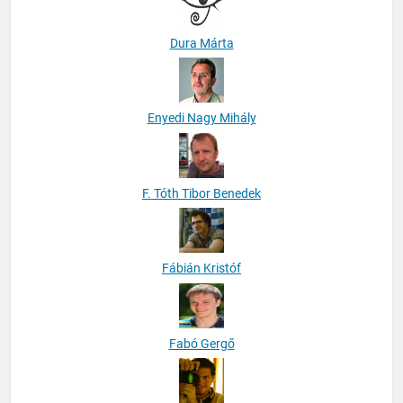
Dura Márta
Enyedi Nagy Mihály
F. Tóth Tibor Benedek
Fábián Kristóf
Fabó Gergő