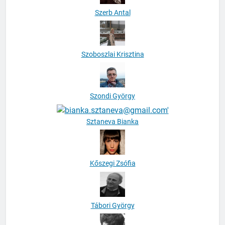
Szerb Antal
Szoboszlai Krisztina
Szondi György
Sztaneva Bianka
Kőszegi Zsófia
Tábori György