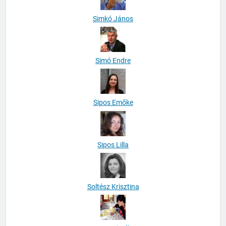
Simkó János
Simó Endre
Sipos Emőke
Sipos Lilla
Soltész Krisztina