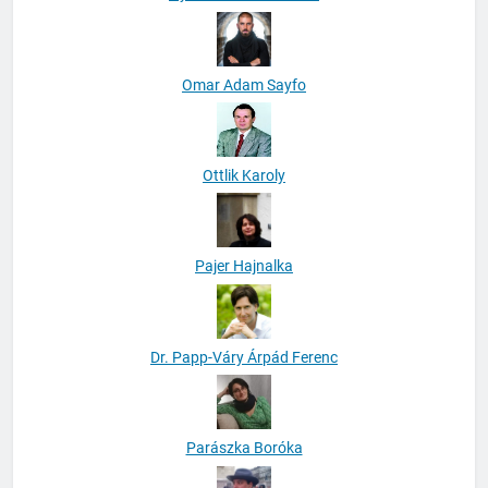
Omar Adam Sayfo
Ottlik Karoly
Pajer Hajnalka
Dr. Papp-Váry Árpád Ferenc
Parászka Boróka