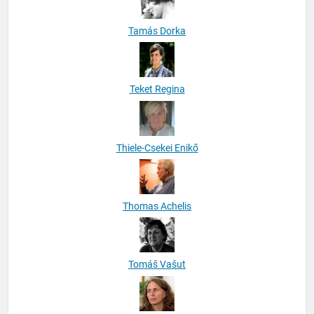
Tamás Dorka
Teket Regina
Thiele-Csekei Enikő
Thomas Achelis
Tomáš Vašut