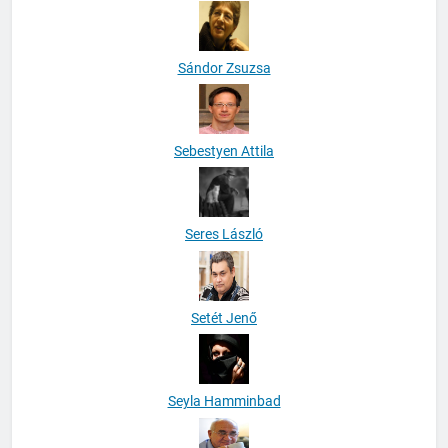
Sándor Zsuzsa
Sebestyen Attila
Seres László
Setét Jenő
Seyla Hamminbad