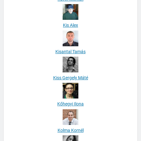
Kis Alex
Kisantal Tamás
Kiss Gergely Máté
Kőhegyi Ilona
Kolma Kornél