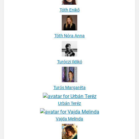
Tóth Enikő
Tóth Nóra Anna
Turóczi Ildikó
Turós Margaréta
Urbán Teréz
Vajda Melinda