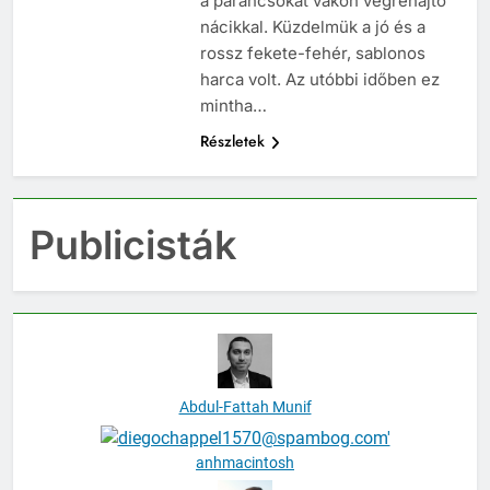
a parancsokat vakon végrehajtó
nácikkal. Küzdelmük a jó és a
rossz fekete-fehér, sablonos
harca volt. Az utóbbi időben ez
mintha…
Részletek
Publicisták
Abdul-Fattah Munif
anhmacintosh