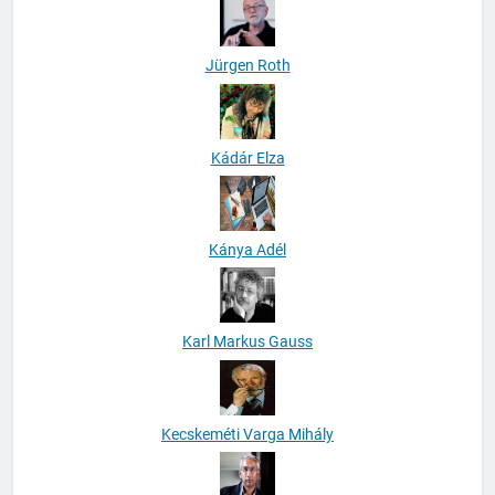
Jürgen Roth
Kádár Elza
Kánya Adél
Karl Markus Gauss
Kecskeméti Varga Mihály