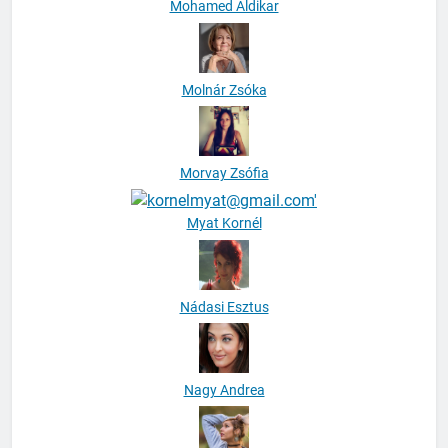
Mohamed Aldikar
Molnár Zsóka
Morvay Zsófia
Myat Kornél
Nádasi Esztus
Nagy Andrea