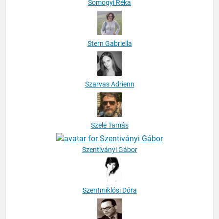
Somogyi Réka
Stern Gabriella
Szarvas Adrienn
Szele Tamás
Szentiványi Gábor
Szentmiklósi Dóra