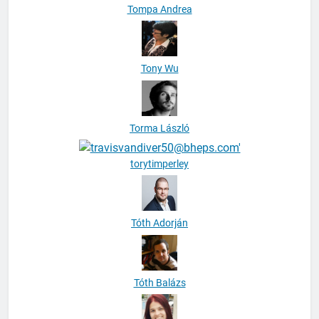
Tompa Andrea
Tony Wu
Torma László
torytimperley
Tóth Adorján
Tóth Balázs