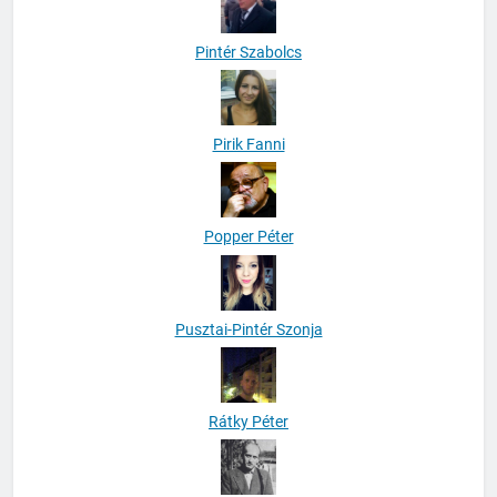
Pintér Szabolcs
Pirik Fanni
Popper Péter
Pusztai-Pintér Szonja
Rátky Péter