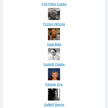
Fóti Péter Csaba
Füzesi Viktória
Gaál Béla
Galánfi Csaba
Gáspár Éva
Gellérfi Bence