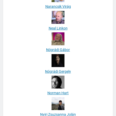
Narancsik Virág
Neal Linkon
Nógrádi Gábor
Nógrádi Gergely
Norman Hart
Nyiri Zsuzsanna Jolán