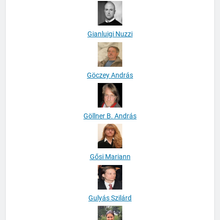
Gianluigi Nuzzi
Göczey András
Göllner B. András
Gősi Mariann
Gulyás Szilárd