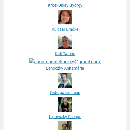
Kröel-Dulay György
Kulcsár Emőke
Kuti Tamás
Lehoczky Annamária
Ostergaard Leon
Lipovszky Csenge