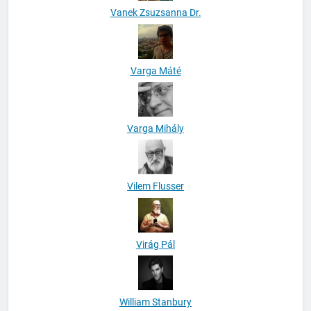
Vanek Zsuzsanna Dr.
Varga Máté
Varga Mihály
Vilem Flusser
Virág Pál
William Stanbury