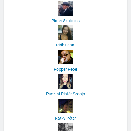
Pintér Szabolcs
Pirik Fanni
Popper Péter
Pusztai-Pintér Szonja
Rátky Péter