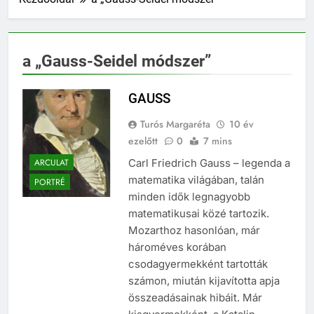
a „Gauss-Seidel módszer”
GAUSS
Turós Margaréta
10 év
ezelőtt
0
7 mins
ARCULAT
Carl Friedrich Gauss – legenda a
matematika világában, talán
PORTRÉ
minden idők legnagyobb
matematikusai közé tartozik.
Mozarthoz hasonlóan, már
hároméves korában
csodagyermekként tartották
számon, miután kijavította apja
összeadásainak hibáit. Már