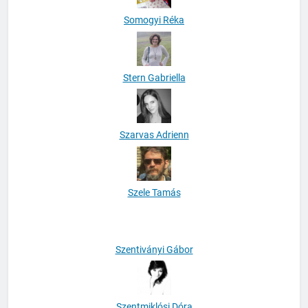
Somogyi Réka
Stern Gabriella
Szarvas Adrienn
Szele Tamás
Szentiványi Gábor
Szentmiklósi Dóra