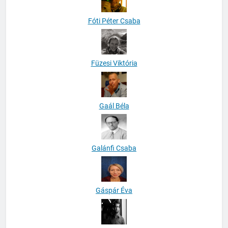
Fóti Péter Csaba
Füzesi Viktória
Gaál Béla
Galánfi Csaba
Gáspár Éva