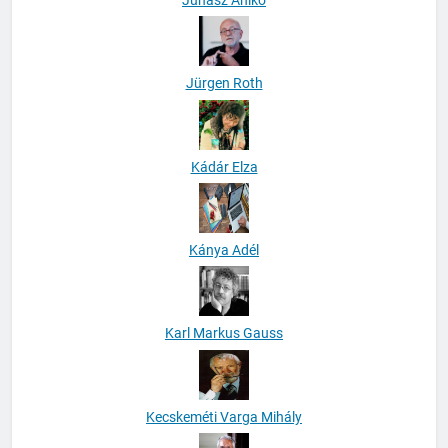
Jürgen Roth
Kádár Elza
Kánya Adél
Karl Markus Gauss
Kecskeméti Varga Mihály