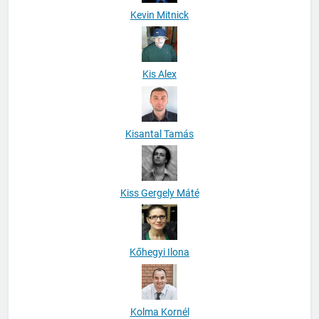
Kevin Mitnick
Kis Alex
Kisantal Tamás
Kiss Gergely Máté
Kőhegyi Ilona
Kolma Kornél