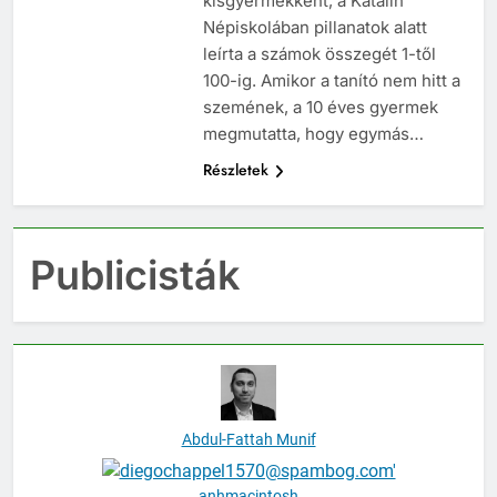
kisgyermekként, a Katalin
Népiskolában pillanatok alatt
leírta a számok összegét 1-től
100-ig. Amikor a tanító nem hitt a
szemének, a 10 éves gyermek
megmutatta, hogy egymás…
Részletek
Publicisták
Abdul-Fattah Munif
anhmacintosh