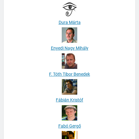
Dura Márta
Enyedi Nagy Mihály
F. Tóth Tibor Benedek
Fábián Kristóf
Fabó Gergő