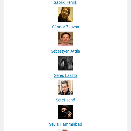
Sablik Henrik
Sándor Zsuzsa
Sebestyen Attila
Seres László
Setét Jenő
Seyla Hamminbad