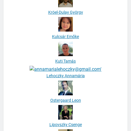
Kröel-Dulay György
Kulcsár Emőke
Kuti Tamás
Lehoczky Annamária
Ostergaard Leon
Lipovszky Csenge