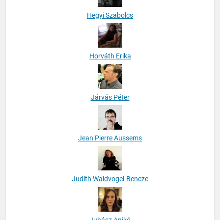
Hegyi Szabolcs
Horváth Erika
Járvás Péter
Jean Pierre Aussems
Judith Waldvogel-Bencze
Juhász Anikó