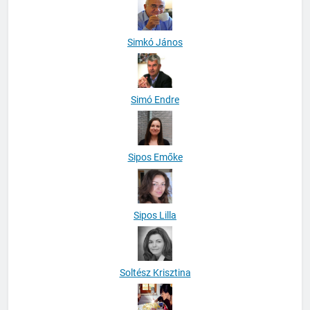
Simkó János
Simó Endre
Sipos Emőke
Sipos Lilla
Soltész Krisztina