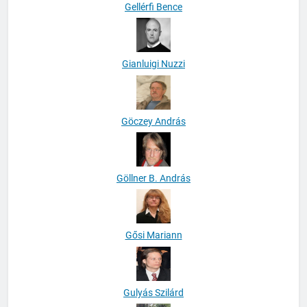
Gellérfi Bence
Gianluigi Nuzzi
Göczey András
Göllner B. András
Gősi Mariann
Gulyás Szilárd