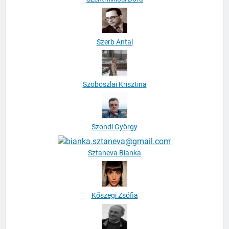
Szerb Antal
Szoboszlai Krisztina
Szondi György
Sztaneva Bianka
Kőszegi Zsófia
Tábori György