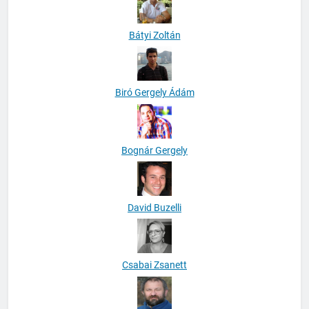
Bátyi Zoltán
Biró Gergely Ádám
Bognár Gergely
David Buzelli
Csabai Zsanett