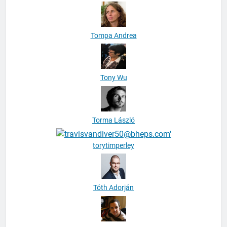
Tompa Andrea
Tony Wu
Torma László
torytimperley
Tóth Adorján
Tóth Balázs