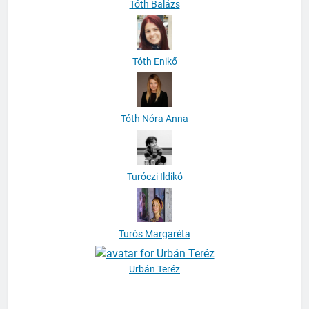
Tóth Enikő
Tóth Nóra Anna
Turóczi Ildikó
Turós Margaréta
Urbán Teréz
Vajda Melinda