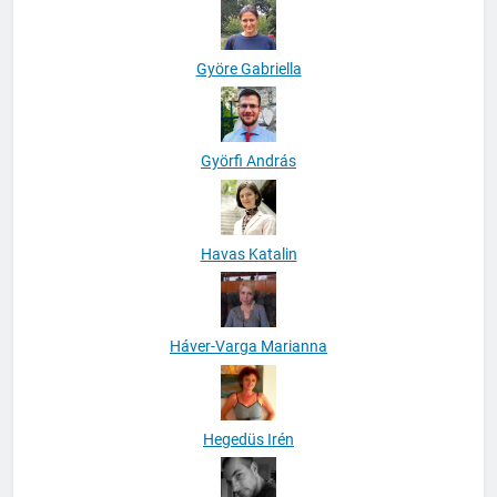
Györe Gabriella
Györfi András
Havas Katalin
Háver-Varga Marianna
Hegedüs Irén