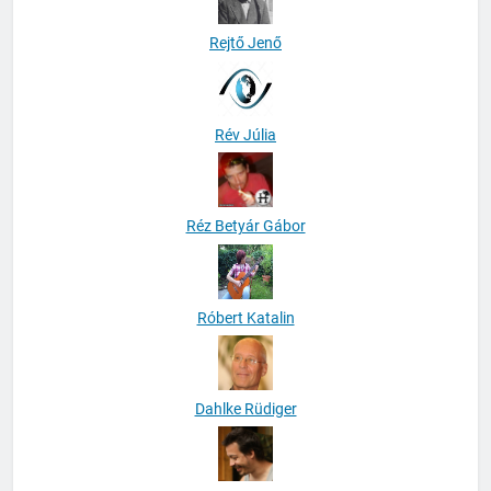
Rejtő Jenő
Rév Júlia
Réz Betyár Gábor
Róbert Katalin
Dahlke Rüdiger