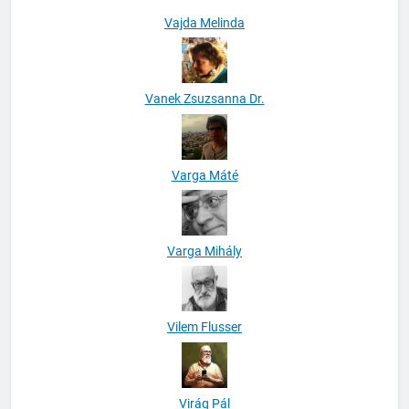
Vanek Zsuzsanna Dr.
Varga Máté
Varga Mihály
Vilem Flusser
Virág Pál