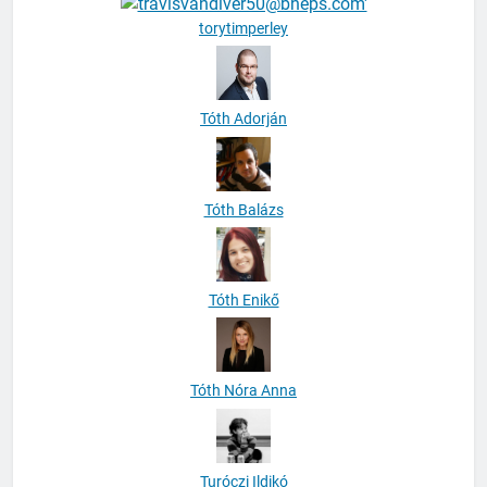
torytimperley
Tóth Adorján
Tóth Balázs
Tóth Enikő
Tóth Nóra Anna
Turóczi Ildikó