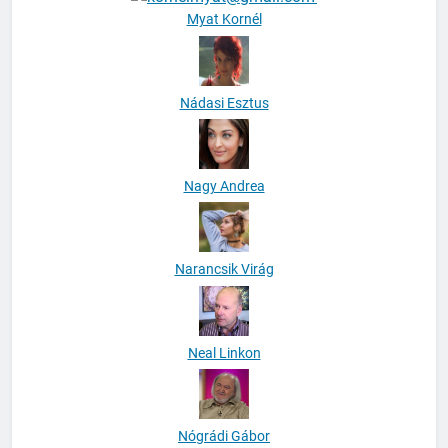
Myat Kornél
Nádasi Esztus
Nagy Andrea
Narancsik Virág
Neal Linkon
Nógrádi Gábor