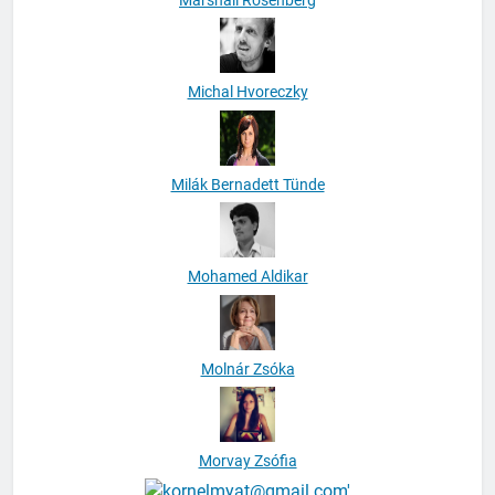
Marshall Rosenberg
Michal Hvoreczky
Milák Bernadett Tünde
Mohamed Aldikar
Molnár Zsóka
Morvay Zsófia