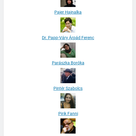
Pajer Hajnalka
Dr. Papp-Váry Árpád Ferenc
Parászka Boróka
Pintér Szabolcs
Pirik Fanni