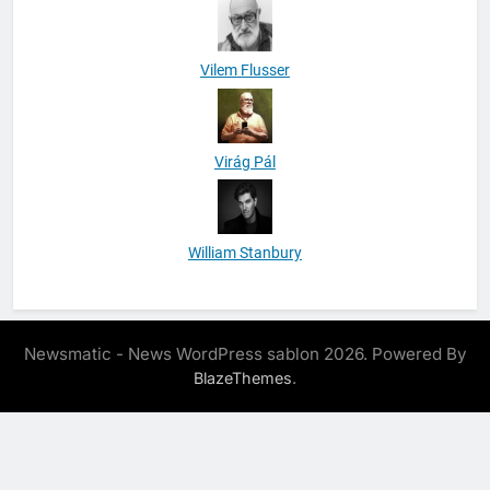
Vilem Flusser
Virág Pál
William Stanbury
Newsmatic - News WordPress sablon 2026. Powered By
.
BlazeThemes