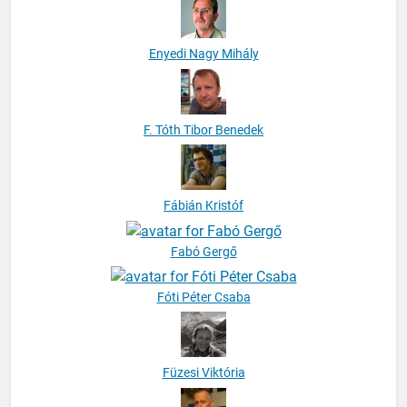
Enyedi Nagy Mihály
F. Tóth Tibor Benedek
Fábián Kristóf
Fabó Gergő
Fóti Péter Csaba
Füzesi Viktória