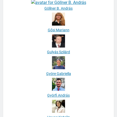
Göllner B. András
Gősi Mariann
Gulyás Szilárd
Györe Gabriella
Györfi András