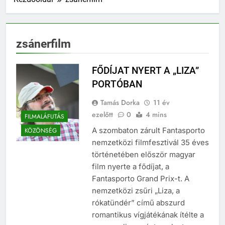
zsánerfilm
FŐDÍJAT NYERT A „LIZA”
PORTÓBAN
Tamás Dorka
11 év
ezelőtt
0
4 mins
FILMALÁFUTÁS
A szombaton zárult Fantasporto
KÖZÖNSÉG
nemzetközi filmfesztivál 35 éves
történetében először magyar
film nyerte a fődíjat, a
Fantasporto Grand Prix-t. A
nemzetközi zsűri „Liza, a
rókatündér” című abszurd
romantikus vígjátékának ítélte a