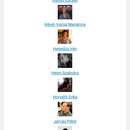
Havas Katalin
Háver-Varga Marianna
Hegedüs Irén
Hegyi Szabolcs
Horváth Erika
Járvás Péter