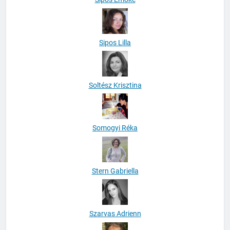
Sipos Lilla
Soltész Krisztina
Somogyi Réka
Stern Gabriella
Szarvas Adrienn