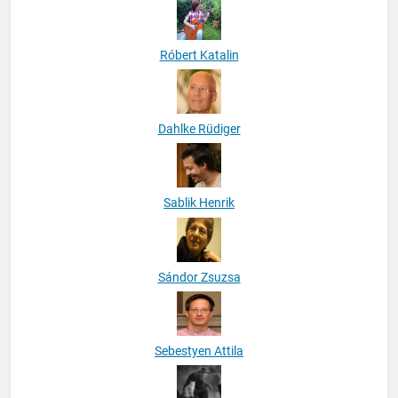
Róbert Katalin
Dahlke Rüdiger
Sablik Henrik
Sándor Zsuzsa
Sebestyen Attila