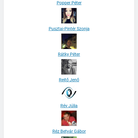
Popper Péter
Pusztai-Pintér Szonja
Rátky Péter
Rejtő Jenő
Rév Júlia
Réz Betyár Gábor