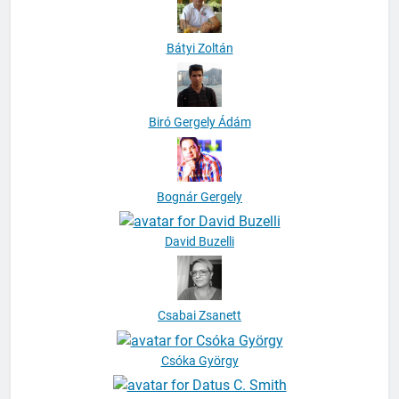
Bátyi Zoltán
Biró Gergely Ádám
Bognár Gergely
David Buzelli
Csabai Zsanett
Csóka György