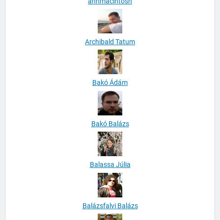
anhmacintosh
Archibald Tatum
Bakó Ádám
Bakó Balázs
Balassa Júlia
Balázsfalvi Balázs