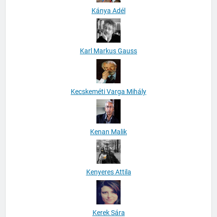
Kánya Adél
Karl Markus Gauss
Kecskeméti Varga Mihály
Kenan Malik
Kenyeres Attila
Kerek Sára