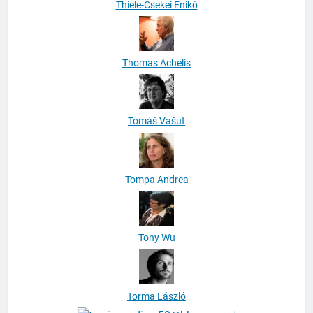
Thiele-Csekei Enikő
Thomas Achelis
Tomáš Vašut
Tompa Andrea
Tony Wu
Torma László