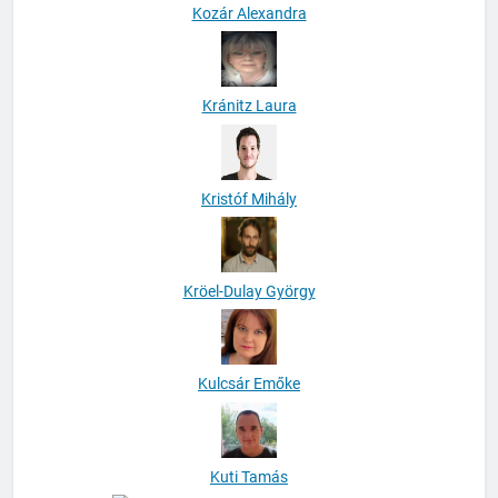
Kozár Alexandra
Kránitz Laura
Kristóf Mihály
Kröel-Dulay György
Kulcsár Emőke
Kuti Tamás