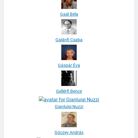
Gaál Béla
Galánfi Csaba
Gáspár Éva
Gellérfi Bence
Gianluigi Nuzzi
Göczey András