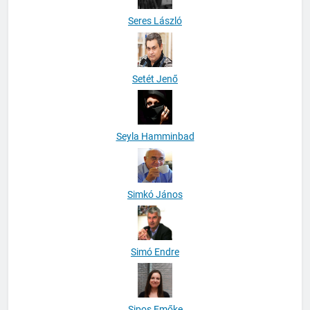
Seres László
Setét Jenő
Seyla Hamminbad
Simkó János
Simó Endre
Sipos Emőke