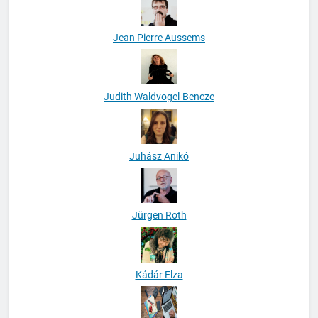
Jean Pierre Aussems
Judith Waldvogel-Bencze
Juhász Anikó
Jürgen Roth
Kádár Elza