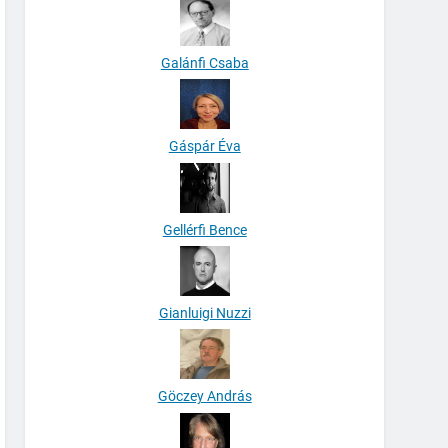
Galánfi Csaba
Gáspár Éva
Gellérfi Bence
Gianluigi Nuzzi
Göczey András