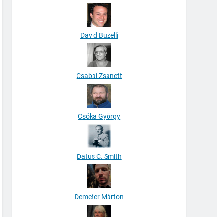
David Buzelli
Csabai Zsanett
Csóka György
Datus C. Smith
Demeter Márton