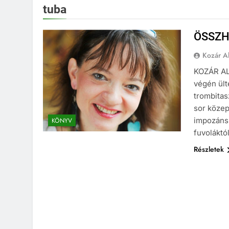
tuba
ÖSSZ
Kozár A
KOZÁR ALE
végén ült
trombitas
sor közep
impozáns,
KÖNYV
fuvoláktó
Részletek