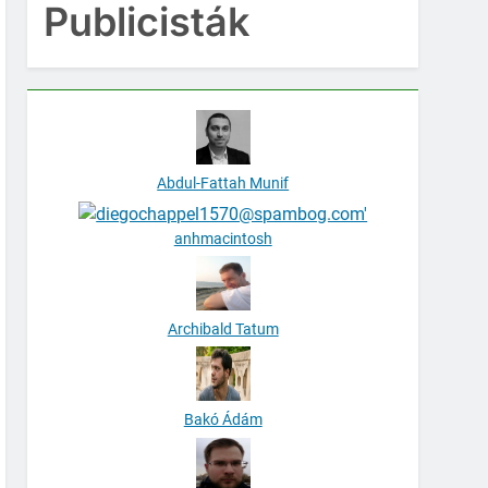
Publicisták
Abdul-Fattah Munif
anhmacintosh
Archibald Tatum
Bakó Ádám