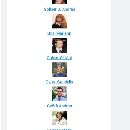
Göllner B. András
Gősi Mariann
Gulyás Szilárd
Györe Gabriella
Györfi András