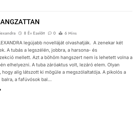
HANGZATTAN
lexandra
8 Év Ezelőtt
0
6 Mins
XANDRA legújabb novelláját olvashatják. A zenekar két
ek. A tubás a legszélén, jobbra, a harsona- és
zekció mellett. Azt a böhöm hangszert nem is lehetett volna a
én elhelyezni. A tuba záróaktus volt, lezáró elem. Olyan
 hogy alig látszott ki mögüle a megszólaltatója. A pikolós a
l balra, a fafúvósok bal…