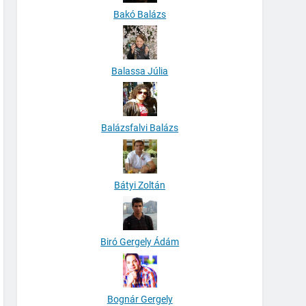
Bakó Balázs
Balassa Júlia
Balázsfalvi Balázs
Bátyi Zoltán
Biró Gergely Ádám
Bognár Gergely