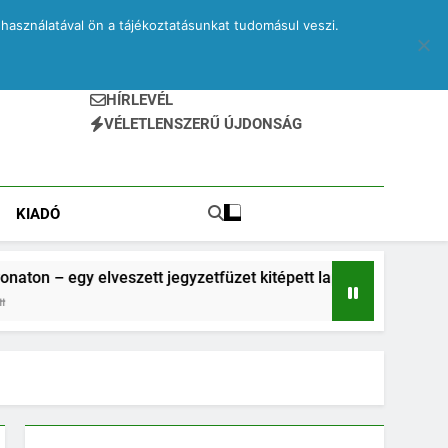
használatával ön a tájékoztatásunkat tudomásul veszi.
HÍRLEVÉL
VÉLETLENSZERŰ ÚJDONSÁG
KIADÓ
lveszett jegyzetfüzet kitépett lapjai
Drone – e
2 Hónap Eze