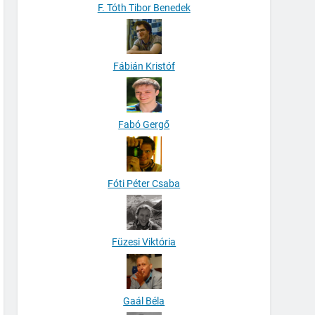
F. Tóth Tibor Benedek
Fábián Kristóf
Fabó Gergő
Fóti Péter Csaba
Füzesi Viktória
Gaál Béla