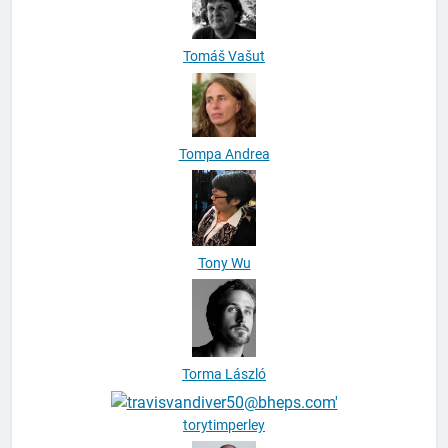
Tomáš Vašut
Tompa Andrea
Tony Wu
Torma László
torytimperley