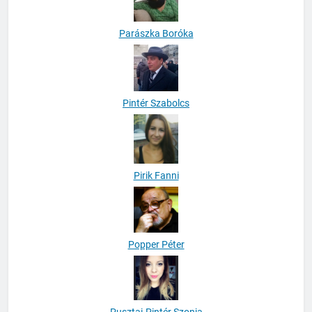
Parászka Boróka
Pintér Szabolcs
Pirik Fanni
Popper Péter
Pusztai-Pintér Szonja