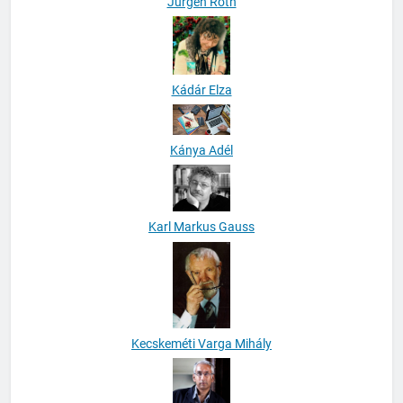
Jürgen Roth
Kádár Elza
Kánya Adél
Karl Markus Gauss
Kecskeméti Varga Mihály