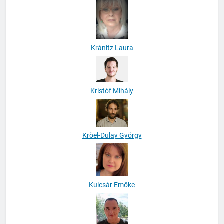
Kránitz Laura
Kristóf Mihály
Kröel-Dulay György
Kulcsár Emőke