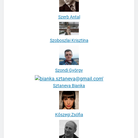
Szerb Antal
Szoboszlai Krisztina
Szondi György
Sztaneva Bianka
Kőszegi Zsófia
Tábori György