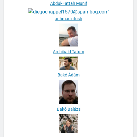
Abdul-Fattah Munif
anhmacintosh
Archibald Tatum
Bakó Ádám
Bakó Balázs