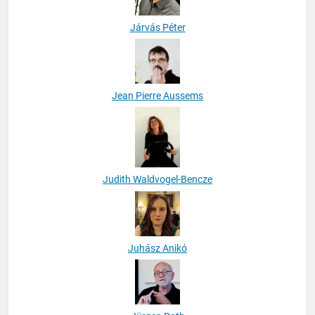
Járvás Péter
Jean Pierre Aussems
Judith Waldvogel-Bencze
Juhász Anikó