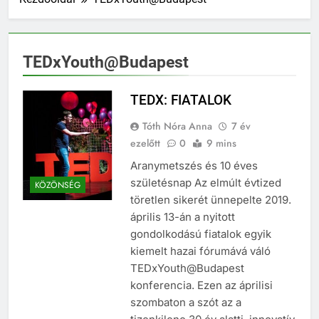
TEDxYouth@Budapest
TEDX: FIATALOK
Tóth Nóra Anna
7 év
ezelőtt
0
9 mins
Aranymetszés és 10 éves
születésnap Az elmúlt évtized
KÖZÖNSÉG
töretlen sikerét ünnepelte 2019.
április 13-án a nyitott
gondolkodású fiatalok egyik
kiemelt hazai fórumává váló
TEDxYouth@Budapest
konferencia. Ezen az áprilisi
szombaton a szót az a