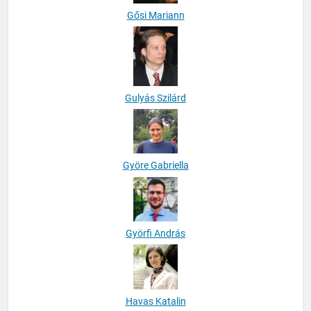
Gősi Mariann
Gulyás Szilárd
Györe Gabriella
Györfi András
Havas Katalin