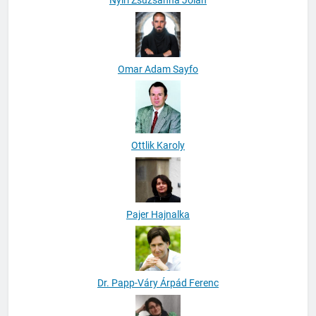
Nyiri Zsuzsanna Jolán
Omar Adam Sayfo
Ottlik Karoly
Pajer Hajnalka
Dr. Papp-Váry Árpád Ferenc