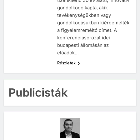
tizenkilenc 30 év alatti, innovatív
gondolkodó kapta, akik
tevékenységükben vagy
gondolkodásukban kiérdemelték
a figyelemreméltó címet. A
konferenciasorozat idei
budapesti állomásán az
előadók…
Részletek
Publicisták