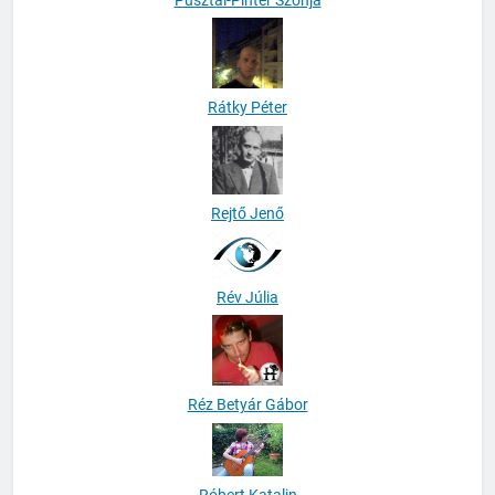
Rátky Péter
Rejtő Jenő
Rév Júlia
Réz Betyár Gábor
Róbert Katalin