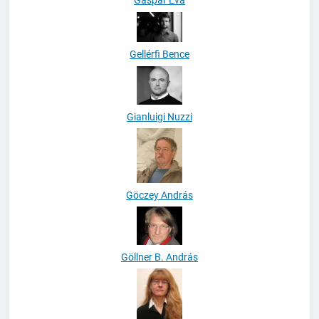
Gáspár Éva
Gellérfi Bence
Gianluigi Nuzzi
Göczey András
Göllner B. András