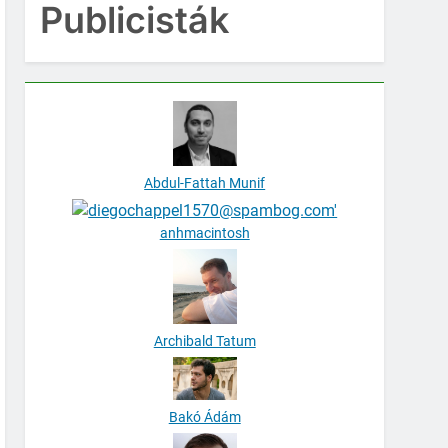
Publicisták
Abdul-Fattah Munif
anhmacintosh
Archibald Tatum
Bakó Ádám