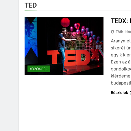
TED
TEDX:
Tóth Nó
Aranymets
sikerét ü
egyik ki
Ezen az áp
gondolko
KÖZÖNSÉG
kiérdemel
budapest
Részletek