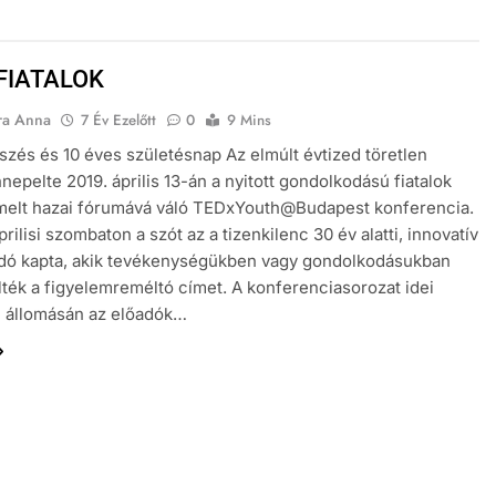
 FIATALOK
ra Anna
7 Év Ezelőtt
0
9 Mins
zés és 10 éves születésnap Az elmúlt évtized töretlen
nnepelte 2019. április 13-án a nyitott gondolkodású fiatalok
emelt hazai fórumává váló TEDxYouth@Budapest konferencia.
rilisi szombaton a szót az a tizenkilenc 30 év alatti, innovatív
dó kapta, akik tevékenységükben vagy gondolkodásukban
ték a figyelemreméltó címet. A konferenciasorozat idei
i állomásán az előadók…