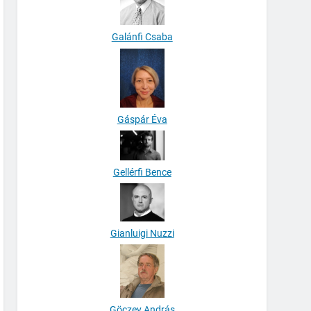
Galánfi Csaba
Gáspár Éva
Gellérfi Bence
Gianluigi Nuzzi
Göczey András