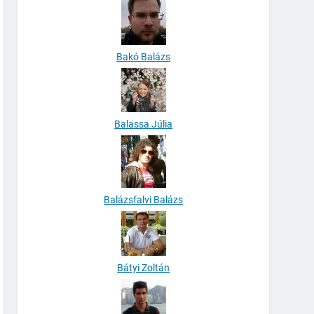
Bakó Balázs
Balassa Júlia
Balázsfalvi Balázs
Bátyi Zoltán