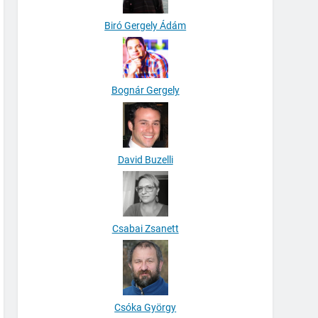
Biró Gergely Ádám
Bognár Gergely
David Buzelli
Csabai Zsanett
Csóka György