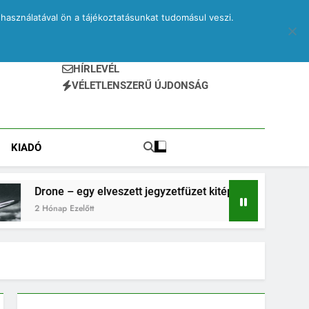
használatával ön a tájékoztatásunkat tudomásul veszi.
HÍRLEVÉL
VÉLETLENSZERŰ ÚJDONSÁG
KIADÓ
 egy elveszett jegyzetfüzet kitépett lapjai
PRI
Ezelőtt
2 H