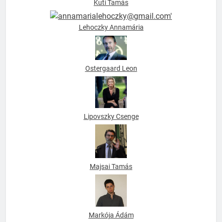
Kuti Tamás
Lehoczky Annamária
Ostergaard Leon
Lipovszky Csenge
Majsai Tamás
Markója Ádám