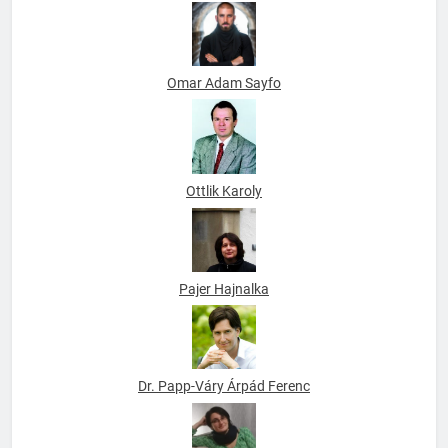
Omar Adam Sayfo
Ottlik Karoly
Pajer Hajnalka
Dr. Papp-Váry Árpád Ferenc