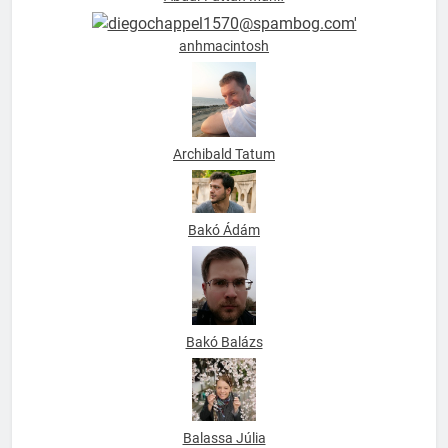
anhmacintosh
Archibald Tatum
Bakó Ádám
Bakó Balázs
Balassa Júlia