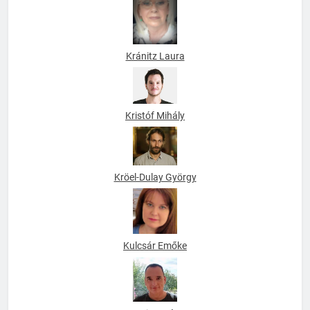
Kránitz Laura
Kristóf Mihály
Kröel-Dulay György
Kulcsár Emőke