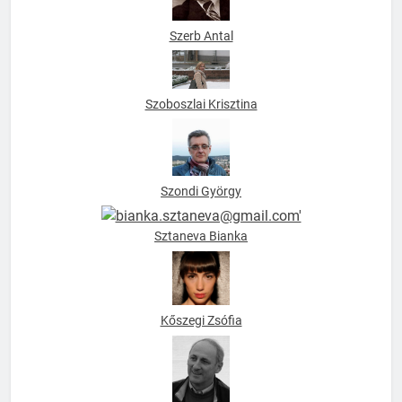
Szoboszlai Krisztina
Szondi György
Sztaneva Bianka
Kőszegi Zsófia
Tábori György