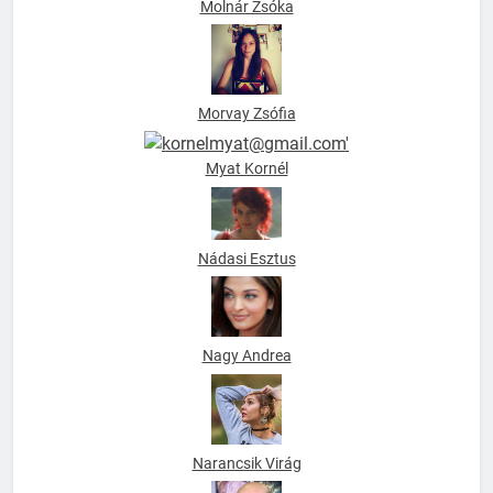
Molnár Zsóka
Morvay Zsófia
Myat Kornél
Nádasi Esztus
Nagy Andrea
Narancsik Virág