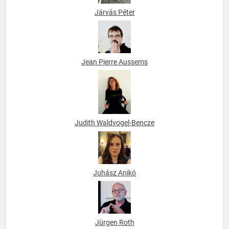
Járvás Péter
Jean Pierre Aussems
Judith Waldvogel-Bencze
Juhász Anikó
Jürgen Roth