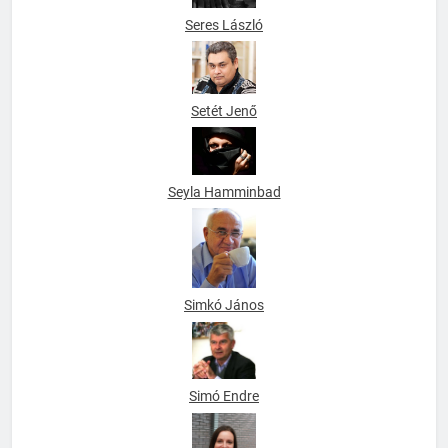
Seres László
Setét Jenő
Seyla Hamminbad
Simkó János
Simó Endre