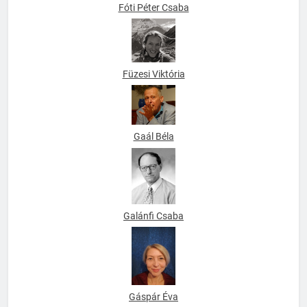
Fóti Péter Csaba
Füzesi Viktória
Gaál Béla
Galánfi Csaba
Gáspár Éva