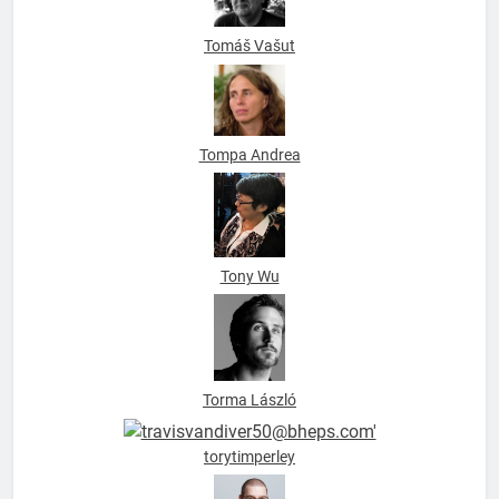
Tompa Andrea
Tony Wu
Torma László
torytimperley