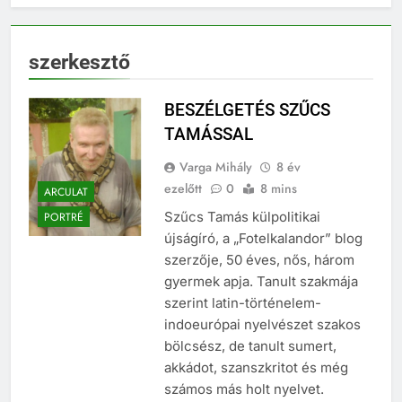
szerkesztő
BESZÉLGETÉS SZŰCS
TAMÁSSAL
Varga Mihály
8 év
ezelőtt
0
8 mins
ARCULAT
Szűcs Tamás külpolitikai
PORTRÉ
újságíró, a „Fotelkalandor” blog
szerzője, 50 éves, nős, három
gyermek apja. Tanult szakmája
szerint latin-történelem-
indoeurópai nyelvészet szakos
bölcsész, de tanult sumert,
akkádot, szanszkritot és még
számos más holt nyelvet.