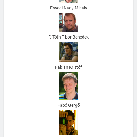
Enyedi Nagy Mihály
F. Tóth Tibor Benedek
Fábián Kristóf
Fabó Gergő