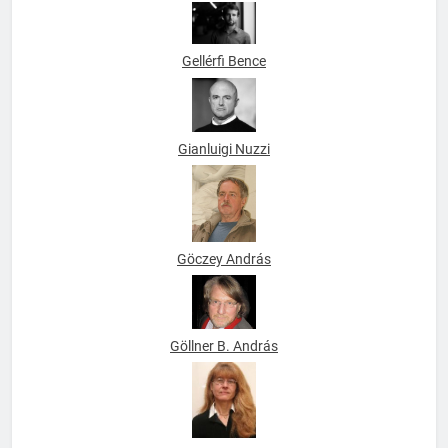
Gellérfi Bence
Gianluigi Nuzzi
Göczey András
Göllner B. András