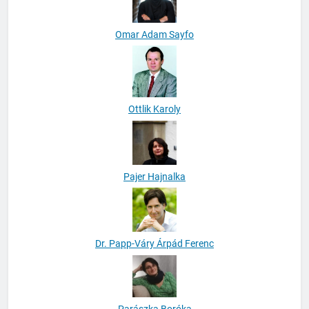
Omar Adam Sayfo
Ottlik Karoly
Pajer Hajnalka
Dr. Papp-Váry Árpád Ferenc
Parászka Boróka