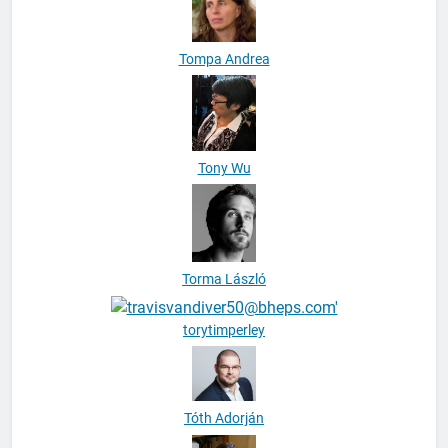
Tompa Andrea
Tony Wu
Torma László
torytimperley
Tóth Adorján