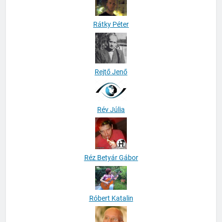
Rátky Péter
Rejtő Jenő
Rév Júlia
Réz Betyár Gábor
Róbert Katalin