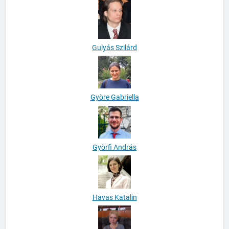
Gulyás Szilárd
Györe Gabriella
Györfi András
Havas Katalin