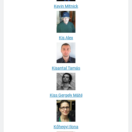
Kevin Mitnick
Kis Alex
Kisantal Tamás
Kiss Gergely Máté
Kőhegyi Ilona