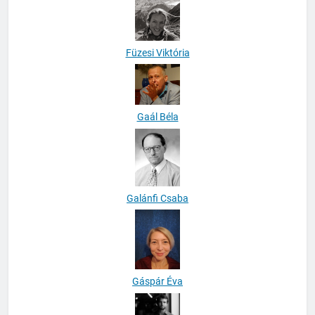
Füzesi Viktória
Gaál Béla
Galánfi Csaba
Gáspár Éva