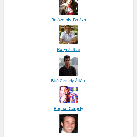
Balázsfalvi Balázs
Bátyi Zoltán
Biró Gergely Ádám
Bognár Gergely