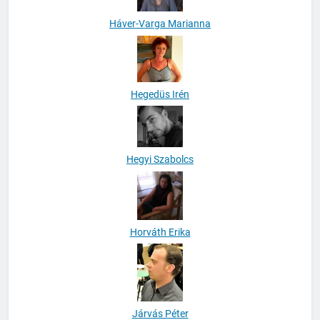
Háver-Varga Marianna
Hegedüs Irén
Hegyi Szabolcs
Horváth Erika
Járvás Péter