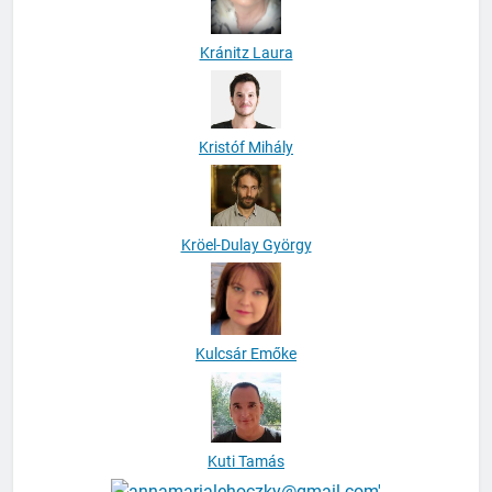
Kránitz Laura
Kristóf Mihály
Kröel-Dulay György
Kulcsár Emőke
Kuti Tamás