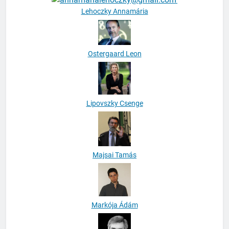
Lehoczky Annamária
Ostergaard Leon
Lipovszky Csenge
Majsai Tamás
Markója Ádám