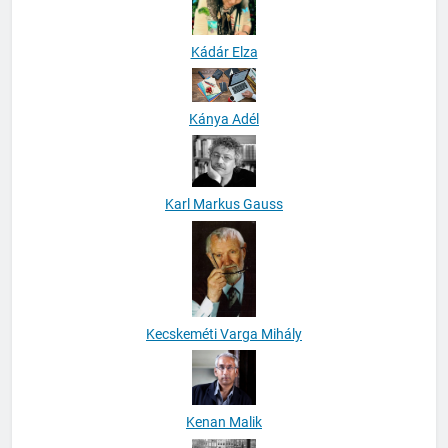
Kádár Elza
Kánya Adél
Karl Markus Gauss
Kecskeméti Varga Mihály
Kenan Malik