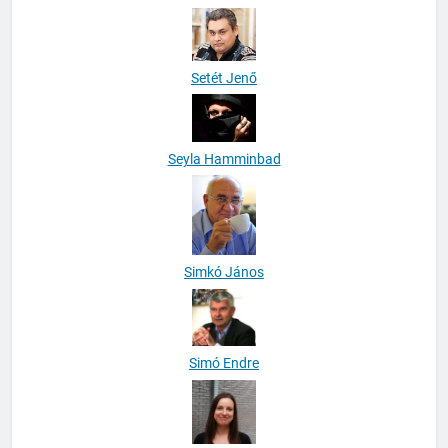
Setét Jenő
Seyla Hamminbad
Simkó János
Simó Endre