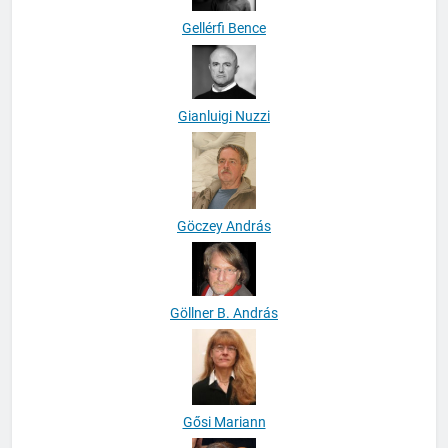
Gellérfi Bence
Gianluigi Nuzzi
Göczey András
Göllner B. András
Gősi Mariann