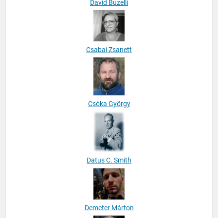
David Buzelli
Csabai Zsanett
Csóka György
Datus C. Smith
Demeter Márton