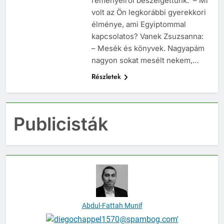
reményeiről beszélgettünk. – Mi
volt az Ön legkorábbi gyerekkori
élménye, ami Egyiptommal
kapcsolatos? Vanek Zsuzsanna:
– Mesék és könyvek. Nagyapám
nagyon sokat mesélt nekem,…
Részletek
Publicisták
Abdul-Fattah Munif