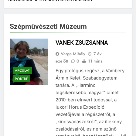
Szépművészeti Múzeum
VANEK ZSUZSANNA
Varga Mihály
7 év
ezelőtt
0
11 mins
ARCULAT
Egyiptológus régész, a Vámbéry
Ármin Keleti Szabadegyetem
PORTRÉ
tanára. A „Harminc
legsikeresebb magyar” címet
2010-ben elnyert tudóssal, a
luxori Horus Expedíció
vezetőjével a régészetről, a
„kincsvadászokról”, az illékony
csalódásairól, és nem szűnő