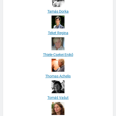
Tamás Dorka
Teket Regina
Thiele-Csekei Enikő
Thomas Achelis
Tomáš Vašut