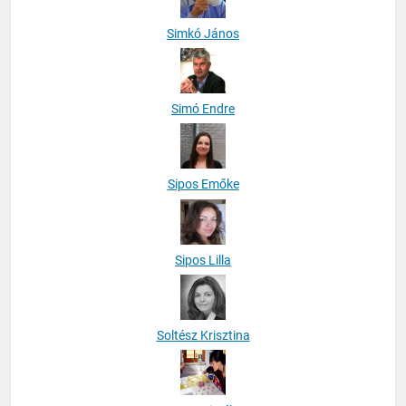
Simkó János
Simó Endre
Sipos Emőke
Sipos Lilla
Soltész Krisztina