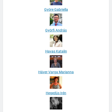
Györe Gabriella
Györfi András
Havas Katalin
Háver-Varga Marianna
Hegedüs Irén