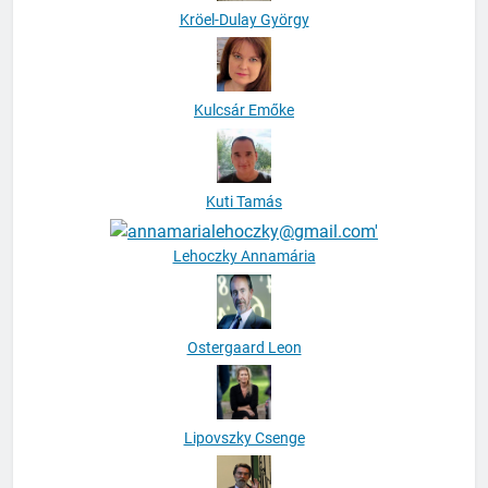
Kröel-Dulay György
Kulcsár Emőke
Kuti Tamás
Lehoczky Annamária
Ostergaard Leon
Lipovszky Csenge