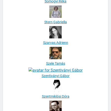
Somogyi Réka
Stern Gabriella
Szarvas Adrienn
Szele Tamás
Szentiványi Gábor
Szentmiklósi Dóra