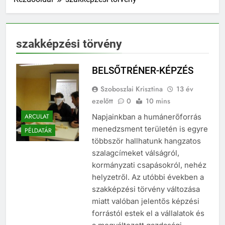
szakképzési törvény
BELSŐTRÉNER-KÉPZÉS
Szoboszlai Krisztina
13 év
ezelőtt
0
10 mins
ARCULAT
Napjainkban a humánerőforrás
menedzsment területén is egyre
PÉLDATÁR
többször hallhatunk hangzatos
szalagcímeket válságról,
kormányzati csapásokról, nehéz
helyzetről. Az utóbbi években a
szakképzési törvény változása
miatt valóban jelentős képzési
forrástól estek el a vállalatok és