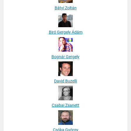
Bátyi Zoltán
Biró Gergely Ádám
Bognár Gergely
David Buzelli
Csabai Zsanett
Csóka György