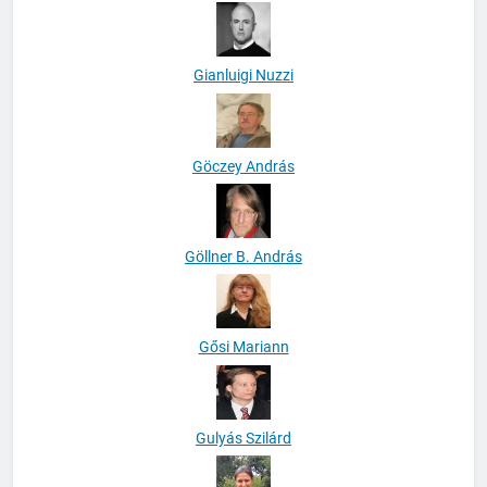
Gianluigi Nuzzi
Göczey András
Göllner B. András
Gősi Mariann
Gulyás Szilárd