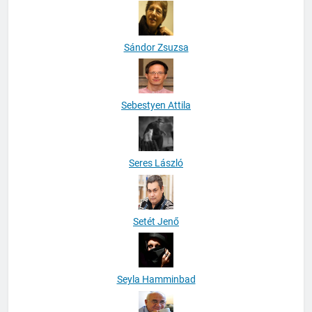
Sándor Zsuzsa
Sebestyen Attila
Seres László
Setét Jenő
Seyla Hamminbad