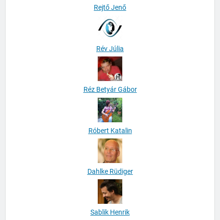
Rejtő Jenő
Rév Júlia
Réz Betyár Gábor
Róbert Katalin
Dahlke Rüdiger
Sablik Henrik