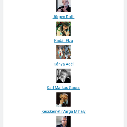
Jürgen Roth
Kádár Elza
Kánya Adél
Karl Markus Gauss
Kecskeméti Varga Mihály