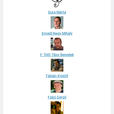
Dura Márta
Enyedi Nagy Mihály
F. Tóth Tibor Benedek
Fábián Kristóf
Fabó Gergő