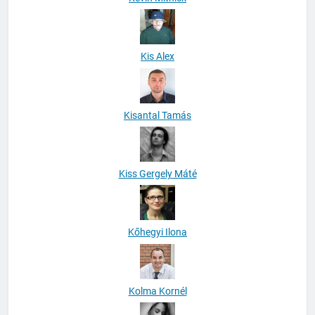
Kis Alex
Kisantal Tamás
Kiss Gergely Máté
Kőhegyi Ilona
Kolma Kornél