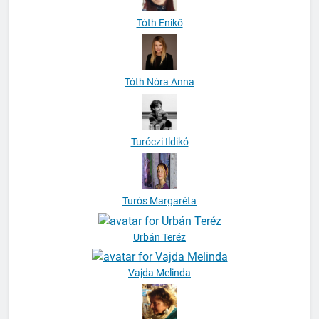
Tóth Enikő
Tóth Nóra Anna
Turóczi Ildikó
Turós Margaréta
Urbán Teréz
Vajda Melinda