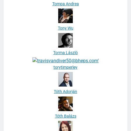
Tompa Andrea
Tony Wu
Torma László
torytimperley
Tóth Adorján
Tóth Balázs