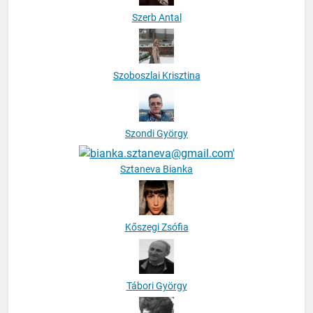
Szerb Antal
Szoboszlai Krisztina
Szondi György
Sztaneva Bianka
Kőszegi Zsófia
Tábori György