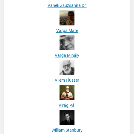
Vanek Zsuzsanna Dr.
Varga Máté
Varga Mihály
Vilem Flusser
Virág Pál
William Stanbury