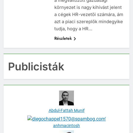
a megváltozott gazdasági
környezet is nagy kihívást jelent
a cégek HR-vezetői számára, ám
azt a piaci szereplők mindegyike
tudja, hogy a HR…
Részletek
Publicisták
Abdul-Fattah Munif
anhmacintosh