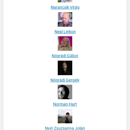
Narancsik Virág
Neal Linkon
Nógrádi Gábor
Nógrádi Gergely
Norman Hart
Nyiri Zsuzsanna Jolán