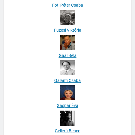
Fóti Péter Csaba
Füzesi Viktória
Gaál Béla
Galánfi Csaba
Gáspár Éva
Gellérfi Bence