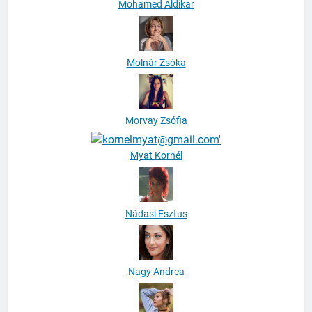
Mohamed Aldikar
Molnár Zsóka
Morvay Zsófia
Myat Kornél
Nádasi Esztus
Nagy Andrea