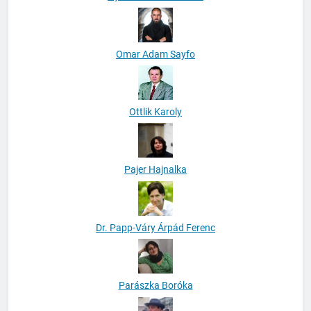
Omar Adam Sayfo
Ottlik Karoly
Pajer Hajnalka
Dr. Papp-Váry Árpád Ferenc
Parászka Boróka