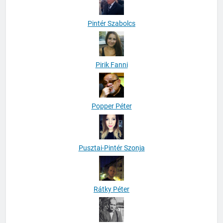
Pintér Szabolcs
Pirik Fanni
Popper Péter
Pusztai-Pintér Szonja
Rátky Péter