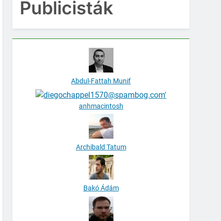
Publicisták
Abdul-Fattah Munif
anhmacintosh
Archibald Tatum
Bakó Ádám