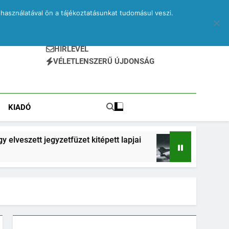
használatával ön a tájékoztatásunkat tudomásul veszi.
HÍRLEVÉL
VÉLETLENSZERŰ ÚJDONSÁG
KIADÓ
 jegyzetfüzet kitépett lapjai
Drone – egy elves
2 Hónap Ezelőtt