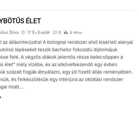
YBÖTŰS ÉLET
klósi Dóra
17 Év Ezelőtt
0
6 Mins
l az állásinterjúdra! A bolognai rendszer első kísérleti alanyai
 utolsó lépéseket teszik bachelor fokozatú diplomájuk
se felé. A végzős diákok jelentős része belecsöppen a
s élet” mély vizébe, és az elkövetkezendő egy évben
júk százait fogják átnyálazni, egy jól fizető állás reményében.
ésük, és felkészülésük egy interjúra az oktatási rendszer
gai miatt…