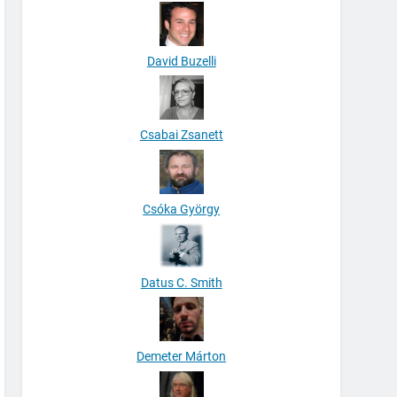
David Buzelli
Csabai Zsanett
Csóka György
Datus C. Smith
Demeter Márton