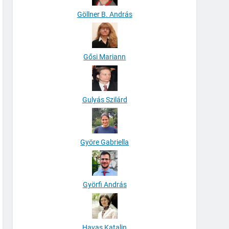
Göllner B. András
Gősi Mariann
Gulyás Szilárd
Györe Gabriella
Györfi András
Havas Katalin