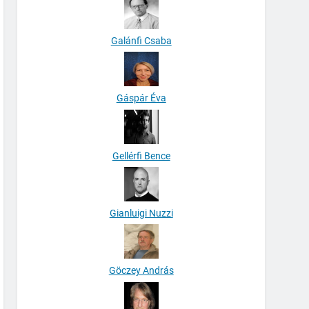
Galánfi Csaba
Gáspár Éva
Gellérfi Bence
Gianluigi Nuzzi
Göczey András