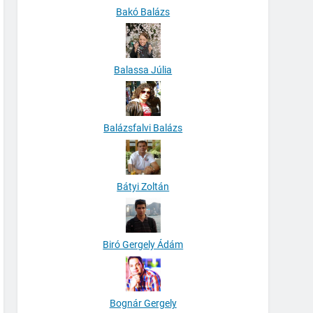
Bakó Balázs
Balassa Júlia
Balázsfalvi Balázs
Bátyi Zoltán
Biró Gergely Ádám
Bognár Gergely