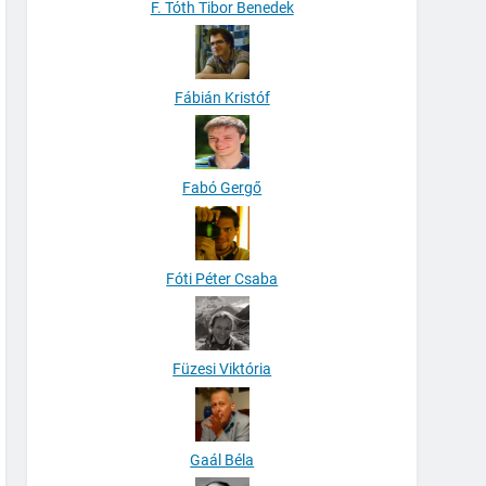
F. Tóth Tibor Benedek
Fábián Kristóf
Fabó Gergő
Fóti Péter Csaba
Füzesi Viktória
Gaál Béla