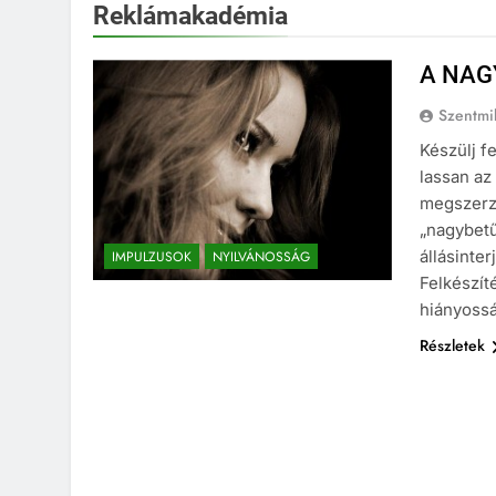
Reklámakadémia
A NAG
Szentmi
Készülj fe
lassan az
megszerzé
„nagybetű
állásinter
IMPULZUSOK
NYILVÁNOSSÁG
Felkészít
hiányossá
Részletek