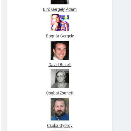
Biró Gergely Ádám
Bognár Gergely
David Buzelli
Csabai Zsanett
Csóka György