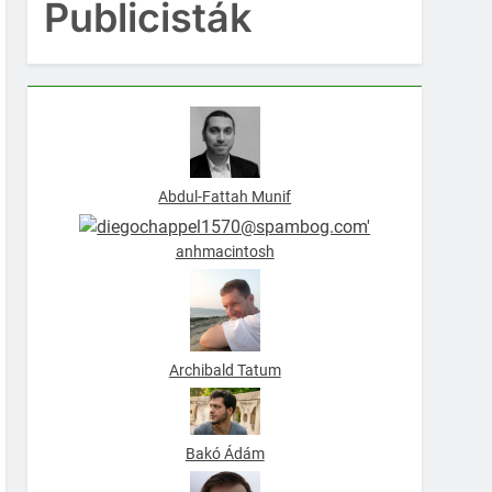
Publicisták
Abdul-Fattah Munif
anhmacintosh
Archibald Tatum
Bakó Ádám