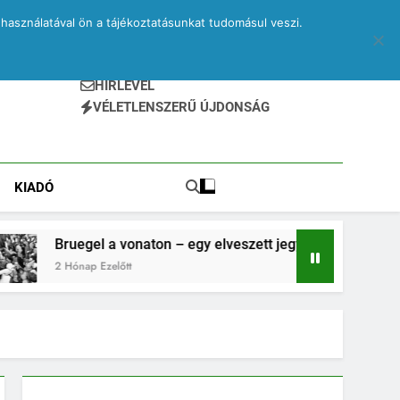
használatával ön a tájékoztatásunkat tudomásul veszi.
HÍRLEVÉL
VÉLETLENSZERŰ ÚJDONSÁG
KIADÓ
el a vonaton – egy elveszett jegyzetfüzet kitépett lapjai
p Ezelőtt