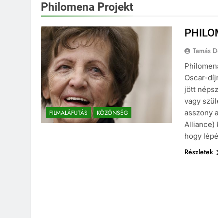
Philomena Projekt
PHILO
Tamás D
Philomena
Oscar-díj
jött néps
vagy szül
asszony a
FILMALÁFUTÁS
KÖZÖNSÉG
Alliance) 
hogy lép
Részletek