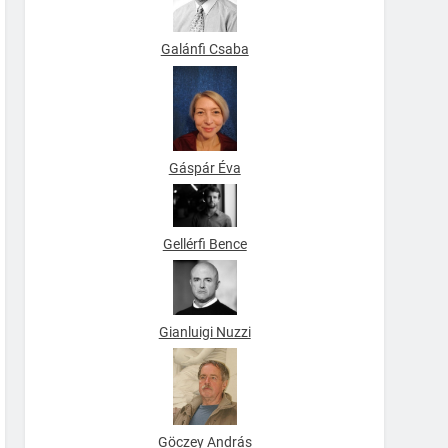
Galánfi Csaba
Gáspár Éva
Gellérfi Bence
Gianluigi Nuzzi
Göczey András