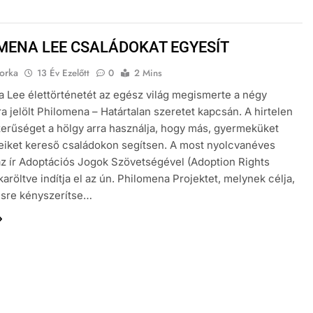
MENA LEE CSALÁDOKAT EGYESÍT
orka
13 Év Ezelőtt
0
2 Mins
 Lee élettörténetét az egész világ megismerte a négy
ra jelölt Philomena – Határtalan szeretet kapcsán. A hirtelen
zerűséget a hölgy arra használja, hogy más, gyermeküket
eiket kereső családokon segítsen. A most nyolcvanéves
z ír Adoptációs Jogok Szövetségével (Adoption Rights
karöltve indítja el az ún. Philomena Projektet, melynek célja,
ésre kényszerítse…