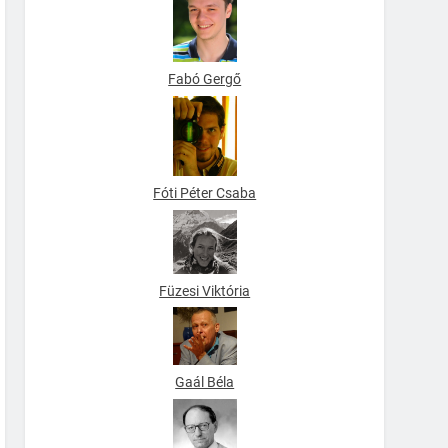
Fabó Gergő
Fóti Péter Csaba
Füzesi Viktória
Gaál Béla