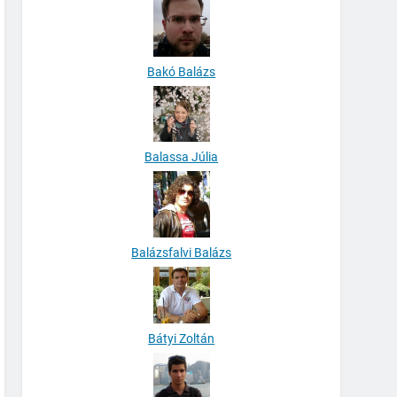
Bakó Balázs
Balassa Júlia
Balázsfalvi Balázs
Bátyi Zoltán