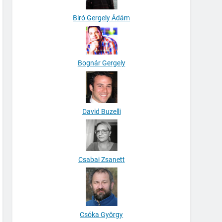
Biró Gergely Ádám
Bognár Gergely
David Buzelli
Csabai Zsanett
Csóka György