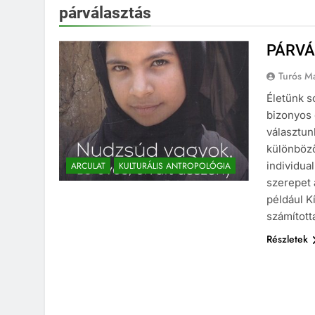
párválasztás
PÁRVÁ
Turós M
Életünk s
bizonyos 
választun
különböző 
individua
ARCULAT
KULTURÁLIS ANTROPOLÓGIA
szerepet 
például K
számított
Részletek