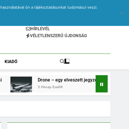
használatával ön a tájékoztatásunkat tudomásul veszi.
HÍRLEVÉL
VÉLETLENSZERŰ ÚJDONSÁG
KIADÓ
Drone – egy elveszett jegyzetfüzet kitépett lapjai
2 Hónap Ezelőtt