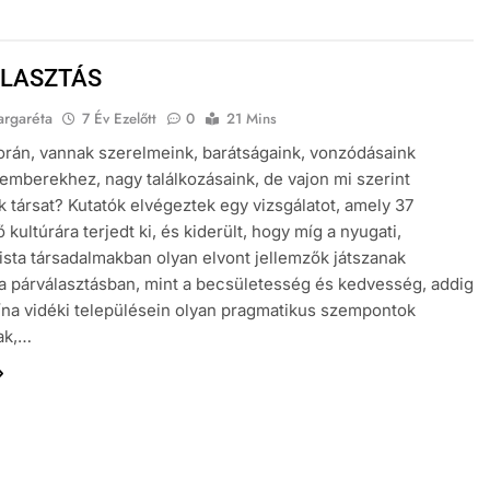
LASZTÁS
argaréta
7 Év Ezelőtt
0
21 Mins
orán, vannak szerelmeink, barátságaink, vonzódásaink
emberekhez, nagy találkozásaink, de vajon mi szerint
k társat? Kutatók elvégeztek egy vizsgálatot, amely 37
kultúrára terjedt ki, és kiderült, hogy míg a nyugati,
lista társadalmakban olyan elvont jellemzők játszanak
a párválasztásban, mint a becsületesség és kedvesség, addig
ína vidéki településein olyan pragmatikus szempontok
ak,…