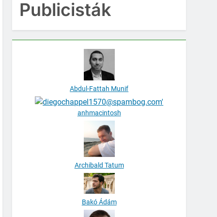
Publicisták
Abdul-Fattah Munif
anhmacintosh
Archibald Tatum
Bakó Ádám