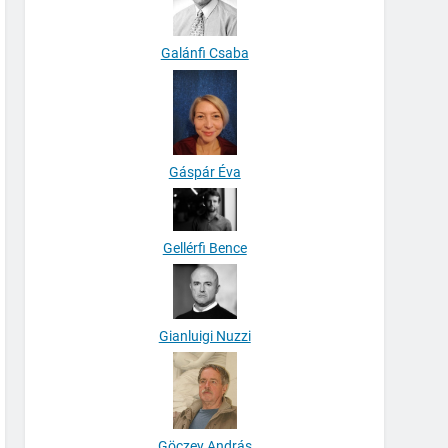
Galánfi Csaba
Gáspár Éva
Gellérfi Bence
Gianluigi Nuzzi
Göczey András