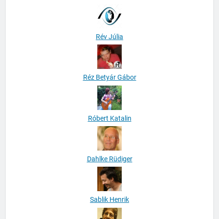
Rév Júlia
Réz Betyár Gábor
Róbert Katalin
Dahlke Rüdiger
Sablik Henrik