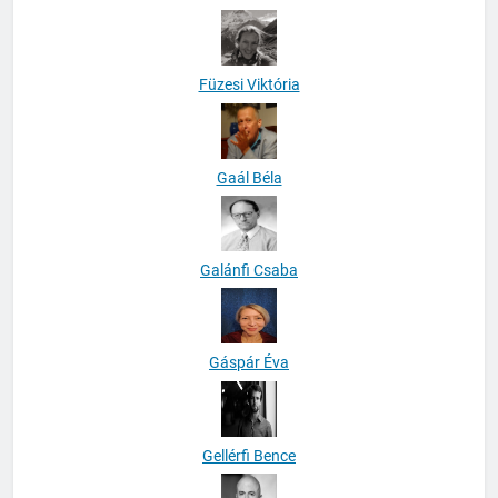
Füzesi Viktória
Gaál Béla
Galánfi Csaba
Gáspár Éva
Gellérfi Bence