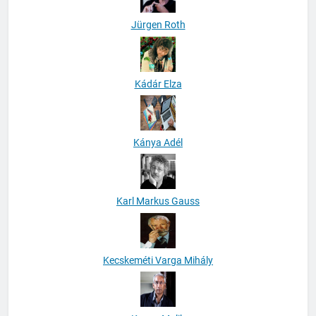
Jürgen Roth
Kádár Elza
Kánya Adél
Karl Markus Gauss
Kecskeméti Varga Mihály