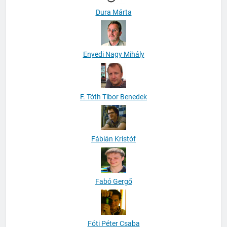
Dura Márta
Enyedi Nagy Mihály
F. Tóth Tibor Benedek
Fábián Kristóf
Fabó Gergő
Fóti Péter Csaba