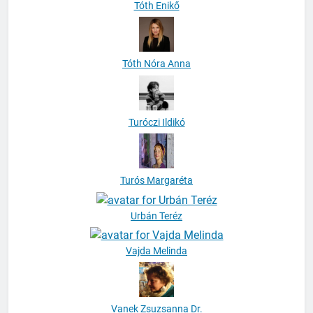
Tóth Enikő
Tóth Nóra Anna
Turóczi Ildikó
Turós Margaréta
Urbán Teréz
Vajda Melinda
Vanek Zsuzsanna Dr.