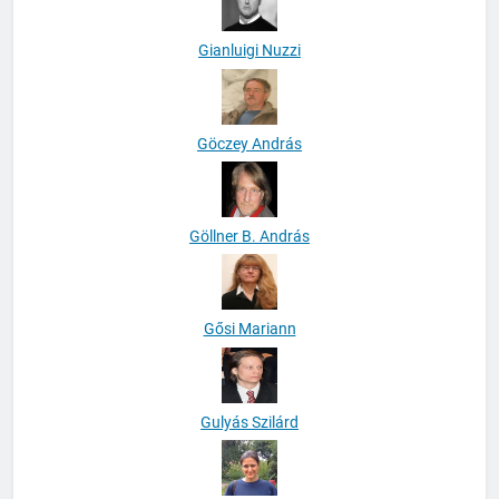
Gianluigi Nuzzi
Göczey András
Göllner B. András
Gősi Mariann
Gulyás Szilárd