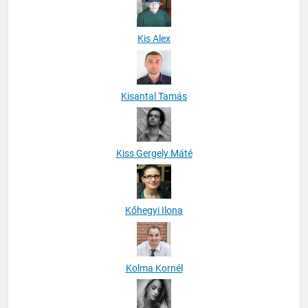
Kis Alex
Kisantal Tamás
Kiss Gergely Máté
Kőhegyi Ilona
Kolma Kornél