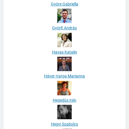
Györe Gabriella
Györfi András
Havas Katalin
Háver-Varga Marianna
Hegedüs Irén
Hegyi Szabolcs