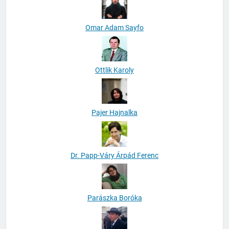
Omar Adam Sayfo
Ottlik Karoly
Pajer Hajnalka
Dr. Papp-Váry Árpád Ferenc
Parászka Boróka