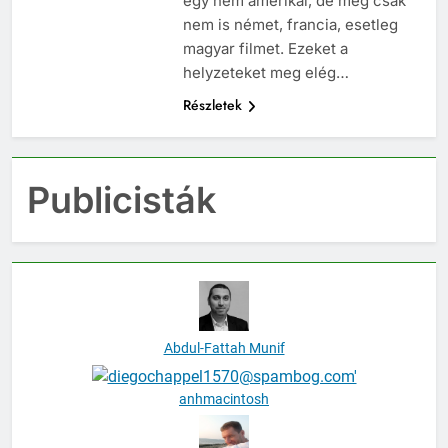
egy nem amerikai, de még csak
nem is német, francia, esetleg
magyar filmet. Ezeket a
helyzeteket meg elég…
Részletek
Publicisták
Abdul-Fattah Munif
anhmacintosh