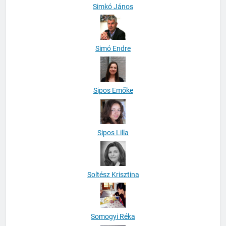
Simkó János
Simó Endre
Sipos Emőke
Sipos Lilla
Soltész Krisztina
Somogyi Réka