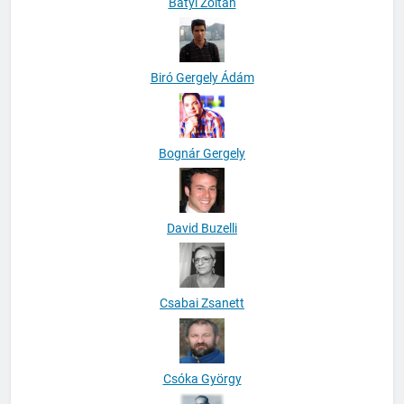
Bátyi Zoltán
Biró Gergely Ádám
Bognár Gergely
David Buzelli
Csabai Zsanett
Csóka György