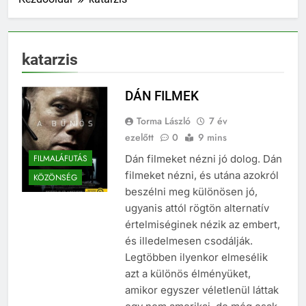
katarzis
DÁN FILMEK
Torma László
7 év
ezelőtt
0
9 mins
FILMALÁFUTÁS
Dán filmeket nézni jó dolog. Dán
filmeket nézni, és utána azokról
KÖZÖNSÉG
beszélni meg különösen jó,
ugyanis attól rögtön alternatív
értelmiséginek nézik az embert,
és illedelmesen csodálják.
Legtöbben ilyenkor elmesélik
azt a különös élményüket,
amikor egyszer véletlenül láttak