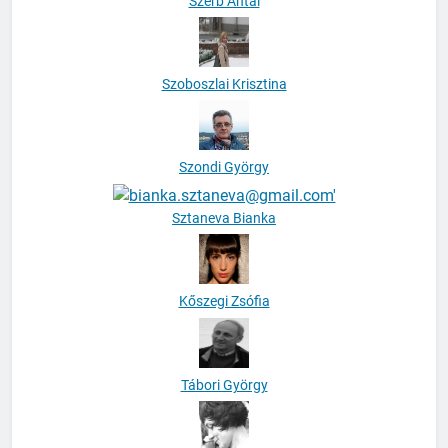
Szerb Antal
Szoboszlai Krisztina
Szondi György
Sztaneva Bianka
Kőszegi Zsófia
Tábori György