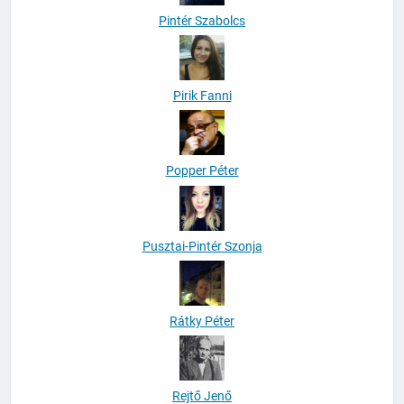
Pintér Szabolcs
Pirik Fanni
Popper Péter
Pusztai-Pintér Szonja
Rátky Péter
Rejtő Jenő