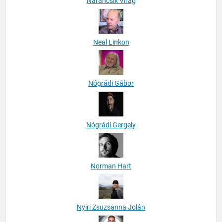
Narancsik Virág
Neal Linkon
Nógrádi Gábor
Nógrádi Gergely
Norman Hart
Nyiri Zsuzsanna Jolán