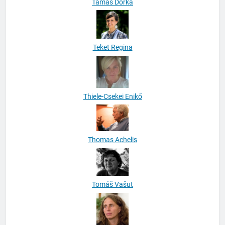
Tamás Dorka
Teket Regina
Thiele-Csekei Enikő
Thomas Achelis
Tomáš Vašut