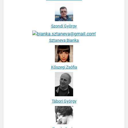
Szoboszlai Krisztina
Szondi György
Sztaneva Bianka
Kőszegi Zsófia
Tábori György