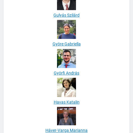
Gulyás Szilárd
Györe Gabriella
Györfi András
Havas Katalin