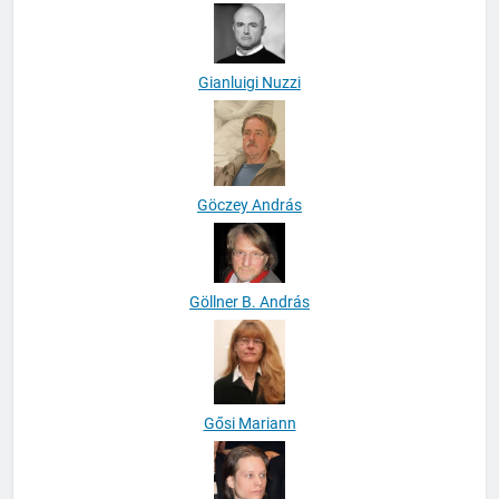
Gellérfi Bence
Gianluigi Nuzzi
Göczey András
Göllner B. András
Gősi Mariann