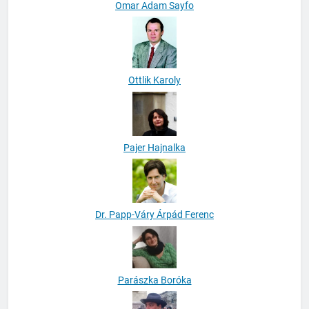
Omar Adam Sayfo
Ottlik Karoly
Pajer Hajnalka
Dr. Papp-Váry Árpád Ferenc
Parászka Boróka