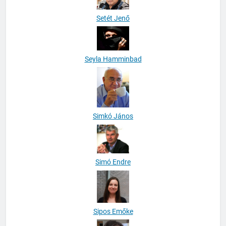
Setét Jenő
Seyla Hamminbad
Simkó János
Simó Endre
Sipos Emőke