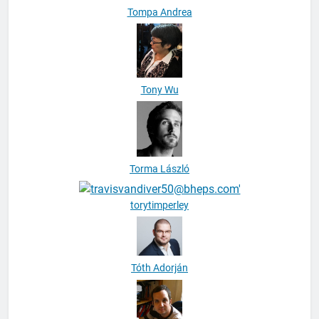
Tompa Andrea
Tony Wu
Torma László
torytimperley
Tóth Adorján