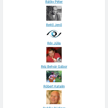
Rátky Péter
Rejtő Jenő
Rév Júlia
Réz Betyár Gábor
Róbert Katalin