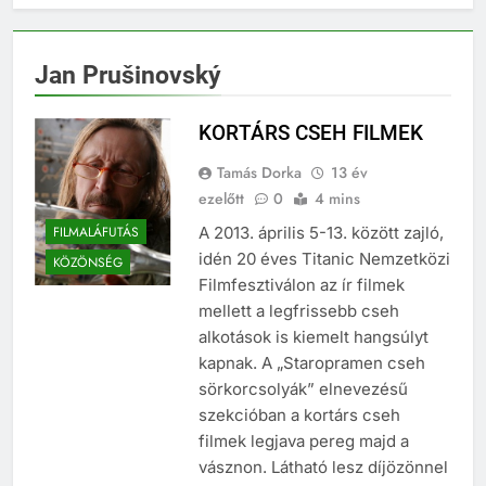
Jan Prušinovský
KORTÁRS CSEH FILMEK
Tamás Dorka
13 év
ezelőtt
0
4 mins
FILMALÁFUTÁS
A 2013. április 5-13. között zajló,
idén 20 éves Titanic Nemzetközi
KÖZÖNSÉG
Filmfesztiválon az ír filmek
mellett a legfrissebb cseh
alkotások is kiemelt hangsúlyt
kapnak. A „Staropramen cseh
sörkorcsolyák” elnevezésű
szekcióban a kortárs cseh
filmek legjava pereg majd a