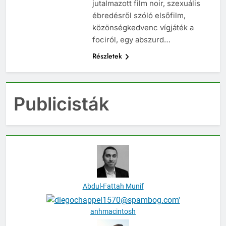
vásznon. Látható lesz díjözönnel
jutalmazott film noir, szexuális
ébredésről szóló elsőfilm,
közönségkedvenc vígjáték a
fociról, egy abszurd…
Részletek
Publicisták
Abdul-Fattah Munif
anhmacintosh