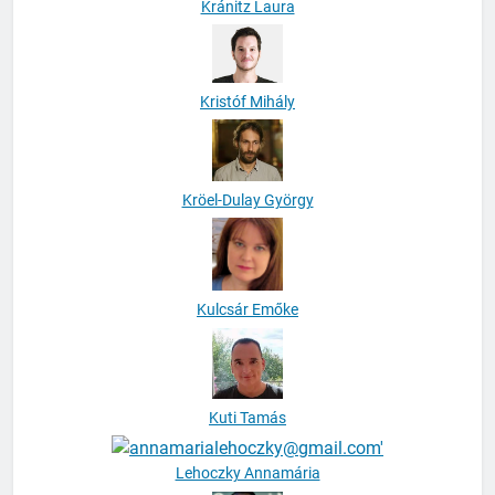
Kránitz Laura
Kristóf Mihály
Kröel-Dulay György
Kulcsár Emőke
Kuti Tamás
Lehoczky Annamária