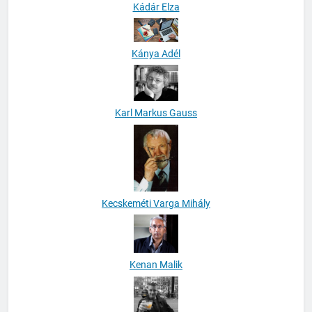
Kádár Elza
Kánya Adél
Karl Markus Gauss
Kecskeméti Varga Mihály
Kenan Malik