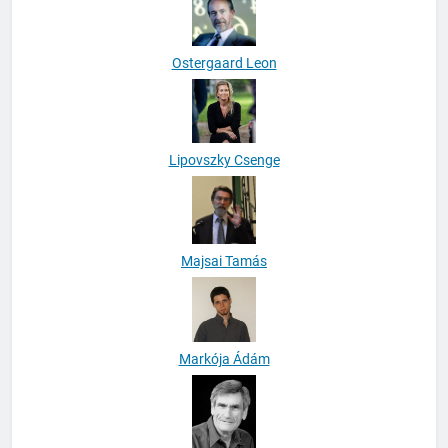
Ostergaard Leon
Lipovszky Csenge
Majsai Tamás
Markója Ádám