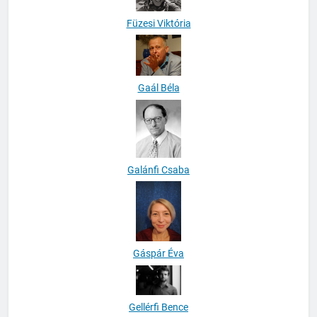
Füzesi Viktória
Gaál Béla
Galánfi Csaba
Gáspár Éva