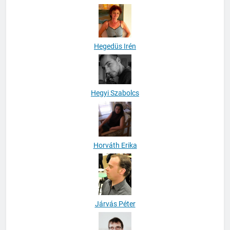
Háver-Varga Marianna
Hegedüs Irén
Hegyi Szabolcs
Horváth Erika
Járvás Péter