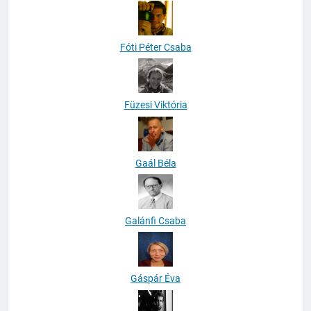
Fóti Péter Csaba
Füzesi Viktória
Gaál Béla
Galánfi Csaba
Gáspár Éva