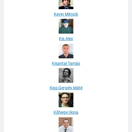
Kevin Mitnick
Kis Alex
Kisantal Tamás
Kiss Gergely Máté
Kőhegyi Ilona