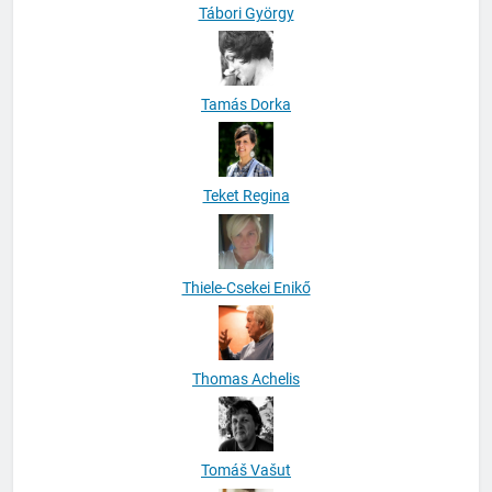
Tábori György
Tamás Dorka
Teket Regina
Thiele-Csekei Enikő
Thomas Achelis
Tomáš Vašut