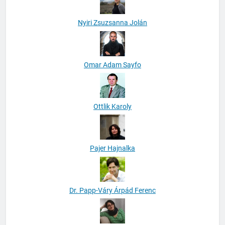
Nyiri Zsuzsanna Jolán
Omar Adam Sayfo
Ottlik Karoly
Pajer Hajnalka
Dr. Papp-Váry Árpád Ferenc