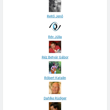
Rejtő Jenő
Rév Júlia
Réz Betyár Gábor
Róbert Katalin
Dahlke Rüdiger