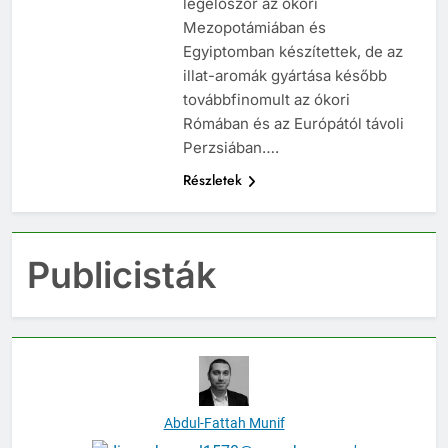
legelőször az ókori
Mezopotámiában és
Egyiptomban készítettek, de az
illat-aromák gyártása később
továbbfinomult az ókori
Rómában és az Európától távoli
Perzsiában….
Részletek
Publicisták
Abdul-Fattah Munif