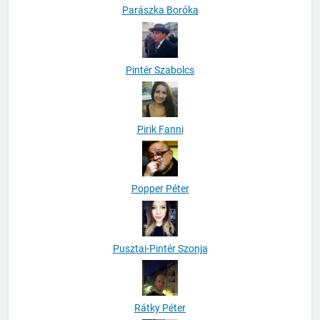
Parászka Boróka
Pintér Szabolcs
Pirik Fanni
Popper Péter
Pusztai-Pintér Szonja
Rátky Péter