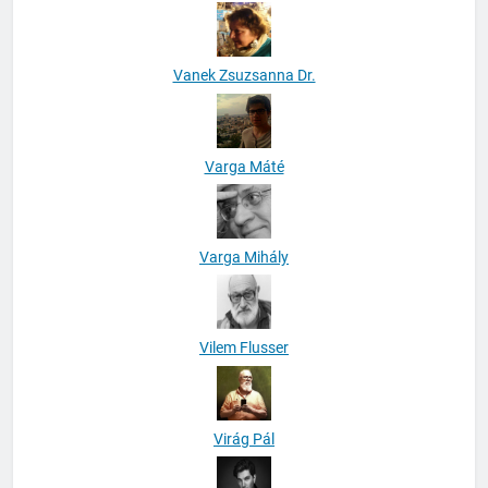
Vanek Zsuzsanna Dr.
Varga Máté
Varga Mihály
Vilem Flusser
Virág Pál