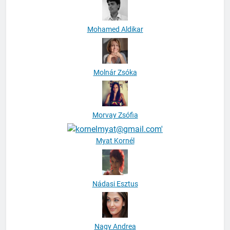
Mohamed Aldikar
Molnár Zsóka
Morvay Zsófia
Myat Kornél
Nádasi Esztus
Nagy Andrea