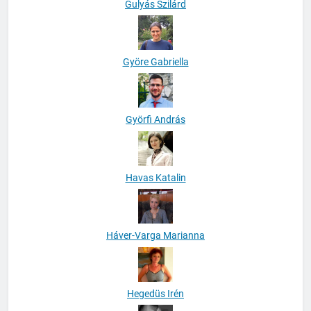
Gulyás Szilárd
Györe Gabriella
Györfi András
Havas Katalin
Háver-Varga Marianna
Hegedüs Irén