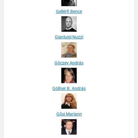
Gellérfi Bence
Gianluigi Nuzzi
Göczey András
Göllner B. András
Gősi Mariann