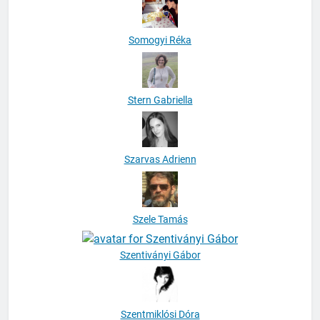
Somogyi Réka
Stern Gabriella
Szarvas Adrienn
Szele Tamás
Szentiványi Gábor
Szentmiklósi Dóra