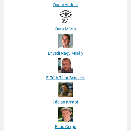
Dunai Andrea
Dura Márta
Enyedi Nagy Mihály
F. Tóth Tibor Benedek
Fábián Kristóf
Fabó Gergő