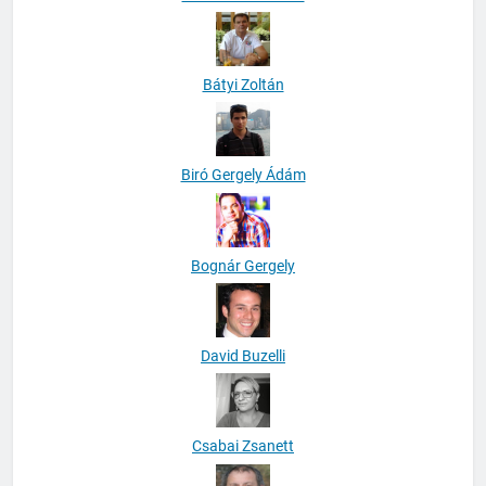
Bátyi Zoltán
Biró Gergely Ádám
Bognár Gergely
David Buzelli
Csabai Zsanett