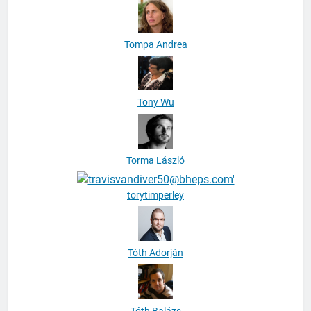
Tompa Andrea
Tony Wu
Torma László
torytimperley
Tóth Adorján
Tóth Balázs