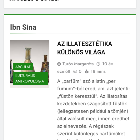
Ibn Sina
AZ ILLATESZTÉTIKA
KÜLÖNÖS VILÁGA
Turós Margaréta
10 év
ARCULAT
ezelőtt
0
18 mins
KULTURÁLIS
A „parfüm” szó a latin „per
ANTROPOLÓGIA
fumum”-ból ered, ami azt jelenti:
„füstön keresztül”. Az illatosítás
kezdetekben szagosított füstök
(jellegzetesen például a tömjén)
által valósult meg, innen eredhet
az elnevezés. A régészek
szerint különleges parfümöket