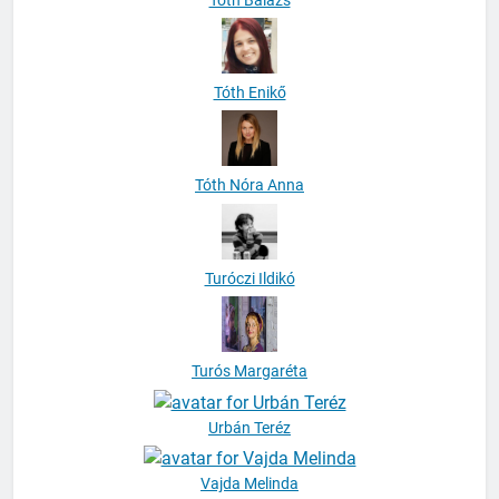
Tóth Enikő
Tóth Nóra Anna
Turóczi Ildikó
Turós Margaréta
Urbán Teréz
Vajda Melinda