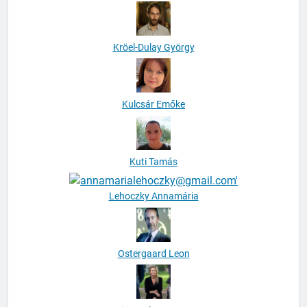
Kröel-Dulay György
Kulcsár Emőke
Kuti Tamás
Lehoczky Annamária
Ostergaard Leon