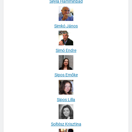
Seyla Hamminbad
Simkó János
Simó Endre
Sipos Emőke
Sipos Lilla
Soltész Krisztina