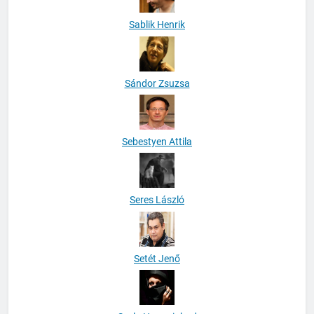
Sablik Henrik
Sándor Zsuzsa
Sebestyen Attila
Seres László
Setét Jenő