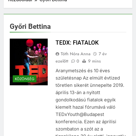
Győri Bettina
TEDX: FIATALOK
Tóth Nóra Anna
7 év
ezelőtt
0
9 mins
Aranymetszés és 10 éves
születésnap Az elmúlt évtized
KÖZÖNSÉG
töretlen sikerét ünnepelte 2019.
április 13-án a nyitott
gondolkodású fiatalok egyik
kiemelt hazai fórumává váló
TEDxYouth@Budapest
konferencia. Ezen az áprilisi
szombaton a szót az a