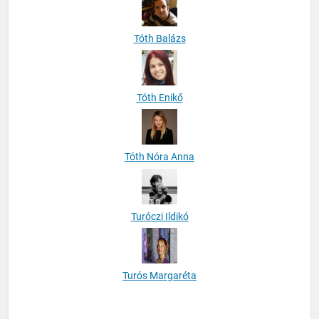
Tóth Balázs
Tóth Enikő
Tóth Nóra Anna
Turóczi Ildikó
Turós Margaréta