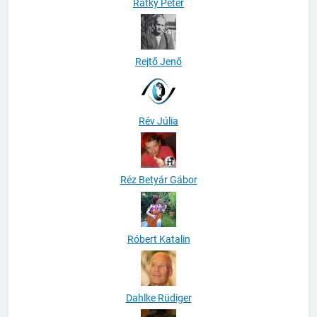
Rátky Péter
Rejtő Jenő
Rév Júlia
Réz Betyár Gábor
Róbert Katalin
Dahlke Rüdiger