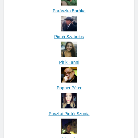
Parászka Boróka
Pintér Szabolcs
Pirik Fanni
Popper Péter
Pusztai-Pintér Szonja