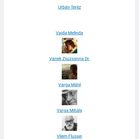
Urbán Teréz
Vajda Melinda
Vanek Zsuzsanna Dr.
Varga Máté
Varga Mihály
Vilem Flusser