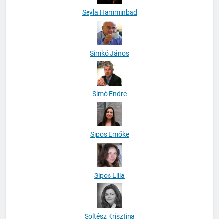
Seyla Hamminbad
Simkó János
Simó Endre
Sipos Emőke
Sipos Lilla
Soltész Krisztina