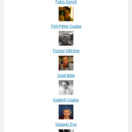
Fabó Gergő
Fóti Péter Csaba
Füzesi Viktória
Gaál Béla
Galánfi Csaba
Gáspár Éva