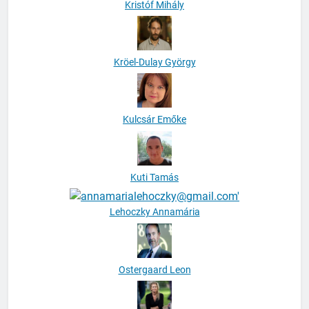
Kristóf Mihály
Kröel-Dulay György
Kulcsár Emőke
Kuti Tamás
Lehoczky Annamária
Ostergaard Leon