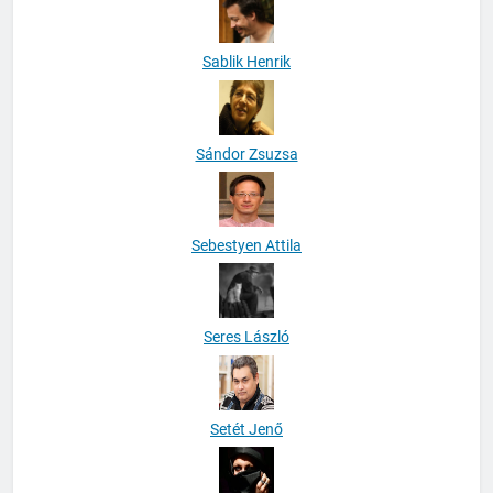
Sablik Henrik
Sándor Zsuzsa
Sebestyen Attila
Seres László
Setét Jenő