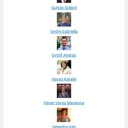
Gulyás Szilárd
Györe Gabriella
Györfi András
Havas Katalin
Háver-Varga Marianna
Hegedüs Irén