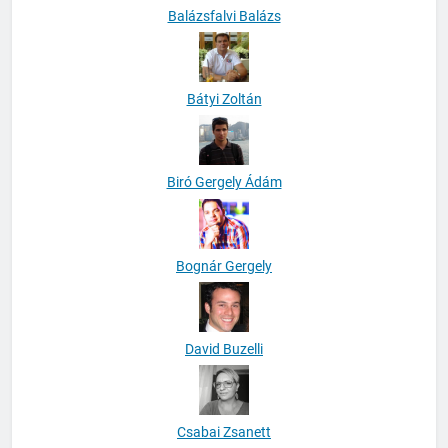
Balázsfalvi Balázs
Bátyi Zoltán
Biró Gergely Ádám
Bognár Gergely
David Buzelli
Csabai Zsanett