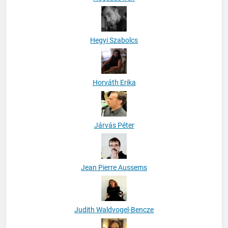
Hegyi Szabolcs
Horváth Erika
Járvás Péter
Jean Pierre Aussems
Judith Waldvogel-Bencze