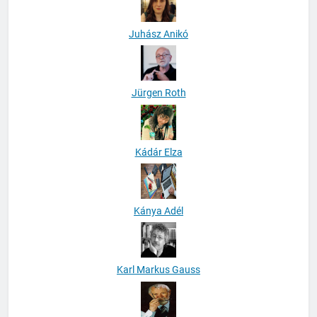
Juhász Anikó
Jürgen Roth
Kádár Elza
Kánya Adél
Karl Markus Gauss