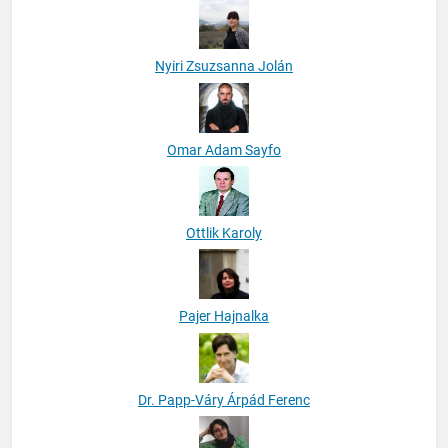
Nyiri Zsuzsanna Jolán
Omar Adam Sayfo
Ottlik Karoly
Pajer Hajnalka
Dr. Papp-Váry Árpád Ferenc