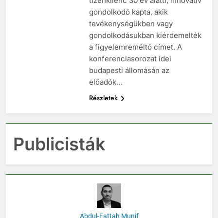
tizenkilenc 30 év alatti, innovatív
gondolkodó kapta, akik
tevékenységükben vagy
gondolkodásukban kiérdemelték
a figyelemreméltó címet. A
konferenciasorozat idei
budapesti állomásán az
előadók…
Részletek
Publicisták
Abdul-Fattah Munif