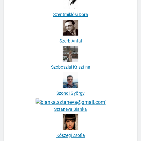
Szentmiklósi Dóra
Szerb Antal
Szoboszlai Krisztina
Szondi György
Sztaneva Bianka
Kőszegi Zsófia