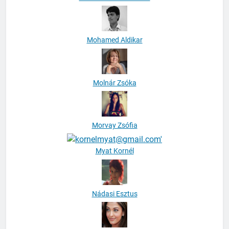
Mohamed Aldikar
Molnár Zsóka
Morvay Zsófia
Myat Kornél
Nádasi Esztus