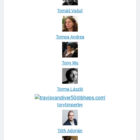
Tomáš Vašut
Tompa Andrea
Tony Wu
Torma László
torytimperley
Tóth Adorján