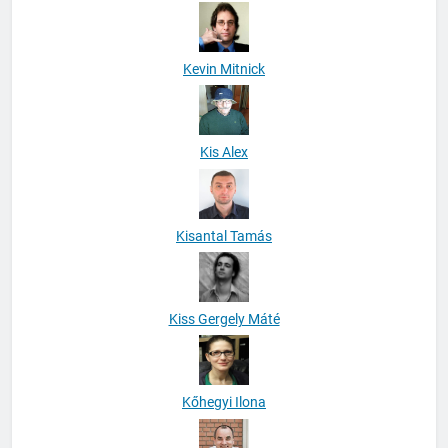
Kevin Mitnick
Kis Alex
Kisantal Tamás
Kiss Gergely Máté
Kőhegyi Ilona