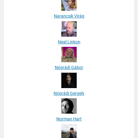
Narancsik Virág
Neal Linkon
Nógrádi Gábor
Nógrádi Gergely
Norman Hart