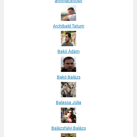
anhmacintosh
Archibald Tatum
Bakó Ádám
Bakó Balázs
Balassa Júlia
Balázsfalvi Balázs