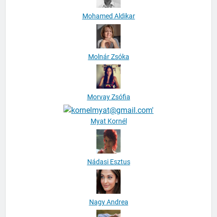
Mohamed Aldikar
Molnár Zsóka
Morvay Zsófia
Myat Kornél
Nádasi Esztus
Nagy Andrea