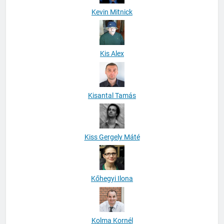
Kevin Mitnick
Kis Alex
Kisantal Tamás
Kiss Gergely Máté
Kőhegyi Ilona
Kolma Kornél