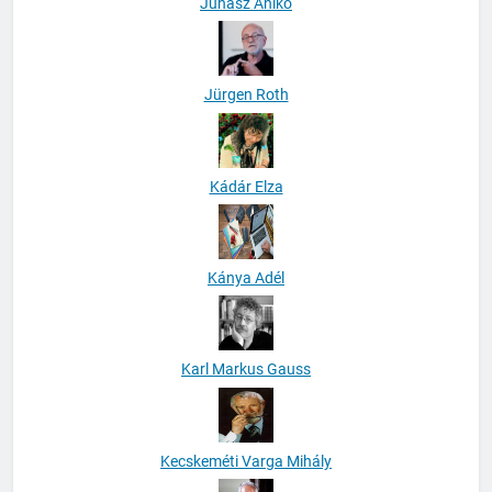
Juhász Anikó
Jürgen Roth
Kádár Elza
Kánya Adél
Karl Markus Gauss
Kecskeméti Varga Mihály