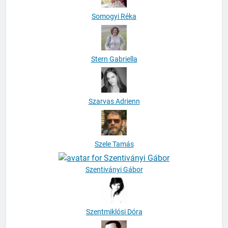
Somogyi Réka
Stern Gabriella
Szarvas Adrienn
Szele Tamás
Szentiványi Gábor
Szentmiklósi Dóra