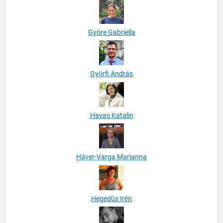
Györe Gabriella
Györfi András
Havas Katalin
Háver-Varga Marianna
Hegedüs Irén