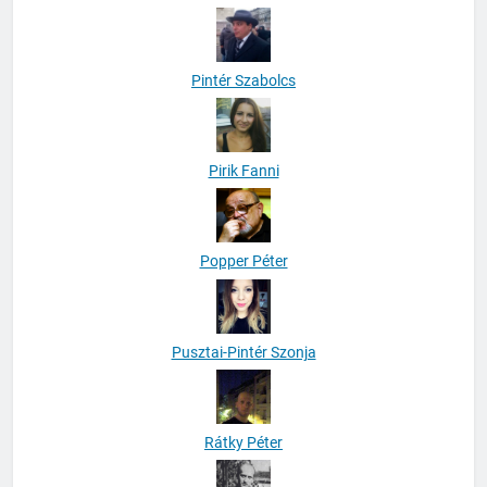
Pintér Szabolcs
Pirik Fanni
Popper Péter
Pusztai-Pintér Szonja
Rátky Péter