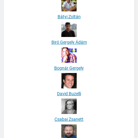
Bátyi Zoltán
Biró Gergely Ádám
Bognár Gergely
David Buzelli
Csabai Zsanett