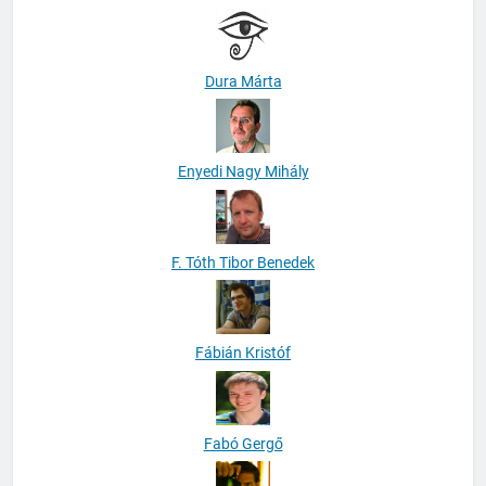
Dura Márta
Enyedi Nagy Mihály
F. Tóth Tibor Benedek
Fábián Kristóf
Fabó Gergő