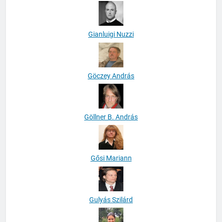
Gianluigi Nuzzi
Göczey András
Göllner B. András
Gősi Mariann
Gulyás Szilárd