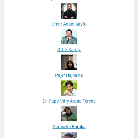
Omar Adam Sayfo
Ottlik Karoly
Pajer Hajnalka
Dr. Papp-Váry Árpád Ferenc
Parászka Boróka