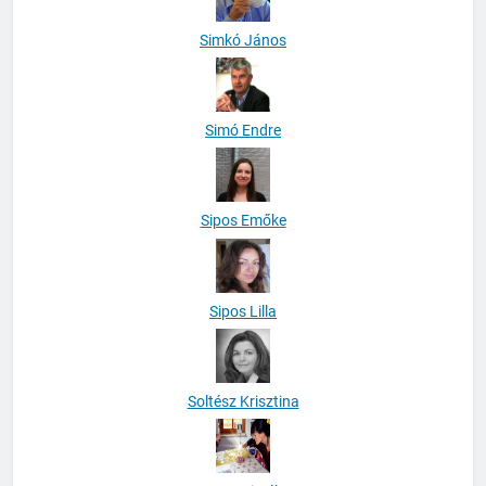
Simkó János
Simó Endre
Sipos Emőke
Sipos Lilla
Soltész Krisztina