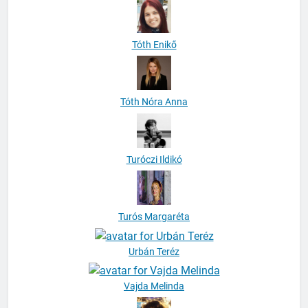
Tóth Enikő
Tóth Nóra Anna
Turóczi Ildikó
Turós Margaréta
Urbán Teréz
Vajda Melinda