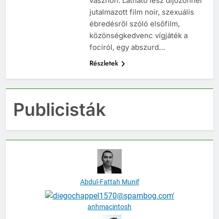
vásznon. Látható lesz díjözönnel
jutalmazott film noir, szexuális
ébredésről szóló elsőfilm,
közönségkedvenc vígjáték a
fociról, egy abszurd…
Részletek
Publicisták
Abdul-Fattah Munif
anhmacintosh