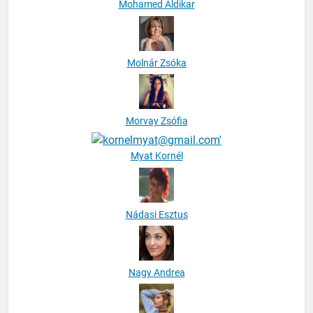
Mohamed Aldikar
Molnár Zsóka
Morvay Zsófia
Myat Kornél
Nádasi Esztus
Nagy Andrea