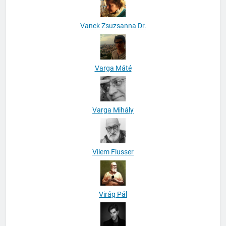
Vanek Zsuzsanna Dr.
Varga Máté
Varga Mihály
Vilem Flusser
Virág Pál
William Stanbury