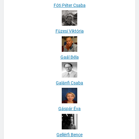
Fóti Péter Csaba
Füzesi Viktória
Gaál Béla
Galánfi Csaba
Gáspár Éva
Gellérfi Bence