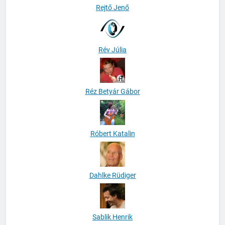
Rejtő Jenő
Rév Júlia
Réz Betyár Gábor
Róbert Katalin
Dahlke Rüdiger
Sablik Henrik