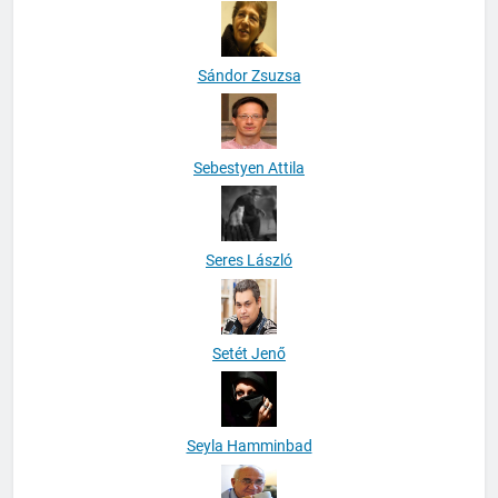
Sándor Zsuzsa
Sebestyen Attila
Seres László
Setét Jenő
Seyla Hamminbad