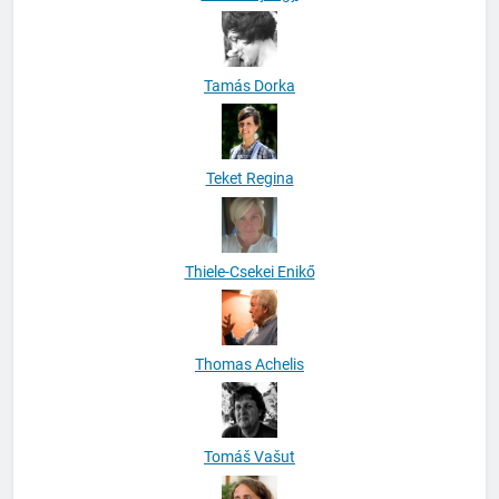
Tamás Dorka
Teket Regina
Thiele-Csekei Enikő
Thomas Achelis
Tomáš Vašut