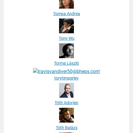
Tompa Andrea
Tony Wu
Torma László
torytimperley
Tóth Adorján
Tóth Balázs