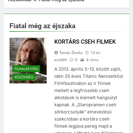
Fiatal még az éjszaka
KORTÁRS CSEH FILMEK
Tamás Dorka
13 év
ezelőtt
0
4 mins
FILMALÁFUTÁS
A 2013. április 5-13. között zajló,
idén 20 éves Titanic Nemzetközi
KÖZÖNSÉG
Filmfesztiválon az ír filmek
mellett a legfrissebb cseh
alkotások is kiemelt hangsúlyt
kapnak. A „Staropramen cseh
sörkorcsolyák” elnevezésű
szekcióban a kortárs cseh
filmek legjava pereg majd a