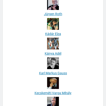
Jürgen Roth
Kádár Elza
Kánya Adél
Karl Markus Gauss
Kecskeméti Varga Mihály