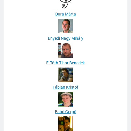
Dura Márta
Enyedi Nagy Mihály
F. Tóth Tibor Benedek
Fábián Kristóf
Fabó Gergő