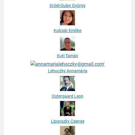
Kröel-Dulay György
Kulcsár Emőke
Kuti Tamás
Lehoczky Annamária
Ostergaard Leon
Lipovszky Csenge