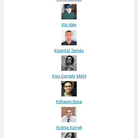
Kis Alex
Kisantal Tamás
Kiss Gergely Máté
Kőhegyi Ilona
Kolma Kornél