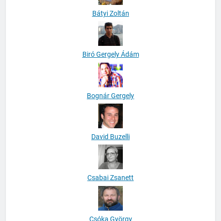
Bátyi Zoltán
Biró Gergely Ádám
Bognár Gergely
David Buzelli
Csabai Zsanett
Csóka György