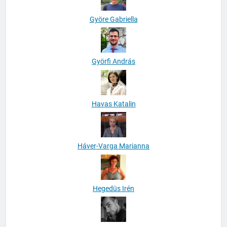
Györe Gabriella
Györfi András
Havas Katalin
Háver-Varga Marianna
Hegedüs Irén