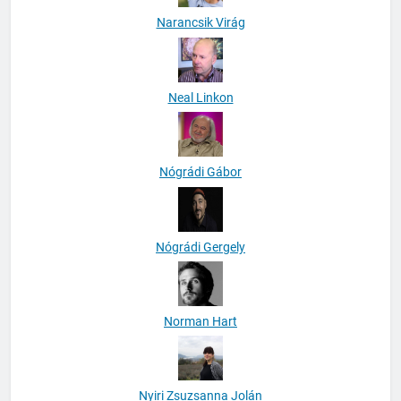
Narancsik Virág
Neal Linkon
Nógrádi Gábor
Nógrádi Gergely
Norman Hart
Nyiri Zsuzsanna Jolán