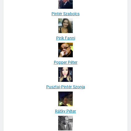
Pintér Szabolcs
Pirik Fanni
Popper Péter
Pusztai-Pintér Szonja
Rátky Péter