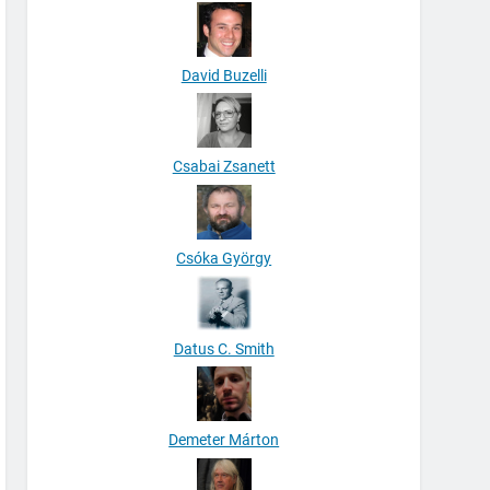
David Buzelli
Csabai Zsanett
Csóka György
Datus C. Smith
Demeter Márton