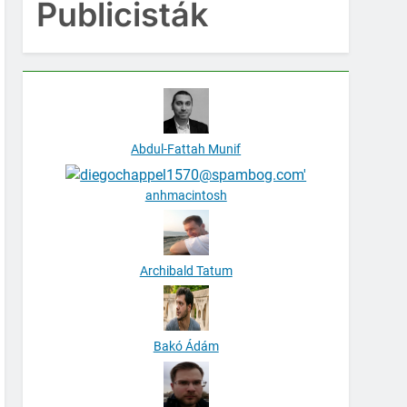
Publicisták
Abdul-Fattah Munif
anhmacintosh
Archibald Tatum
Bakó Ádám