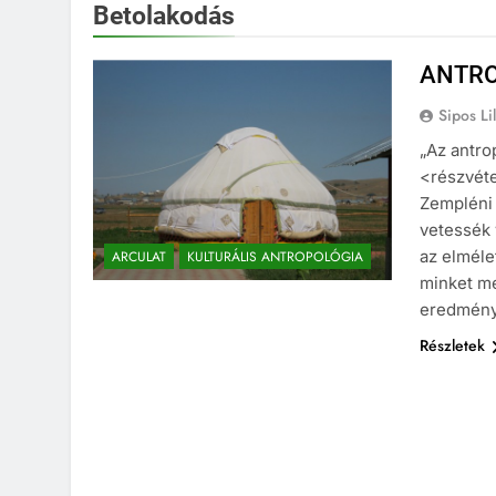
Betolakodás
ANTRO
Sipos Lil
„Az antro
<részvéte
Zempléni
vetessék 
az elméle
ARCULAT
KULTURÁLIS ANTROPOLÓGIA
minket me
eredmény
Részletek