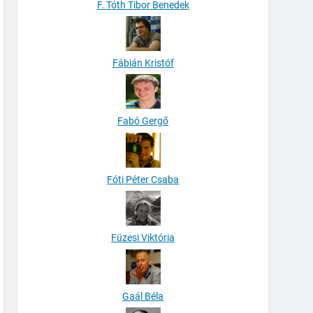
F. Tóth Tibor Benedek
Fábián Kristóf
Fabó Gergő
Fóti Péter Csaba
Füzesi Viktória
Gaál Béla