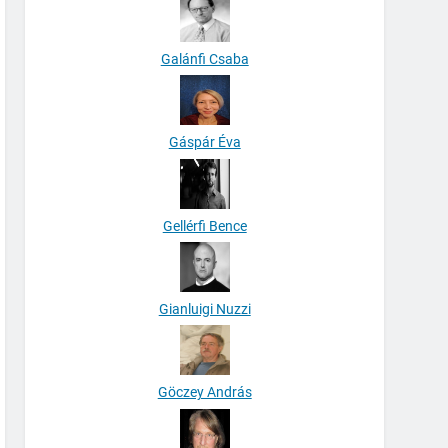
Galánfi Csaba
Gáspár Éva
Gellérfi Bence
Gianluigi Nuzzi
Göczey András