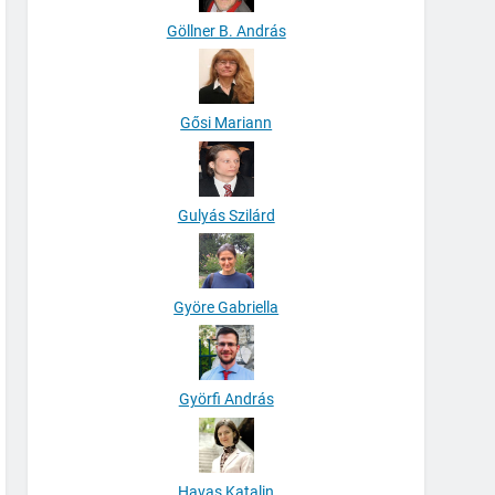
Göllner B. András
Gősi Mariann
Gulyás Szilárd
Györe Gabriella
Györfi András
Havas Katalin