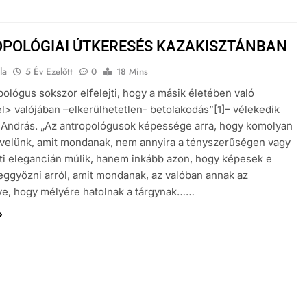
POLÓGIAI ÚTKERESÉS KAZAKISZTÁNBAN
la
5 Év Ezelőtt
0
18 Mins
pológus sokszor elfelejti, hogy a másik életében való
l> valójában –elkerülhetetlen- betolakodás”[1]– vélekedik
 András. „Az antropológusok képessége arra, hogy komolyan
velünk, amit mondanak, nem annyira a tényszerűségen vagy
ti elegancián múlik, hanem inkább azon, hogy képesek e
ggyőzni arról, amit mondanak, az valóban annak az
e, hogy mélyére hatolnak a tárgynak……