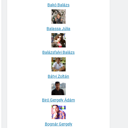
Bakó Balázs
Balassa Júlia
Balázsfalvi Balázs
Bátyi Zoltán
Biró Gergely Ádám
Bognár Gergely