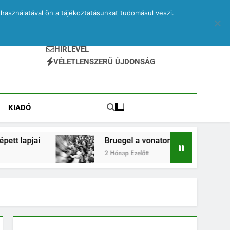
használatával ön a tájékoztatásunkat tudomásul veszi.
HÍRLEVÉL
VÉLETLENSZERŰ ÚJDONSÁG
KIADÓ
Bruegel a vonaton – egy elveszett jegyzetfüzet ki
2 Hónap Ezelőtt