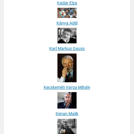
Kádár Elza
Kánya Adél
Karl Markus Gauss
Kecskeméti Varga Mihály
Kenan Malik