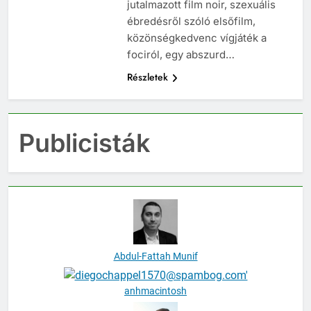
jutalmazott film noir, szexuális
ébredésről szóló elsőfilm,
közönségkedvenc vígjáték a
fociról, egy abszurd…
Részletek
Publicisták
Abdul-Fattah Munif
anhmacintosh