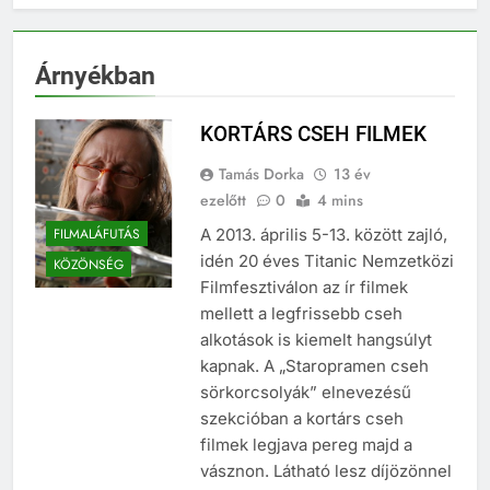
Árnyékban
KORTÁRS CSEH FILMEK
Tamás Dorka
13 év
ezelőtt
0
4 mins
FILMALÁFUTÁS
A 2013. április 5-13. között zajló,
idén 20 éves Titanic Nemzetközi
KÖZÖNSÉG
Filmfesztiválon az ír filmek
mellett a legfrissebb cseh
alkotások is kiemelt hangsúlyt
kapnak. A „Staropramen cseh
sörkorcsolyák” elnevezésű
szekcióban a kortárs cseh
filmek legjava pereg majd a
vásznon. Látható lesz díjözönnel