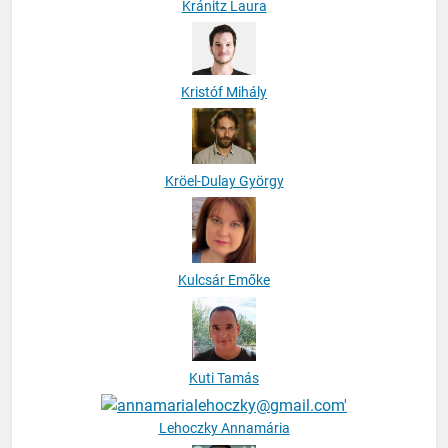
Kránitz Laura
Kristóf Mihály
Kröel-Dulay György
Kulcsár Emőke
Kuti Tamás
Lehoczky Annamária