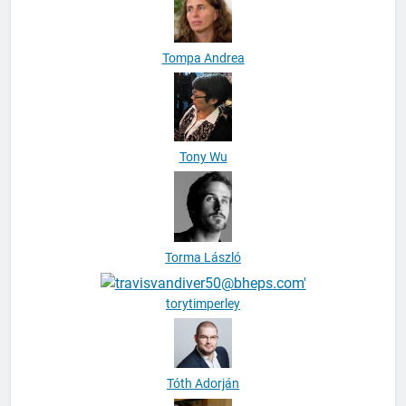
Tompa Andrea
Tony Wu
Torma László
torytimperley
Tóth Adorján