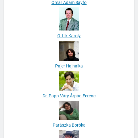
Omar Adam Sayfo
Ottlik Karoly
Pajer Hajnalka
Dr. Papp-Váry Árpád Ferenc
Parászka Boróka