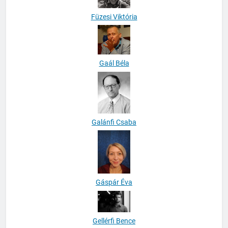
Füzesi Viktória
Gaál Béla
Galánfi Csaba
Gáspár Éva
Gellérfi Bence