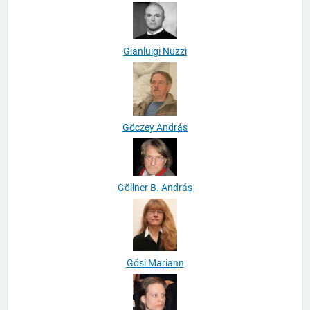
Gianluigi Nuzzi
Göczey András
Göllner B. András
Gősi Mariann