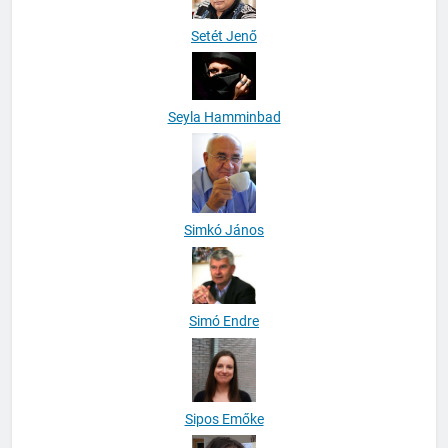
Setét Jenő
Seyla Hamminbad
Simkó János
Simó Endre
Sipos Emőke