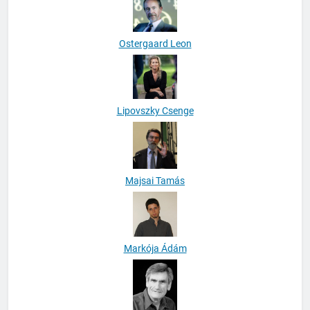
Ostergaard Leon
Lipovszky Csenge
Majsai Tamás
Markója Ádám