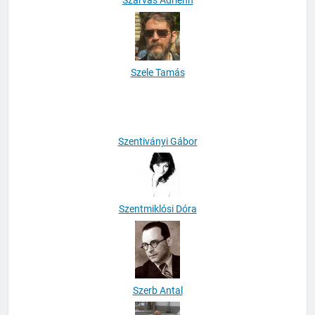
Szarvas Adrienn
Szele Tamás
Szentiványi Gábor
Szentmiklósi Dóra
Szerb Antal
Szoboszlai Krisztina