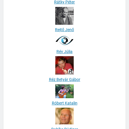
Rátky Péter
Rejtő Jenő
Rév Júlia
Réz Betyár Gábor
Róbert Katalin