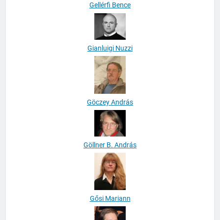
Gellérfi Bence
Gianluigi Nuzzi
Göczey András
Göllner B. András
Gősi Mariann