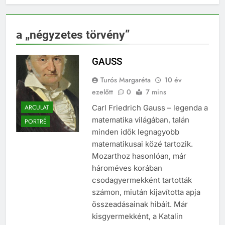
a „négyzetes törvény”
GAUSS
Turós Margaréta
10 év
ezelőtt
0
7 mins
ARCULAT
Carl Friedrich Gauss – legenda a
matematika világában, talán
PORTRÉ
minden idők legnagyobb
matematikusai közé tartozik.
Mozarthoz hasonlóan, már
hároméves korában
csodagyermekként tartották
számon, miután kijavította apja
összeadásainak hibáit. Már
kisgyermekként, a Katalin