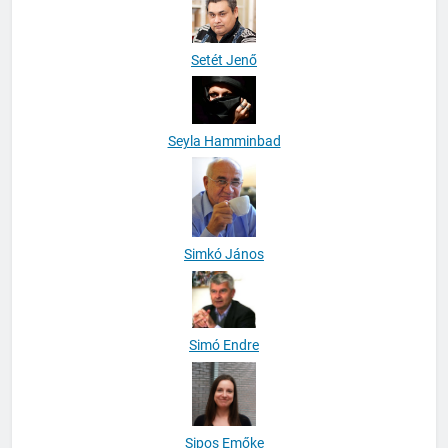
Setét Jenő
Seyla Hamminbad
Simkó János
Simó Endre
Sipos Emőke