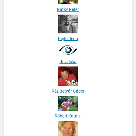
Rátky Péter
Rejtő Jenő
Rév Júlia
Réz Betyár Gábor
Róbert Katalin