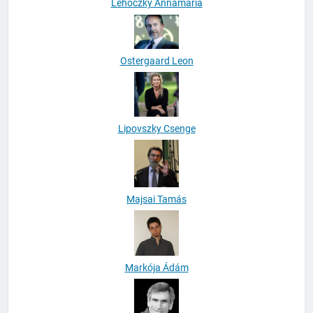
Lehoczky Annamária
Ostergaard Leon
Lipovszky Csenge
Majsai Tamás
Markója Ádám