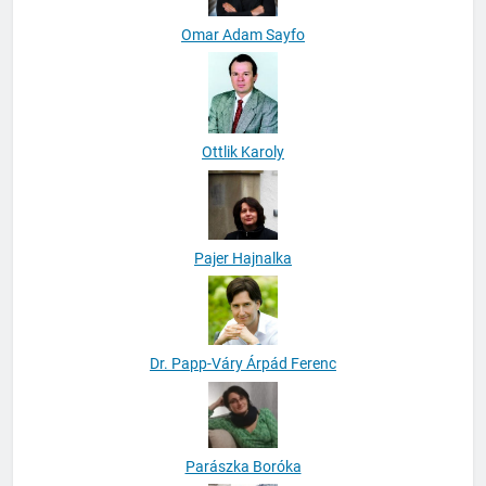
Omar Adam Sayfo
Ottlik Karoly
Pajer Hajnalka
Dr. Papp-Váry Árpád Ferenc
Parászka Boróka