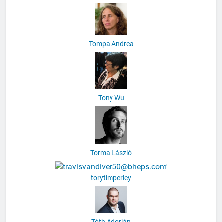
Tompa Andrea
Tony Wu
Torma László
torytimperley
Tóth Adorján