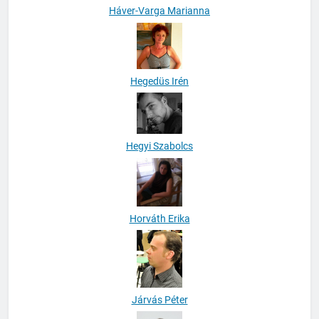
Háver-Varga Marianna
Hegedüs Irén
Hegyi Szabolcs
Horváth Erika
Járvás Péter