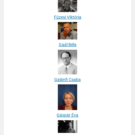
Füzesi Viktória
Gaál Béla
Galánfi Csaba
Gáspár Éva