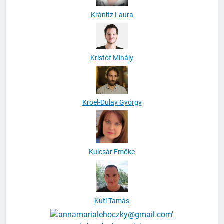
Kránitz Laura
Kristóf Mihály
Kröel-Dulay György
Kulcsár Emőke
Kuti Tamás