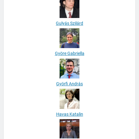
Gulyás Szilárd
Györe Gabriella
Györfi András
Havas Katalin