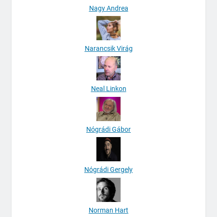
Nagy Andrea
Narancsik Virág
Neal Linkon
Nógrádi Gábor
Nógrádi Gergely
Norman Hart