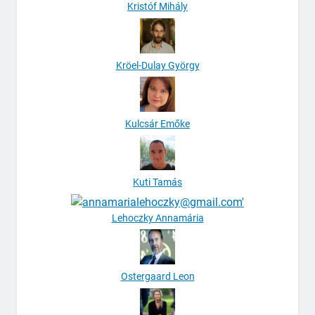
Kristóf Mihály
Kröel-Dulay György
Kulcsár Emőke
Kuti Tamás
Lehoczky Annamária
Ostergaard Leon