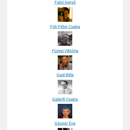
Fabó Gergő
Fóti Péter Csaba
Füzesi Viktória
Gaál Béla
Galánfi Csaba
Gáspár Éva