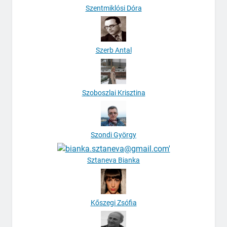
Szentmiklósi Dóra
Szerb Antal
Szoboszlai Krisztina
Szondi György
Sztaneva Bianka
Kőszegi Zsófia