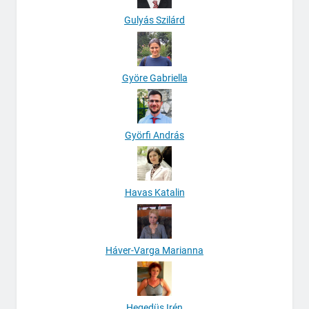
Gulyás Szilárd
Györe Gabriella
Györfi András
Havas Katalin
Háver-Varga Marianna
Hegedüs Irén