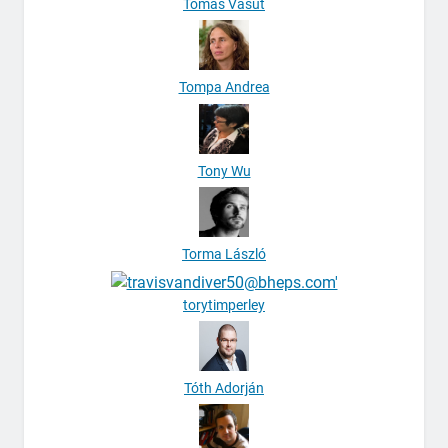
Tomáš Vašut
Tompa Andrea
Tony Wu
Torma László
torytimperley
Tóth Adorján