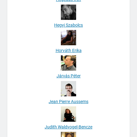
Hegyi Szabolcs
Horváth Erika
Járvás Péter
Jean Pierre Aussems
Judith Waldvogel-Bencze