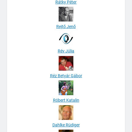
Rátky Péter
Rejtő Jenő
Rév Júlia
Réz Betyár Gábor
Róbert Katalin
Dahlke Rüdiger