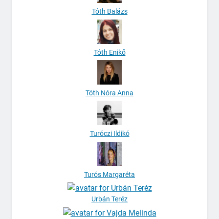
Tóth Balázs
Tóth Enikő
Tóth Nóra Anna
Turóczi Ildikó
Turós Margaréta
Urbán Teréz