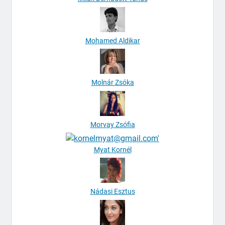
Mohamed Aldikar
Molnár Zsóka
Morvay Zsófia
Myat Kornél
Nádasi Esztus