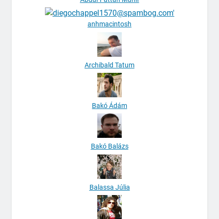
anhmacintosh
Archibald Tatum
Bakó Ádám
Bakó Balázs
Balassa Júlia