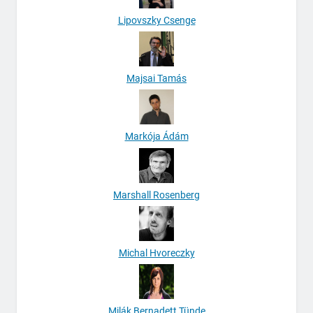
Lipovszky Csenge
Majsai Tamás
Markója Ádám
Marshall Rosenberg
Michal Hvoreczky
Milák Bernadett Tünde