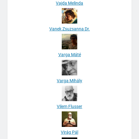
Vajda Melinda
Vanek Zsuzsanna Dr.
Varga Máté
Varga Mihály
Vilem Flusser
Virág Pál