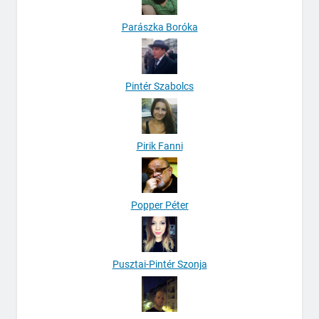
Parászka Boróka
Pintér Szabolcs
Pirik Fanni
Popper Péter
Pusztai-Pintér Szonja