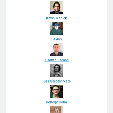
Kevin Mitnick
Kis Alex
Kisantal Tamás
Kiss Gergely Máté
Kőhegyi Ilona