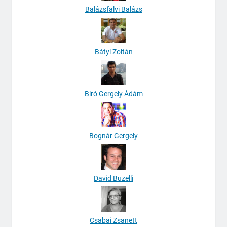
Balázsfalvi Balázs
Bátyi Zoltán
Biró Gergely Ádám
Bognár Gergely
David Buzelli
Csabai Zsanett