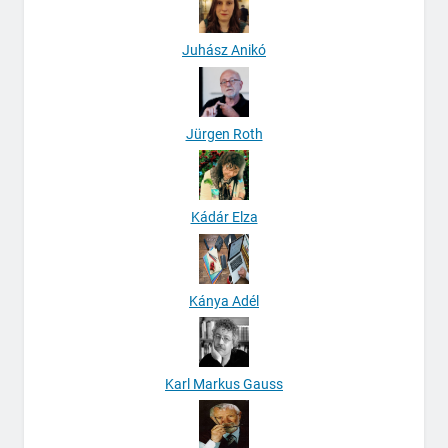
Juhász Anikó
Jürgen Roth
Kádár Elza
Kánya Adél
Karl Markus Gauss