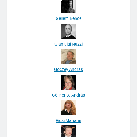
Gellérfi Bence
Gianluigi Nuzzi
Göczey András
Göllner B. András
Gősi Mariann