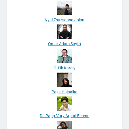
Nyiri Zsuzsanna Jolán
Omar Adam Sayfo
Ottlik Karoly
Pajer Hajnalka
Dr. Papp-Váry Árpád Ferenc