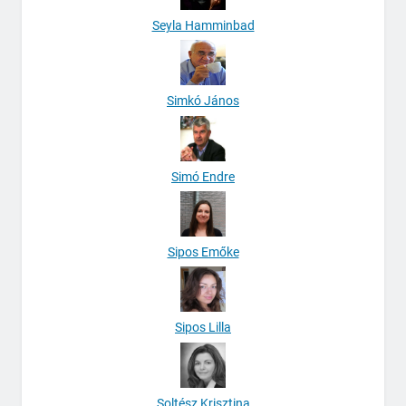
Seyla Hamminbad
Simkó János
Simó Endre
Sipos Emőke
Sipos Lilla
Soltész Krisztina