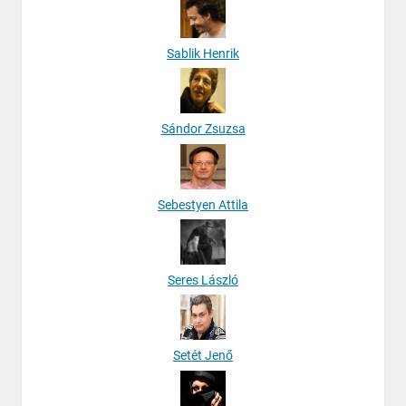
Sablik Henrik
Sándor Zsuzsa
Sebestyen Attila
Seres László
Setét Jenő