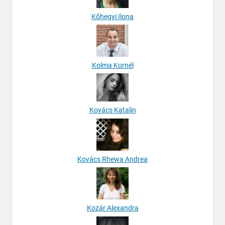
Kőhegyi Ilona
Kolma Kornél
Kovács Katalin
Kovács Rhewa Andrea
Kozár Alexandra