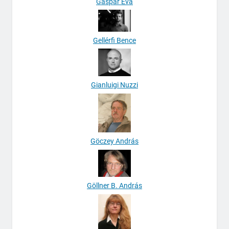
Gáspár Éva
Gellérfi Bence
Gianluigi Nuzzi
Göczey András
Göllner B. András