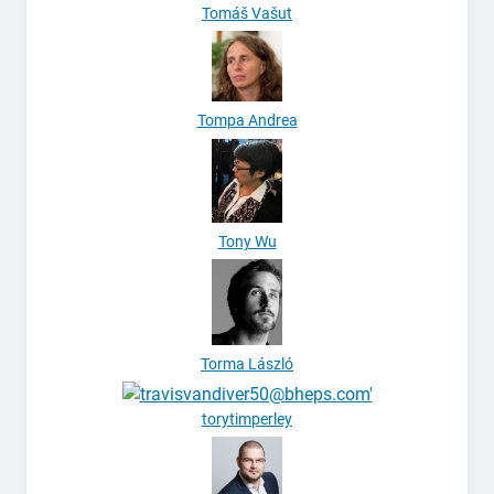
Tomáš Vašut
Tompa Andrea
Tony Wu
Torma László
torytimperley