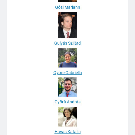
Gősi Mariann
Gulyás Szilárd
Györe Gabriella
Györfi András
Havas Katalin