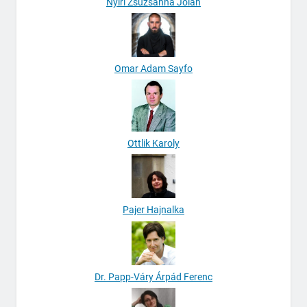
Nyiri Zsuzsanna Jolán
Omar Adam Sayfo
Ottlik Karoly
Pajer Hajnalka
Dr. Papp-Váry Árpád Ferenc