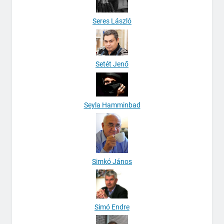
Seres László
Setét Jenő
Seyla Hamminbad
Simkó János
Simó Endre