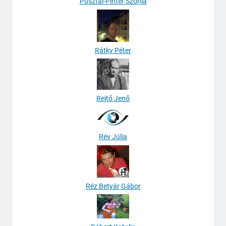
Pusztai-Pintér Szonja
Rátky Péter
Rejtő Jenő
Rév Júlia
Réz Betyár Gábor