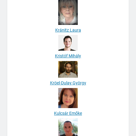
Kránitz Laura
Kristóf Mihály
Kröel-Dulay György
Kulcsár Emőke