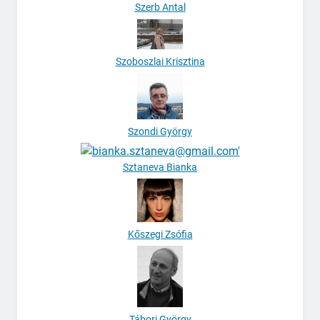
Szerb Antal
Szoboszlai Krisztina
Szondi György
Sztaneva Bianka
Kőszegi Zsófia
Tábori György