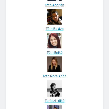
Tóth Adorján
Tóth Balázs
Tóth Enikő
Tóth Nóra Anna
Turóczi Ildikó