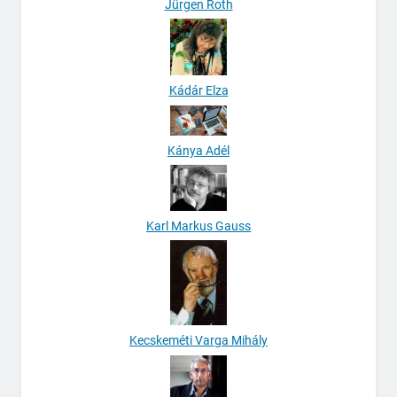
Jürgen Roth
Kádár Elza
Kánya Adél
Karl Markus Gauss
Kecskeméti Varga Mihály