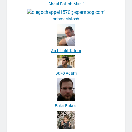
Abdul-Fattah Munif
anhmacintosh
Archibald Tatum
Bakó Ádám
Bakó Balázs