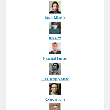
Kevin Mitnick
Kis Alex
Kisantal Tamás
Kiss Gergely Máté
Kőhegyi Ilona