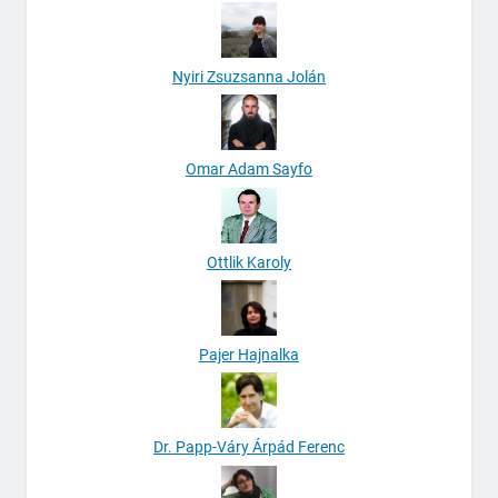
Nyiri Zsuzsanna Jolán
Omar Adam Sayfo
Ottlik Karoly
Pajer Hajnalka
Dr. Papp-Váry Árpád Ferenc