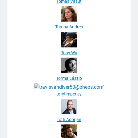
Tomáš Vašut
Tompa Andrea
Tony Wu
Torma László
torytimperley
Tóth Adorján