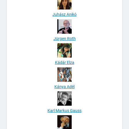
Juhász Anikó
Jürgen Roth
Kádár Elza
Kánya Adél
Karl Markus Gauss