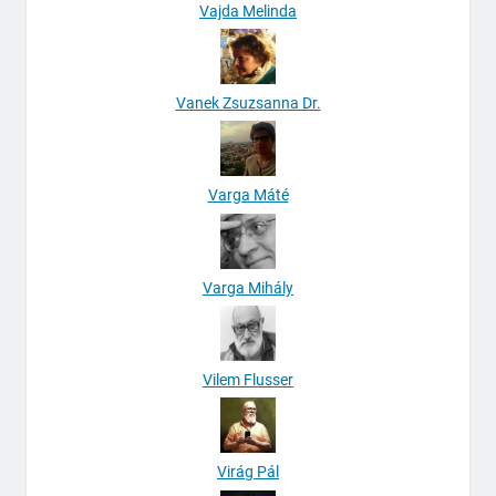
Vajda Melinda
Vanek Zsuzsanna Dr.
Varga Máté
Varga Mihály
Vilem Flusser
Virág Pál