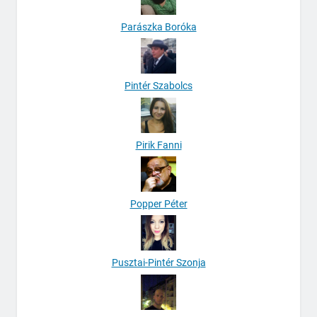
Parászka Boróka
Pintér Szabolcs
Pirik Fanni
Popper Péter
Pusztai-Pintér Szonja