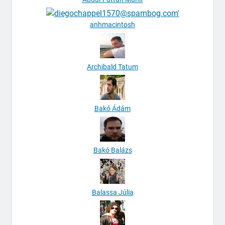
anhmacintosh
Archibald Tatum
Bakó Ádám
Bakó Balázs
Balassa Júlia