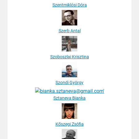
Szentmiklósi Dóra
Szerb Antal
Szoboszlai Krisztina
Szondi György
Sztaneva Bianka
Kőszegi Zsófia