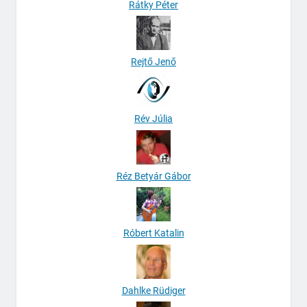
Rátky Péter
Rejtő Jenő
Rév Júlia
Réz Betyár Gábor
Róbert Katalin
Dahlke Rüdiger