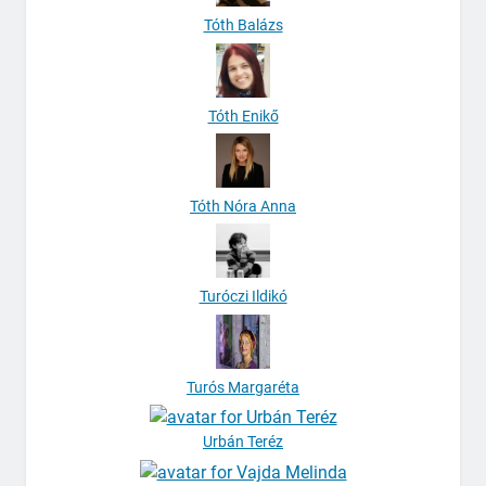
Tóth Balázs
Tóth Enikő
Tóth Nóra Anna
Turóczi Ildikó
Turós Margaréta
Urbán Teréz