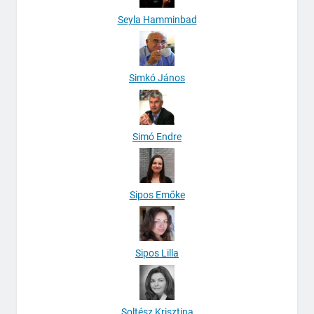
Seyla Hamminbad
Simkó János
Simó Endre
Sipos Emőke
Sipos Lilla
Soltész Krisztina