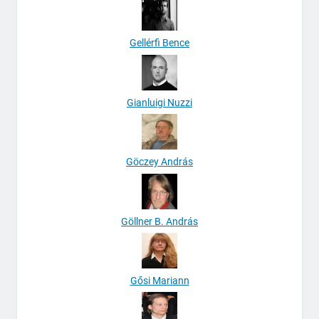
Gellérfi Bence
Gianluigi Nuzzi
Göczey András
Göllner B. András
Gősi Mariann