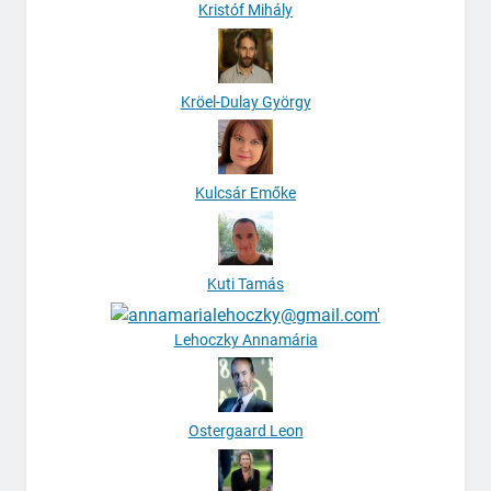
Kristóf Mihály
Kröel-Dulay György
Kulcsár Emőke
Kuti Tamás
Lehoczky Annamária
Ostergaard Leon