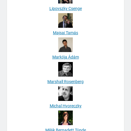
Lipovszky Csenge
Majsai Tamás
Markója Ádám
Marshall Rosenberg
Michal Hvoreczky
Milák Bernadett Tünde