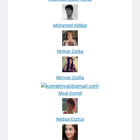
Mohamed Aldikar
Molnár Zsóka
Morvay Zsófia
Myat Kornél
Nádasi Esztus