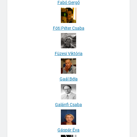
Fabó Gergő
Fóti Péter Csaba
Füzesi Viktória
Gaál Béla
Galánfi Csaba
Gáspár Éva