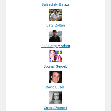
Balázsfalvi Balázs
Bátyi Zoltán
Biró Gergely Ádám
Bognár Gergely
David Buzelli
Csabai Zsanett