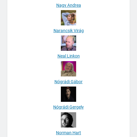
Nagy Andrea
Narancsik Virág
Neal Linkon
Nógrádi Gábor
Nógrádi Gergely
Norman Hart