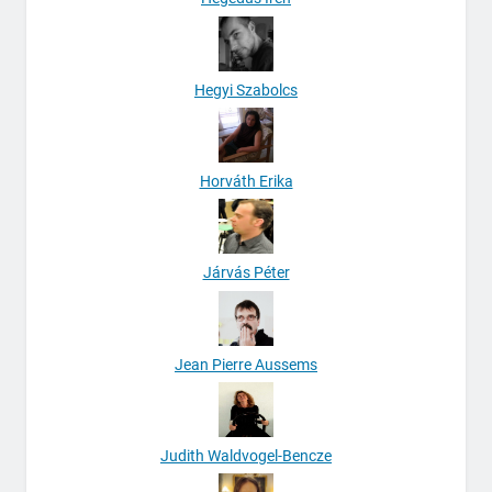
Hegyi Szabolcs
Horváth Erika
Járvás Péter
Jean Pierre Aussems
Judith Waldvogel-Bencze