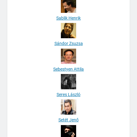
Sablik Henrik
Sándor Zsuzsa
Sebestyen Attila
Seres László
Setét Jenő