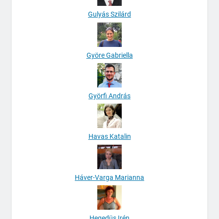
Gulyás Szilárd
Györe Gabriella
Györfi András
Havas Katalin
Háver-Varga Marianna
Hegedüs Irén