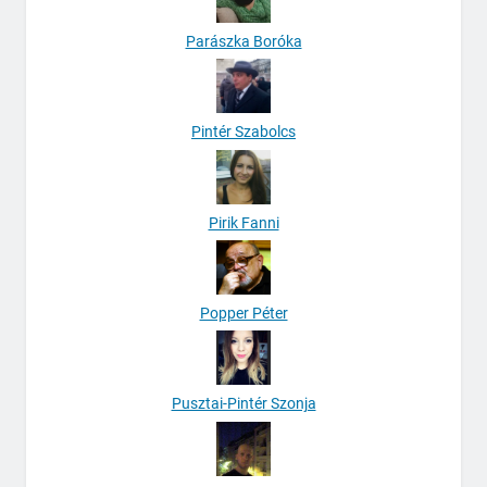
Parászka Boróka
Pintér Szabolcs
Pirik Fanni
Popper Péter
Pusztai-Pintér Szonja