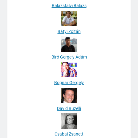
Balázsfalvi Balázs
Bátyi Zoltán
Biró Gergely Ádám
Bognár Gergely
David Buzelli
Csabai Zsanett