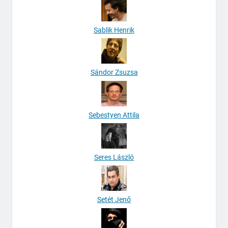
Sablik Henrik
Sándor Zsuzsa
Sebestyen Attila
Seres László
Setét Jenő