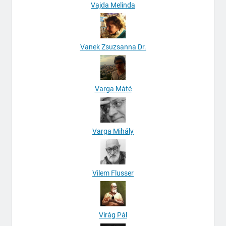
Vajda Melinda
Vanek Zsuzsanna Dr.
Varga Máté
Varga Mihály
Vilem Flusser
Virág Pál