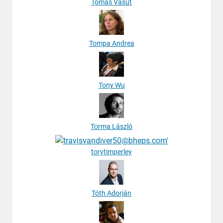
Tomáš Vašut
Tompa Andrea
Tony Wu
Torma László
torytimperley
Tóth Adorján