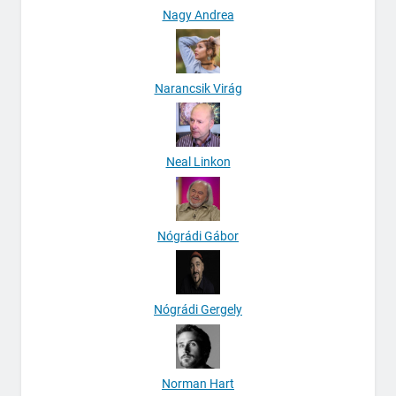
Nagy Andrea
Narancsik Virág
Neal Linkon
Nógrádi Gábor
Nógrádi Gergely
Norman Hart