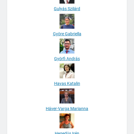
Gulyás Szilárd
Györe Gabriella
Györfi András
Havas Katalin
Háver-Varga Marianna
Hegedüs Irén