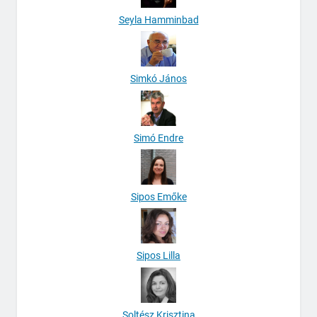
Seyla Hamminbad
Simkó János
Simó Endre
Sipos Emőke
Sipos Lilla
Soltész Krisztina