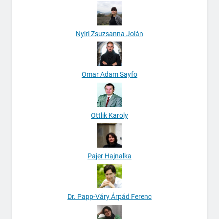
Nyiri Zsuzsanna Jolán
Omar Adam Sayfo
Ottlik Karoly
Pajer Hajnalka
Dr. Papp-Váry Árpád Ferenc