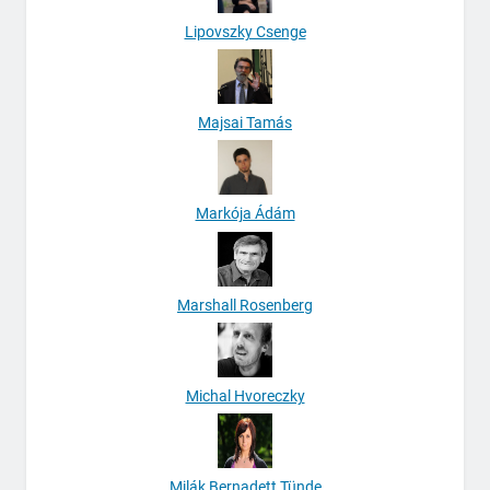
Lipovszky Csenge
Majsai Tamás
Markója Ádám
Marshall Rosenberg
Michal Hvoreczky
Milák Bernadett Tünde