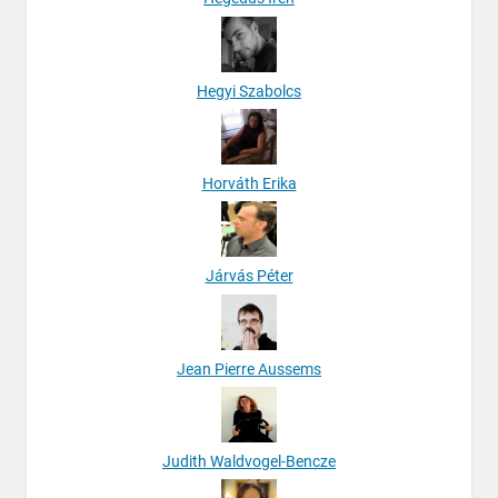
Hegyi Szabolcs
Horváth Erika
Járvás Péter
Jean Pierre Aussems
Judith Waldvogel-Bencze