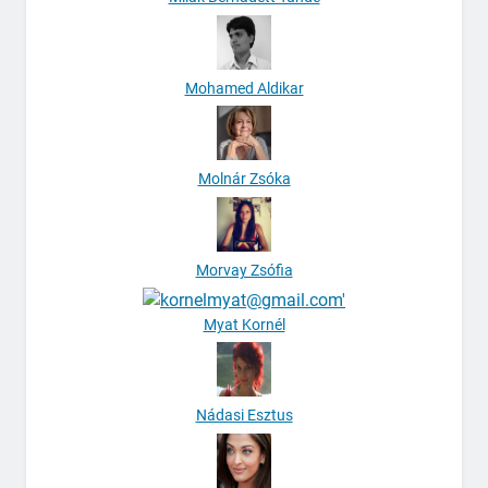
Mohamed Aldikar
Molnár Zsóka
Morvay Zsófia
Myat Kornél
Nádasi Esztus