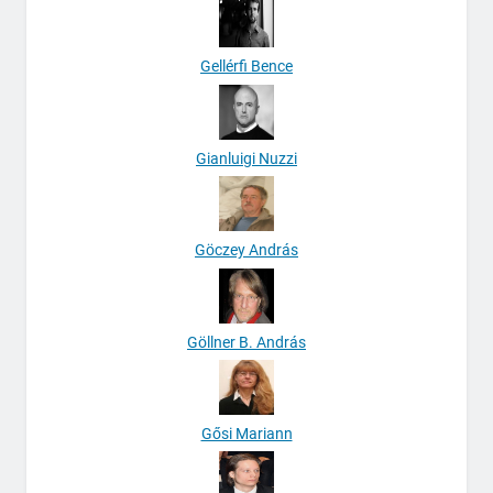
Gellérfi Bence
Gianluigi Nuzzi
Göczey András
Göllner B. András
Gősi Mariann