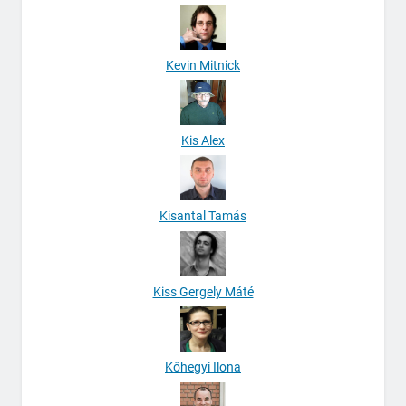
Kevin Mitnick
Kis Alex
Kisantal Tamás
Kiss Gergely Máté
Kőhegyi Ilona