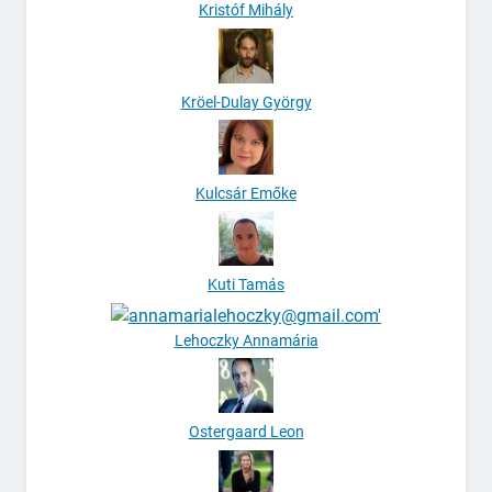
Kristóf Mihály
Kröel-Dulay György
Kulcsár Emőke
Kuti Tamás
Lehoczky Annamária
Ostergaard Leon