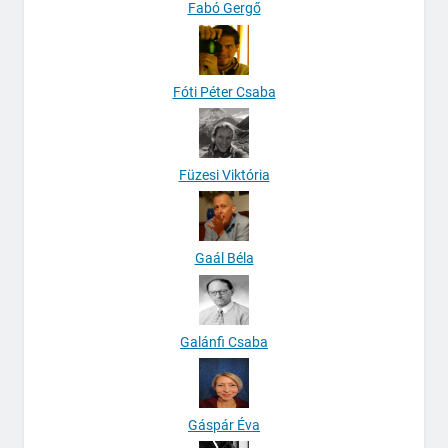
Fabó Gergő
Fóti Péter Csaba
Füzesi Viktória
Gaál Béla
Galánfi Csaba
Gáspár Éva