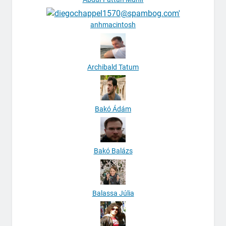
anhmacintosh
Archibald Tatum
Bakó Ádám
Bakó Balázs
Balassa Júlia