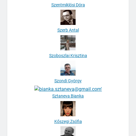
Szentmiklósi Dóra
Szerb Antal
Szoboszlai Krisztina
Szondi György
Sztaneva Bianka
Kőszegi Zsófia