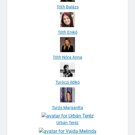
Tóth Balázs
Tóth Enikő
Tóth Nóra Anna
Turóczi Ildikó
Turós Margaréta
Urbán Teréz