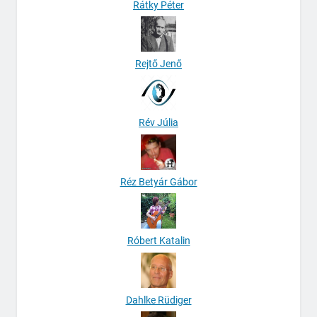
Rátky Péter
Rejtő Jenő
Rév Júlia
Réz Betyár Gábor
Róbert Katalin
Dahlke Rüdiger