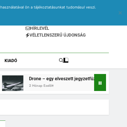
használatával ön a tájékoztatásunkat tudomásul veszi.
HÍRLEVÉL
VÉLETLENSZERŰ ÚJDONSÁG
KIADÓ
Drone – egy elveszett jegyzetfüzet kitépett lapjai
2 Hónap Ezelőtt