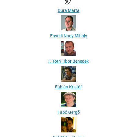
Dura Márta
Enyedi Nagy Mihály
F. Tóth Tibor Benedek
Fábián Kristóf
Fabó Gergő