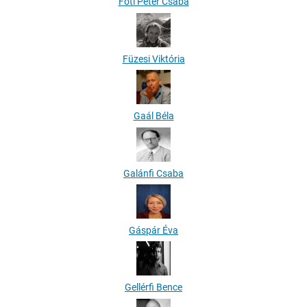
Fóti Péter Csaba
Füzesi Viktória
Gaál Béla
Galánfi Csaba
Gáspár Éva
Gellérfi Bence