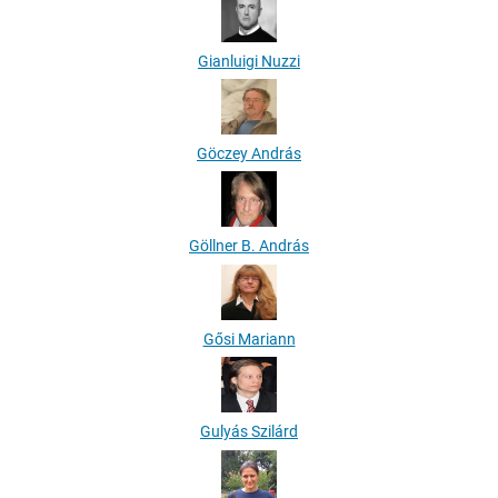
Gianluigi Nuzzi
Göczey András
Göllner B. András
Gősi Mariann
Gulyás Szilárd