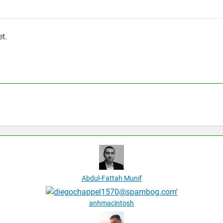
et.
Abdul-Fattah Munif
anhmacintosh