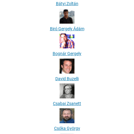
Bátyi Zoltán
Biró Gergely Ádám
Bognár Gergely
David Buzelli
Csabai Zsanett
Csóka György