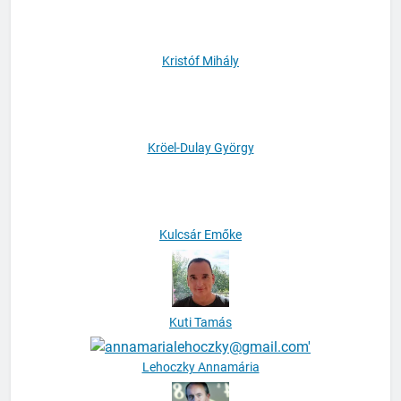
Kristóf Mihály
Kröel-Dulay György
Kulcsár Emőke
Kuti Tamás
Lehoczky Annamária