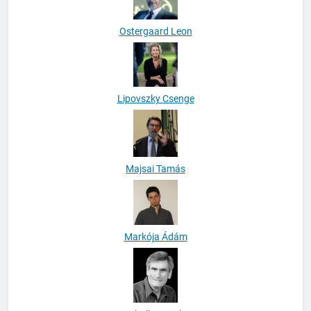
Ostergaard Leon
Lipovszky Csenge
Majsai Tamás
Markója Ádám