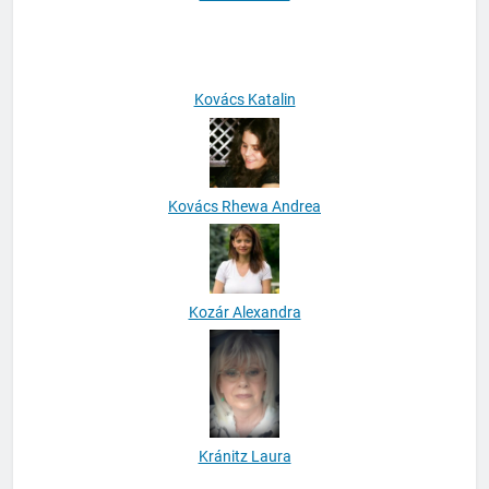
Kolma Kornél
Kovács Katalin
Kovács Rhewa Andrea
Kozár Alexandra
Kránitz Laura