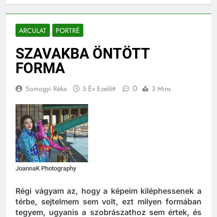
ARCULAT
PORTRÉ
SZAVAKBA ÖNTÖTT
FORMA
0
Somogyi Réka
5 Év Ezelőtt
3 Mins
JoannaK Photography
Régi vágyam az, hogy a képeim kiléphessenek a
térbe, sejtelmem sem volt, ezt milyen formában