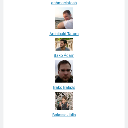
anhmacintosh
Archibald Tatum
Bakó Ádám
Bakó Balázs
Balassa Júlia