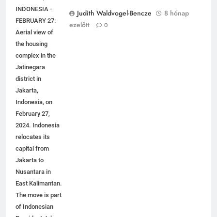
NUSANTARA
JAKARTA,
INDONESIA -
Judith Waldvogel-Bencze
8 hónap
FEBRUARY 27:
ezelőtt
0
Aerial view of
the housing
complex in the
Jatinegara
district in
Jakarta,
Indonesia, on
February 27,
2024. Indonesia
relocates its
capital from
Jakarta to
Nusantara in
East Kalimantan.
The move is part
of Indonesian