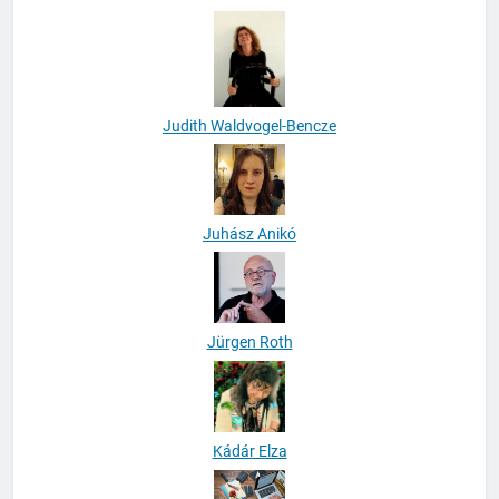
Jean Pierre Aussems
Judith Waldvogel-Bencze
Juhász Anikó
Jürgen Roth
Kádár Elza