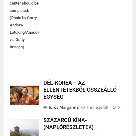
Nusantara's city
center should be
completed.
(Photo by Garry
Andrew
Lotulung/Anadolu
via Getty
Images)
DÉL-KOREA – AZ
ELLENTÉTEKBŐL ÖSSZEÁLLÓ
EGYSÉG
Turós Margaréta
1 év ezelőtt
0
SZÁZARCÚ KÍNA-
(NAPLÓRÉSZLETEK)