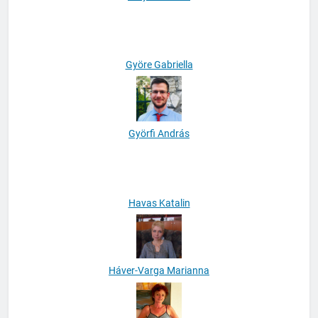
Gulyás Szilárd
Györe Gabriella
Györfi András
Havas Katalin
Háver-Varga Marianna