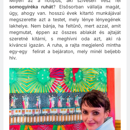
Milyen az a nőtípus, aki szívesen vesz fel
somogyiréka ruhát
? Elsősorban vállalja magát,
úgy, ahogy van. hosszú évek kitartó munkájával
megszerette azt a testet, mely lénye lényegének
lakhelye. Nem bánja, ha feltűnő, mert azzal, amit
megmutat, éppen az összes ablakát és ajtaját
szeretné kitárni, s meghívni oda azt, aki rá
kíváncsi igazán. A ruha, a rajta megjelenő mintha
egy-egy felirat a bejáraton, mely minél beljebb
hív.