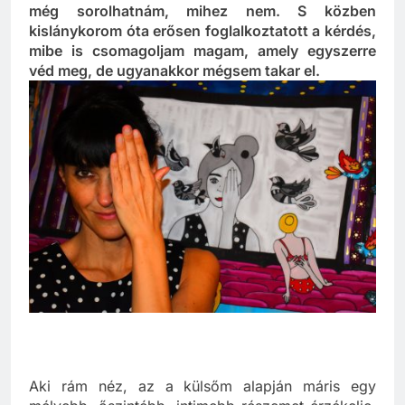
tegyem, ugyanis a szobrászathoz sem értek, és
még sorolhatnám, mihez nem. S közben
kislánykorom óta erősen foglalkoztatott a kérdés,
mibe is csomagoljam magam, amely egyszerre
véd meg, de ugyanakkor mégsem takar el.
Aki rám néz, az a külsőm alapján máris egy