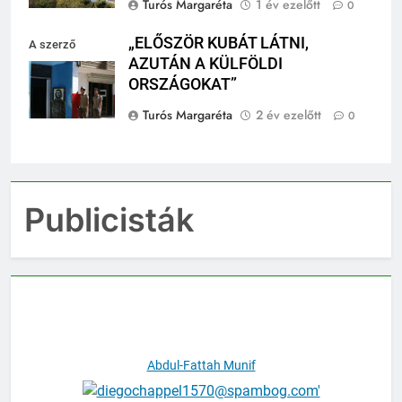
Turós Margaréta
1 év ezelőtt
0
„ELŐSZÖR KUBÁT LÁTNI,
A szerző
AZUTÁN A KÜLFÖLDI
felvétele
ORSZÁGOKAT”
Turós Margaréta
2 év ezelőtt
0
Publicisták
Abdul-Fattah Munif