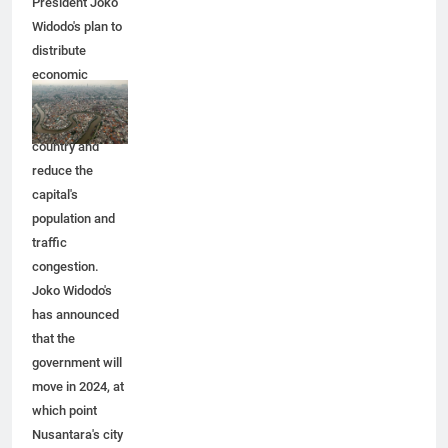
President Joko
Widodo's plan to
distribute
economic
activity
throughout the
country and
reduce the
capital's
population and
traffic
congestion.
Joko Widodo's
has announced
that the
government will
move in 2024, at
which point