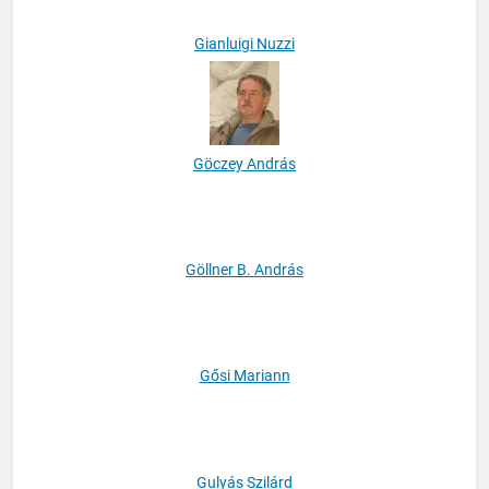
Gianluigi Nuzzi
Göczey András
Göllner B. András
Gősi Mariann