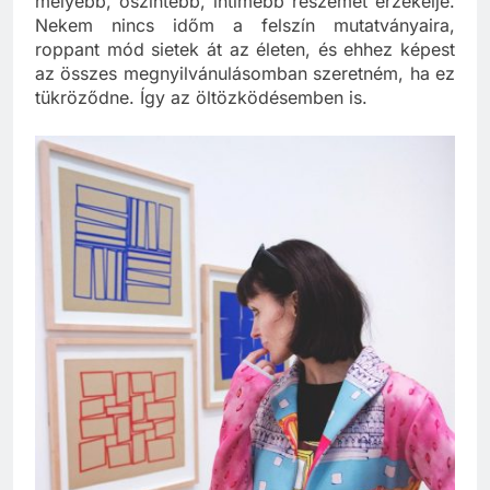
mélyebb, őszintébb, intimebb részemet érzékelje.
Nekem nincs időm a felszín mutatványaira,
roppant mód sietek át az életen, és ehhez képest
az összes megnyilvánulásomban szeretném, ha ez
tükröződne. Így az öltözködésemben is.