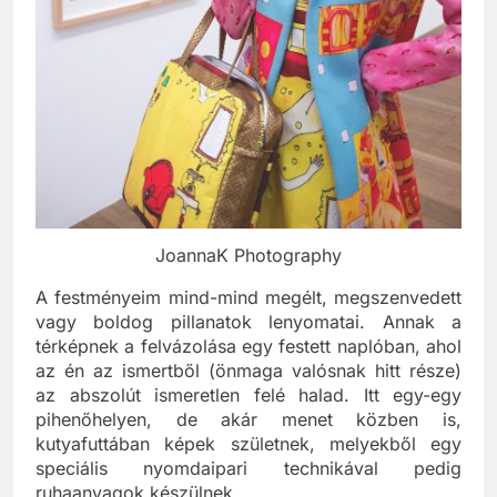
JoannaK Photography
A festményeim mind-mind megélt, megszenvedett
vagy boldog pillanatok lenyomatai. Annak a
térképnek a felvázolása egy festett naplóban, ahol
az én az ismertből (önmaga valósnak hitt része)
az abszolút ismeretlen felé halad. Itt egy-egy
pihenőhelyen, de akár menet közben is,
kutyafuttában képek születnek, melyekből egy
speciális nyomdaipari technikával pedig