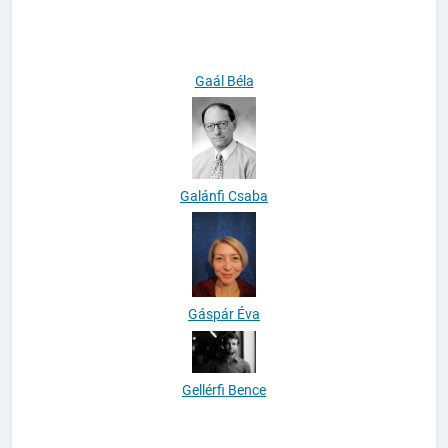
Füzesi Viktória
Gaál Béla
Galánfi Csaba
Gáspár Éva
Gellérfi Bence