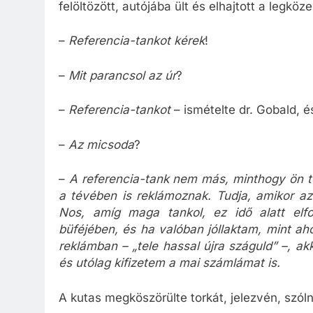
felöltözött, autójába ült és elhajtott a legköz
–
Referencia-tankot kérek
!
–
Mit parancsol az úr
?
–
Referencia-tankot
– ismételte dr. Gobald, é
–
Az micsoda
?
–
A referencia-tank nem más, minthogy ön tel
a tévében is reklámoznak. Tudja, amikor azt
Nos, amíg maga tankol, ez idő alatt elfo
büféjében, és ha valóban jóllaktam, mint aho
reklámban – „tele hassal újra száguld” –, ak
és utólag kifizetem a mai számlámat is.
A kutas megköszörülte torkát, jelezvén, szóln