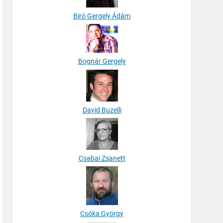
Biró Gergely Ádám
Bognár Gergely
David Buzelli
Csabai Zsanett
Csóka György