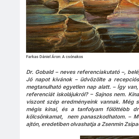
Farkas Dániel Áron: A csónakos
Dr. Gobald – neves referenciakutató –, belé
Jó napot kívánok – üdvözölte a recepciós
megtanulható egyetlen nap alatt. – Így van,
referenciát iskolájukról? – Sajnos nem. Kín
viszont szép eredményeink vannak. Még sen
mégis kínai, és a tanfolyam fölöttébb d
kölcsönkamat, nem panaszkodhatom. – Megé
ajtón, eredetiben olvashatja a Zsenmin Zsipaó