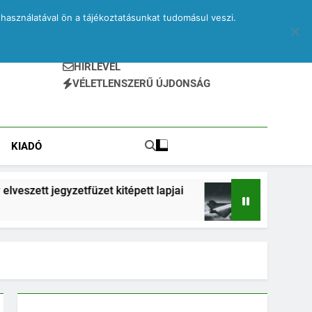
használatával ön a tájékoztatásunkat tudomásul veszi.
HÍRLEVÉL
VÉLETLENSZERŰ ÚJDONSÁG
KIADÓ
füzet kitépett lapjai
Drone – egy elveszett jeg
2 Hónap Ezelőtt