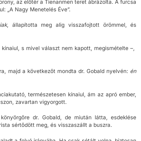
 torony, az előtér a Tienanmen teret ábrázolta. A furcsa
iul: „A Nagy Menetelés Éve”.
iak
, állapította meg alig visszafojtott örömmel, és
ínaiul, s mivel választ nem kapott, megismételte –,
ra, majd a következőt mondta dr. Gobald nyelvén:
én
nciakutató, természetesen kínaiul, ám az apró ember,
uszon, zavartan vigyorgott.
 könyörgőre dr. Gobald, de miután látta, esdeklése
rista sértődött meg, és visszaszállt a buszra.
zaladt a folyó irányába. Ha csak sétált volna, biztosan