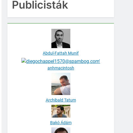
Publicisták
Abdul-Fattah Munif
anhmacintosh
Archibald Tatum
Bakó Ádám