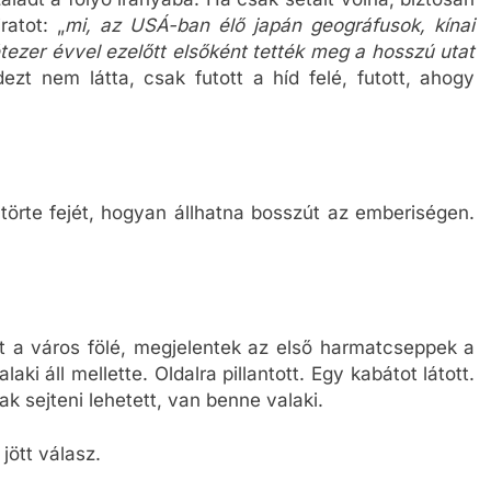
atot: „
mi, az USÁ-ban élő japán geográfusok, kínai
étezer évvel ezelőtt elsőként tették meg a hosszú utat
ezt nem látta, csak futott a híd felé, futott, ahogy
n törte fejét, hogyan állhatna bosszút az emberiségen.
tt a város fölé, megjelentek az első harmatcseppek a
ki áll mellette. Oldalra pillantott. Egy kabátot látott.
ak sejteni lehetett, van benne valaki.
jött válasz.