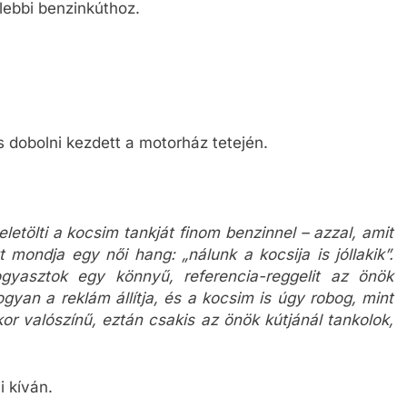
elebbi benzinkúthoz.
s dobolni kezdett a motorház tetején.
etölti a kocsim tankját finom benzinnel – azzal, amit
 mondja egy női hang: „nálunk a kocsija is jóllakik”.
gyasztok egy könnyű, referencia-reggelit az önök
gyan a reklám állítja, és a kocsim is úgy robog, mint
kor valószínű, eztán csakis az önök kútjánál tankolok,
i kíván.