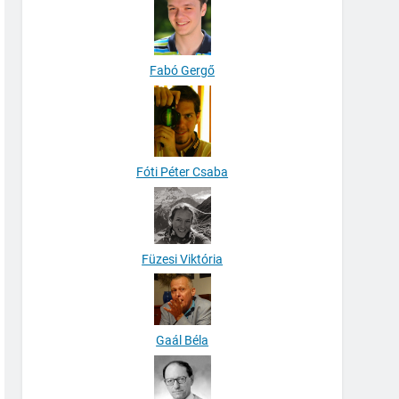
Fabó Gergő
Fóti Péter Csaba
Füzesi Viktória
Gaál Béla