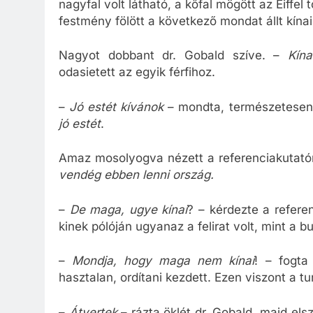
nagyfal volt látható, a kőfal mögött az Eiffel
festmény fölött a következő mondat állt kína
Nagyot dobbant dr. Gobald szíve. –
Kína
odasietett az egyik férfihoz.
–
Jó estét kívánok
– mondta, természetesen k
jó estét
.
Amaz mosolyogva nézett a referenciakutató
vendég ebben lenni ország.
–
De maga, ugye kínai
? – kérdezte a refere
kinek pólóján ugyanaz a felirat volt, mint a b
–
Mondja, hogy maga nem kínai
! – fogta
hasztalan, ordítani kezdett. Ezen viszont a tu
–
Átvertek
– rázta öklét dr. Gobald, majd els