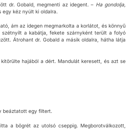
tött dr. Gobald, megmenti az idegent. –
Ha gondolja,
s egy kéz nyúlt ki oldalra.
tató, ám az idegen megmarkolta a korlátot, és könnyű
zétnyílt a kabátja, fekete szárnyként terült a folyó
ött. Átrohant dr. Gobald a másik oldalra, hátha látja
kitörülte hajából a dért. Mandulát keresett, és azt se
 beáztatott egy filtert.
itta a bögrét az utolsó cseppig. Megborotválkozott,