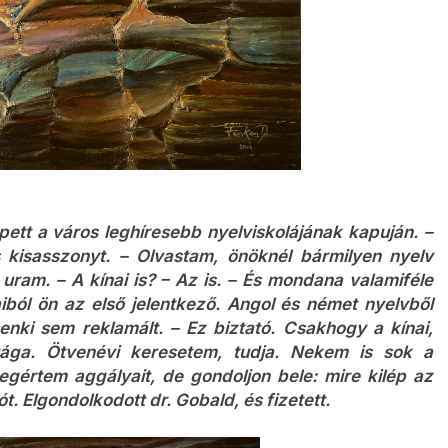
pett a város leghíresebb nyelviskolájának kapuján. –
 kisasszonyt. – Olvastam, önöknél bármilyen nyelv
 uram. – A kínai is? – Az is. – És mondana valamiféle
aiból ön az első jelentkező. Angol és német nyelvből
ki sem reklamált. – Ez biztató. Csakhogy a kínai,
rága. Ötvenévi keresetem, tudja. Nekem is sok a
rtem aggályait, de gondoljon bele: mire kilép az
t. Elgondolkodott dr. Gobald, és fizetett.