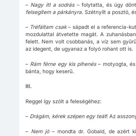
–
Nagy itt a sodrás
– folytatta, és úgy dön
felsegítem a párkányra
. Szétnyílt a posztó, é
–
Tréfáltam csak
– sápadt el a referencia-ku
mozdulattal átvetette magát. A zuhanásban s
felett. Nem volt csobbanás, a víz sem gyűrűz
az idegent, de ugyanaz a folyó rohant ott is.
–
Rám férne egy kis pihenés
– motyogta, és 
bánta, hogy keserű.
III.
Reggel így szólt a feleségéhez:
–
Drágám, kérek szépen egy teát
! Az asszony
–
Nem jó
– mondta dr. Gobald, de azért ki