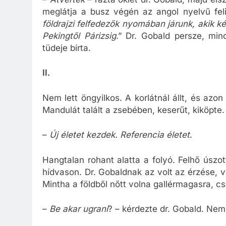
meglátja a busz végén az angol nyelvű felir
földrajzi felfedezők nyomában járunk, akik k
Pekingtől Párizsig
.” Dr. Gobald persze, mind
tüdeje bírta.
II.
Nem lett öngyilkos. A korlátnál állt, és azo
Mandulát talált a zsebében, keserűt, kiköpte.
–
Új életet kezdek. Referencia életet
.
Hangtalan rohant alatta a folyó. Felhő úszo
hídvason. Dr. Gobaldnak az volt az érzése, vala
Mintha a földből nőtt volna gallérmagasra, cs
–
Be akar ugrani
? – kérdezte dr. Gobald. Nem 