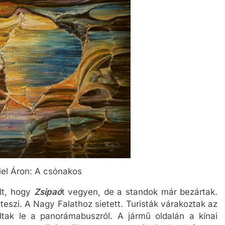
iel Áron: A csónakos
olt, hogy
Zsipaó
t vegyen, de a standok már bezártak.
teszi. A Nagy Falathoz sietett. Turisták várakoztak az
ltak le a panorámabuszról. A jármű oldalán a kínai