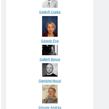
Galánfi Csaba
Gáspár Éva
Gellérfi Bence
Gianluigi Nuzzi
Göczey András