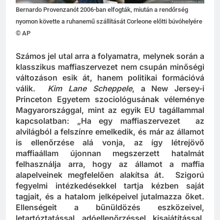
Bernardo Provenzanót 2006-ban elfogták, miután a rendőrség
nyomon követte a ruhanemű szállítását Corleone előtti búvóhelyére
© AP
Számos jel utal arra a folyamatra, melynek során a
klasszikus maffiaszervezet nem csupán minőségi
változáson esik át, hanem politikai formációvá
válik.
Kim Lane
Scheppele
, a New Jersey-i
Princeton Egyetem szociológusának véleménye
Magyarországgal, mint az egyik EU tagállammal
kapcsolatban: „Ha egy maffiaszervezet
az
alvilágból a felszínre emelkedik, és már az államot
is ellenőrzése alá vonja, az így létrejövő
maffiaállam újonnan megszerzett hatalmát
felhasználja arra, hogy az államot a maffia
alapelveinek megfelelően alakítsa át. Szigorú
fegyelmi intézkedésekkel tartja kézben saját
tagjait, és a hatalom jelképeivel jutalmazza őket.
Ellenségeit a bűnüldözés eszközeivel,