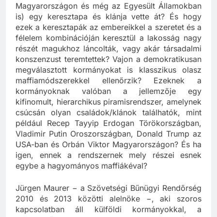
(például Oroszországban, Törökországban,
Magyarországon és még az Egyesült Államokban
is) egy keresztapa és klánja vette át? És hogy
ezek a keresztapák az embereikkel a szeretet és a
félelem kombinációján keresztül a lakosság nagy
részét magukhoz láncolták, vagy akár társadalmi
konszenzust teremtettek? Vajon a demokratikusan
megválasztott kormányokat is klasszikus olasz
maffiamódszerekkel ellenőrzik? Ezeknek a
kormányoknak valóban a jellemzője egy
kifinomult, hierarchikus piramisrendszer, amelynek
csúcsán olyan családok/klánok találhatók, mint
például Recep Tayyip Erdogan Törökországban,
Vladimir Putin Oroszországban, Donald Trump az
USA-ban és Orbán Viktor Magyarországon? És ha
igen, ennek a rendszernek mely részei esnek
egybe a hagyományos maffiákéval?
Jürgen Maurer − a Szövetségi Bűnügyi Rendőrség
2010 és 2013 közötti alelnöke −, aki szoros