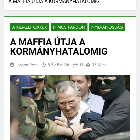
A MAFFIA ÚTJA A KORMÁNYHATALOMIG
A KIEMELT CIKKEK
NINCS PARDON
NYILVÁNOSSÁG
A MAFFIA ÚTJA A
KORMÁNYHATALOMIG
0
Jürgen Roth
5 Év Ezelőtt
15 Mins