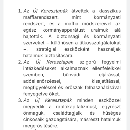
Az Új Keresztapák ismertetőjegyei
Az Új Keresztapák
átvették a klasszikus
maffiarendszert, mint kormányzati
rendszert, és a maffia módszereivel az
egész kormányapparátust uralmuk alá
hajtották. A biztonsági és kormányzati
szerveket − különösen a titkosszolgálatokat
−, stratégiai eszközként használják
hatalmuk biztosítására.
Az Új Keresztapák
szigorú fegyelmi
intézkedéseket alkalmaznak ellenfeleikkel
szemben, bűnvádi eljárással,
adóellenőrzéssel, kisajátítással,
megfigyeléssel és erőszak felhasználásával
fenyegetve őket.
Az Új Keresztapák
minden eszközzel
megvédik a rablókapitalizmust, egyrészt
önmaguk, családtagjaik és hűséges
cinkosaik gazdagítására, másrészt hatalmuk