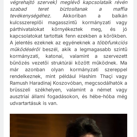
a bűnüldözésben (katonai, hírszerző szolgálatok,
végrehajtó szervek) meglévő kapcsolataik révén
szabad teret biztosítanak a maffia
tevékenységéhez.
Akkoriban a balkán
kulcsszereplői magasszintű kormányzati vagy
párthivatalokat környékeztek meg, és jó
kapcsolatokat tartottak fenn ezekben a körökben.
A jelentés ezeknek az egyéneknek a
többfunkciós
működéséről
beszél, akik a legmagasabb szintű
kormányzati, katonai, valamint a szervezett
bűnözés vezetői struktúrái között működnek. Ma
már azonban olyan kormányzati szereppel
rendelkeznek, mint például Hashim Thaçi vagy
Ramush Haradinaj Koszovóban, megcsodálhatók a
brüsszeli székhelyen, valamint a német vagy
ausztriai állami fogadásokon, és hébe-hóba még
udvartartásuk is van.