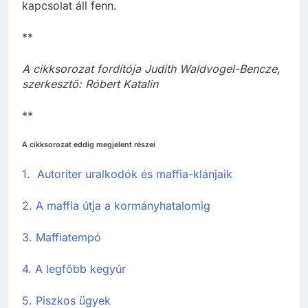
−, és a titkosszolgálatok között sokrétű és szoros
kapcsolat áll fenn.
**
A cikksorozat fordítója Judith Waldvogel-Bencze,
szerkesztő: Róbert Katalin
**
A cikksorozat eddig megjelent részei
1. Autoriter uralkodók és maffia-klánjaik
2. A maffia útja a kormányhatalomig
3. Maffiatempó
4. A legfőbb kegyúr