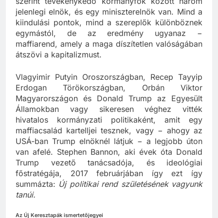
szerint tevékenykedő kormányfők között három
jelenlegi elnök, és egy miniszterelnök van. Mind a
kiindulási pontok, mind a szereplők különböznek
egymástól, de az eredmény ugyanaz −
maffiarend, amely a maga díszítetlen valóságában
átszövi a kapitalizmust.
Vlagyimir Putyin Oroszországban, Recep Tayyip
Erdogan Törökországban, Orbán Viktor
Magyarországon és Donald Trump az Egyesült
Államokban vagy sikeresen véghez vitték
hivatalos kormányzati politikaként, amit egy
maffiacsalád kartelljei tesznek, vagy − ahogy az
USÁ-ban Trump elnöknél látjuk − a legjobb úton
van afelé. Stephen Bannon, aki évek óta Donald
Trump vezető tanácsadója, és ideológiai
főstratégája, 2017 februárjában így ezt így
summázta:
Új politikai rend születésének vagyunk
tanúi.