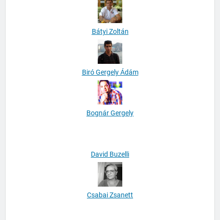
Bátyi Zoltán
Biró Gergely Ádám
Bognár Gergely
David Buzelli
Csabai Zsanett