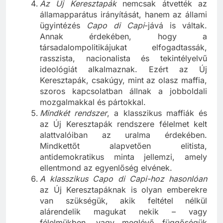
megerősítésére.
Az Új Keresztapák
nemcsak átvették az
államapparátus irányítását, hanem az állami
ügyintézés
Capo di Capi
-jává is váltak.
Annak érdekében, hogy a
társadalompolitikájukat elfogadtassák,
rasszista, nacionalista és tekintélyelvű
ideológiát alkalmaznak. Ezért az Új
Keresztapák, csakúgy, mint az olasz maffia,
szoros kapcsolatban állnak a jobboldali
mozgalmakkal és pártokkal.
Mindkét rendszer
, a klasszikus maffiák és
az Új Keresztapák rendszere félelmet kelt
alattvalóiban az uralma érdekében.
Mindkettőt alapvetően elitista,
antidemokratikus minta jellemzi, amely
ellentmond az egyenlőség elvének.
A klasszikus Capo di Capi-hoz hasonlóan
az Új Keresztapáknak is olyan emberekre
van szükségük, akik feltétel nélkül
alárendelik magukat nekik – vagy