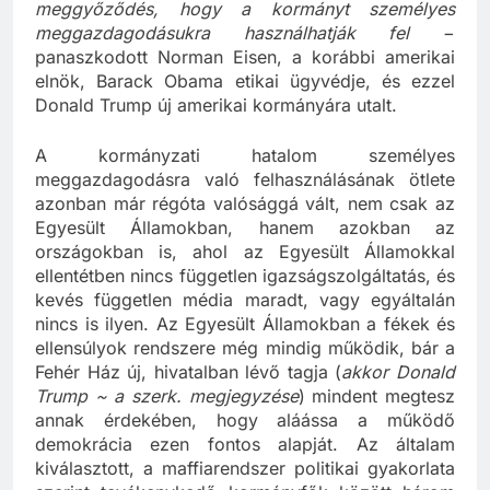
rákos daganat, úgy terjed bennük a
meggyőződés, hogy a kormányt személyes
meggazdagodásukra használhatják fel
−
panaszkodott Norman Eisen, a korábbi amerikai
elnök, Barack Obama etikai ügyvédje, és ezzel
Donald Trump új amerikai kormányára utalt.
A kormányzati hatalom személyes
meggazdagodásra való felhasználásának ötlete
azonban már régóta valósággá vált, nem csak az
Egyesült Államokban, hanem azokban az
országokban is, ahol az Egyesült Államokkal
ellentétben nincs független igazságszolgáltatás, és
kevés független média maradt, vagy egyáltalán
nincs is ilyen. Az Egyesült Államokban a fékek és
ellensúlyok rendszere még mindig működik, bár a
Fehér Ház új, hivatalban lévő tagja (
akkor Donald
Trump ~ a szerk. megjegyzése
) mindent megtesz
annak érdekében, hogy aláássa a működő
demokrácia ezen fontos alapját. Az általam
kiválasztott, a maffiarendszer politikai gyakorlata