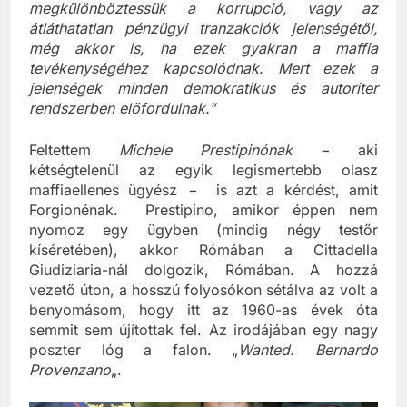
legfontosabb, hogy a maffiát szigorúan
megkülönböztessük a korrupció, vagy az
átláthatatlan pénzügyi tranzakciók jelenségétől,
még akkor is, ha ezek gyakran a maffia
tevékenységéhez kapcsolódnak. Mert ezek a
jelenségek minden demokratikus és autoriter
rendszerben előfordulnak.”
Feltettem
Michele Prestipinónak −
aki
kétségtelenül az egyik legismertebb olasz
maffiaellenes ügyész
−
is azt a kérdést, amit
Forgionénak. Prestipino, amikor éppen nem
nyomoz egy ügyben (mindig négy testőr
kíséretében), akkor Rómában a Cittadella
Giudiziaria-nál dolgozik, Rómában. A hozzá
vezető úton, a hosszú folyosókon sétálva az volt a
benyomásom, hogy itt az 1960-as évek óta
semmit sem újítottak fel. Az irodájában egy nagy
poszter lóg a falon. „
Wanted. Bernardo
Provenzano
„.