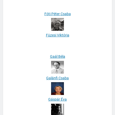
Fóti Péter Csaba
Füzesi Viktória
Gaál Béla
Galánfi Csaba
Gáspár Éva