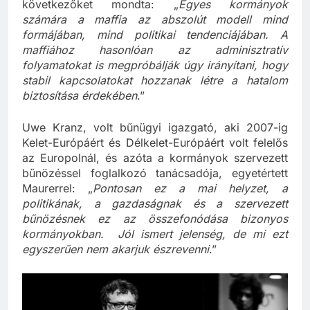
kapcsolatban áll külföldi kormányokkal, a
következőket mondta: „
Egyes kormányok
számára a maffia az abszolút modell mind
formájában, mind politikai tendenciájában. A
maffiához hasonlóan az adminisztratív
folyamatokat is megpróbálják úgy irányítani, hogy
stabil kapcsolatokat hozzanak létre a hatalom
biztosítása érdekében
.”
Uwe Kranz, volt bűnügyi igazgató, aki 2007-ig
Kelet-Európáért és Délkelet-Európáért volt felelős
az Europolnál, és azóta a kormányok szervezett
bűnözéssel foglalkozó tanácsadója, egyetértett
Maurerrel: „
Pontosan ez a mai helyzet, a
politikának, a gazdaságnak és a szervezett
bűnözésnek ez az összefonódása bizonyos
kormányokban. Jól ismert jelenség, de mi ezt
egyszerűen nem akarjuk észrevenni
.”