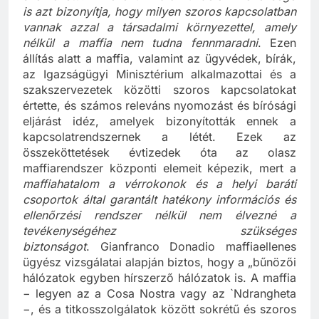
szerkezetű. Az ellenük való küzdelem nehézsége
is azt bizonyítja, hogy milyen szoros kapcsolatban
vannak azzal a társadalmi környezettel, amely
nélkül a maffia nem tudna fennmaradni
. Ezen
állítás alatt a maffia, valamint az ügyvédek, bírák,
az Igazságügyi Minisztérium alkalmazottai és a
szakszervezetek közötti szoros kapcsolatokat
értette, és számos releváns nyomozást és bírósági
eljárást idéz, amelyek bizonyították ennek a
kapcsolatrendszernek a létét. Ezek az
összeköttetések évtizedek óta az olasz
maffiarendszer központi elemeit képezik, mert a
maffiahatalom a vérrokonok és a helyi baráti
csoportok által garantált hatékony információs és
ellenőrzési rendszer nélkül nem élvezné a
tevékenységéhez szükséges
biztonságot
. Gianfranco Donadio maffiaellenes
ügyész vizsgálatai alapján biztos, hogy a „bűnözői
hálózatok egyben hírszerző hálózatok is. A maffia
− legyen az a Cosa Nostra vagy az `Ndrangheta