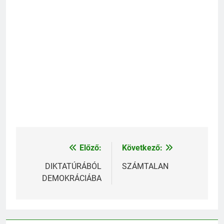
5. Piszkos ügyek
Előző:
Következő:
Bejegyzés
navigáció
DIKTATÚRÁBÓL
SZÁMTALAN
DEMOKRÁCIÁBA