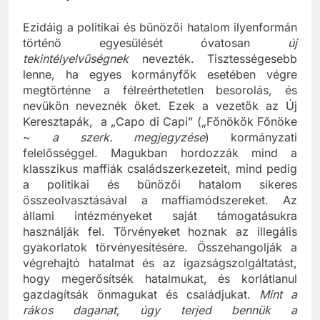
és befolyást szereztek.”
Ezidáig a politikai és bűnözői hatalom ilyenformán
történő egyesülését óvatosan
új
tekintélyelvűségnek
nevezték. Tisztességesebb
lenne, ha egyes kormányfők esetében végre
megtörténne a félreérthetetlen besorolás, és
nevükön neveznék őket. Ezek a vezetők az Új
Keresztapák, a „Capo di Capi” („Főnökök Főnöke
~
a szerk. megjegyzése
) kormányzati
felelősséggel. Magukban hordozzák mind a
klasszikus maffiák családszerkezeteit, mind pedig
a politikai és bűnözői hatalom sikeres
összeolvasztásával a maffiamódszereket. Az
állami intézményeket saját támogatásukra
használják fel. Törvényeket hoznak az illegális
gyakorlatok törvényesítésére. Összehangolják a
végrehajtó hatalmat és az igazságszolgáltatást,
hogy megerősítsék hatalmukat, és korlátlanul
gazdagítsák önmagukat és családjukat.
Mint a