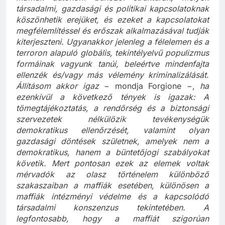
maffiák autonóm bűnözői struktúrák, melyek
társadalmi, gazdasági és politikai kapcsolatoknak
köszönhetik erejüket, és ezeket a kapcsolatokat
megfélemlítéssel és erőszak alkalmazásával tudják
kiterjeszteni. Ugyanakkor jelenleg a félelemen és a
terroron alapuló globális, tekintélyelvű populizmus
formáinak vagyunk tanúi, beleértve mindenfajta
ellenzék és/vagy más vélemény kriminalizálását
.
Állításom akkor igaz
− mondja Forgione −,
ha
ezenkívül a következő tények is igazak:
A
tömegtájékoztatás, a rendőrség és a biztonsági
szervezetek nélkülözik tevékenységük
demokratikus ellenőrzését, valamint olyan
gazdasági döntések születnek, amelyek nem a
demokratikus, hanem a büntetőjogi szabályokat
követik. Mert pontosan ezek az elemek voltak
mérvadók az olasz történelem különböző
szakaszaiban a maffiák esetében, különösen a
maffiák intézményi védelme és a kapcsolódó
társadalmi konszenzus tekintetében. A