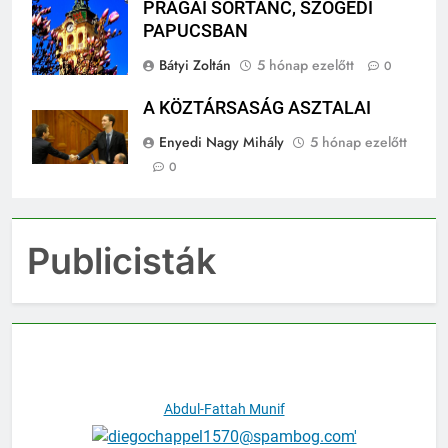
PRÁGAI SÖRTÁNC, SZÖGEDI
PAPUCSBAN
Bátyi Zoltán
5 hónap ezelőtt
0
A KÖZTÁRSASÁG ASZTALAI
Enyedi Nagy Mihály
5 hónap ezelőtt
0
Publicisták
Abdul-Fattah Munif