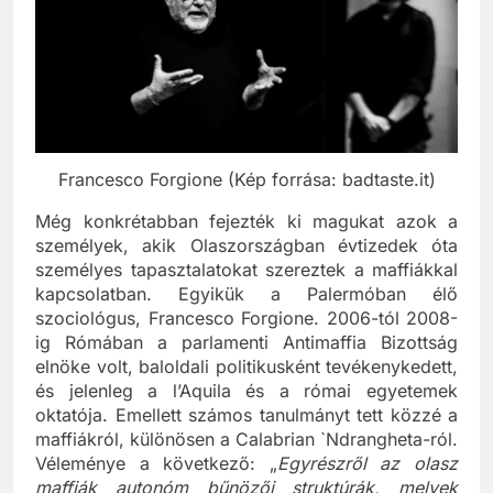
Francesco Forgione (Kép forrása: badtaste.it)
Még konkrétabban fejezték ki magukat azok a
személyek, akik Olaszországban évtizedek óta
személyes tapasztalatokat szereztek a maffiákkal
kapcsolatban. Egyikük a Palermóban élő
szociológus, Francesco Forgione. 2006-tól 2008-
ig Rómában a parlamenti Antimaffia Bizottság
elnöke volt, baloldali politikusként tevékenykedett,
és jelenleg a l’Aquila és a római egyetemek
oktatója. Emellett számos tanulmányt tett közzé a
maffiákról, különösen a Calabrian `Ndrangheta-ról.
Véleménye a következő: „
Egyrészről az olasz