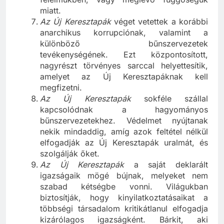
félelmükben, vagy meglévő függőségük
miatt.
Az Új Keresztapák
véget vetettek a korábbi
anarchikus korrupciónak, valamint a
különböző bűnszervezetek
tevékenységének. Ezt központosított,
nagyrészt törvényes sarccal helyettesítik,
amelyet az Új Keresztapáknak kell
megfizetni.
Az Új Keresztapák
sokféle szállal
kapcsolódnak a hagyományos
bűnszervezetekhez. Védelmet nyújtanak
nekik mindaddig, amíg azok feltétel nélkül
elfogadják az Új Keresztapák uralmát, és
szolgálják őket.
Az Új Keresztapák
a saját deklarált
igazságaik mögé bújnak, melyeket nem
szabad kétségbe vonni. Világukban
biztosítják, hogy kinyilatkoztatásaikat a
többségi társadalom kritikátlanul elfogadja