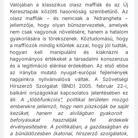
Valójában a klasszikus olasz maffiák és az Új
Keresztapák közötti hasonlóság szembetűnő. Az
olasz maffiák − és nemcsak a `Ndrangheta −
jellemzője, hogy olyan bűnszervezetek, amelyek
nem csak vagyonuk növelésére, hanem a hatalom
gyakorlására is törekszenek. Köztudomású, hogy
a maffiózók mindig kitűntek azzal, hogy jól tudták,
hogyan kell manipulálni és kiaknázni a
hagyományos értékeket a társadalmi konszenzus
és a legitimáció elérése érdekében. Az első ebbe
az irányba mutató nyugat-európai fejlemények
napjainkra nyilvánvalóvá váltak. A Szövetségi
Hírszerző Szolgálat (BND) 2005. február 22-i,
balkáni országokkal kapcsolatos jelentésében ez
áll:
A „többfunkciós”, politikai területen mozgó
emberekre jellemző, hogy nem piszkolják be saját
kezüket, hanem az alvilágban gyakorolt ​​
befolyásukat használják fel érdekeik
érvényesítésére. A politikában, a gazdaságban és