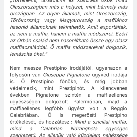
„
Történelmi, társadalmi és kulturális okok miatt
Olaszországban más a helyzet, mint bármely más
országban. Az olyan államok, mint Oroszország,
Törökország vagy Magyarország a maffiához
hasonló államoknak tekinthetők. Amit exportáltak,
az nem a maffia, hanem a maffia módszerei. Ezért
az Orbán család nem hasonlítható össze egy olasz
maffiacsaláddal. Ő maffia módszereivel dolgozik,
lemásolta őket.”
Nem messze Prestipino irodájától, ugyanazon a
folyosón van
Giuseppe Pignatone
ügyvéd irodája
is. Ő Prestipino főnöke, és még jobban
védelmezik, mint Prestipinót. A kilencvenes
években Pignatone szintén a maffiaellenes
ügyészségen dolgozott Palermóban, majd a
maffiaellenes legfőbb ügyész volt a Reggio
Calabriában. Ő is megerősíti Prestipino
értékelését, és hozzáteszi:
Mind a szicíliai maffia,
mind a Calabrian Ndrangheta egységes