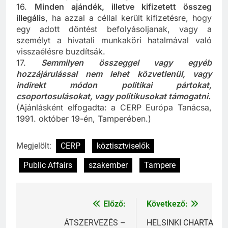
16.
Minden ajándék, illetve kifizetett összeg
illegális
, ha azzal a céllal került kifizetésre, hogy
egy adott döntést befolyásoljanak, vagy a
személyt a hivatali munkaköri hatalmával való
visszaélésre buzdítsák.
17.
Semmilyen összeggel vagy egyéb
hozzájárulással nem lehet közvetlenül, vagy
indirekt módon politikai pártokat,
csoportosulásokat, vagy politikusokat támogatni.
(Ajánlásként elfogadta: a CERP Európa Tanácsa,
1991. október 19-én, Tamperében.)
Megjelölt:
CERP
köztisztviselők
Public Affairs
szakember
Tampere
Előző:
Következő:
Bejegyzés
navigáció
ÁTSZERVEZÉS –
HELSINKI CHARTA