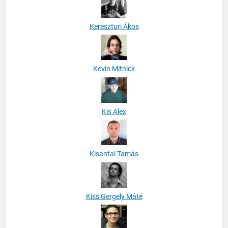
Kereszturi Ákos
Kevin Mitnick
Kis Alex
Kisantal Tamás
Kiss Gergely Máté