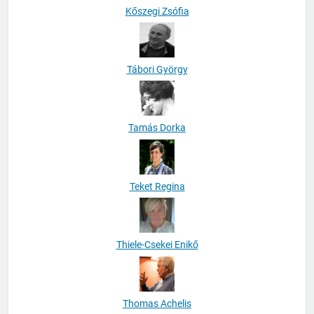
Kőszegi Zsófia
Tábori György
Tamás Dorka
Teket Regina
Thiele-Csekei Enikő
Thomas Achelis