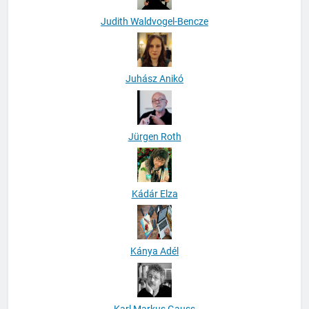
Judith Waldvogel-Bencze
Juhász Anikó
Jürgen Roth
Kádár Elza
Kánya Adél
Karl Markus Gauss