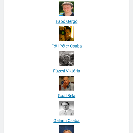
Fabó Gergő
Fóti Péter Csaba
Füzesi Viktória
Gaál Béla
Galánfi Csaba