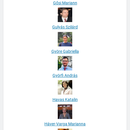
Gősi Mariann
Gulyás Szilárd
Györe Gabriella
Györfi András
Havas Katalin
Háver-Varga Marianna