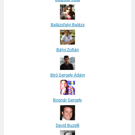
Balázsfalvi Balázs
Bátyi Zoltán
Biró Gergely Ádám
Bognár Gergely
David Buzelli