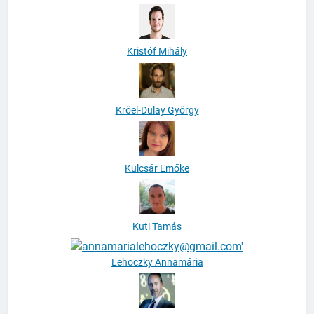
Kristóf Mihály
Kröel-Dulay György
Kulcsár Emőke
Kuti Tamás
Lehoczky Annamária