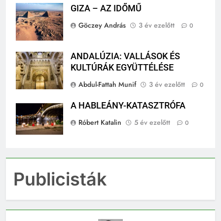
GIZA – AZ IDŐMŰ
Göczey András
3 év ezelőtt
0
ANDALÚZIA: VALLÁSOK ÉS
KULTÚRÁK EGYÜTTÉLÉSE
Abdul-Fattah Munif
3 év ezelőtt
0
A HABLEÁNY-KATASZTRÓFA
Róbert Katalin
5 év ezelőtt
0
Publicisták