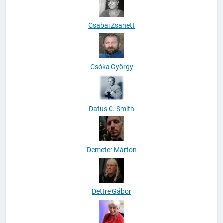
Csabai Zsanett
Csóka György
Datus C. Smith
Demeter Márton
Dettre Gábor