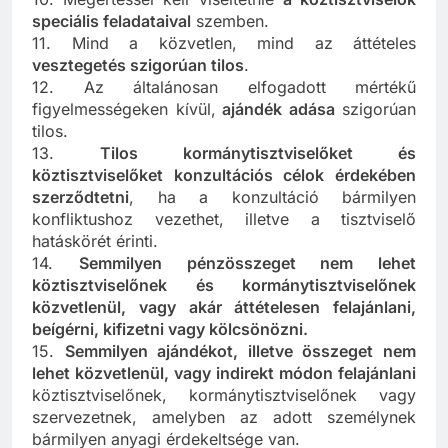
speciális feladataival
szemben.
11. Mind a közvetlen, mind az áttételes
vesztegetés szigorúan tilos
.
12. Az általánosan elfogadott mértékű
figyelmességeken kívül,
ajándék adása
szigorúan
tilos.
13.
Tilos kormánytisztviselőket és
köztisztviselőket konzultációs célok érdekében
szerződtetni
, ha a konzultáció bármilyen
konfliktushoz vezethet, illetve a tisztviselő
hatáskörét érinti.
14.
Semmilyen pénzösszeget nem lehet
köztisztviselőnek és kormánytisztviselőnek
közvetlenül, vagy akár áttételesen felajánlani,
beígérni, kifizetni vagy kölcsönözni.
15.
Semmilyen ajándékot, illetve összeget nem
lehet közvetlenül, vagy indirekt módon felajánlani
köztisztviselőnek, kormánytisztviselőnek vagy
szervezetnek, amelyben az adott személynek
bármilyen anyagi érdekeltsége van.