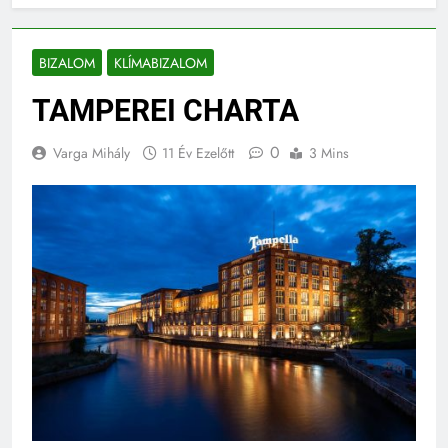
BIZALOM
KLÍMABIZALOM
TAMPEREI CHARTA
0
Varga Mihály
11 Év Ezelőtt
3 Mins