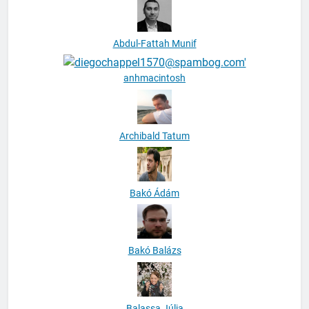
Abdul-Fattah Munif
anhmacintosh
Archibald Tatum
Bakó Ádám
Bakó Balázs
Balassa Júlia