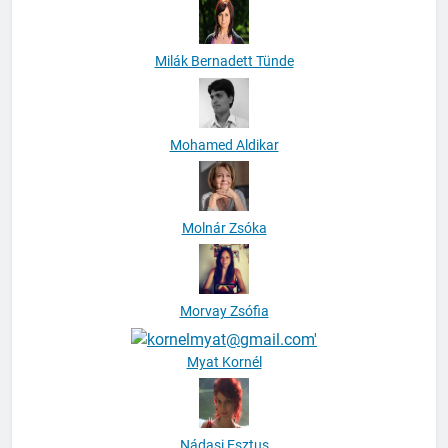
Milák Bernadett Tünde
Mohamed Aldikar
Molnár Zsóka
Morvay Zsófia
Myat Kornél
Nádasi Esztus