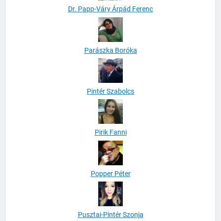
Dr. Papp-Váry Árpád Ferenc
Parászka Boróka
Pintér Szabolcs
Pirik Fanni
Popper Péter
Pusztai-Pintér Szonja