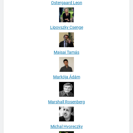
Ostergaard Leon
Lipovszky Csenge
Majsai Tamás
Markója Ádám
Marshall Rosenberg
Michal Hvoreczky