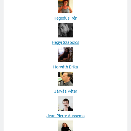
Hegedüs Irén
Hegyi Szabolcs
Horváth Erika
Járvás Péter
Jean Pierre Aussems