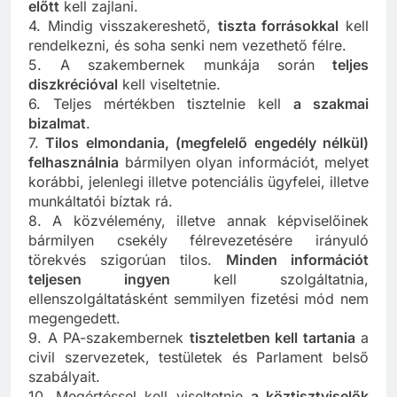
előtt
kell zajlani.
4. Mindig visszakereshető,
tiszta forrásokkal
kell
rendelkezni, és soha senki nem vezethető félre.
5. A szakembernek munkája során
teljes
diszkrécióval
kell viseltetnie.
6. Teljes mértékben tisztelnie kell
a szakmai
bizalmat
.
7.
Tilos elmondania, (megfelelő engedély nélkül)
felhasználnia
bármilyen olyan információt, melyet
korábbi, jelenlegi illetve potenciális ügyfelei, illetve
munkáltatói bíztak rá.
8. A közvélemény, illetve annak képviselőinek
bármilyen csekély félrevezetésére irányuló
törekvés szigorúan tilos.
Minden információt
teljesen ingyen
kell szolgáltatnia,
ellenszolgáltatásként semmilyen fizetési mód nem
megengedett.
9. A PA-szakembernek
tiszteletben kell tartania
a
civil szervezetek, testületek és Parlament belső
szabályait.
10. Megértéssel kell viseltetnie
a köztisztviselők