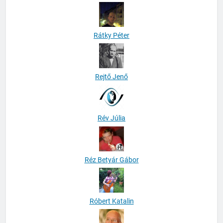
Rátky Péter
Rejtő Jenő
Rév Júlia
Réz Betyár Gábor
Róbert Katalin