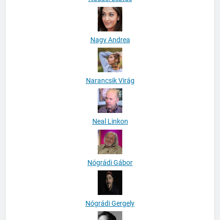
Nagy Andrea
Narancsik Virág
Neal Linkon
Nógrádi Gábor
Nógrádi Gergely