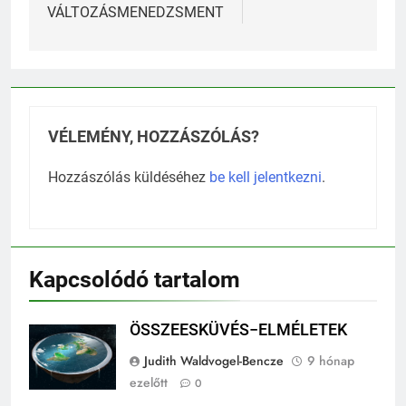
VÁLTOZÁSMENEDZSMENT
VÉLEMÉNY, HOZZÁSZÓLÁS?
Hozzászólás küldéséhez
be kell jelentkezni
.
Kapcsolódó tartalom
ÖSSZEESKÜVÉS−ELMÉLETEK
Judith Waldvogel-Bencze
9 hónap
ezelőtt
0