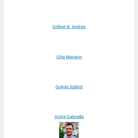
Göczey András
Göllner B. András
Gősi Mariann
Gulyás Szilárd
Györe Gabriella