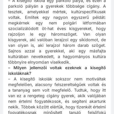
– A kisegítő iskola egy parkoló pálya, és ezen a
parkoló pályán a gyerekek többsége cigány. A
tesztek, amelyekkel mértek, kultúrspecifikusak
voltak. Említek egy nagyon egyszerű példát:
megkérnek egy nem polgári létformában
szocializálódott öt-hat éves kisgyereket, hogy
rajzoljon le egy háromszöget. Van olyan
kisgyerek, aki valóban lerajzol egy síkidomot, de
van olyan is, aki lerajzol három darab szöget.
Sajnos azzal a gyerekkel, aki egy másfajta
kultúrában nevelkedett, a hagyományos kultúra
többnyire elnyomóan viselkedik.
– Milyen jellemzői voltak ezeknek a kisegítő
iskoláknak?
– A kisegítő iskolák sokszor nem motiváltak
megfelelően, alacsony felszereltségűek voltak és
a tananyag sem volt megfelelő. Tudtuk, hogy itt
van ez a rengeteg cigány gyerek, akik valójában
nem értelmi fogyatékosok, és segíteni akartunk
nekik. Többek között elértük, hogy tizenkét értelmi