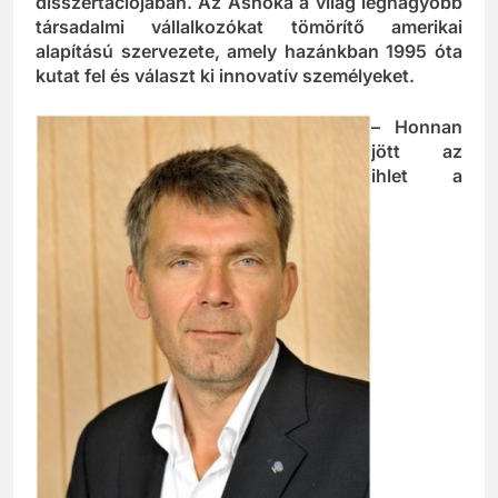
disszertációjában. Az Ashoka a világ legnagyobb
társadalmi vállalkozókat tömörítő amerikai
alapítású szervezete, amely hazánkban 1995 óta
kutat fel és választ ki innovatív személyeket.
– Honnan
jött az
ihlet a