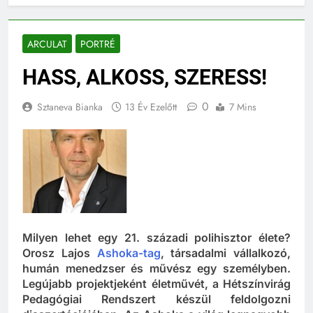
ARCULAT
PORTRÉ
HASS, ALKOSS, SZERESS!
0
Sztaneva Bianka
13 Év Ezelőtt
7 Mins
Milyen lehet egy 21. századi polihisztor élete?
Orosz Lajos
Ashoka-tag
, társadalmi vállalkozó,
humán menedzser és művész egy személyben.
Legújabb projektjeként életművét, a Hétszínvirág
Pedagógiai Rendszert készül feldolgozni