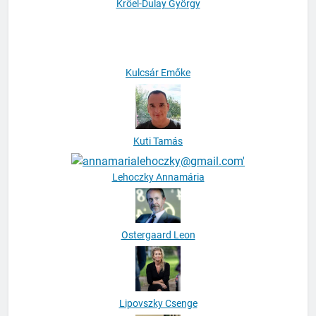
Kröel-Dulay György
Kulcsár Emőke
Kuti Tamás
Lehoczky Annamária
Ostergaard Leon
Lipovszky Csenge