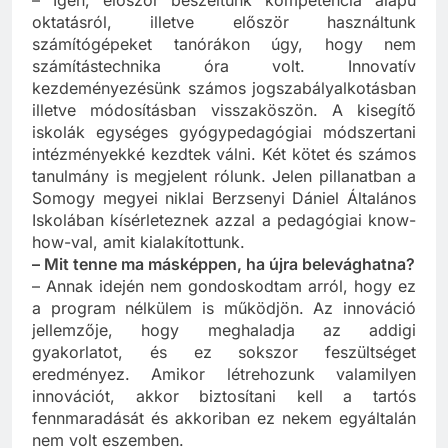
– Igen, először beszéltünk kompetencia alapú
oktatásról, illetve először használtunk
számítógépeket tanórákon úgy, hogy nem
számítástechnika óra volt. Innovatív
kezdeményezésünk számos jogszabályalkotásban
illetve módosításban visszaköszön. A kisegítő
iskolák egységes gyógypedagógiai módszertani
intézményekké kezdtek válni. Két kötet és számos
tanulmány is megjelent rólunk. Jelen pillanatban a
Somogy megyei niklai Berzsenyi Dániel Általános
Iskolában kísérleteznek azzal a pedagógiai know-
how-val, amit kialakítottunk.
– Mit tenne ma másképpen, ha újra belevághatna?
– Annak idején nem gondoskodtam arról, hogy ez
a program nélkülem is működjön. Az innováció
jellemzője, hogy meghaladja az addigi
gyakorlatot, és ez sokszor feszültséget
eredményez. Amikor létrehozunk valamilyen
innovációt, akkor biztosítani kell a tartós
fennmaradását és akkoriban ez nekem egyáltalán