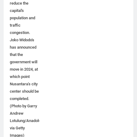
country and
reduce the
capital's
population and
traffic
congestion.
Joko Widodo's
has announced
that the
government will
move in 2024, at
which point
Nusantara's city
center should be
completed.
(Photo by Garry
Andrew
Lotulung/Anadolu
via Getty