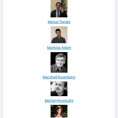
Majsai Tamás
Markója Ádám
Marshall Rosenberg
Michal Hvoreczky