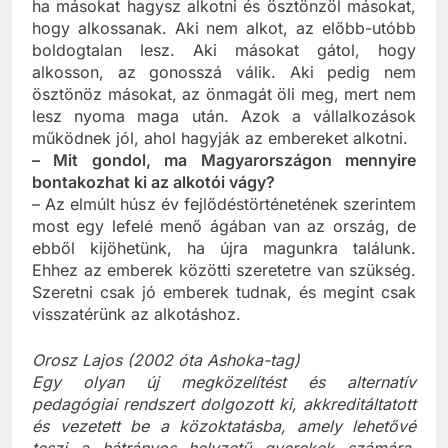
Szerintem jó embernek lenni úgy lehet, ha alkotsz,
ha másokat hagysz alkotni és ösztönzöl másokat,
hogy alkossanak. Aki nem alkot, az előbb-utóbb
boldogtalan lesz. Aki másokat gátol, hogy
alkosson, az gonosszá válik. Aki pedig nem
ösztönöz másokat, az önmagát öli meg, mert nem
lesz nyoma maga után. Azok a vállalkozások
működnek jól, ahol hagyják az embereket alkotni.
– Mit gondol, ma Magyarországon mennyire
bontakozhat ki az alkotói vágy?
– Az elmúlt húsz év fejlődéstörténetének szerintem
most egy lefelé menő ágában van az ország, de
ebből kijöhetünk, ha újra magunkra találunk.
Ehhez az emberek közötti szeretetre van szükség.
Szeretni csak jó emberek tudnak, és megint csak
visszatérünk az alkotáshoz.
Orosz Lajos (2002 óta Ashoka-tag)
Egy olyan új megközelítést és alternatív
pedagógiai rendszert dolgozott ki, akkreditáltatott
és vezetett be a közoktatásba, amely lehetővé