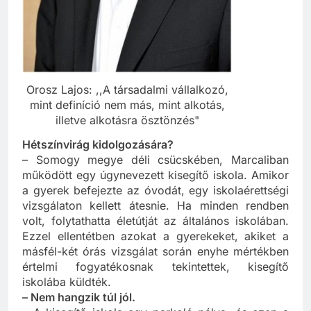
Orosz Lajos: ,,A társadalmi vállalkozó,
mint definíció nem más, mint alkotás,
illetve alkotásra ösztönzés"
Hétszínvirág kidolgozására?
– Somogy megye déli csücskében, Marcaliban
működött egy úgynevezett kisegítő iskola. Amikor
a gyerek befejezte az óvodát, egy iskolaérettségi
vizsgálaton kellett átesnie. Ha minden rendben
volt, folytathatta életútját az általános iskolában.
Ezzel ellentétben azokat a gyerekeket, akiket a
másfél-két órás vizsgálat során enyhe mértékben
értelmi fogyatékosnak tekintettek, kisegítő
iskolába küldték.
– Nem hangzik túl jól.