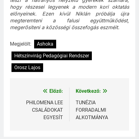
teszi a hátrányos helyzetű gyerekek számára,
hogy részesei legyenek a modern kori oktatás
előnyeinek. Ezen kívül Niklán próbálja újra
megteremteni a falusi együttműködést,
megerősíteni a közösségi összefogás eszméit.
Megjelölt:
Ashoka
Hétszínvirág Pedagógiai Rendszer
Orosz Lajos
Előző:
Következő:
Bejegyzés
navigáció
PHILOMENA LEE
TUNÉZIA
CSALÁDOKAT
FORRADALMI
EGYESÍT
ALKOTMÁNYA