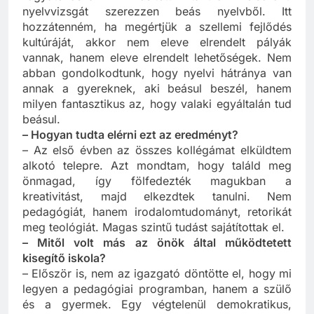
fogyatékosnak minősített tanuló felsőfokú
nyelvvizsgát szerezzen beás nyelvből. Itt
hozzátenném, ha megértjük a szellemi fejlődés
kultúráját, akkor nem eleve elrendelt pályák
vannak, hanem eleve elrendelt lehetőségek. Nem
abban gondolkodtunk, hogy nyelvi hátránya van
annak a gyereknek, aki beásul beszél, hanem
milyen fantasztikus az, hogy valaki egyáltalán tud
beásul.
– Hogyan tudta elérni ezt az eredményt?
– Az első évben az összes kollégámat elküldtem
alkotó telepre. Azt mondtam, hogy találd meg
önmagad, így fölfedezték magukban a
kreativitást, majd elkezdtek tanulni. Nem
pedagógiát, hanem irodalomtudományt, retorikát
meg teológiát. Magas szintű tudást sajátítottak el.
– Mitől volt más az önök által működtetett
kisegítő iskola?
– Először is, nem az igazgató döntötte el, hogy mi
legyen a pedagógiai programban, hanem a szülő