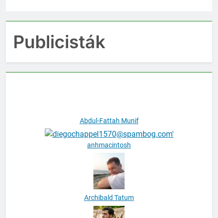
Publicisták
Abdul-Fattah Munif
anhmacintosh
Archibald Tatum