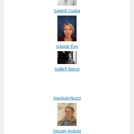
Galánfi Csaba
Gáspár Éva
Gellérfi Bence
Gianluigi Nuzzi