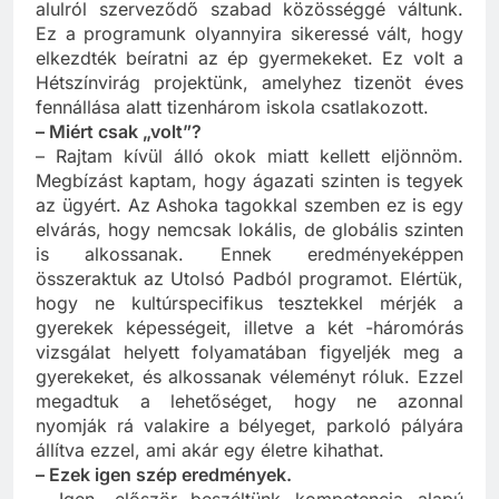
és a gyermek. Egy végtelenül demokratikus,
alulról szerveződő szabad közösséggé váltunk.
Ez a programunk olyannyira sikeressé vált, hogy
elkezdték beíratni az ép gyermekeket. Ez volt a
Hétszínvirág projektünk, amelyhez tizenöt éves
fennállása alatt tizenhárom iskola csatlakozott.
– Miért csak „volt”?
– Rajtam kívül álló okok miatt kellett eljönnöm.
Megbízást kaptam, hogy ágazati szinten is tegyek
az ügyért. Az Ashoka tagokkal szemben ez is egy
elvárás, hogy nemcsak lokális, de globális szinten
is alkossanak. Ennek eredményeképpen
összeraktuk az Utolsó Padból programot. Elértük,
hogy ne kultúrspecifikus tesztekkel mérjék a
gyerekek képességeit, illetve a két -háromórás
vizsgálat helyett folyamatában figyeljék meg a
gyerekeket, és alkossanak véleményt róluk. Ezzel
megadtuk a lehetőséget, hogy ne azonnal
nyomják rá valakire a bélyeget, parkoló pályára
állítva ezzel, ami akár egy életre kihathat.
– Ezek igen szép eredmények.