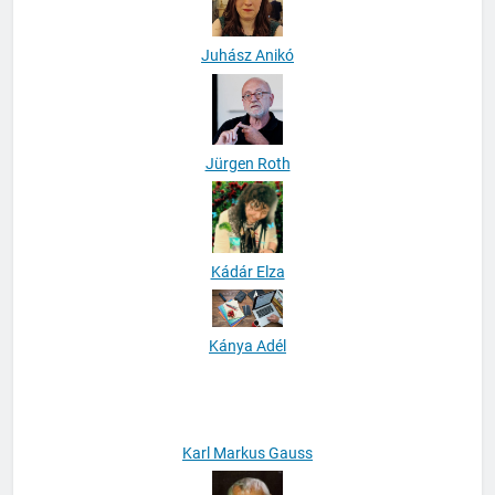
Juhász Anikó
Jürgen Roth
Kádár Elza
Kánya Adél
Karl Markus Gauss