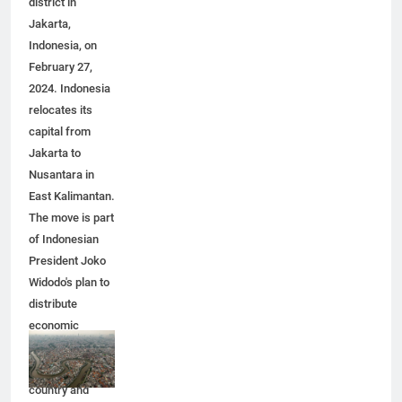
district in
Jakarta,
Indonesia, on
February 27,
2024. Indonesia
relocates its
capital from
Jakarta to
Nusantara in
East Kalimantan.
The move is part
of Indonesian
President Joko
Widodo's plan to
distribute
economic
activity
throughout the