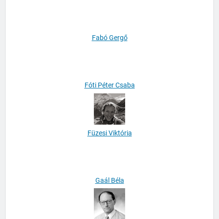
Fabó Gergő
Fóti Péter Csaba
Füzesi Viktória
Gaál Béla