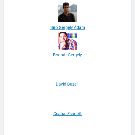
Bátyi Zoltán
Biró Gergely Ádám
Bognár Gergely
David Buzelli
Csabai Zsanett