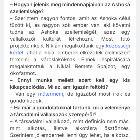
nem volt eszemben.
– Hogyan jelenik meg mindennapjaiban az Ashoka
szellemisége?
– Szerintem nagyon fontos, amit az Ashoka célul
tűzött ki, és nagyon sok ember van, aki követni
tudná az Ashoka szellemiségét, azaz egy
vállalkozói kultúrát létrehozni. Most futó
projektemként Niklán megalkottunk egy
közösségi
kertet
, ahol a niklai emberek elkezdtek élelmiszert
termelni a városlakóknak. Ennek inspirálására
megalakítottuk a Niklai Remete Spájzot, egy
ökofarmot.
– Ennyi munka mellett azért kell egy kis
kikapcsolódás. Mi az, ami igazán feltölti?
– Van egy
műtermem
, de igazából most írok és
gondolkodok.
– Ha már a gondolatoknál tartunk, mi a véleménye
a társadalmi vállalkozók szerepéről?
– A társadalmi vállalkozó, mint definíció nem más,
mint alkotás, illetve alkotásra ösztönzés.