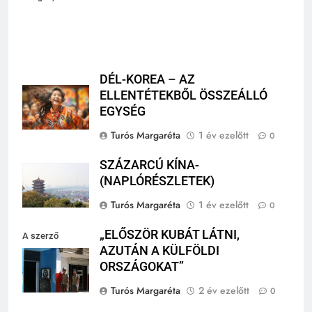
Images)
DÉL-KOREA – AZ
ELLENTÉTEKBŐL ÖSSZEÁLLÓ
EGYSÉG
Turós Margaréta
1 év ezelőtt
0
SZÁZARCÚ KÍNA-
(NAPLÓRÉSZLETEK)
Turós Margaréta
1 év ezelőtt
0
„ELŐSZÖR KUBÁT LÁTNI,
A szerző
AZUTÁN A KÜLFÖLDI
felvétele
ORSZÁGOKAT”
Turós Margaréta
2 év ezelőtt
0