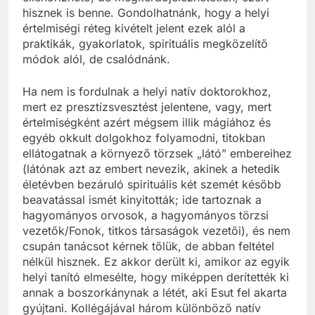
ellenőrizhető, de megkérdőjelezhetetlen, ezért
hisznek is benne. Gondolhatnánk, hogy a helyi
értelmiségi réteg kivételt jelent ezek alól a
praktikák, gyakorlatok, spirituális megközelítő
módok alól, de csalódnánk.
Ha nem is fordulnak a helyi natív doktorokhoz,
mert ez presztízsvesztést jelentene, vagy, mert
értelmiségként azért mégsem illik mágiához és
egyéb okkult dolgokhoz folyamodni, titokban
ellátogatnak a környező törzsek „látó” embereihez
(látónak azt az embert nevezik, akinek a hetedik
életévben bezáruló spirituális két szemét később
beavatással ismét kinyitották; ide tartoznak a
hagyományos orvosok, a hagyományos törzsi
vezetők/Fonok, titkos társaságok vezetői), és nem
csupán tanácsot kérnek tőlük, de abban feltétel
nélkül hisznek. Ez akkor derült ki, amikor az egyik
helyi tanító elmesélte, hogy miképpen derítették ki
annak a boszorkánynak a létét, aki Esut fel akarta