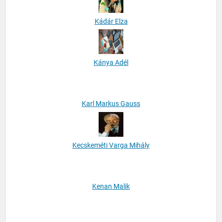
Kádár Elza
Kánya Adél
Karl Markus Gauss
Kecskeméti Varga Mihály
Kenan Malik