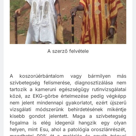
A szerző felvétele
A koszorúérbántalom vagy bármilyen más
szívbetegség felismerése, diagnosztizálása nem
tartozik a kameruni egészségügy rutinvizsgálatai
közé, az EKG-görbe értelmezése pedig végképp
nem jelent mindennapi gyakorlatot, ezért újszerű
vizsgálati módszerünk behirdetésének mikéntje
kisebb gondot jelentett. Maga a szívbetegség
fogalma is elég idegenül hangzik egy olyan
helyen, mint Esu, ahol a patológia oroszlánrészét,