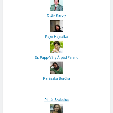
Ottlik Karoly
Pajer Hajnalka
Dr. Papp-Váry Árpád Ferenc
Parászka Boróka
Pintér Szabolcs