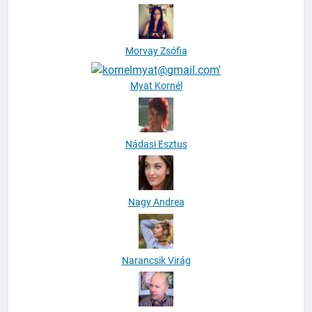
Molnár Zsóka
Morvay Zsófia
Myat Kornél
Nádasi Esztus
Nagy Andrea
Narancsik Virág