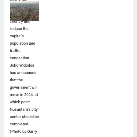
economic
activity
throughout the
country and
reduce the
capital's
population and
traffic
congestion.
Joko Widodo's
has announced
that the
government will
move in 2024, at
which point
Nusantara's city
center should be
completed.
(Photo by Garry