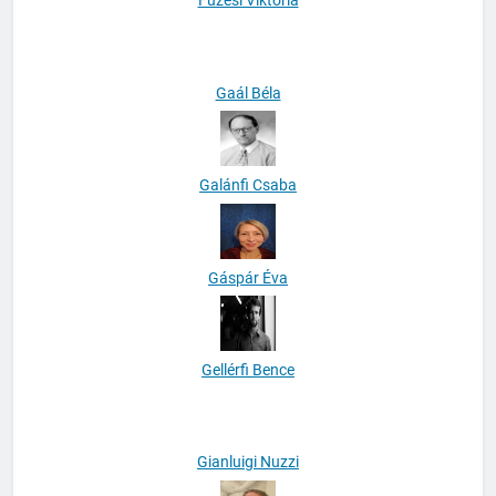
Füzesi Viktória
Gaál Béla
Galánfi Csaba
Gáspár Éva
Gellérfi Bence
Gianluigi Nuzzi