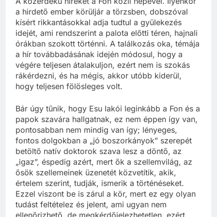
A közérdekű híreket a Fon közli népével. Ilyenkor
a hirdető ember körüljár a törzsben, dobszóval
kísért rikkantásokkal adja tudtul a gyülekezés
idejét, ami rendszerint a palota előtti téren, hajnali
órákban szokott történni. A találkozás oka, témája
a hír továbbadásának idején módosul, hogy a
végére teljesen átalakuljon, ezért nem is szokás
rákérdezni, és ha mégis, akkor utóbb kiderül,
hogy teljesen fölösleges volt.
Bár úgy tűnik, hogy Esu lakói leginkább a Fon és a
papok szavára hallgatnak, ez nem éppen így van,
pontosabban nem mindig van így; lényeges,
fontos dolgokban a „jó boszorkányok” szerepét
betöltő natív doktorok szava lesz a döntő, az
„igaz”, éspedig azért, mert ők a szellemvilág, az
ősök szellemeinek üzenetét közvetítik, akik,
értelem szerint, tudják, ismerik a történéseket.
Ezzel viszont be is zárul a kör, mert ez egy olyan
tudást feltételez és jelent, ami ugyan nem