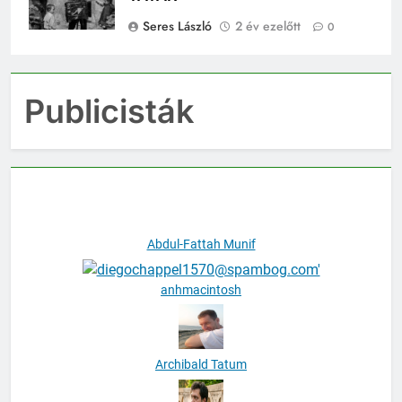
TATÁR
Seres László
2 év ezelőtt
0
Publicisták
Abdul-Fattah Munif
anhmacintosh
Archibald Tatum