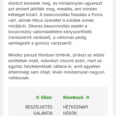
gyújtani. Kollégájával három különböző natív
doktort kerestek meg, és mindannyian ugyanazt
azt embert jelölték meg, mesélte, ami minden
kétséget kizárt. A beazonosítás feladata a Fonra
várt, akinek titkos üzenetet is küldtek ennek
módjáról. Sikeres beazonosítás esetén a
boszorkány vallomástételre kényszeríthető
(rendszerint veréssel), a vallomás pedig
semlegesíti a gonosz varázserőt.
Mindez persze titokban történik, jórészt az előbb
említettek miatt, másrészt viszont azért, mert az
egyház helytelenítését váltaná ki, amit egyetlen
értelmiségi sem óhajt, lévén mindannyian nagyon
vallásosak.
Előző:
Következő:
Bejegyzés
navigáció
BESZÉLGETÉS
HÉTKÖZNAPI