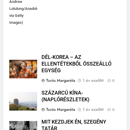
Andrew
Lotulung/Anadolu
via Getty
Images)
DÉL-KOREA – AZ
ELLENTÉTEKBŐL ÖSSZEÁLLÓ
EGYSÉG
Turós Margaréta
1 év ezelőtt
0
SZÁZARCÚ KÍNA-
(NAPLÓRÉSZLETEK)
Turós Margaréta
1 év ezelőtt
0
MIT KEZDJEK ÉN, SZEGÉNY