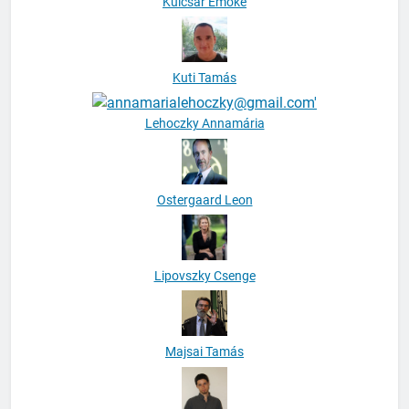
Kulcsár Emőke
Kuti Tamás
Lehoczky Annamária
Ostergaard Leon
Lipovszky Csenge
Majsai Tamás