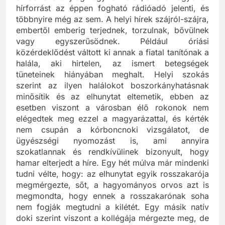
ember él aránylag nagy területen, ahol az egyetlen
hírforrást az éppen fogható rádióadó jelenti, és
többnyire még az sem. A helyi hírek szájról-szájra,
embertől emberig terjednek, torzulnak, bővülnek
vagy egyszerűsödnek. Például óriási
közérdeklődést váltott ki annak a fiatal tanítónak a
halála, aki hirtelen, az ismert betegségek
tüneteinek hiányában meghalt. Helyi szokás
szerint az ilyen halálokot boszorkányhatásnak
minősítik és az elhunytat eltemetik, ebben az
esetben viszont a városban élő rokonok nem
elégedtek meg ezzel a magyarázattal, és kérték
nem csupán a kórboncnoki vizsgálatot, de
ügyészségi nyomozást is, ami annyira
szokatlannak és rendkívülinek bizonyult, hogy
hamar elterjedt a híre. Egy hét múlva már mindenki
tudni vélte, hogy: az elhunytat egyik rosszakarója
megmérgezte, sőt, a hagyományos orvos azt is
megmondta, hogy ennek a rosszakarónak soha
nem fogják megtudni a kilétét. Egy másik natív