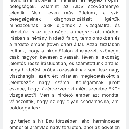
mondhatni 90%-át a maláriás és egyéb trópusi
betegségek, valamint az AIDS szövődményei
jelentik. Nem lévén más ötletünk, a szív
betegségeinek diagnosztizálását ígértük
mindazoknak, akik eljönnek a vizsgálatra, és
hirdettük is az újdonságot a megszokott módon:
írásban a néhány hirdető falon, templomokban és
a hirdető ember (town crier) által. Azzal tisztában
voltunk, hogy a hirdetőfalon elhelyezett szöveget
csak nagyon kevesen olvassák, lévén a lakosság
jelentős része írástudatlan, és számítottunk arra is,
hogy hirdetési próbálkozásainknak sem lesz nagy
visszhangja, ezért ért váratlan meglepetésként a
jelentkezők nagy száma. Kollégámnak jutott
eszébe, hogy rákérdezzen: ki miért szeretne EKG-
vizsgálatot?! Mert a hirdető ember azt mondta,
válaszolták, hogy ez egy olyan csodamasina, ami
boldoggá tesz.
Így terjed a hír Esu törzsében, ahol harmincezer