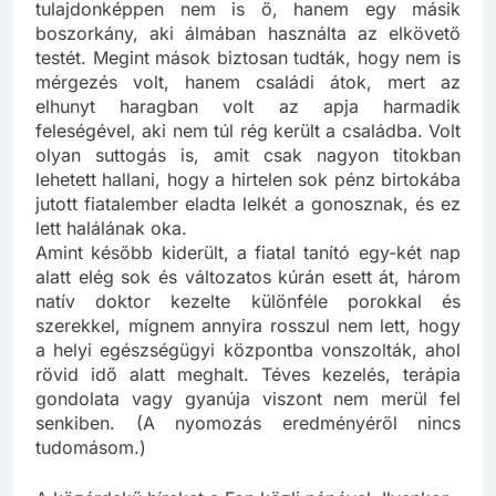
doki szerint viszont a kollégája mérgezte meg, de
tulajdonképpen nem is ő, hanem egy másik
boszorkány, aki álmában használta az elkövető
testét. Megint mások biztosan tudták, hogy nem is
mérgezés volt, hanem családi átok, mert az
elhunyt haragban volt az apja harmadik
feleségével, aki nem túl rég került a családba. Volt
olyan suttogás is, amit csak nagyon titokban
lehetett hallani, hogy a hirtelen sok pénz birtokába
jutott fiatalember eladta lelkét a gonosznak, és ez
lett halálának oka.
Amint később kiderült, a fiatal tanító egy-két nap
alatt elég sok és változatos kúrán esett át, három
natív doktor kezelte különféle porokkal és
szerekkel, mígnem annyira rosszul nem lett, hogy
a helyi egészségügyi központba vonszolták, ahol
rövid idő alatt meghalt. Téves kezelés, terápia
gondolata vagy gyanúja viszont nem merül fel
senkiben. (A nyomozás eredményéről nincs
tudomásom.)