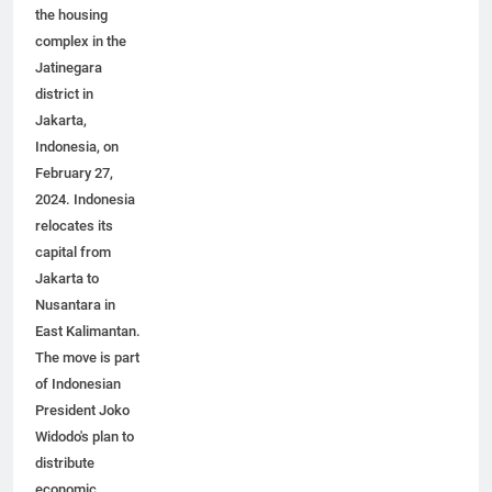
Aerial view of
the housing
complex in the
Jatinegara
district in
Jakarta,
Indonesia, on
February 27,
2024. Indonesia
relocates its
capital from
Jakarta to
Nusantara in
East Kalimantan.
The move is part
of Indonesian
President Joko
Widodo's plan to
distribute