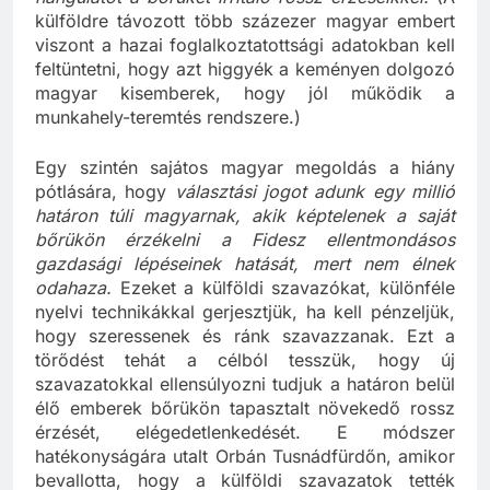
külföldre távozott több százezer magyar embert
viszont a hazai foglalkoztatottsági adatokban kell
feltüntetni, hogy azt higgyék a keményen dolgozó
magyar kisemberek, hogy jól működik a
munkahely-teremtés rendszere.)
Egy szintén sajátos magyar megoldás a hiány
pótlására, hogy
választási jogot adunk egy millió
határon túli magyarnak, akik képtelenek a saját
bőrükön érzékelni a Fidesz ellentmondásos
gazdasági lépéseinek hatását, mert nem élnek
odahaza.
Ezeket a külföldi szavazókat, különféle
nyelvi technikákkal gerjesztjük, ha kell pénzeljük,
hogy szeressenek és ránk szavazzanak. Ezt a
törődést tehát a célból tesszük, hogy új
szavazatokkal ellensúlyozni tudjuk a határon belül
élő emberek bőrükön tapasztalt növekedő rossz
érzését, elégedetlenkedését. E módszer
hatékonyságára utalt Orbán Tusnádfürdőn, amikor
bevallotta, hogy a külföldi szavazatok tették