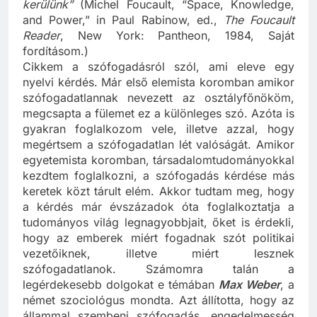
kerülünk”
(Michel Foucault, “Space, Knowledge,
and Power,” in Paul Rabinow, ed.,
The Foucault
Reader
, New York: Pantheon, 1984, Saját
fordításom.)
Cikkem a szófogadásról szól, ami eleve egy
nyelvi kérdés. Már első elemista koromban amikor
szófogadatlannak nevezett az osztályfőnököm,
megcsapta a fülemet ez a különleges szó. Azóta is
gyakran foglalkozom vele, illetve azzal, hogy
megértsem a szófogadatlan lét valóságát. Amikor
egyetemista koromban, társadalomtudományokkal
kezdtem foglalkozni, a szófogadás kérdése más
keretek közt tárult elém. Akkor tudtam meg, hogy
a kérdés már évszázadok óta foglalkoztatja a
tudományos világ legnagyobbjait, őket is érdekli,
hogy az emberek miért fogadnak szót politikai
vezetőiknek, illetve miért lesznek
szófogadatlanok. Számomra talán a
legérdekesebb dolgokat e témában
Max Weber
, a
német szociológus mondta. Azt állította, hogy az
állammal szembeni szófogadás, engedelmesség