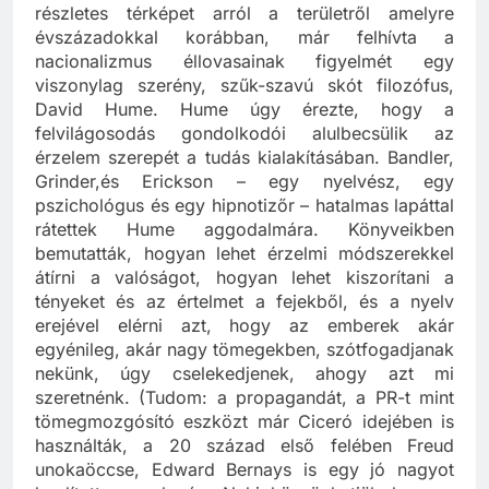
részletes térképet arról a területről amelyre
évszázadokkal korábban, már felhívta a
nacionalizmus éllovasainak figyelmét egy
viszonylag szerény, szűk-szavú skót filozófus,
David Hume. Hume úgy érezte, hogy a
felvilágosodás gondolkodói alulbecsülik az
érzelem szerepét a tudás kialakításában. Bandler,
Grinder,és Erickson – egy nyelvész, egy
pszichológus és egy hipnotizőr – hatalmas lapáttal
rátettek Hume aggodalmára. Könyveikben
bemutatták, hogyan lehet érzelmi módszerekkel
átírni a valóságot, hogyan lehet kiszorítani a
tényeket és az értelmet a fejekből, és a nyelv
erejével elérni azt, hogy az emberek akár
egyénileg, akár nagy tömegekben, szótfogadjanak
nekünk, úgy cselekedjenek, ahogy azt mi
szeretnénk. (Tudom: a propagandát, a PR-t mint
tömegmozgósító eszközt már Ciceró idejében is
használták, a 20 század első felében Freud
unokaöccse, Edward Bernays is egy jó nagyot