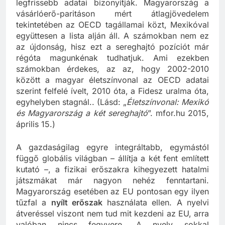
legfrissebb adatai bizonyítják. Magyarország a
vásárlóerő-paritáson mért átlagjövedelem
tekintetében az OECD tagállamai közt, Mexikóval
együttesen a lista alján áll. A számokban nem ez
az újdonság, hisz ezt a sereghajtó pozíciót már
régóta magunkénak tudhatjuk. Ami ezekben
számokban érdekes, az az, hogy 2002-2010
között a magyar életszínvonal az OECD adatai
szerint felfelé ívelt, 2010 óta, a Fidesz uralma óta,
egyhelyben stagnál.. (Lásd: „
Életszínvonal: Mexikó
és Magyarország a két sereghajtó
”. mfor.hu 2015,
április 15.)
A gazdaságilag egyre integráltabb, egymástól
függő globális világban – állítja a két fent említett
kutató –, a fizikai erőszakra kihegyezett hatalmi
játszmákat már nagyon nehéz fenntartani.
Magyarország esetében az EU pontosan egy ilyen
tűzfal a
nyílt erőszak
használata ellen. A nyelvi
átveréssel viszont nem tud mit kezdeni az EU, arra
valóban nincs fegyvere. A nyelv sokkal