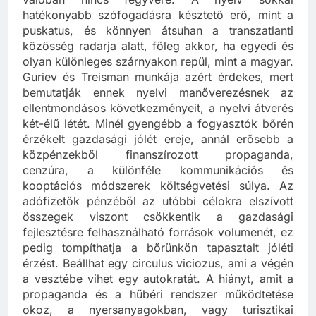
hatékonyabb szófogadásra késztető erő, mint a
puskatus, és könnyen átsuhan a transzatlanti
közösség radarja alatt, főleg akkor, ha egyedi és
olyan különleges szárnyakon repül, mint a magyar.
Guriev és Treisman munkája azért érdekes, mert
bemutatják ennek nyelvi manőverezésnek az
ellentmondásos következményeit, a nyelvi átverés
két-élű létét. Minél gyengébb a fogyasztók bőrén
érzékelt gazdasági jólét ereje, annál erősebb a
közpénzekből finanszírozott propaganda,
cenzúra, a különféle kommunikációs és
kooptációs módszerek költségvetési súlya. Az
adófizetők pénzéből az utóbbi célokra elszívott
összegek viszont csökkentik a gazdasági
fejlesztésre felhasználható források volumenét, ez
pedig tompíthatja a bőrünkön tapasztalt jóléti
érzést. Beállhat egy circulus viciozus, ami a végén
a vesztébe vihet egy autokratát. A hiányt, amit a
propaganda és a hűbéri rendszer működtetése
okoz, a nyersanyagokban, vagy turisztikai