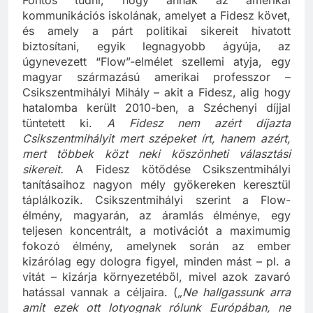
Fontos tudni, hogy annak az amerikai
kommunikációs iskolának, amelyet a Fidesz követ,
és amely a párt politikai sikereit hivatott
biztosítani, egyik legnagyobb ágyúja, az
úgynevezett “Flow”-elmélet szellemi atyja, egy
magyar származású amerikai professzor –
Csikszentmihályi Mihály – akit a Fidesz, alig hogy
hatalomba került 2010-ben, a Széchenyi díjjal
tüntetett ki.
A Fidesz nem azért díjazta
Csikszentmihályit mert szépeket írt, hanem azért,
mert többek közt neki köszönheti választási
sikereit.
A Fidesz kötődése Csikszentmihályi
tanításaihoz nagyon mély gyökereken keresztül
táplálkozik. Csikszentmihályi szerint a Flow-
élmény, magyarán, az áramlás élménye, egy
teljesen koncentrált, a motivációt a maximumig
fokozó élmény, amelynek során az ember
kizárólag egy dologra figyel, minden mást – pl. a
vitát – kizárja környezetéből, mivel azok zavaró
hatással vannak a céljaira. (
„Ne hallgassunk arra
amit ezek ott lotyognak rólunk Európában, ne