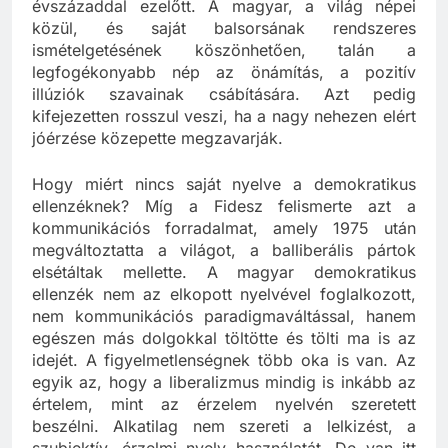
évszázaddal ezelőtt. A magyar, a világ népei
közül, és saját balsorsának rendszeres
ismételgetésének köszönhetően, talán a
legfogékonyabb nép az önámítás, a pozitív
illúziók szavainak csábítására. Azt pedig
kifejezetten rosszul veszi, ha a nagy nehezen elért
jóérzése közepette megzavarják.
Hogy miért nincs saját nyelve a demokratikus
ellenzéknek? Míg a Fidesz felismerte azt a
kommunikációs forradalmat, amely 1975 után
megváltoztatta a világot, a balliberális pártok
elsétáltak mellette. A magyar demokratikus
ellenzék nem az elkopott nyelvével foglalkozott,
nem kommunikációs paradigmaváltással, hanem
egészen más dolgokkal töltötte és tölti ma is az
idejét. A figyelmetlenségnek több oka is van. Az
egyik az, hogy a liberalizmus mindig is inkább az
értelem, mint az érzelem nyelvén szeretett
beszélni. Alkatilag nem szereti a lelkizést, a