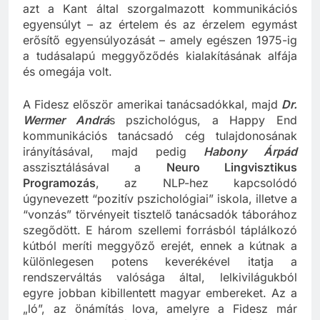
azt a Kant által szorgalmazott kommunikációs
egyensúlyt – az értelem és az érzelem egymást
erősítő egyensúlyozását – amely egészen 1975-ig
a tudásalapú meggyőződés kialakításának alfája
és omegája volt.
A Fidesz először amerikai tanácsadókkal, majd
D
r.
Wermer Andrá
s pszichológus, a Happy End
kommunikációs tanácsadó cég tulajdonosának
irányításával, majd pedig
Habony Árpád
asszisztálásával a
Neuro Lingvisztikus
Programozás
, az NLP-hez kapcsolódó
úgynevezett “pozitív pszichológiai” iskola, illetve a
“vonzás” törvényeit tisztelő tanácsadók táborához
szegődött. E három szellemi forrásból táplálkozó
kútból meríti meggyőző erejét, ennek a kútnak a
különlegesen potens keverékével itatja a
rendszerváltás valósága által, lelkivilágukból
egyre jobban kibillentett magyar embereket. Az a
„ló”, az önámítás lova, amelyre a Fidesz már