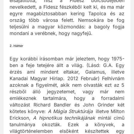
elsajátította, hisz a Fidesz bölcsődéjében
nevelkedett, a Fidesz fészkéből kelt ki, és ma már
egyre magabiztosabban kering Tapolca és az
ország több városa felett. Nemsokára be fog
teljesülni a magyar közmondás: a bagoly fogja
mondani a verébnek, hogy nagyfejű.
2. Háttér
Egy korábbi írásomban már jeleztem, hogy 1975-
ben a feje tetejére állt a világ. (Lásd: G.A. Egy
érzés ami mindent eltakar, Galamus, illetve
Kanadai Magyar Hírlap. 2012 Február) Felhívnám
azoknak a figyelmét, akik nem olvasták ezt az 5
részből álló jegyzetemet, vagy már nem
emlékeznek tartalmára, hogy a forradalmi
változást Richard Bandler és John Grinder két
kötetes könyve:
A Mágia Struktúrája
illetve Milton
Erickson,
A hipnotikus technikájának
mintái című
tanulmánya okozták. Ezek a könyvek, a
világtörténelemben elsőként készítettek egy