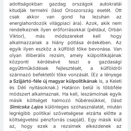
adottságokban gazdag országok autokratái
kitudják termelni (lásd Oroszország esetét. Ott
csak akkor van gond ha lezuhan az
energiahordozók világpiaci ára). Azok, akik nem
rendelkeznek ilyen erőforrásokkal (például, Orbán
Viktor), más módszereket kell hogy
alkalmazzanak a hiány pótlása érdekében. Az
egyik ilyen eszköz a külföldi tőke bevonása. Van
olyan illiberális rezsim, amely külpolitikájának
központi kérdésévé teszi a gazdasági
együttműködések fejlesztését, a külföldről
származó befektetői tőke vonzását. (Ez a lényege
a Szijjártó-féle új magyar külpolitikának
is, a Keleti
és Déli nyitásoknak.) Határon belül is többféle
módszert alkalmaznak. Ha kell, leszámolnak egyik
másik költséget halmozó hűbéresükkel, (lásd
Simicska Lajos
különleges szóhasználatát, miután
legrégibb politikai szövetségese elzárta előtte a
költségvetési pénzforrás csapját). Egy másik kiút
az, hogy ezek a rezsimek elkezdenek az