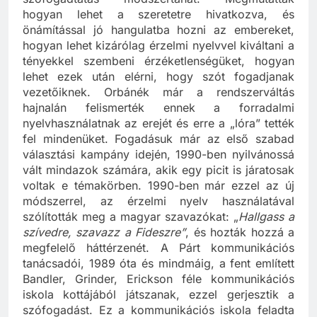
hogyan lehet a szeretetre hivatkozva, és
önámítással jó hangulatba hozni az embereket,
hogyan lehet kizárólag érzelmi nyelvvel kiváltani a
tényekkel szembeni érzéketlenségüket, hogyan
lehet ezek után elérni, hogy szót fogadjanak
vezetőiknek. Orbánék már a rendszerváltás
hajnalán felismerték ennek a forradalmi
nyelvhasználatnak az erejét és erre a „lóra” tették
fel mindenüket. Fogadásuk már az első szabad
választási kampány idején, 1990-ben nyilvánossá
vált mindazok számára, akik egy picit is járatosak
voltak e témakörben. 1990-ben már ezzel az új
módszerrel, az érzelmi nyelv használatával
szólították meg a magyar szavazókat: „
Hallgass a
szívedre, szavazz a Fideszre”
, és hozták hozzá a
megfelelő háttérzenét. A Párt kommunikációs
tanácsadói, 1989 óta és mindmáig, a fent említett
Bandler, Grinder, Erickson féle kommunikációs
iskola kottájából játszanak, ezzel gerjesztik a
szófogadást. Ez a kommunikációs iskola feladta