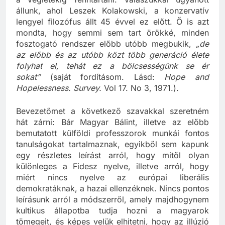
állunk, ahol Leszek Kolakowski, a konzervatív
lengyel filozófus állt 45 évvel ez előtt. Ő is azt
mondta, hogy semmi sem tart örökké, minden
fosztogató rendszer előbb utóbb megbukik,
„de
az előbb és az utóbb közt több generáció élete
folyhat el, tehát ez a bölcsességünk se ér
sokat”
(saját fordításom. Lásd:
Hope and
Hopelessness. Survey.
Vol 17. No 3, 1971.).
Bevezetőmet a következő szavakkal szeretném
hát zárni: Bár Magyar Bálint, illetve az előbb
bemutatott külföldi professzorok munkái fontos
tanulságokat tartalmaznak, egyikből sem kapunk
egy részletes leírást arról, hogy mitől olyan
különleges a Fidesz nyelve, illetve arról, hogy
miért nincs nyelve az európai liberális
demokratáknak, a hazai ellenzéknek. Nincs pontos
leírásunk arról a módszerről, amely majdhogynem
kultikus állapotba tudja hozni a magyarok
tömegeit, és képes velük elhitetni, hogy az illúzió