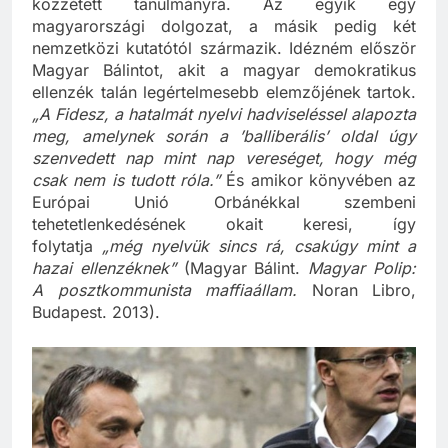
közzétett tanulmányra. Az egyik egy
magyarországi dolgozat, a másik pedig két
nemzetközi kutatótól származik. Idézném először
Magyar Bálintot, akit a magyar demokratikus
ellenzék talán legértelmesebb elemzőjének tartok.
„A Fidesz, a hatalmát nyelvi hadviseléssel alapozta
meg, amelynek során a ’balliberális’ oldal úgy
szenvedett nap mint nap vereséget, hogy még
csak nem is tudott róla.”
És amikor könyvében az
Európai Unió Orbánékkal szembeni
tehetetlenkedésének okait keresi, így
folytatja
„még nyelvük sincs rá, csakúgy mint a
hazai ellenzéknek”
(Magyar Bálint.
Magyar Polip:
A posztkommunista maffiaállam.
Noran Libro,
Budapest. 2013).