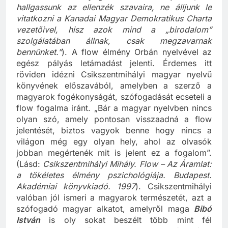
hallgassunk az ellenzék szavaira, ne álljunk le
vitatkozni a Kanadai Magyar Demokratikus Charta
vezetőivel, hisz azok mind a „birodalom”
szolgálatában állnak, csak megzavarnak
bennünket.”
). A flow élmény Orbán nyelvével az
egész pályás letámadást jelenti. Érdemes itt
röviden idézni Csikszentmihályi magyar nyelvű
könyvének előszavából, amelyben a szerző a
magyarok fogékonyságát, szófogadását ecseteli a
flow fogalma iránt. „Bár a magyar nyelvben nincs
olyan szó, amely pontosan visszaadná a flow
jelentését, biztos vagyok benne hogy nincs a
világon még egy olyan hely, ahol az olvasók
jobban megértenék mit is jelent ez a fogalom”.
(Lásd:
Csikszentmihályi Mihály. Flow – Az Áramlat:
a tökéletes élmény pszichológiája. Budapest.
Akadémiai könyvkiadó. 1997
). Csikszentmihályi
valóban jól ismeri a magyarok természetét, azt a
szófogadó magyar alkatot, amelyről maga
Bibó
István
is oly sokat beszélt több mint fél