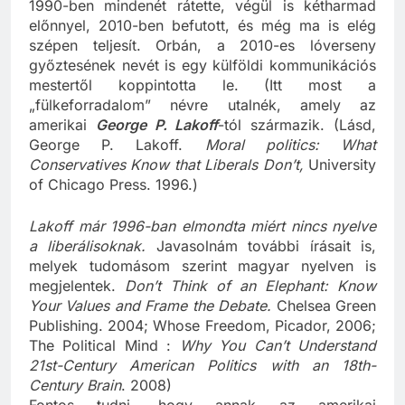
1990-ben mindenét rátette, végül is kétharmad
előnnyel, 2010-ben befutott, és még ma is elég
szépen teljesít. Orbán, a 2010-es lóverseny
győztesének nevét is egy külföldi kommunikációs
mestertől koppintotta le. (Itt most a
„fülkeforradalom” névre utalnék, amely az
amerikai
George P. Lakoff
-tól származik. (Lásd,
George P. Lakoff.
Moral politics: What
Conservatives Know that Liberals Don’t,
University
of Chicago Press. 1996.)
Lakoff már 1996-ban elmondta miért nincs nyelve
a liberálisoknak.
Javasolnám további írásait is,
melyek tudomásom szerint magyar nyelven is
megjelentek.
Don’t Think of an Elephant: Know
Your Values and Frame the Debate.
Chelsea Green
Publishing. 2004; Whose Freedom, Picador, 2006;
The Political Mind :
Why You Can’t Understand
21st-Century American Politics with an 18th-
Century Brain
. 2008)