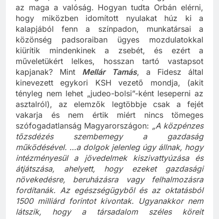
az maga a valóság. Hogyan tudta Orbán elérni,
hogy miközben idomított nyulakat húz ki a
kalapjából fenn a színpadon, munkatársai a
közönség padsoraiban ügyes mozdulatokkal
kiürítik mindenkinek a zsebét, és ezért a
műveletükért lelkes, hosszan tartó vastapsot
kapjanak? Mint
Mellár Tamás
, a Fidesz által
kinevezett egykori KSH vezető mondja, (akit
tényleg nem lehet „judeo-bolsi”-ként leseperni az
asztalról), az elemzők legtöbbje csak a fejét
vakarja és nem értik miért nincs tömeges
szófogadatlanság Magyarországon:
„A közpénzes
tőzsdézés szembemegy a gazdaság
működésével. …a dolgok jelenleg úgy állnak, hogy
intézményesül a jövedelmek kiszivattyúzása és
átjátszása, ahelyett, hogy ezeket gazdasági
növekedésre, beruházásra vagy felhalmozásra
fordítanák. Az egészségügyből és az oktatásból
1500 milliárd forintot kivontak. Ugyanakkor nem
látszik, hogy a társadalom széles köreit