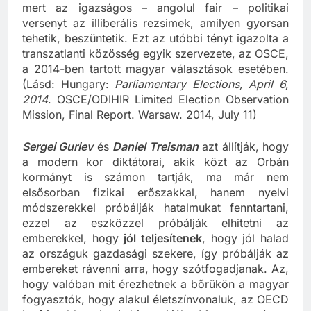
mert az igazságos – angolul fair – politikai
versenyt az illiberális rezsimek, amilyen gyorsan
tehetik, beszüntetik. Ezt az utóbbi tényt igazolta a
transzatlanti közösség egyik szervezete, az OSCE,
a 2014-ben tartott magyar választások esetében.
(Lásd: Hungary:
Parliamentary Elections, April 6,
2014
. OSCE/ODIHIR Limited Election Observation
Mission, Final Report. Warsaw. 2014, July 11)
Sergei Guriev
és
Daniel Treisman
azt állítják, hogy
a modern kor diktátorai, akik közt az Orbán
kormányt is számon tartják, ma már nem
elsősorban fizikai erőszakkal, hanem nyelvi
módszerekkel próbálják hatalmukat fenntartani,
ezzel az eszközzel próbálják elhitetni az
emberekkel, hogy
jól teljesítenek
, hogy jól halad
az országuk gazdasági szekere, így próbálják az
embereket rávenni arra, hogy szótfogadjanak. Az,
hogy valóban mit érezhetnek a bőrükön a magyar
fogyasztók, hogy alakul életszínvonaluk, az OECD