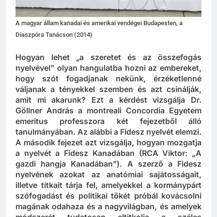
A magyar állam kanadai és amerikai vendégei Budapesten, a
Diaszpóra Tanácson (2014)
Hogyan lehet „a szeretet és az összefogás
nyelvével” olyan hangulatba hozni az embereket,
hogy szót fogadjanak nekünk, érzéketlenné
váljanak a tényekkel szemben és azt csinálják,
amit mi akarunk? Ezt a kérdést vizsgálja Dr.
Göllner András a montreali Concordia Egyetem
emeritus professzora
két fejezetből álló
tanulmányában. Az alábbi a Fidesz nyelvét elemzi.
A második fejezet azt vizsgálja, hogyan mozgatja
a nyelvét a Fidesz Kanadában (RCA Viktor: „A
gazdi hangja Kanadában”). A szerző a Fidesz
nyelvének azokat az anatómiai sajátosságait,
illetve titkait tárja fel, amelyekkel a kormánypárt
szófogadást és politikai tőkét próbál kovácsolni
magának odahaza és a nagyvilágban, és amelyek