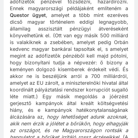
adófizetők pénzével tőzsdézni, hazardírozni.
Ennek magyarországi példájaként említeném a
Questor ügyet
, amelyet a több mint ezeréves
dicső magyar történelem eddigi legnagyobb,
államilag asszisztált pénzügyi átveréseként
könyvelhetünk el. (Ott van egy másik 500 milliárd
is valakiknek a zsebében, amelyet pedig Orbán
kedvenc magyar bankárai tapsoltak el, s amelyet
megint az adófizetők pénzéből kell majd pótolni,
hogy bizonyítani tudja a népvezér: ő bizony a
keményen dolgozó kisemberek érdekeit védi. És
akkor ne is beszéljünk arról a 700 milliárdról,
amelyet az EU zárolt, a miniszterelnöki hivatal által
koordinált pályáztatási rendszer korrupciót sugalló
léte miatt.) Egy másik megoldás a jóérzést
gerjesztő kampányok által kreált költségvetési
hiány, és e kampányok hatékonytalanságának
álcázására az,
hogy lehetőséget adunk azoknak,
akik nem érzik a jólétet a bőrükön, hogy elhagyják
az országot, és ne Magyarországon rontsák a
hangulatot a bőrüket irritáló rossz érzéseikkel.
(A