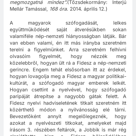
megmozgatná mindez”.
(Tőzsdekormány: Interjú
Mellár Tamással,
168 óra
. 2014. április 12.)
A magyarok szófogadását, lelkes
együttműködését saját átverésükben sokan
valamiféle nép-nemzeti hiányosságban látják. Bár
van ebben valami, én itt más irányba szeretném
terelni a figyelmünket. Arra szeretném felhívni
olvasóim figyelmét, hogy nézzék meg
közelebbről, hogyan ült rá a Fidesz a nép-nemzeti
gerincre. Engem tehát elsősorban itt az érdekel,
hogyan lovagolja meg a Fidesz a magyar politikai-
kultúrát, a szófogadó magyar emberek lelkét.
Hogyan csettint a nyelvével, hogy szófogadó
paripáját átrepítse a nagyobb gátak felett. A
Fidesz nyelvi hadviseletének titkait szeretném itt
közérthető módon a nyilvánosság elé tárni.
Bevezetőként annyit megelőlegeznék, hogy
azokat a nyelvészeti titkokat, amelyeket majd
írásom 3. részében feltárok, a Jobbik is már rég