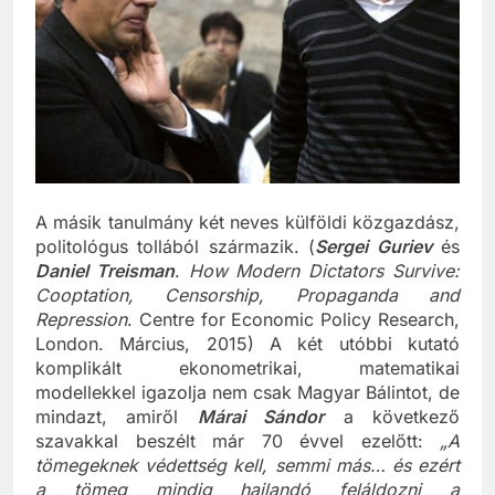
A másik tanulmány két neves külföldi közgazdász,
politológus tollából származik. (
Sergei Guriev
és
Daniel Treisman
.
How Modern Dictators Survive:
Cooptation, Censorship, Propaganda and
Repression
. Centre for Economic Policy Research,
London. Március, 2015) A két utóbbi kutató
komplikált ekonometrikai, matematikai
modellekkel igazolja nem csak Magyar Bálintot, de
mindazt, amiről
Márai Sándor
a következő
szavakkal beszélt már 70 évvel ezelőtt:
„A
tömegeknek védettség kell, semmi más… és ezért
a tömeg mindig hajlandó feláldozni a