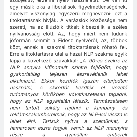
szubjektív, érzelmi nyelv használatát. De van itt
egy másik oka a liberálisok figyelmetlenségének,
amelyet viszonylag egyszerű megnevezni: ezt a
titoktartásnak hívják. A varázslók közössége nem
szereti, ha az illúzióik titkait kibeszélik a széles
nyilvánosság előtt. Az, hogy miért nem tudunk
jóformán semmit a Fidesz nyelvéről, az, többek
közt, ennek a szakmai titoktartásnak róható fel.
Erre a titoktartásra utal a hazai NLP szakma egyik
lapja a következő szavakkal: „
A ’90-es évekre az
NLP annyira kifinomult szintre fejlődött, hogy
gyakorlatilag teljesen észrevétlenül lehet
alkalmazni. Ekkor kezdték igazán elterjedten
használni, s ekkortól kezdték el vezető
tudományos körökben következetesen tagadni,
hogy az NLP egyáltalán létezik. Természetesen
nem tartott sokáig rájönni a kampány- és
reklámszakembereknek, hogy az NLP-vel vissza is
lehet élni. Tartsuk nyitva a szemünket, s
hamarosan észre fogjuk venni: az NLP mennyire
része a gyanútlan emberek