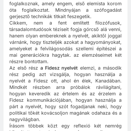
foglalkoznak, amely engem, első elemista korom
óta foglalkoztat. Mindnyájan a szófogadást
gerjesztő technikák titkait feszegetik.
Cikkem, nem a fent említett filozófusok,
társadalomtudósok téziseit fogja górcső alá venni,
hanem olyan embereknek a nyelvét, akiktől joggal
várnánk, hogy tiszteljék azokat a hagyományokat,
amelyeket a felvilágosodás szellemi építészei a
mai generációkra hagytak. az elemzéseimet két
részre bontottam.
Az első rész
a Fidesz nyelvét
elemzi, a második
rész pedig azt vizsgálja, hogyan használja a
nyelvét a Fidesz ott, ahol én élek, Kanadában.
Mindkét részben arra próbálok rávilágítani,
hogyan keveredik az értelem és az érzelem a
Fidesz kommunikációjában, hogyan használja a
párt a nyelvét, hogy szót fogadjanak neki, hogy
politikai tőkét kovácsoljon magának odahaza és a
nagyvilágban.
Írásom többek közt egy reflexió két nemrég