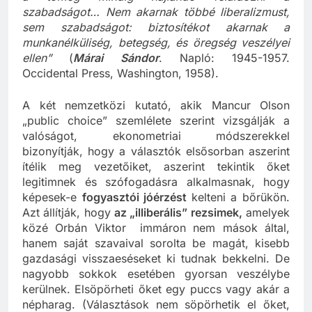
szabadságot… Nem akarnak többé liberalizmust,
sem szabadságot: biztosítékot akarnak a
munkanélküliség, betegség, és öregség veszélyei
ellen”
(
Márai Sándor
. Napló: 1945-1957.
Occidental Press, Washington, 1958).
A két nemzetközi kutató, akik Mancur Olson
„public choice” szemlélete szerint vizsgálják a
valóságot, ekonometriai módszerekkel
bizonyítják, hogy a választók elsősorban aszerint
ítélik meg vezetőiket, aszerint tekintik őket
legitimnek és szófogadásra alkalmasnak, hogy
képesek-e
fogyasztói jóérzést
kelteni a bőrükön.
Azt állítják, hogy
az „illiberális” rezsimek,
amelyek
közé Orbán Viktor immáron nem mások által,
hanem saját szavaival sorolta be magát, kisebb
gazdasági visszaeséseket ki tudnak bekkelni. De
nagyobb sokkok esetében gyorsan veszélybe
kerülnek. Elsöpörheti őket egy puccs vagy akár a
népharag. (Választások nem söpörhetik el őket,