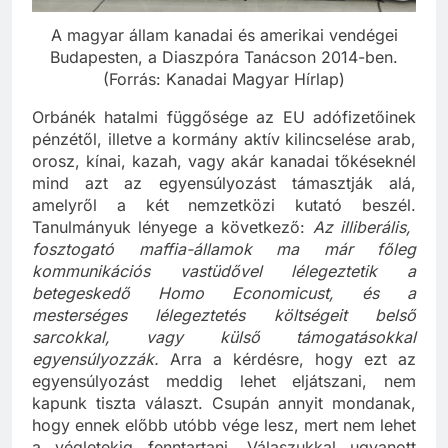
A magyar állam kanadai és amerikai vendégei
Budapesten, a Diaszpóra Tanácson 2014-ben.
(Forrás: Kanadai Magyar Hírlap)
Orbánék hatalmi függősége az EU adófizetőinek
pénzétől, illetve a kormány aktív kilincselése arab,
orosz, kínai, kazah, vagy akár kanadai tőkéseknél
mind azt az egyensúlyozást támasztják alá,
amelyről a két nemzetközi kutató beszél.
Tanulmányuk lényege a következő:
Az illiberális,
fosztogató maffia-államok ma már főleg
kommunikációs vastüdővel lélegeztetik a
betegeskedő Homo Economicust, és a
mesterséges lélegeztetés költségeit belső
sarcokkal, vagy külső támogatásokkal
egyensúlyozzák.
Arra a kérdésre, hogy ezt az
egyensúlyozást meddig lehet eljátszani, nem
kapunk tiszta választ. Csupán annyit mondanak,
hogy ennek előbb utóbb vége lesz, mert nem lehet
a végletekig fenntartani. Válaszukkal ugyanott