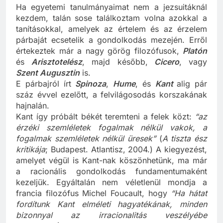
Ha egyetemi tanulmányaimat nem a jezsuitáknál
kezdem, talán sose találkoztam volna azokkal a
tanításokkal, amelyek az értelem és az érzelem
párbaját ecsetelik a gondolkodás mezején. Erről
értekeztek már a nagy görög filozófusok,
Platón
és
Arisztotelész
, majd később,
Cicero
, vagy
Szent Augusztin
is.
E párbajról írt
Spinoza
,
Hume
, és
Kant
alig pár
száz évvel ezelőtt, a felvilágosodás korszakának
hajnalán.
Kant így próbált békét teremteni a felek közt:
“az
érzéki szemléletek fogalmak nélkül vakok, a
fogalmak szemléletek nélkül üresek”
(
A tiszta ész
kritikája
; Budapest. Atlantisz, 2004.) A kiegyezést,
amelyet végül is Kant-nak köszönhetünk, ma már
a racionális gondolkodás fundamentumaként
kezeljük. Egyáltalán nem véletlenül mondja a
francia filozófus Michel Foucault, hogy
“Ha hátat
fordítunk Kant elméleti hagyatékának, minden
bizonnyal az irracionalitás veszélyébe