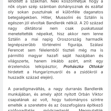
lendített a szakmán. Neki köszönhetjük hogy a
nők olyan szép számban dohányoznak és ezáltal
oly sokan pusztulnak el különféle daganatos
betegségekben. Hitler, Mussolini és Sztálin is
egészen jól elvoltak Bandlerék nélkül. A 20 század
nagy diktátorai nem csak puskatussal
meneteltették népeiket, hisz akkor nem lenne
Sztálin a mai napig Oroszország harmadik
legnépszerűbb történelmi figurája. Szálasi
Ferencet sem félelemből tiszteli még ma is
pármillió magyar hazafi saját hazájában és
világszerte, hanem inkább azért, amit egy
érzelemdús lelkipásztor,
Prohászka Ottokár
hirdetett a Hungarizmusról és a zsidókról a
huszadik század elején).
A paradigmaváltás, a nagy durranás Bandlerék
munkájában, és amely ajtót nyitott Orbán Viktor
csapatának az volt, hogy tudományos szintre
emelték a szeretetre és az összefogásra építkező
szófogadtatás módszertanát. Megmutatták