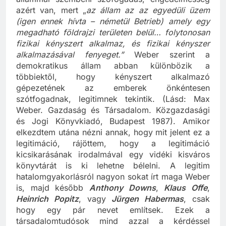
azért van, mert „
az állam az az egyedüli üzem
(igen ennek hívta – németül Betrieb) amely egy
megadható földrajzi területen belül… folytonosan
fizikai kényszert alkalmaz, és fizikai kényszer
alkalmazásával fenyeget.”
Weber szerint a
demokratikus állam abban különbözik a
többiektől, hogy kényszert alkalmazó
gépezetének az emberek önkéntesen
szótfogadnak, legitimnek tekintik. (Lásd: Max
Weber. Gazdaság és Társadalom. Közgazdasági
és Jogi Könyvkiadó, Budapest 1987). Amikor
elkezdtem utána nézni annak, hogy mit jelent ez a
legitimáció, rájöttem, hogy a legitimáció
kicsikarásának irodalmával egy vidéki kisváros
könyvtárát is ki lehetne bélelni. A legitim
hatalomgyakorlásról nagyon sokat írt maga Weber
is, majd később
Anthony Downs
,
Klaus Offe
,
Heinrich Popitz
, vagy
Jürgen Habermas
, csak
hogy egy pár nevet említsek. Ezek a
társadalomtudósok mind azzal a kérdéssel