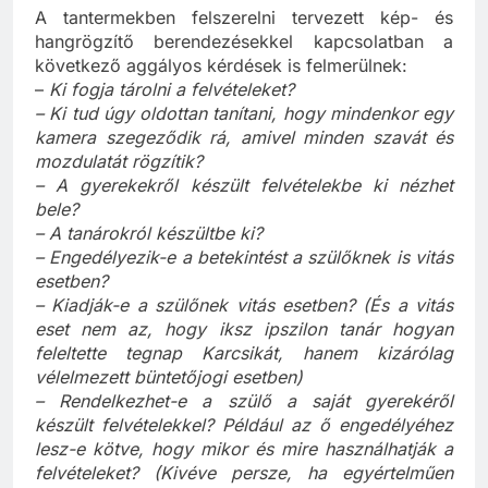
A tantermekben felszerelni tervezett kép- és
hangrögzítő berendezésekkel kapcsolatban a
következő aggályos kérdések is felmerülnek:
–
Ki fogja tárolni a felvételeket?
– Ki tud úgy oldottan tanítani, hogy mindenkor egy
kamera szegeződik rá, amivel minden szavát és
mozdulatát rögzítik?
– A gyerekekről készült felvételekbe ki nézhet
bele?
– A tanárokról készültbe ki?
– Engedélyezik-e a betekintést a szülőknek is vitás
esetben?
– Kiadják-e a szülőnek vitás esetben? (És a vitás
eset nem az, hogy iksz ipszilon tanár hogyan
feleltette tegnap Karcsikát, hanem kizárólag
vélelmezett büntetőjogi esetben)
– Rendelkezhet-e a szülő a saját gyerekéről
készült felvételekkel? Például az ő engedélyéhez
lesz-e kötve, hogy mikor és mire használhatják a