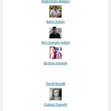
Balázsfalvi Balázs
Bátyi Zoltán
Biró Gergely Ádám
Bognár Gergely
David Buzelli
Csabai Zsanett