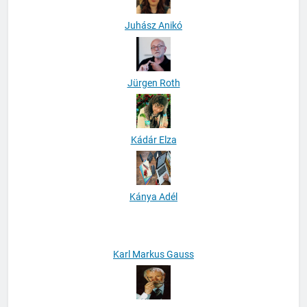
Juhász Anikó
Jürgen Roth
Kádár Elza
Kánya Adél
Karl Markus Gauss