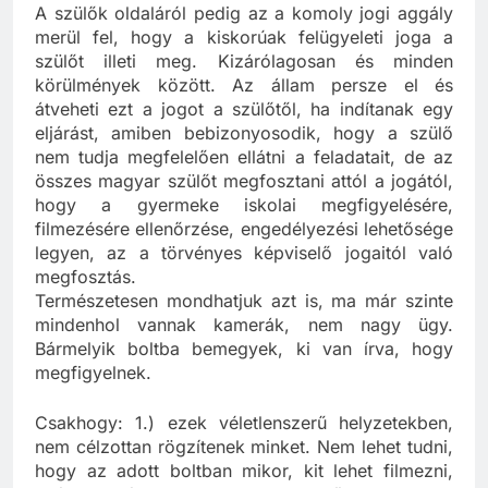
nem adatbázis-szerűen.
A szülők oldaláról pedig az a komoly jogi aggály
merül fel, hogy a kiskorúak felügyeleti joga a
szülőt illeti meg. Kizárólagosan és minden
körülmények között. Az állam persze el és
átveheti ezt a jogot a szülőtől, ha indítanak egy
eljárást, amiben bebizonyosodik, hogy a szülő
nem tudja megfelelően ellátni a feladatait, de az
összes magyar szülőt megfosztani attól a jogától,
hogy a gyermeke iskolai megfigyelésére,
filmezésére ellenőrzése, engedélyezési lehetősége
legyen, az a törvényes képviselő jogaitól való
megfosztás.
Természetesen mondhatjuk azt is, ma már szinte
mindenhol vannak kamerák, nem nagy ügy.
Bármelyik boltba bemegyek, ki van írva, hogy
megfigyelnek.
Csakhogy: 1.) ezek véletlenszerű helyzetekben,
nem célzottan rögzítenek minket. Nem lehet tudni,