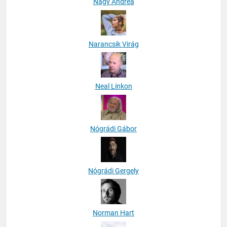
Nagy Andrea
Narancsik Virág
Neal Linkon
Nógrádi Gábor
Nógrádi Gergely
Norman Hart