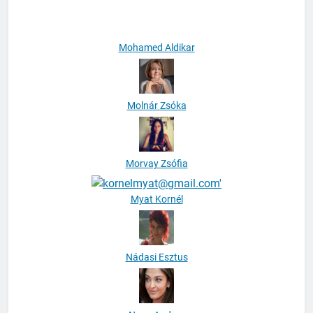
Milák Bernadett Tünde
Mohamed Aldikar
Molnár Zsóka
Morvay Zsófia
Myat Kornél
Nádasi Esztus