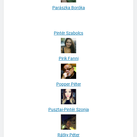
Parászka Boróka
Pintér Szabolcs
Pirik Fanni
Popper Péter
Pusztai-Pintér Szonja