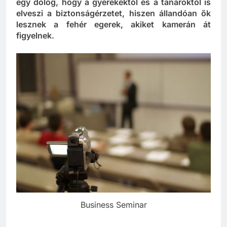
beláthatatlan utakra löki a magyar oktatást. Az
egy dolog, hogy a gyerekektől és a tanároktól is
elveszi a biztonságérzetet, hiszen állandóan ők
lesznek a fehér egerek, akiket kamerán át
figyelnek.
Business Seminar