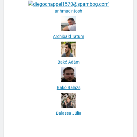
Abdul-Fattah Munif
anhmacintosh
Archibald Tatum
Bakó Ádám
Bakó Balázs
Balassa Júlia