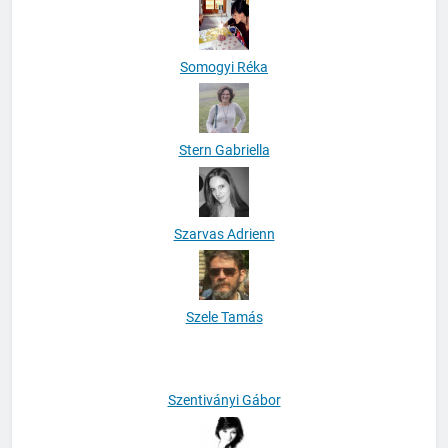
Soltész Krisztina
Somogyi Réka
Stern Gabriella
Szarvas Adrienn
Szele Tamás
Szentiványi Gábor