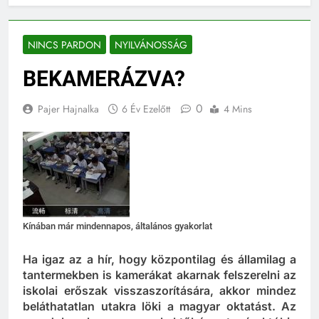
NINCS PARDON
NYILVÁNOSSÁG
BEKAMERÁZVA?
0
Pajer Hajnalka
6 Év Ezelőtt
4 Mins
Kínában már mindennapos, általános gyakorlat
Ha igaz az a hír, hogy központilag és államilag a
tantermekben is kamerákat akarnak felszerelni az
iskolai erőszak visszaszorítására, akkor mindez