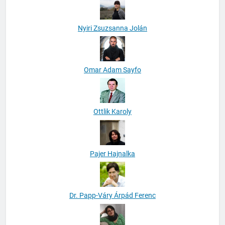
Nyiri Zsuzsanna Jolán
Omar Adam Sayfo
Ottlik Karoly
Pajer Hajnalka
Dr. Papp-Váry Árpád Ferenc