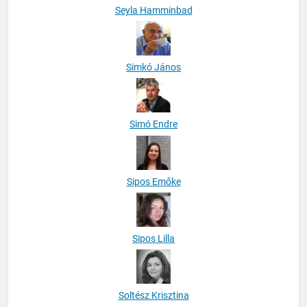
Seyla Hamminbad
Simkó János
Simó Endre
Sipos Emőke
Sipos Lilla