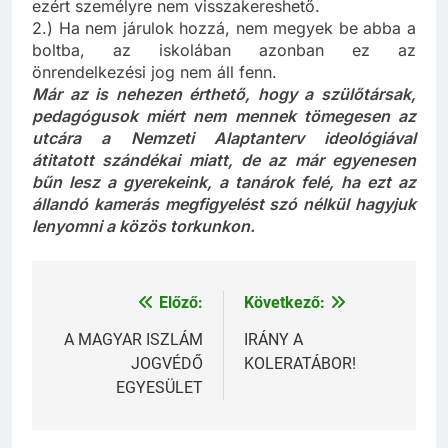
hogy az adott boltban mikor, kit lehet filmezni,
ezért személyre nem visszakereshető.
2.) Ha nem járulok hozzá, nem megyek be abba a
boltba, az iskolában azonban ez az
önrendelkezési jog nem áll fenn.
Már az is nehezen érthető, hogy a szülőtársak,
pedagógusok miért nem mennek tömegesen az
utcára a Nemzeti Alaptanterv ideológiával
átitatott szándékai miatt, de az már egyenesen
bűn lesz a gyerekeink, a tanárok felé, ha ezt az
állandó kamerás megfigyelést szó nélkül hagyjuk
lenyomni a közös torkunkon.
Előző:
Következő:
Bejegyzés
navigáció
A MAGYAR ISZLÁM
IRÁNY A
JOGVÉDŐ
KOLERATÁBOR!
EGYESÜLET