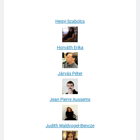
Hegedüs Irén
Hegyi Szabolcs
Horváth Erika
Járvás Péter
Jean Pierre Aussems
Judith Waldvogel-Bencze