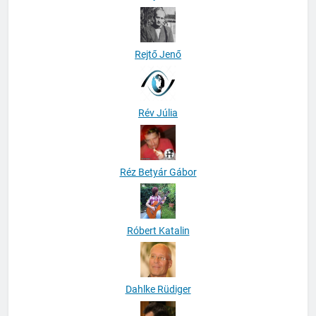
Rátky Péter
Rejtő Jenő
Rév Júlia
Réz Betyár Gábor
Róbert Katalin
Dahlke Rüdiger