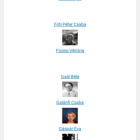
Fabó Gergő
Fóti Péter Csaba
Füzesi Viktória
Gaál Béla
Galánfi Csaba
Gáspár Éva