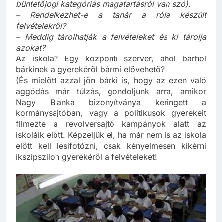
felvételeket? (Kivéve persze, ha egyértelműen
büntetőjogi kategóriás magatartásról van szó).
– Rendelkezhet-e a tanár a róla készült
felvételekről?
– Meddig tárolhatják a felvételeket és ki tárolja
azokat?
Az iskola? Egy központi szerver, ahol bárhol
bárkinek a gyerekéről bármi elővehető?
(És mielőtt azzal jön bárki is, hogy az ezen való
aggódás már túlzás, gondoljunk arra, amikor
Nagy Blanka bizonyítványa keringett a
kormánysajtóban, vagy a politikusok gyerekeit
filmezte a revolversajtó kampányok alatt az
iskoláik előtt. Képzeljük el, ha már nem is az iskola
előtt kell lesifotózni, csak kényelmesen kikérni
ikszipszilon gyerekéről a felvételeket!