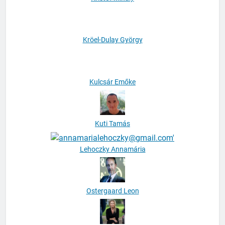
Kristóf Mihály
Kröel-Dulay György
Kulcsár Emőke
Kuti Tamás
Lehoczky Annamária
Ostergaard Leon