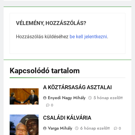
VÉLEMÉNY, HOZZÁSZÓLÁS?
Hozzászólás küldéséhez
be kell jelentkezni
.
Kapcsolódó tartalom
A KÖZTÁRSASÁG ASZTALAI
Enyedi Nagy Mihály
5 hónap ezelőtt
0
CSALÁDI KÁLVÁRIA
Varga Mihály
6 hónap ezelőtt
0