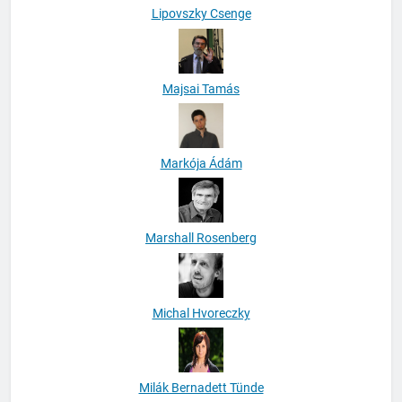
Lipovszky Csenge
Majsai Tamás
Markója Ádám
Marshall Rosenberg
Michal Hvoreczky