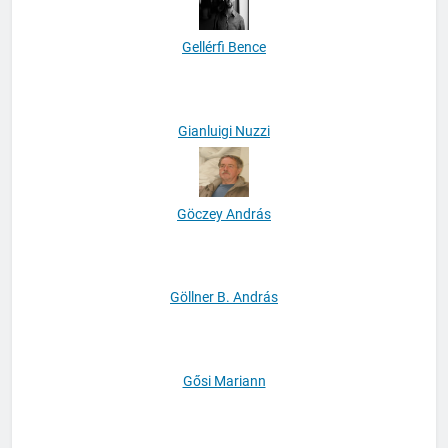
Gellérfi Bence
Gianluigi Nuzzi
Göczey András
Göllner B. András
Gősi Mariann